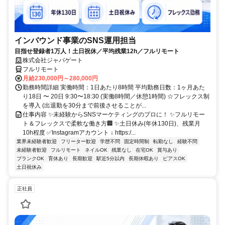
インバウンド事業のSNS運用担当
目指せ登録者1万人！土日祝休／平均残業12h／フルリモート
株式会社ジャパゲート
フルリモート
月給230,000円～280,000円
勤務時間詳細 実働時間：1日あたり8時間 平均勤務日数：1ヶ月あた
り18日 〜 20日 9:30〜18:30 (実働8時間／休憩1時間) ☆フレックス制
を導入 (出退勤を30分まで前後させることが...
仕事内容 ✨未経験からSNSマーケティングのプロに！ ✨フルリモー
ト＆フレックスで柔軟な働き方🏢 ✨土日休み(年休130日)、残業月
10h程度 ✅Instagramアカウント ↓ https:/...
業界未経験者歓迎
フリーター歓迎
学歴不問
固定時間制
転勤なし
経験不問
未経験者歓迎
フルリモート
ネイルOK
残業なし
在宅OK
賞与あり
ブランクOK
育休あり
長期歓迎
駅近5分以内
長期休暇あり
ピアスOK
土日祝休み
正社員