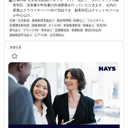
客対応、決算書や申告書の作成業務を行っていただきます。 社内の
業務はクラウドサーバー内で完結でき、顧客対応はチャットやメール
が中心なの...
主婦・主夫歓迎
資格取得支援あり
固定時間制
転勤なし
フルリモート
交通費全額支給
経験者歓迎
ネイルOK
有資格者歓迎
研修あり
在宅OK
賞与あり
ブランクOK
育休あり
交通費支給
長期歓迎
駅近5分以内
資格取得手当あり
ピアスOK
土日祝休み
派遣社員