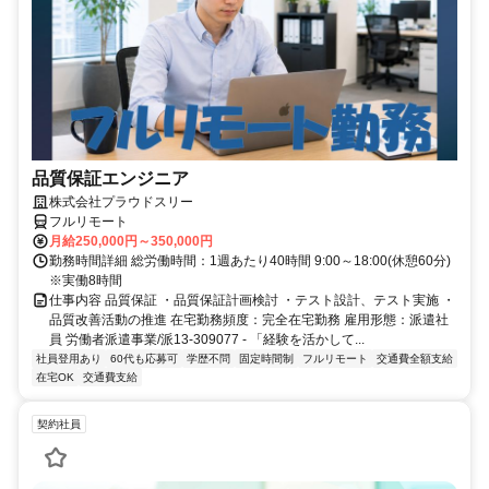
品質保証エンジニア
株式会社プラウドスリー
フルリモート
月給250,000円～350,000円
勤務時間詳細 総労働時間：1週あたり40時間 9:00～18:00(休憩60分)
※実働8時間
仕事内容 品質保証 ・品質保証計画検討 ・テスト設計、テスト実施 ・
品質改善活動の推進 在宅勤務頻度：完全在宅勤務 雇用形態：派遣社
員 労働者派遣事業/派13-309077 - 「経験を活かして...
社員登用あり
60代も応募可
学歴不問
固定時間制
フルリモート
交通費全額支給
在宅OK
交通費支給
契約社員