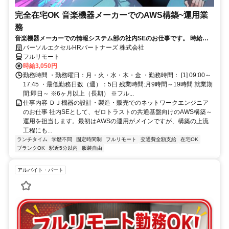
完全在宅OK 音楽機器メーカーでのAWS構築~運用業
務
音楽機器メーカーでの情報システム部の社内SEのお仕事です。 時給
3050円！基本はフル在宅が可能です！ （状況によって出社有り） AWS
パーソルエクセルHRパートナーズ 株式会社
構築の上流工程にも携われます！ご本人負担が約4割でとってもお得な
フルリモート
パナソニック健保に加入頂けます！
時給3,050円
勤務時間 ・勤務曜日：月・火・水・木・金 ・勤務時間： [1] 09:00～
17:45 ・最低勤務日数（週）：5日 残業時間:月9時間～19時間 就業期
間:即日～ ※6ヶ月以上（長期） ※フル...
仕事内容 ＤＪ機器の設計・製造・販売でのネットワークエンジニア
のお仕事 社内SEとして、ゼロトラストの共通基盤向けのAWS構築～
運用を担当します。最初はAWSの運用がメインですが、構築の上流
工程にも...
ランチタイム
学歴不問
固定時間制
フルリモート
交通費全額支給
在宅OK
ブランクOK
駅近5分以内
服装自由
アルバイト・パート