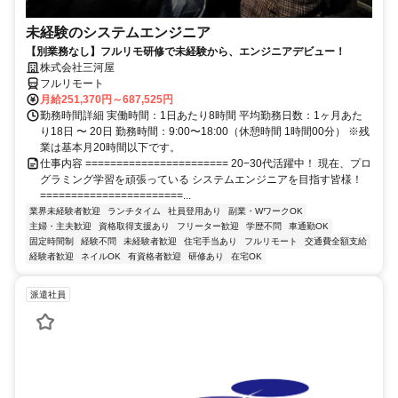
未経験のシステムエンジニア
【別業務なし】フルリモ研修で未経験から、エンジニアデビュー！
株式会社三河屋
フルリモート
月給251,370円～687,525円
勤務時間詳細 実働時間：1日あたり8時間 平均勤務日数：1ヶ月あた
り18日 〜 20日 勤務時間：9:00〜18:00（休憩時間 1時間00分） ※残
業は基本月20時間以下です。
仕事内容 ======================= 20−30代活躍中！ 現在、プロ
グラミング学習を頑張っている システムエンジニアを目指す皆様！
=======================...
業界未経験者歓迎
ランチタイム
社員登用あり
副業・WワークOK
主婦・主夫歓迎
資格取得支援あり
フリーター歓迎
学歴不問
車通勤OK
固定時間制
経験不問
未経験者歓迎
住宅手当あり
フルリモート
交通費全額支給
経験者歓迎
ネイルOK
有資格者歓迎
研修あり
在宅OK
派遣社員