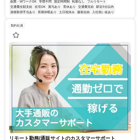
副業・WワークOK
学歴不問
固定時間制
転勤なし
フルリモート
交通費全額支給
在宅OK
賞与あり
育休あり
交通費支給
駅近5分以内
資格取得手当あり
長期休暇あり
土日祝休み
服装自由
入社祝い金あり
契約社員
リモート勤務|通販サイトのカスタマーサポート