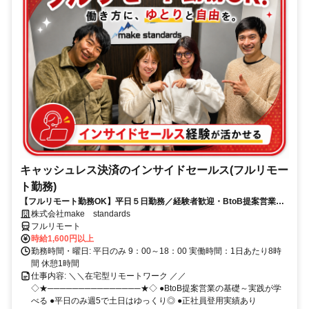
キャッシュレス決済のインサイドセールス(フルリモー
ト勤務)
【フルリモート勤務OK】平日５日勤務／経験者歓迎・BtoB提案営業で
スキルアップ
株式会社make standards
フルリモート
時給1,600円以上
勤務時間・曜日: 平日のみ 9：00～18：00 実働時間：1日あたり8時
間 休憩1時間
仕事内容: ＼＼在宅型リモートワーク ／／
◇★───────────────★◇ ●BtoB提案営業の基礎～実践が学
べる ●平日のみ週5で土日はゆっくり◎ ●正社員登用実績あり