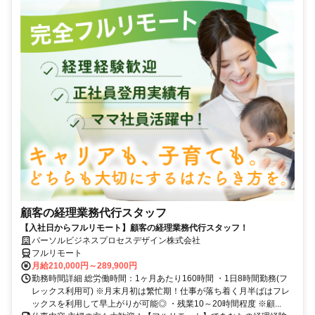
顧客の経理業務代行スタッフ
【入社日からフルリモート】顧客の経理業務代行スタッフ！
パーソルビジネスプロセスデザイン株式会社
フルリモート
月給210,000円～289,900円
勤務時間詳細 総労働時間：1ヶ月あたり160時間 ・1日8時間勤務(フ
レックス利用可) ※月末月初は繁忙期！仕事が落ち着く月半ばはフレ
ックスを利用して早上がりが可能◎ ・残業10～20時間程度 ※顧...