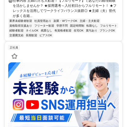
仕事内容 主婦の方も大歓迎！【フルリモート】であなたの経理経験
を活かしませんか？ ★採用選考～入社初日からフルリモート！ ★フ
レックスを活用してワークライフバランス抜群◎ ★主婦（夫）世代
が多く在籍...
業界未経験者歓迎
社員登用あり
副業・WワークOK
主婦・主夫歓迎
資格取得支援あり
フリーター歓迎
学歴不問
固定時間制
転勤なし
フルリモート
経験者歓迎
ネイルOK
残業なし
有資格者歓迎
在宅OK
賞与あり
ブランクOK
交通費支給
長期歓迎
ピアスOK
正社員