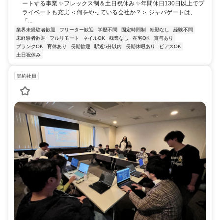
ートする事業 ✨フレックス制＆土日祝休み ✨年間休日130日以上でプ
ライベートも充実 ＜何をやっている会社か？＞ ジャパゲートは、
「...
業界未経験者歓迎
フリーター歓迎
学歴不問
固定時間制
転勤なし
経験不問
未経験者歓迎
フルリモート
ネイルOK
残業なし
在宅OK
賞与あり
ブランクOK
育休あり
長期歓迎
駅近5分以内
長期休暇あり
ピアスOK
土日祝休み
契約社員