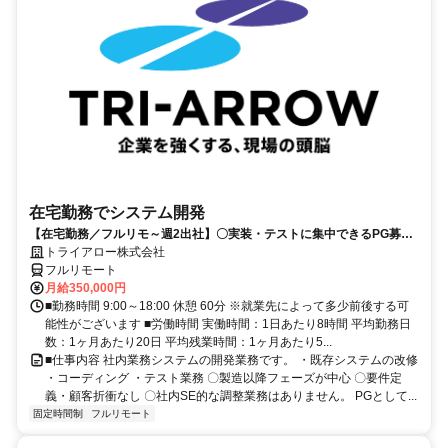
在宅勤務でシステム開発
【在宅勤務／フルリモ～週2出社】〇実装・テストに集中できるPG募集
〇業務用端末貸与あり
トライアロー株式会社
フルリモート
月給350,000円
■勤務時間 9:00～18:00 休憩 60分 ※就業先によって多少前後する可
能性がございます ■労働時間 実働時間：1日あたり8時間 平均勤務日
数：1ヶ月あたり20日 平均残業時間：1ヶ月あたり5...
■仕事内容 社内業務システムの開発業務です。 ・既存システムの改修
・コーディング ・テスト業務 〇製造以降フェーズが中心 〇要件定
義・顧客折衝なし 〇社内SE的な調整業務はありません。 PGとして...
固定時間制
フルリモート