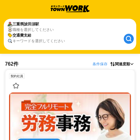
三重県
波田須駅
職種を選択してください
交通費支給
キーワードを選択してください
762件
条件保存
関連度順
契約社員