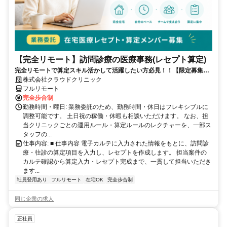
【完全リモート】訪問診療の医療事務(レセプト算定)
完全リモートで算定スキル活かして活躍したい方必見！！【限定募集】
完全リモート｜在宅医療レセプト算定（成果報酬型／業務委託）
株式会社クラウドクリニック
フルリモート
完全歩合制
勤務時間・曜日: 業務委託のため、勤務時間・休日はフレキシブルに
調整可能です。 土日祝の稼働・休暇も相談いただけます。 なお、担
当クリニックごとの運用ルール・算定ルールのレクチャーを、一部ス
タッフの...
仕事内容: ■ 仕事内容 電子カルテに入力された情報をもとに、訪問診
療・往診の算定項目を入力し、レセプトを作成します。 担当案件の
カルテ確認から算定入力・レセプト完成まで、一貫して担当いただき
ます...
社員登用あり
フルリモート
在宅OK
完全歩合制
同じ企業の求人
正社員