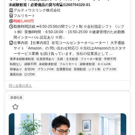
未経験歓迎！必要備品の貸与有💻/1260704320-01
アルティウスリンク株式会社
フルリモート
時給1,400円
勤務時間詳細 ⏩6:50-25:00の間でシフト制 ※会社指定シフト 《シフ
ト例》実働8時間 ・6:50-16:00 ・15:50-25:00 ※健康管理のため勤務
間インターバル 設定あり ※所...
仕事内容 【仕事内容】 在宅コールセンターオペレーター！ 大手通販
サイト「Amazon」の 問い合わせ対応◎ ※当社はAmazonのカスタマ
ーサービス業務 を請け負っています。当社の従業員として ...
業界未経験者歓迎
社員登用あり
主婦・主夫歓迎
フリーター歓迎
学歴不問
転勤なし
経験不問
未経験者歓迎
フルリモート
経験者歓迎
ネイルOK
研修あり
在宅OK
ブランクOK
交通費支給
長期歓迎
シフト制
ピアスOK
服装自由
ひげOK
同じ企業の求人
派遣社員