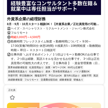
外資系企業の経理財務
8月・9月・10月スタート相談OK！【外資系企業／正社員登用の可能性
大／700万～800万／リモート勤務OK】経理財務
ヘイズ・スペシャリスト・リクルートメント・ジャパン株式会社
フルリモート
時給3,000円～4,500円
勤務時間 フレックスタイム制度 ＜勤務時間について＞ 9:00～
17:00(実働7時間00分 休憩1時間) ※残業月5～10時間程度 ＜勤務開始
時期＞ 即日～ ※スタート日相談可
仕事内容 ＼おすすめポイント／ 1つ目はリモート勤務OKのお仕事で
す。 2つ目は経験、英語スキルを活かせるお仕事です。 3つ目は正社
員登用の可能性大の求人です。 【 仕事内容 】 ・資金管理業務（日...
業界未経験者歓迎
社員登用あり
副業・WワークOK
60代も応募可
資格取得支援あり
社会保険あり
産休・育休取得実績あり
バイク通勤OK
学歴不問
即日勤務OK
職場見学可
平日のみOK
賞与年1回あり
経験不問
英語
未経験者歓迎
フルリモート
交通費全額支給
経験者歓迎
研修あり
正社員