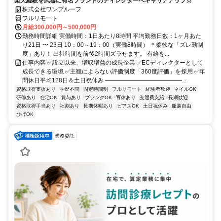
楽天経験を武器に有名ブランドのディレクターへキャリアアップ☆
株式会社ワンプルーフ
フルリモート
月給300,000円～500,000円
勤務時間詳細 実働時間：1日あたり8時間 平均勤務日数：1ヶ月あた
り21日 〜 23日 10：00～19：00（実働8時間） ＊柔軟な「ズレ勤制
度」あり！ 出社時間を前後2時間ズラせます。 有給を...
仕事内容 ✅設立以来、増収増益の成長企業 ✅ECディレクターとして
成長できる環境 ✅主観によらない評価制度「360度評価」を採用 ✅年
間休日平均128日＆土日祝休み ―――――――――――――...
資格取得支援あり
学歴不問
固定時間制
フルリモート
経験者歓迎
ネイルOK
研修あり
在宅OK
賞与あり
ブランクOK
育休あり
交通費支給
長期歓迎
資格取得手当あり
社割あり
長期休暇あり
ピアスOK
土日祝休み
服装自由
ひげOK
業務委託