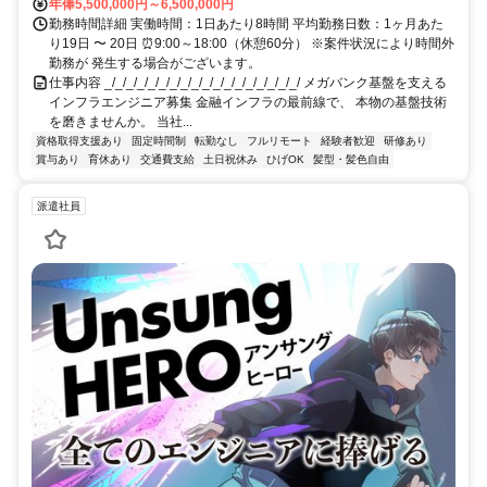
年俸5,500,000円～6,500,000円
勤務時間詳細 実働時間：1日あたり8時間 平均勤務日数：1ヶ月あた
り19日 〜 20日 ⏰9:00～18:00（休憩60分） ※案件状況により時間外
勤務が 発生する場合がございます。
仕事内容 _/_/_/_/_/_/_/_/_/_/_/_/_/_/_/_/_/_/ メガバンク基盤を支える
インフラエンジニア募集 金融インフラの最前線で、 本物の基盤技術
を磨きませんか。 当社...
資格取得支援あり
固定時間制
転勤なし
フルリモート
経験者歓迎
研修あり
賞与あり
育休あり
交通費支給
土日祝休み
ひげOK
髪型・髪色自由
派遣社員