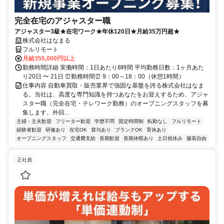
完全在宅のアジャスター職
アジャスター3級★在宅ワーク★年休120日★月給35万円超★
株式会社はなまる
フルリモート
月給355,000円以上
勤務時間詳細 実働時間：1日あたり8時間 平均勤務日数：1ヶ月あた
り20日 〜 21日 ⏰勤務時間⏰ 9：00～18：00（休憩1時間）
仕事内容 自動車買取・販売業界で強固な基盤を誇る株式会社はなま
る。当社は、高度な専門知識を持つあなたをお迎えするため、アジャ
スター職（完全在宅・テレワーク勤務）のオープニングスタッフを募
集します。外回...
主婦・主夫歓迎
フリーター歓迎
学歴不問
固定時間制
転勤なし
フルリモート
経験者歓迎
研修あり
在宅OK
賞与あり
ブランクOK
育休あり
オープニングスタッフ
交通費支給
長期歓迎
長期休暇あり
土日祝休み
服装自由
正社員