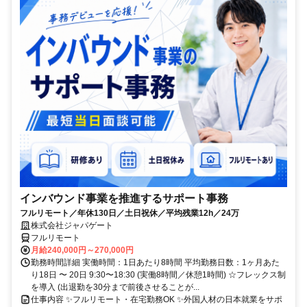
インバウンド事業を推進するサポート事務
フルリモート／年休130日／土日祝休／平均残業12h／24万
株式会社ジャパゲート
フルリモート
月給240,000円～270,000円
勤務時間詳細 実働時間：1日あたり8時間 平均勤務日数：1ヶ月あた
り18日 〜 20日 9:30〜18:30 (実働8時間／休憩1時間) ☆フレックス制
を導入 (出退勤を30分まで前後させることが...
仕事内容 ✨フルリモート・在宅勤務OK ✨外国人材の日本就業をサポ