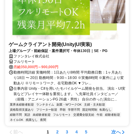
ゲームクライアント開発(Unity|UI実装)
上場グループ・前給保証・案件選択可・年休130日｜SE・PG
ファンタレイ株式会社
フルリモート
月給350,000円～900,000円
勤務時間詳細 実働時間：1日あたり8時間 平均勤務日数：1ヶ月あた
り18日 〜 20日 勤務時間：9:00～18:00 ※実働8時間 ※案件により変
動あり ※リモートワーク、在宅勤務OK ▼フレ...
仕事内容 Unity・C#を用いたモバイルゲーム開発を担当。 演出・UI実
装などプレイヤー体験を重視します。 ＼先輩社員インタビュー／
（前職：アニメーションPG 26歳・男性） 自分の作った演出に...
業界未経験者歓迎
ランチタイム
副業・WワークOK
主婦・主夫歓迎
資格取得支援あり
フリーター歓迎
早朝
学歴不問
固定時間制
転勤なし
経験不問
英語
未経験者歓迎
フルリモート
交通費全額支給
午前
経験者歓迎
ネイルOK
残業なし
夜間
前へ
次へ
1
2
3
4
5