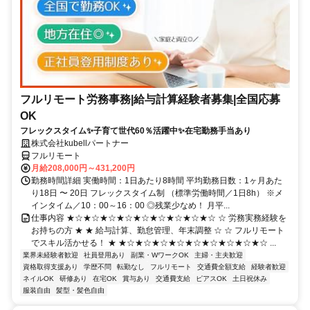
フルリモート労務事務|給与計算経験者募集|全国応募
OK
フレックスタイム✨子育て世代60％活躍中✨在宅勤務手当あり
株式会社kubellパートナー
フルリモート
月給208,000円～431,200円
勤務時間詳細 実働時間：1日あたり8時間 平均勤務日数：1ヶ月あた
り18日 〜 20日 フレックスタイム制 （標準労働時間／1日8h） ※メ
インタイム／10：00～16：00 ◎残業少なめ！ 月平...
仕事内容 ★☆★☆★☆★☆★☆★☆★☆★☆★☆ ☆ 労務実務経験を
お持ちの方 ★ ★ 給与計算、勤怠管理、年末調整 ☆ ☆ フルリモート
でスキル活かせる！ ★ ★☆★☆★☆★☆★☆★☆★☆★☆★☆ ...
業界未経験者歓迎
社員登用あり
副業・WワークOK
主婦・主夫歓迎
資格取得支援あり
学歴不問
転勤なし
フルリモート
交通費全額支給
経験者歓迎
ネイルOK
研修あり
在宅OK
賞与あり
交通費支給
ピアスOK
土日祝休み
服装自由
髪型・髪色自由