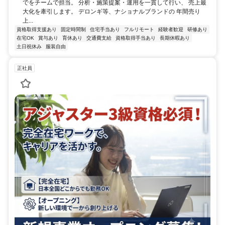
でをチームで担当。 分析・施策提案・運用を一貫して行い、 売上最
大化を牽引します。 デロンギ等、ナショナルブランドの 年間売り
上...
資格取得支援あり
固定時間制
住宅手当あり
フルリモート
経験者歓迎
研修あり
在宅OK
賞与あり
育休あり
交通費支給
資格取得手当あり
長期休暇あり
土日祝休み
服装自由
正社員