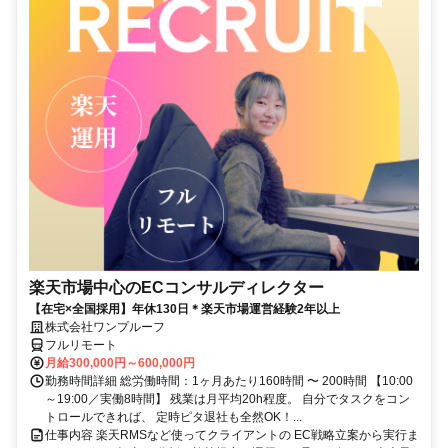
楽天市場中心のECコンサルディレクター
【在宅×全国採用】年休130日＊楽天市場運営経験2年以上
株式会社ワンプルーフ
フルリモート
月給300,000円～600,000円
勤務時間詳細 総労働時間：1ヶ月あたり160時間 〜 200時間 【10:00
～19:00／実働8時間】 残業は月平均20h程度。 自分でタスクをコン
トロールできれば、 定時ピタ退社も全然OK！...
仕事内容 楽天RMSなど使ってクライアントの EC戦略立案から実行ま