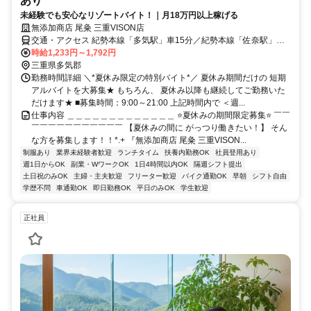
あり
未経験でも安心なリゾートバイト！｜月18万円以上稼げる
無添加商店 尾粂 三重VISON店
交通・アクセス 紀勢本線「多気駅」車15分／紀勢本線「佐奈駅」車
20分／紀勢本線「相可駅」車20分
時給1,233円～1,792円
三重県多気郡
勤務時間詳細 ＼*夏休み限定の特別バイト*／ 夏休み期間だけの 短期
アルバイトを大募集★ もちろん、 夏休み以降も継続してご勤務いた
だけます★ ■募集時間：9:00～21:00 上記時間内で ＜週...
仕事内容 ＿＿＿＿＿＿＿＿＿＿＿＿＿ ⭐夏休みの期間限定募集⭐ ￣￣
￣￣￣￣￣￣￣￣￣￣￣ 【夏休みの間に がっつり働きたい！】 そん
な方を募集します！！*.+ 『無添加商店 尾粂 三重VISON...
制服あり
業界未経験者歓迎
ランチタイム
扶養内勤務OK
社員登用あり
週1日からOK
副業・WワークOK
1日4時間以内OK
隔週シフト提出
土日祝のみOK
主婦・主夫歓迎
フリーター歓迎
バイク通勤OK
早朝
シフト自由
学歴不問
車通勤OK
即日勤務OK
平日のみOK
学生歓迎
正社員