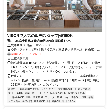
VISONで人気の販売スタッフ|短期OK
週1～OK◎土日祝は時給50円UP!!短期勤務もOK
無添加商店 尾粂 三重VISON店
交通・アクセス 紀勢本線「多気駅」車15分／紀勢本線「佐奈駅」車
20分／紀勢本線「相可駅」車20分
時給1,233円～1,792円
三重県多気郡
勤務時間詳細 ■8:00-22:00 上記時間内で ＜週1日～／1日3h～＞勤務
OK！ 『ランチだけ働きたい！』 『ディナーだけ働きたい！』 『扶養
控除内で働きたい！』 ⇒もちろんOK！ フルタイ...
仕事内容 ――――――――――――――――――― [募集時間] 8:00
～22:00 [勤務日数] 週1日～OK [勤務時間] 1日3時間～OK [時給] 時給
1233円～ [仕事内容] だしパックの...
制服あり
業界未経験者歓迎
ランチタイム
扶養内勤務OK
社員登用あり
週1日からOK
副業・WワークOK
1日4時間以内OK
隔週シフト提出
土日祝のみOK
主婦・主夫歓迎
フリーター歓迎
バイク通勤OK
短期
早朝
シフト自由
学歴不問
車通勤OK
即日勤務OK
平日のみOK