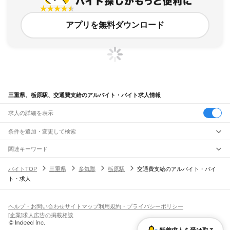
アプリを無料ダウンロード
三重県、栃原駅、交通費支給のアルバイト・バイト求人情報
求人の詳細を表示
条件を追加・変更して検索
市区町村を追加・変更
関連キーワード
完全在宅ワーク 全国
シール貼り 在宅
現在地周辺
ガチャガチャ
犬カフェ
三重県
駅を追加・変更
バイトTOP
三重県
多気郡
栃原駅
交通費支給のアルバイト・バイ
三重県
すべて
ト・求人
津市
四日市市
伊勢市
松阪市
桑名市
鈴鹿市
名張市
尾鷲市
亀山市
鳥羽市
熊野市
職種を追加・変更
JR関西本線(名古屋～亀山)
いなべ市
志摩市
伊賀市
桑名郡
員弁郡
三重郡
多気郡
度会郡
北牟婁郡
南牟婁郡
長島駅
桑名駅
朝日駅
富田駅
富田浜駅
四日市駅
南四日市駅
河原田駅
河曲駅
加佐登駅
飲食・フードサービス
特徴を追加・変更
井田川駅
亀山駅
飲食・フードサービス
すべて
ヘルプ・お問い合わせ
サイトマップ
利用規約・プライバシーポリシー
ホールスタッフ
キッチンスタッフ
皿洗い・洗い場
精肉・鮮魚加工
給食調理
人気
[企業]求人広告の掲載相談
JR関西本線(亀山～加茂)
雇用形態を追加・変更
パン屋（ベーカリー）
フードカウンター販売員
バー（BAR）・バーテンダー
日払いOK
高校生歓迎
学生歓迎
深夜の仕事
髪型・髪色自由
ひげOK
ネイルOK
亀山駅
関駅
加太駅
柘植駅
新堂駅
佐那具駅
伊賀上野駅
島ケ原駅