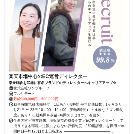
楽天市場中心のEC運営ディレクター
楽天経験を武器に有名ブランドのディレクターへキャリアアップ☆
株式会社ワンプルーフ
フルリモート
月給300,000円～500,000円
勤務時間詳細 実働時間：1日あたり8時間 平均勤務日数：1ヶ月あた
り21日 〜 23日 10：00～19：00（実働8時間） ＊柔軟な「ズレ勤制
度」あり！ 出社時間を前後2時間ズラせます。 有給を...
仕事内容 ✅設立以来、増収増益の成長企業 ✅ECディレクターとして
成長できる環境 ✅主観によらない評価制度「360度評価」を採用 ✅年
間休日平均128日＆土日祝休み ―――――――――――――...