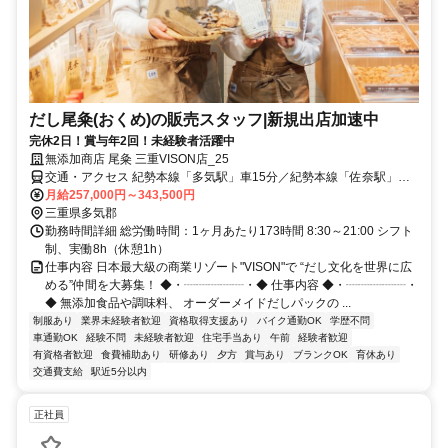
だし尾粂(おくめ)の販売スタッフ|新規出店加速中
完休2日！賞与年2回！未経験者活躍中
無添加商店 尾粂 三重VISON店_25
交通・アクセス 紀勢本線「多気駅」車15分／紀勢本線「佐奈駅」車
20分／紀勢本線「相可駅」車20分
月給257,000円～343,500円
三重県多気郡
勤務時間詳細 総労働時間：1ヶ月あたり173時間 8:30～21:00 シフト
制、実働8h（休憩1h）
仕事内容 日本最大級の商業リゾート"VISON"で “だし文化を世界に広
める”仲間を大募集！ ◆・┈┈┈┈┈・◆ 仕事内容 ◆・┈┈┈┈┈・
◆ 無添加食品や調味料、 オーダーメイドだしパックの ...
制服あり
業界未経験者歓迎
資格取得支援あり
バイク通勤OK
学歴不問
車通勤OK
経験不問
未経験者歓迎
住宅手当あり
午前
経験者歓迎
有資格者歓迎
食費補助あり
研修あり
夕方
賞与あり
ブランクOK
育休あり
交通費支給
駅近5分以内
正社員