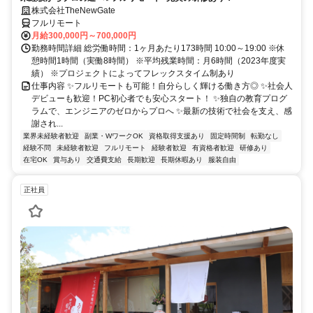
株式会社TheNewGate
フルリモート
月給300,000円～700,000円
勤務時間詳細 総労働時間：1ヶ月あたり173時間 10:00～19:00 ※休
憩時間1時間（実働8時間） ※平均残業時間：月6時間（2023年度実
績） ※プロジェクトによってフレックスタイム制あり
仕事内容 ✨フルリモートも可能！自分らしく輝ける働き方◎ ✨社会人
デビューも歓迎！PC初心者でも安心スタート！ ✨独自の教育プログ
ラムで、エンジニアのゼロからプロへ ✨最新の技術で社会を支え、感
謝され...
業界未経験者歓迎
副業・WワークOK
資格取得支援あり
固定時間制
転勤なし
経験不問
未経験者歓迎
フルリモート
経験者歓迎
有資格者歓迎
研修あり
在宅OK
賞与あり
交通費支給
長期歓迎
長期休暇あり
服装自由
正社員