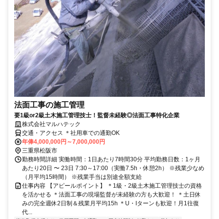
法面工事の施工管理
要1級or2級土木施工管理技士！監督未経験◎法面工事特化企業
株式会社マルハテック
交通・アクセス ＊社用車での通勤OK
年俸4,000,000円～7,000,000円
三重県松阪市
勤務時間詳細 実働時間：1日あたり7時間30分 平均勤務日数：1ヶ月
あたり20日 〜 23日 7:30～17:00（実働7.5h・休憩2h） ※残業少なめ
（月平均15時間） ※残業手当は別途全額支給
仕事内容 【アピールポイント】 ＊1級・2級土木施工管理技士の資格
を活かせる ＊法面工事の現場監督が未経験の方も大歓迎！ ＊土日休
みの完全週休2日制＆残業月平均15h ＊U・Iターンも歓迎！月1往復
代...