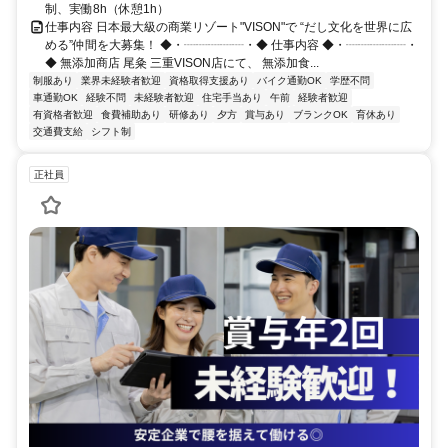
制、実働8h（休憩1h）
仕事内容 日本最大級の商業リゾート"VISON"で “だし文化を世界に広
める”仲間を大募集！ ◆・┈┈┈┈┈・◆ 仕事内容 ◆・┈┈┈┈┈・
◆ 無添加商店 尾粂 三重VISON店にて、 無添加食...
制服あり
業界未経験者歓迎
資格取得支援あり
バイク通勤OK
学歴不問
車通勤OK
経験不問
未経験者歓迎
住宅手当あり
午前
経験者歓迎
有資格者歓迎
食費補助あり
研修あり
夕方
賞与あり
ブランクOK
育休あり
交通費支給
シフト制
正社員