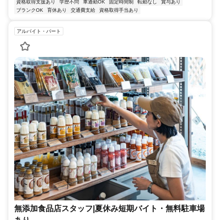
資格取得支援あり
学歴不問
車通勤OK
固定時間制
転勤なし
賞与あり
ブランクOK
育休あり
交通費支給
資格取得手当あり
アルバイト・パート
無添加食品店スタッフ|夏休み短期バイト・無料駐車場