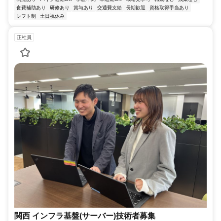
食費補助あり
研修あり
賞与あり
交通費支給
長期歓迎
資格取得手当あり
シフト制
土日祝休み
正社員
関西 インフラ基盤(サーバー)技術者募集