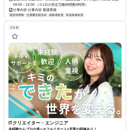
09:00～18:00 （※1日の所定労働時間数8時間）
仕事内容 仕事内容 看護業務
固定時間制
交通費全額支給
経験者歓迎
有資格者歓迎
正社員
ITクリエイター・エンジニア
未経験からプロの道へ✨フルリモート×充実の研修あり！