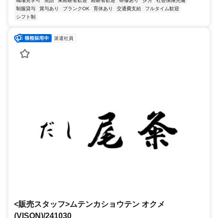
職場見学可
英語
未経験者歓迎
経験者歓迎
研修あり
夕方
社会保険完備
制服貸与
賞与あり
ブランクOK
育休あり
交通費支給
フルタイム歓迎
シフト制
派遣社員
<販売スタッフ>ムテンカショウテン オクメ
(VISON)/241030