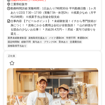
月給264,000円～330,000円
三重県松阪市
勤務時間詳細 実働時間：1日あたり7時間30分 平均勤務日数：1ヶ月
あたり22日 7:30～17:00（実働7.5h・休憩2h） ※残業少なめ（月平
均15時間） ※残業手当は別途全額支給
仕事内容 【アピールポイント】 ＊未経験歓迎！イチから専門技術が
身につく！ ＊資格にかかる費用は会社が全額負担！ ＊山の斜面を守
る競合の少ないお仕事！ ＊月給26.4万円～！昇給・賞与で頑張りを
還元 ...
業界未経験者歓迎
資格取得支援あり
バイク通勤OK
学歴不問
車通勤OK
固定時間制
経験不問
賞与あり
ブランクOK
育休あり
交通費支給
資格取得手当あり
正社員