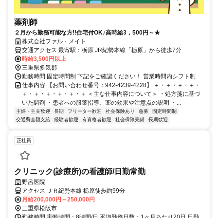
薬剤師
２月から勤務可能な方!!住宅付OK♪高時給3，500円～★
株式会社ファル・メイト
交通アクセス 最寄駅：栃原 JR紀勢本線「栃原」から徒歩7分
時給3,500円以上
三重県多気郡
勤務時間 固定時間制 下記をご確認ください！ 営業時間内シフト制
仕事内容 【お問い合わせ番号：942-4239-4228】 ＋・＋・＋・＋・
＋・＋・＋・＋・＋・＋ ＜主な仕事内容について＞ ・処方箋に基づ
いた調剤 ・患者への服薬指導、薬の効果や注意点の説明 ・...
主婦・主夫歓迎
長期
フリーター歓迎
社会保険あり
急募
固定時間制
交通費全額支給
経験者歓迎
有資格者歓迎
社会保険完備
長期歓迎
正社員
クリニック(診療所)の看護師/日勤常勤
野呂医院
アクセス ＪＲ紀勢本線 栃原徒歩約99分
月給200,000円～250,000円
三重県松阪市
勤務時間 実働時間：8時間/日 平均勤務日数：1ヶ月あたり20日 日勤