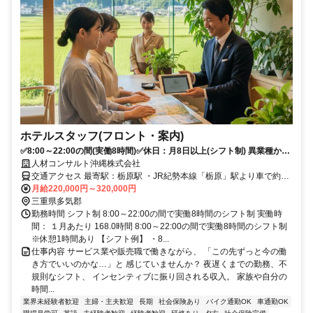
ホテルスタッフ(フロント・案内)
✅8:00～22:00の間(実働8時間)✅休日：月8日以上(シフト制) 異業種から
キャリアチェンジ歓迎✨未経験OKのホテル運営スタッフ【正社員】
人材コンサルト沖縄株式会社
交通アクセス 最寄駅：栃原駅 ・JR紀勢本線「栃原」駅より車で約10
分 ・勢和多気ICから直結（車ですぐ） ・商業リゾート施設
月給220,000円～320,000円
「VISON（ヴィソン）」内 ・マイカー通勤OK（駐車場あり）
三重県多気郡
勤務時間 シフト制 8:00～22:00の間で実働8時間のシフト制 実働時
間： １月あたり 168.0時間 8:00～22:00の間で実働8時間のシフト制
※休憩1時間あり 【シフト例】 ・8...
仕事内容 サービス業や販売職で働きながら、 「この先ずっと今の働
き方でいいのかな…」と 感じていませんか？ 夜遅くまでの勤務、不
規則なシフト、 インセンティブに振り回される収入。 家族や自分の
時間...
業界未経験者歓迎
主婦・主夫歓迎
長期
社会保険あり
バイク通勤OK
車通勤OK