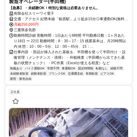
製造オペレーター(半田槽)
【急募】 ・未経験OK！特別な資格は必要ありません。
有限会社スリーワイ電子
交通・アクセス 紀勢本線「栃原駅」より徒歩15分◎車通勤OK(無料駐
車場完備)
月給250,000円
三重県多気郡
勤務時間詳細 実働時間：1日あたり8時間 平均勤務日数：1ヶ月あた
り18日 〜 22日 勤務時間：8：30～17：15 残業基本は、月20時間以
内 休憩：10：00～5分、12：00～45分、15：...
仕事内容 ・部品が挿入された基板を、半田槽を使って半田付け ・設
備管理（メンテナンス・清掃） ・外観検査（半田槽から出てきた基
板の状態チェック） ・PC作業（Excelが使える程度）など
制服あり
バイク通勤OK
学歴不問
車通勤OK
固定時間制
転勤なし
経験不問
未経験者歓迎
経験者歓迎
ブランクOK
交通費支給
長期歓迎
ピアスOK
髪型・髪色自由
正社員