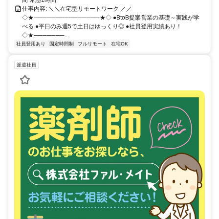
仕事内容: ＼＼在宅型リモートワーク ／／
◇★───────────────★◇ ●BtoB提案営業の基礎～実践が学
べる ●平日のみ週5で土日はゆっくり◎ ●社員登用実績あり！
◇★───────...
社員登用あり
固定時間制
フルリモート
在宅OK
派遣社員