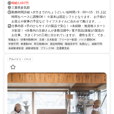
車場完備)
時給1,087円
三重県多気郡
勤務時間詳細 ⭐夕方までのちょうどいい短時間♪ 9：00〜15：15 上記
時間をベースに調整OK！ ※基本は固定シフトとなります。 お子様の
お迎えや家事の予定など ライフスタイルに合わせて働けます。 ...
仕事内容 ⭐手のひらサイズの製品で安心！ ⭐未経験・無資格スタート
大歓迎！ ⭐扶養内の主婦さんが多数活躍中♪ 電子部品(基板)の製造の
お仕事。 大きく3つの工程に分かれていますが、 適性を見て、でき...
制服あり
扶養内勤務OK
主婦・主夫歓迎
フリーター歓迎
バイク通勤OK
学歴不問
車通勤OK
即日勤務OK
固定時間制
職場見学可
転勤なし
経験不問
未経験者歓迎
経験者歓迎
ブランクOK
交通費支給
アルバイト・パート