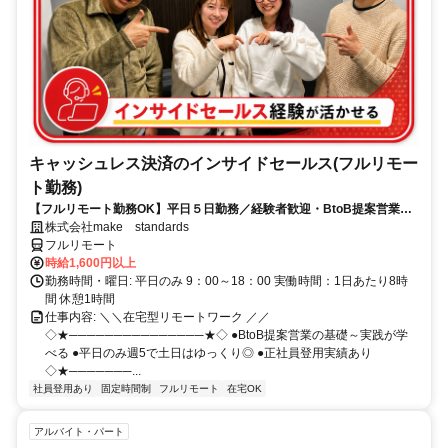
キャッシュレス決済のインサイドセールス(フルリモー
ト勤務)
【フルリモート勤務OK】平日５日勤務／経験者歓迎・BtoB提案営業で
スキルアップ
株式会社make standards
フルリモート
時給1,600円以上
勤務時間・曜日: 平日のみ 9：00～18：00 実働時間：1日あたり8時
間 休憩1時間
仕事内容: ＼＼在宅型リモートワーク ／／
◇★───────────────★◇ ●BtoB提案営業の基礎～実践が学
べる ●平日のみ週5で土日はゆっくり◎ ●正社員登用実績あり
◇★───────...
社員登用あり
固定時間制
フルリモート
在宅OK
アルバイト・パート