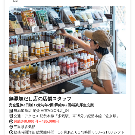
無添加だし店の店舗スタッフ
完全週休2日制！/賞与年2回/昇給年2回/福利厚生充実
無添加商店 尾粂 三重VISON店_34
交通・アクセス 紀勢本線「多気駅」車15分／紀勢本線「佐奈駅」車
20分／紀勢本線「相可駅」車20分
月給340,000円～485,000円
三重県多気郡
勤務時間詳細 総労働時間：1ヶ月あたり173時間 8:30～21:00 シフト