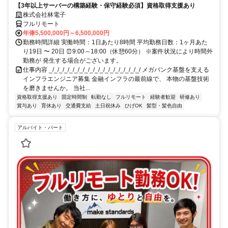
【3年以上サーバーの構築経験・保守経験必須】資格取得支援あり
株式会社林電子
フルリモート
年俸5,500,000円～6,500,000円
勤務時間詳細 実働時間：1日あたり8時間 平均勤務日数：1ヶ月あた
り19日 〜 20日 ⏰9:00～18:00（休憩60分） ※案件状況により時間外
勤務が 発生する場合がございます。
仕事内容 _/_/_/_/_/_/_/_/_/_/_/_/_/_/_/_/_/_/ メガバンク基盤を支える
インフラエンジニア募集 金融インフラの最前線で、 本物の基盤技術
を磨きませんか。 当社...
資格取得支援あり
固定時間制
転勤なし
フルリモート
経験者歓迎
研修あり
賞与あり
育休あり
交通費支給
土日祝休み
ひげOK
髪型・髪色自由
アルバイト・パート