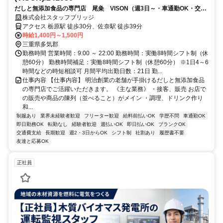
だしと無添加食品の専門店 尾粂 VISON（週3日～・車通勤OK・交通
費全額支給）
株式会社スタッフブリッジ
アクセス 栃原駅 徒歩30分、佐奈駅 徒歩39分
時給1,400円～1,500円
三重県多気郡
勤務時間 営業時間：9:00 ～ 22:00 勤務時間：実働8時間シフト制（休
憩60分） 勤務時間補足：実働8時間シフト制（休憩60分） ※1日4～6
時間などの時短相談可 月間平均出勤日数：21日 勤...
仕事内容 【仕事内容】 明治創業の老舗が手掛けるだしと無添加食品
の専門店でご活躍いただきます。 《主な業務》 ・接客、販売 お店で
の販売や商品の陳列（並べること）がメイン ・調理、ドリンク作り
和...
制服あり
業界未経験者歓迎
フリーター歓迎
給料前払いOK
学歴不問
車通勤OK
即日勤務OK
転勤なし
経験者歓迎
週払いOK
即日払いOK
ブランクOK
交通費支給
長期歓迎
週2・3日からOK
シフト制
社割あり
履歴書不要
友達と応募OK
正社員