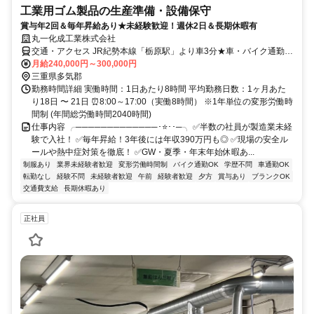
工業用ゴム製品の生産準備・設備保守
賞与年2回＆毎年昇給あり★未経験歓迎！週休2日＆長期休暇有
丸一化成工業株式会社
交通・アクセス JR紀勢本線「栃原駅」より車3分★車・バイク通勤
OK
月給240,000円～300,000円
三重県多気郡
勤務時間詳細 実働時間：1日あたり8時間 平均勤務日数：1ヶ月あた
り18日 〜 21日 ⏰8:00～17:00（実働8時間） ※1年単位の変形労働時
間制 (年間総労働時間2040時間)
仕事内容 ╭─────────────･⭐･･─╮ ✅半数の社員が製造業未経
験で入社！ ✅毎年昇給！3年後には年収390万円も◎ ✅現場の安全ル
ールや熱中症対策を徹底！ ✅GW・夏季・年末年始休暇あ...
制服あり
業界未経験者歓迎
変形労働時間制
バイク通勤OK
学歴不問
車通勤OK
転勤なし
経験不問
未経験者歓迎
午前
経験者歓迎
夕方
賞与あり
ブランクOK
交通費支給
長期休暇あり
正社員