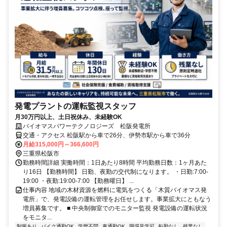
発電プラントの運転監視スタッフ
月30万円以上、土日祝休み、未経験OK
バイオマスパワーテクノロジーズ 松阪発電所
交通・アクセス 松阪駅から車で26分、伊勢市駅から車で36分
月給315,000円～366,600円
三重県松阪市
勤務時間詳細 実働時間：1日あたり8時間 平均勤務日数：1ヶ月あた
り16日 【勤務時間】 日勤、夜勤の交代制になります。 ・日勤:7:00-
19:00 ・夜勤:19:00-7:00 【勤務曜日】 ...
仕事内容 地域の木材資源を燃料に電気をつくる「木質バイオマス発
電所」で、発電設備の運転管理をお任せします。事業拡大にともなう
増員募集です。 ■ 中央制御室でのモニター監視 発電設備の運転状況
をモニタ...
制服あり
バイク通勤OK
学歴不問
車通勤OK
職場見学可
転勤なし
残業なし