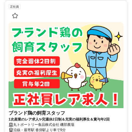
正社員
ブランド鶏の飼育スタッフ
1次産業のレア求人✨完週休2日制＆充実の福利厚生＆賞与年2回
丸トポートリー食品株式会社 磯部農場
沿線・最寄駅 沓掛駅より車で9分