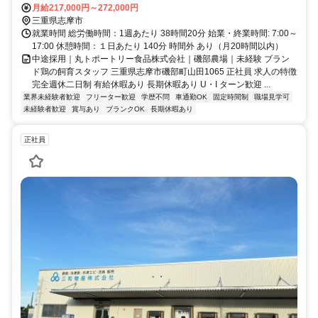
月給217,000円～272,000円
三重県志摩市
就業時間 総労働時間：1週あたり 38時間20分 始業・終業時間: 7:00～
17:00 休憩時間：１日あたり 140分 時間外 あり（月20時間以内）
中途採用｜丸トポートリー食品株式会社｜磯部農場｜未経験 ブラン
ド鶏の飼育スタッフ 三重県志摩市磯部町山田1065 正社員 求人の特徴
完全週休二日制 有給休暇あり 長期休暇あり U・I ターン歓迎 ...
業界未経験者歓迎
フリーター歓迎
学歴不問
車通勤OK
固定時間制
職場見学可
未経験者歓迎
賞与あり
ブランクOK
長期休暇あり
正社員