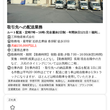
取引先への配送業務
ルート配送・定時7時～16時♪完全週休2日制・年間休日121日！福利厚
生・手当充実♪賞与・昇給あり☆
三和物産株式会社
勤務地・最寄駅 近鉄志摩線 沓掛駅 徒歩10分
月給230,000円以上
三重県志摩市
勤務時間・期間 【勤務時間】 朝勤 昼勤 夕勤 7:00～16:00(休憩1時間)
実働：8時間 残業はほとんどなし 【勤務期間】 長期 現在在職中の方
など、 入社のタイミングについてはお気軽にご相...
仕事内容 【仕事内容】 ・取引先への納品業務 ・食品を配送 1日に回
る件数は平均20~30件ほどです！ 配送に使う車は軽自動車か1.5tトラ
ックになりますが、 ほとんどは軽自動車を使用していただきま...
業界未経験者歓迎
学歴不問
固定時間制
転勤なし
未経験者歓迎
住宅手当あり
経験者歓迎
職種変更なし
社会保険完備
制服貸与
賞与あり
ブランクOK
交通費支給
日中
昇給あり
賞与年2回あり
正社員