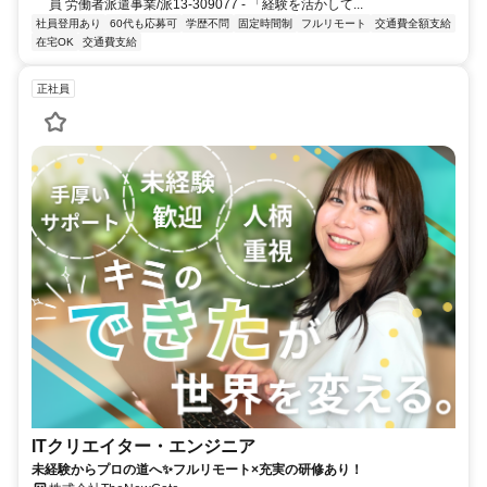
員 労働者派遣事業/派13-309077 - 「経験を活かして...
社員登用あり
60代も応募可
学歴不問
固定時間制
フルリモート
交通費全額支給
在宅OK
交通費支給
正社員
ITクリエイター・エンジニア
未経験からプロの道へ✨フルリモート×充実の研修あり！