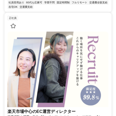
社員登用あり
60代も応募可
学歴不問
固定時間制
フルリモート
交通費全額支給
在宅OK
交通費支給
正社員
楽天市場中心のEC運営ディレクター