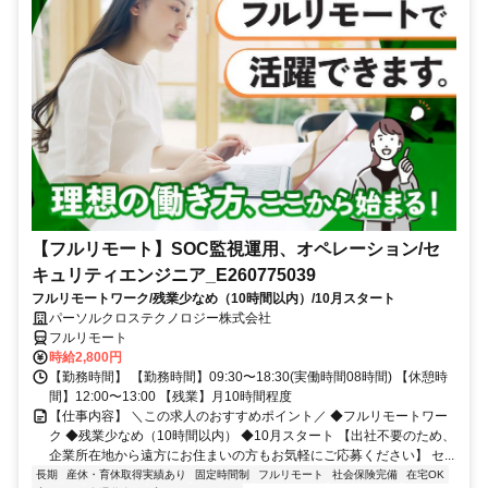
【フルリモート】SOC監視運用、オペレーション/セ
キュリティエンジニア_E260775039
フルリモートワーク/残業少なめ（10時間以内）/10月スタート
パーソルクロステクノロジー株式会社
フルリモート
時給2,800円
【勤務時間】 【勤務時間】09:30〜18:30(実働時間08時間) 【休憩時
間】12:00〜13:00 【残業】月10時間程度
【仕事内容】 ＼この求人のおすすめポイント／ ◆フルリモートワー
ク ◆残業少なめ（10時間以内） ◆10月スタート 【出社不要のため、
企業所在地から遠方にお住まいの方もお気軽にご応募ください】 セ...
長期
産休・育休取得実績あり
固定時間制
フルリモート
社会保険完備
在宅OK