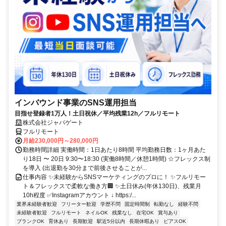
インバウンド事業のSNS運用担当
目指せ登録者1万人！土日祝休／平均残業12h／フルリモート
株式会社ジャパゲート
フルリモート
月給230,000円～280,000円
勤務時間詳細 実働時間：1日あたり8時間 平均勤務日数：1ヶ月あた
り18日 〜 20日 9:30〜18:30 (実働8時間／休憩1時間) ☆フレックス制
を導入 (出退勤を30分まで前後させることが...
仕事内容 ✨未経験からSNSマーケティングのプロに！ ✨フルリモー
ト＆フレックスで柔軟な働き方🏢 ✨土日休み(年休130日)、残業月
10h程度 ✅Instagramアカウント ↓ https:/...
業界未経験者歓迎
フリーター歓迎
学歴不問
固定時間制
転勤なし
経験不問
未経験者歓迎
フルリモート
ネイルOK
残業なし
在宅OK
賞与あり
ブランクOK
育休あり
長期歓迎
駅近5分以内
長期休暇あり
ピアスOK