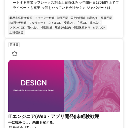
ートする事業 ✨フレックス制＆土日祝休み ✨年間休日130日以上でプ
ライベートも充実 ＜何をやっている会社か？＞ ジャパゲートは、
「...
業界未経験者歓迎
フリーター歓迎
学歴不問
固定時間制
転勤なし
経験不問
未経験者歓迎
フルリモート
ネイルOK
残業なし
在宅OK
賞与あり
ブランクOK
育休あり
長期歓迎
駅近5分以内
長期休暇あり
ピアスOK
土日祝休み
正社員
ITエンジニア(Web・アプリ開発)|未経験歓迎
手に職をつけ、未来を変える。
株式会社Tbook