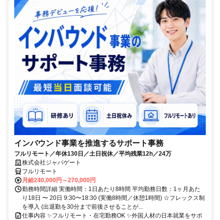
インバウンド事業を推進するサポート事務
フルリモート／年休130日／土日祝休／平均残業12h／24万
株式会社ジャパゲート
フルリモート
月給240,000円～270,000円
勤務時間詳細 実働時間：1日あたり8時間 平均勤務日数：1ヶ月あた
り18日 〜 20日 9:30〜18:30 (実働8時間／休憩1時間) ☆フレックス制
を導入 (出退勤を30分まで前後させることが...
仕事内容 ✨フルリモート・在宅勤務OK ✨外国人材の日本就業をサポ