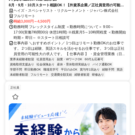
8月・9月・10月スタート相談OK！【外資系企業／正社員登用の可能性
大／700万～800万／リモート勤務OK】経理財務
ヘイズ・スペシャリスト・リクルートメント・ジャパン株式会社
フルリモート
時給3,000円～4,500円
勤務時間 フレックスタイム制度 ＜勤務時間について＞ 9:00～
17:00(実働7時間00分 休憩1時間) ※残業月5～10時間程度 ＜勤務開始
時期＞ 即日～ ※スタート日相談可
仕事内容 ＼おすすめポイント／ 1つ目はリモート勤務OKのお仕事で
す。 2つ目は経験、英語スキルを活かせるお仕事です。 3つ目は正社
員登用の可能性大の求人です。 【 仕事内容 】 ・資金管理業務（日...
業界未経験者歓迎
社員登用あり
副業・WワークOK
60代も応募可
資格取得支援あり
社会保険あり
産休・育休取得実績あり
バイク通勤OK
学歴不問
即日勤務OK
職場見学可
平日のみOK
賞与年1回あり
経験不問
英語
未経験者歓迎
フルリモート
交通費全額支給
経験者歓迎
研修あり
正社員