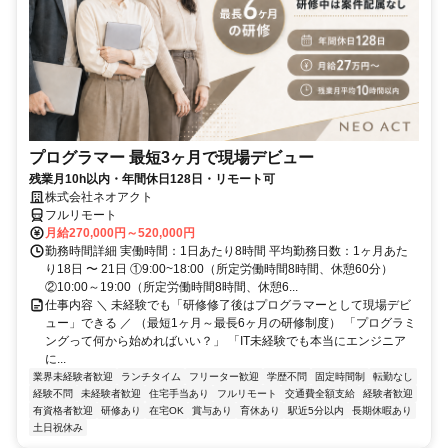
プログラマー 最短3ヶ月で現場デビュー
残業月10h以内・年間休日128日・リモート可
株式会社ネオアクト
フルリモート
月給270,000円～520,000円
勤務時間詳細 実働時間：1日あたり8時間 平均勤務日数：1ヶ月あた
り18日 〜 21日 ①9:00~18:00（所定労働時間8時間、休憩60分）
②10:00～19:00（所定労働時間8時間、休憩6...
仕事内容 ＼ 未経験でも「研修修了後はプログラマーとして現場デビ
ュー」できる ／ （最短1ヶ月～最長6ヶ月の研修制度） 「プログラミ
ングって何から始めればいい？」 「IT未経験でも本当にエンジニア
に...
業界未経験者歓迎
ランチタイム
フリーター歓迎
学歴不問
固定時間制
転勤なし
経験不問
未経験者歓迎
住宅手当あり
フルリモート
交通費全額支給
経験者歓迎
有資格者歓迎
研修あり
在宅OK
賞与あり
育休あり
駅近5分以内
長期休暇あり
土日祝休み