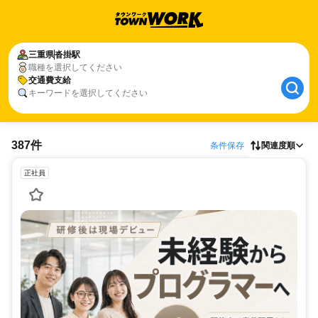
三重県
沓掛駅
職種を選択してください
交通費支給
キーワードを選択してください
387件
条件保存
関連度順
正社員