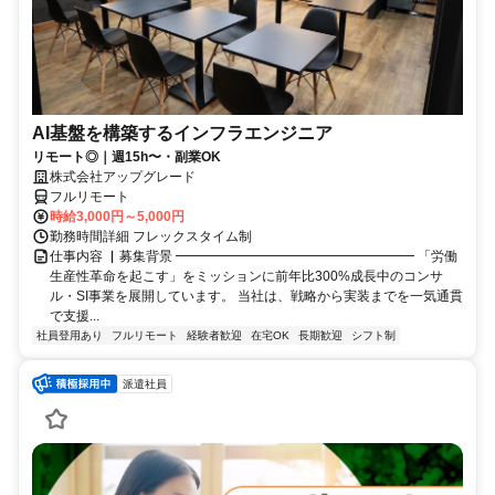
AI基盤を構築するインフラエンジニア
リモート◎｜週15h〜・副業OK
株式会社アップグレード
フルリモート
時給3,000円～5,000円
勤務時間詳細 フレックスタイム制
仕事内容 ▏募集背景 ━━━━━━━━━━━━━━━━━━ 「労働
生産性革命を起こす」をミッションに前年比300%成長中のコンサ
ル・SI事業を展開しています。 当社は、戦略から実装までを一気通貫
で支援...
社員登用あり
フルリモート
経験者歓迎
在宅OK
長期歓迎
シフト制
派遣社員