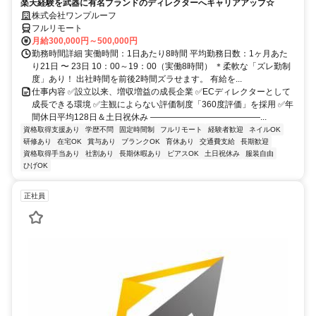
楽天経験を武器に有名ブランドのディレクターへキャリアアップ☆
株式会社ワンプルーフ
フルリモート
月給300,000円～500,000円
勤務時間詳細 実働時間：1日あたり8時間 平均勤務日数：1ヶ月あた
り21日 〜 23日 10：00～19：00（実働8時間） ＊柔軟な「ズレ勤制
度」あり！ 出社時間を前後2時間ズラせます。 有給を...
仕事内容 ✅設立以来、増収増益の成長企業 ✅ECディレクターとして
成長できる環境 ✅主観によらない評価制度「360度評価」を採用 ✅年
間休日平均128日＆土日祝休み ―――――――――――――...
資格取得支援あり
学歴不問
固定時間制
フルリモート
経験者歓迎
ネイルOK
研修あり
在宅OK
賞与あり
ブランクOK
育休あり
交通費支給
長期歓迎
資格取得手当あり
社割あり
長期休暇あり
ピアスOK
土日祝休み
服装自由
ひげOK
正社員