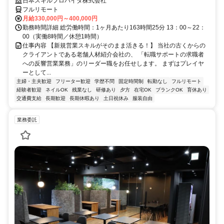
日本スキルプロバイダ株式会社
フルリモート
月給330,000円～400,000円
勤務時間詳細 総労働時間：1ヶ月あたり163時間25分 13：00～22：
00（実働8時間／休憩1時間）
仕事内容 【新規営業スキルがそのまま活きる！】 当社の古くからの
クライアントである老舗人材紹介会社の、 「転職サポートの求職者
への反響営業業務」のリーダー職をお任せします。 まずはプレイヤ
ーとして...
主婦・主夫歓迎
フリーター歓迎
学歴不問
固定時間制
転勤なし
フルリモート
経験者歓迎
ネイルOK
残業なし
研修あり
夕方
在宅OK
ブランクOK
育休あり
交通費支給
長期歓迎
長期休暇あり
土日祝休み
服装自由
業務委託