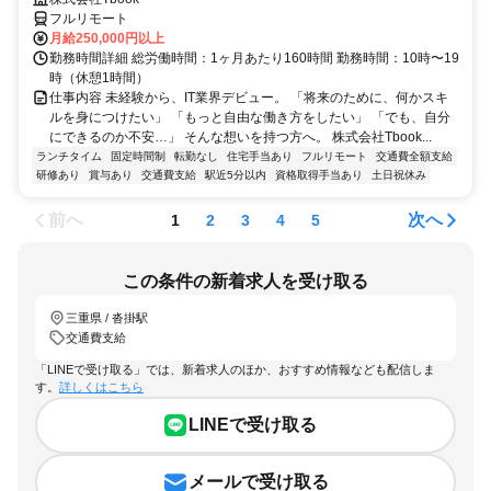
フルリモート
月給250,000円以上
勤務時間詳細 総労働時間：1ヶ月あたり160時間 勤務時間：10時〜19
時（休憩1時間）
仕事内容 未経験から、IT業界デビュー。 「将来のために、何かスキ
ルを身につけたい」 「もっと自由な働き方をしたい」 「でも、自分
にできるのか不安…」 そんな想いを持つ方へ。 株式会社Tbook...
ランチタイム
固定時間制
転勤なし
住宅手当あり
フルリモート
交通費全額支給
研修あり
賞与あり
交通費支給
駅近5分以内
資格取得手当あり
土日祝休み
前へ
次へ
1
2
3
4
5
この条件の新着求人を受け取る
三重県 / 沓掛駅
交通費支給
「LINEで受け取る」では、新着求人のほか、おすすめ情報なども配信しま
す。
詳しくはこちら
LINEで受け取る
メールで受け取る