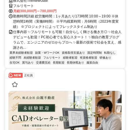
株式会社TheNewGate
フルリモート
月給300,000円～700,000円
勤務時間詳細 総労働時間：1ヶ月あたり173時間 10:00～19:00 ※休
憩時間1時間（実働8時間） ※平均残業時間：月6時間（2023年度実
績） ※プロジェクトによってフレックスタイム制あり
仕事内容 ✨フルリモートも可能！自分らしく輝ける働き方◎ ✨社会人
デビューも歓迎！PC初心者でも安心スタート！ ✨独自の教育プログ
ラムで、エンジニアのゼロからプロへ ✨最新の技術で社会を支え、感
謝され...
業界未経験者歓迎
副業・WワークOK
資格取得支援あり
固定時間制
転勤なし
経験不問
未経験者歓迎
フルリモート
経験者歓迎
有資格者歓迎
研修あり
在宅OK
賞与あり
交通費支給
長期歓迎
長期休暇あり
服装自由
正社員