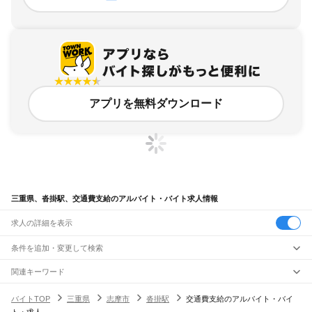
アプリを無料ダウンロード
三重県、沓掛駅、交通費支給のアルバイト・バイト求人情報
求人の詳細を表示
条件を追加・変更して検索
市区町村を追加・変更
関連キーワード
完全在宅ワーク 全国
シール貼り 在宅
現在地周辺
ガチャガチャ
犬カフェ
三重県
駅を追加・変更
バイトTOP
三重県
志摩市
沓掛駅
交通費支給のアルバイト・バイ
三重県
すべて