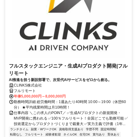
フルスタックエンジニア・生成AIプロダクト開発|フル
リモート
AI推進を担う新設部署で、次世代AIサービスをゼロから創る。
CLINKS株式会社
フルリモート
年俸5,000,000円～8,000,000円
勤務時間詳細 総労働時間：1週あたり40時間 10:00～19:00（休憩60
分） ★平均残業時間は月10時間！
仕事内容 ＼この求人のPOINT／ ✅生成AIプロダクトの新規開発・
MVP開発に携われる ✅100％フルリモート！全国どこでも勤務可能 ✅
技術選定からプロダクトづくりまで裁量大 ✅実力主義で評価（1年...
ランチタイム
副業・WワークOK
資格取得支援あり
学歴不問
固定時間制
転勤なし
フルリモート
経験者歓迎
ネイルOK
在宅OK
賞与あり
育休あり