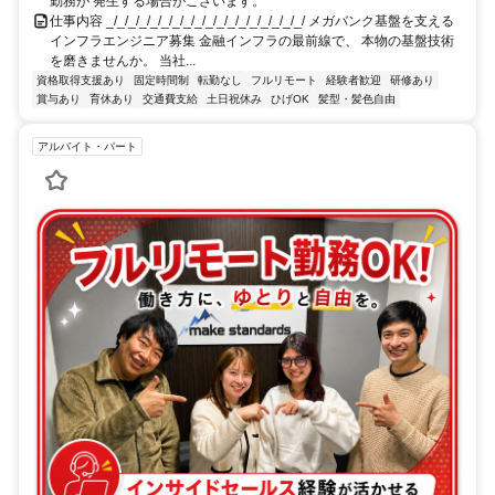
勤務が 発生する場合がございます。
仕事内容 _/_/_/_/_/_/_/_/_/_/_/_/_/_/_/_/_/_/ メガバンク基盤を支える
インフラエンジニア募集 金融インフラの最前線で、 本物の基盤技術
を磨きませんか。 当社...
資格取得支援あり
固定時間制
転勤なし
フルリモート
経験者歓迎
研修あり
賞与あり
育休あり
交通費支給
土日祝休み
ひげOK
髪型・髪色自由
アルバイト・パート