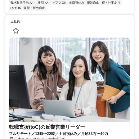
資格取得手当あり
社割あり
ピアスOK
土日祝休み
服装自由
寮・社宅あり
ひげOK
髪型・髪色自由
正社員
転職支援(toC)の反響営業リーダー
フルリモート／13時〜22時／土日祝休み／月給33万〜40万