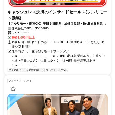
キャッシュレス決済のインサイドセールス(フルリモー
ト勤務)
【フルリモート勤務OK】平日５日勤務／経験者歓迎・BtoB提案営業で
スキルアップ
株式会社make standards
フルリモート
時給1,600円以上
勤務時間・曜日: 平日のみ 9：00～18：00 実働時間：1日あたり8時
間 休憩1時間
仕事内容: ＼＼在宅型リモートワーク ／／
◇★───────────────★◇ ●BtoB提案営業の基礎～実践が学
べる ●平日のみ週5で土日はゆっくり◎ ●正社員登用実績あり
◇★───────...
社員登用あり
固定時間制
フルリモート
在宅OK
アルバイト・パート