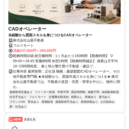
CADオペレーター
未経験から図面スキルを身につけるCADオペレーター
株式会社山親不動産
フルリモート
月給237,000円～300,000円
勤務時間詳細 総労働時間：1ヶ月あたり160時間 【勤務時間】 💡
09:45〜18:45 実働8時間 休憩1時間 【勤務時間補足】 残業は月平均
10~15時間程度。 春と秋が繁忙期で不動産・建設プ...
仕事内容 雇用形態：正社員 職種：建築製図/CADオペレーター、その
他不動産専門職 ★未経験から、図面作成スキルを身につける★ 株式
会社山親不動産では、不動産の賃貸・売買・管理を中心に、物件に関
わ...
資格取得支援あり
フリーター歓迎
学歴不問
固定時間制
経験不問
未経験者歓迎
住宅手当あり
フルリモート
交通費全額支給
残業なし
研修あり
賞与あり
ブランクOK
育休あり
長期歓迎
資格取得手当あり
長期休暇あり
土日祝休み
寮・社宅あり
派遣社員