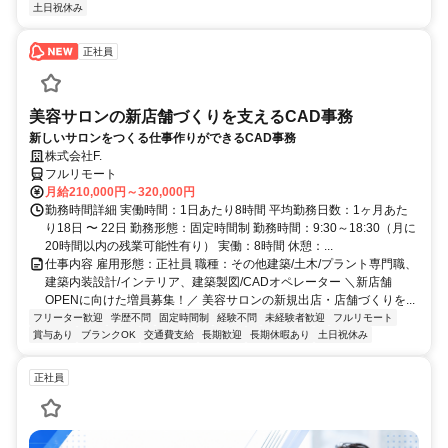
土日祝休み
正社員
美容サロンの新店舗づくりを支えるCAD事務
新しいサロンをつくる仕事作りができるCAD事務
株式会社F.
フルリモート
月給210,000円～320,000円
勤務時間詳細 実働時間：1日あたり8時間 平均勤務日数：1ヶ月あた
り18日 〜 22日 勤務形態：固定時間制 勤務時間：9:30～18:30（月に
20時間以内の残業可能性有り） 実働：8時間 休憩：...
仕事内容 雇用形態：正社員 職種：その他建築/土木/プラント専門職、
建築内装設計/インテリア、建築製図/CADオペレーター ＼新店舗
OPENに向けた増員募集！／ 美容サロンの新規出店・店舗づくりを...
フリーター歓迎
学歴不問
固定時間制
経験不問
未経験者歓迎
フルリモート
賞与あり
ブランクOK
交通費支給
長期歓迎
長期休暇あり
土日祝休み
正社員