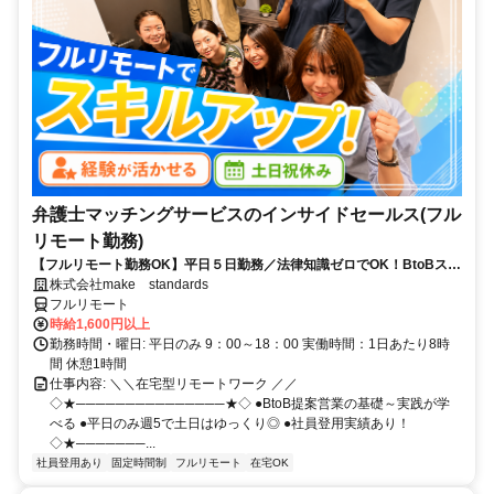
弁護士マッチングサービスのインサイドセールス(フル
リモート勤務)
【フルリモート勤務OK】平日５日勤務／法律知識ゼロでOK！BtoBスキ
ルが身につく営業職
株式会社make standards
フルリモート
時給1,600円以上
勤務時間・曜日: 平日のみ 9：00～18：00 実働時間：1日あたり8時
間 休憩1時間
仕事内容: ＼＼在宅型リモートワーク ／／
◇★───────────────★◇ ●BtoB提案営業の基礎～実践が学
べる ●平日のみ週5で土日はゆっくり◎ ●社員登用実績あり！
◇★───────...
社員登用あり
固定時間制
フルリモート
在宅OK