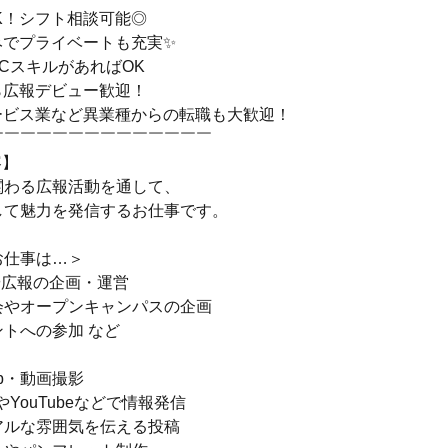
K！シフト相談可能◎
みでプライベートも充実✨
CスキルがあればOK
ら広報デビュー歓迎！
ービス業など異業種からの転職も大歓迎！
￣￣￣￣￣￣￣￣￣￣￣￣￣￣
容】
関わる広報活動を通して、
して魅力を発信するお仕事です。
お仕事は…＞
や広報の企画・運営
会やオープンキャンパスの企画
トへの参加 など
eb・動画撮影
amやYouTubeなどで情報発信
アルな雰囲気を伝える投稿