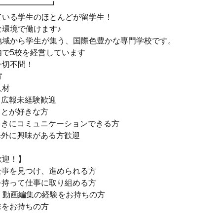
━━━━━━━┛
ている学生のほとんどが留学生！
な環境で働けます♪
地域から学生が集う、国際色豊かな専門学校です。
内で5校を経営しています
一切不問！
方
人材
・広報未経験歓迎
ことが好きな方
向きにコミュニケーションできる方
海外に興味がある方歓迎
歓迎！】
仕事を見つけ、進められる方
を持って仕事に取り組める方
・動画編集の経験をお持ちの方
味をお持ちの方