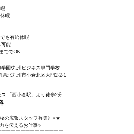
休暇
児休暇
トでも有給休暇
も可能
まででOK
和学園/九州ビジネス専門学校
1福岡県北九州市小倉北区大門2-2-1
ス 「西小倉駅」より徒歩2分
容
学校の広報スタッフ募集》⭐★
魅力を伝えるお仕事✨
￣￣￣￣￣￣￣￣￣￣￣￣￣￣