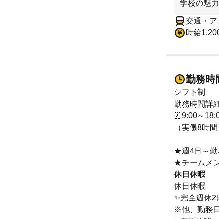
学校の魅力
交通・ア
時給1,20
勤務時
シフト制
勤務時間詳
⏰9:00～18:
（実働8時間
★週4日～勤
★チームメ
休日休暇
休日休暇
✨完全週休2
※他、勤務