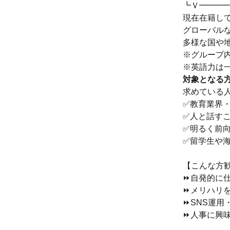
┗Ｖ━━━
現在在籍し
グローバル
多様な国や
※グループ
※英語力は
対象となる
求めている
✅教育業界
✅人と話す
✅明るく前
✅留学生や
【こんな方
⏩自発的に
⏩メリハリ
⏩SNS運用
⏩人事に興