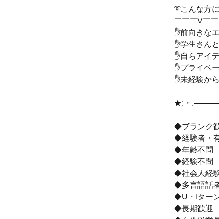
➰こんな方
￣￣￣V￣
✋前向きな
✋学生さん
✋自らアイ
✋プライベー
✋未経験か
★:・.――
◆ブランク
◆経験者・
◆年齢不問
◆経験不問
◆社会人経験
◆多言語話
◆U・Iター
◆長期歓迎