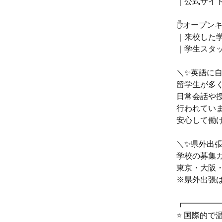
｜公式サイ
✋オープン
｜来校した
｜学生スタ
＼✨英語に自
留学生が多
日常会話や
行われてい
安心して働け
＼✨県外出
学校の募集
東京・大阪
※県外出張
┏━━━━
⭐ 国際的で