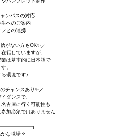
トやパンフレット制作
キャンパスの対応
学生へのご案内
ッフとの連携
信がない方もOK✨／
く在籍していますが、
授業は基本的に日本語で
ます。
る環境です♪
張のチャンスあり✨／
ガイダンスで、
・名古屋に行く可能性も！
は参加必須ではありません
━━━━━━━┓
温かな職場 ⭐