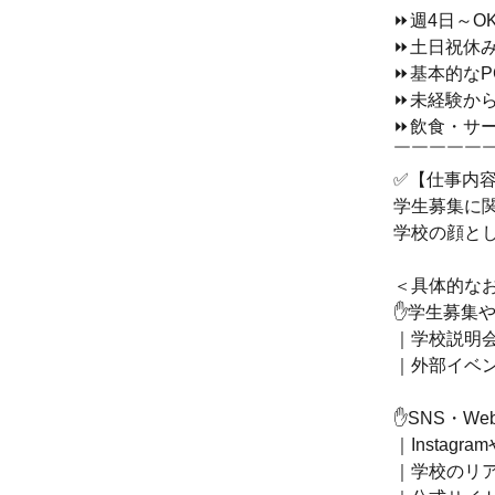
⏩週4日～O
⏩土日祝休
⏩基本的なP
⏩未経験か
⏩飲食・サ
￣￣￣￣￣
✅【仕事内
学生募集に
学校の顔と
＜具体的な
✋学生募集
｜学校説明
｜外部イベン
✋SNS・W
｜Instagr
｜学校のリ