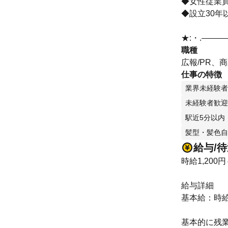
◆女性従業員
◆設立30年
★:・.――
職種
広報/PR、
仕事の特徴
業界未経験者
未経験者歓迎
駅近5分以内
髪型・髪色自
給与/
時給1,200円
給与詳細
基本給：時給 1
基本的に残