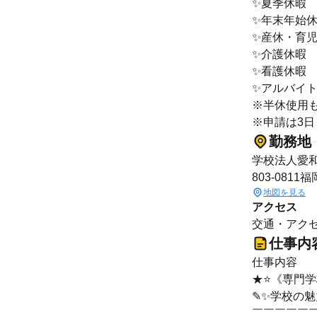
✨夏季休暇
✨年末年始
✨産休・育
✨介護休暇
✨看護休暇
✨アルバイ
※半休使用
※申請は3日
勤務地
学校法人愛
803-081
地図を見る
アクセス
交通・アクセ
仕事内
仕事内容
★⭐《専門
✎✨学校の
￣￣￣￣￣