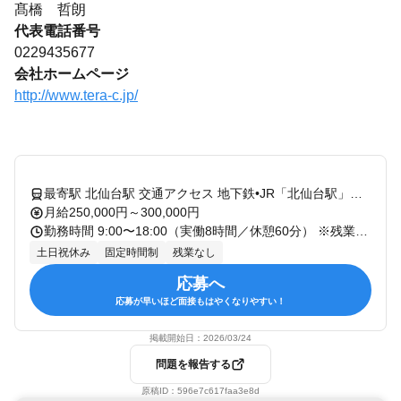
髙橋 哲朗
代表電話番号
0229435677
会社ホームページ
http://www.tera-c.jp/
最寄駅 北仙台駅 交通アクセス 地下鉄•JR「北仙台駅」より徒歩12分
月給250,000円～300,000円
勤務時間 9:00〜18:00（実働8時間／休憩60分） ※残業はほぼなし（月平均0〜10時間） ※時短勤務の相談OK
土日祝休み
固定時間制
残業なし
応募へ
応募が早いほど面接もはやくなりやすい！
掲載開始日：
2026/03/24
問題を報告する
原稿ID：
596e7c617faa3e8d