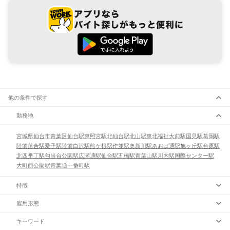
他の条件で探す
勤務地
宮城県
仙台市
青葉区
仙台駅
東照宮駅
北仙台駅
北山駅
東北福祉大前駅
国見駅
葛岡駅
陸前落合駅
愛子駅
陸前白沢駅
熊ケ根駅
作並駅
奥新川駅
あおば通駅
旭ヶ丘駅
台原駅
北四番丁駅
勾当台公園駅
広瀬通駅
仙台駅
五橋駅
青葉山駅
川内駅
国際センター駅
大町西公園駅
青葉通一番町駅
特徴
雇用形態
キーワード