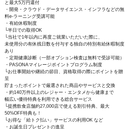
と最大5万円還付
・開発・クラウド・データサイエンス・インフラなどの無
料e-ラーニング受講可能
・有給休暇制度
└半日での取得OK
└当社で1年以内に再度ご就業いただいた際に、
未使用分の有休残日数を付与する独自の特別有給休暇制度
あり
・定期健康診断（一部オプション検査は無料で受診可能）
・PASONAマイレージポイントプログラム制度
└お仕事開始や継続の節目、資格取得の際にポイントを贈
呈
貯まったポイントで厳選された商品やサービスと交換
・約140万件以上のレジャー・エンタメから健康まで
幅広い優待特典を利用できる総合サービス
└提携飲食店舗約27,000店で使える割引特典、最大
50%OFF特典も！
└お得な「給トク払い」サービスの利用OK など
・お誕生日プレゼントの進呈