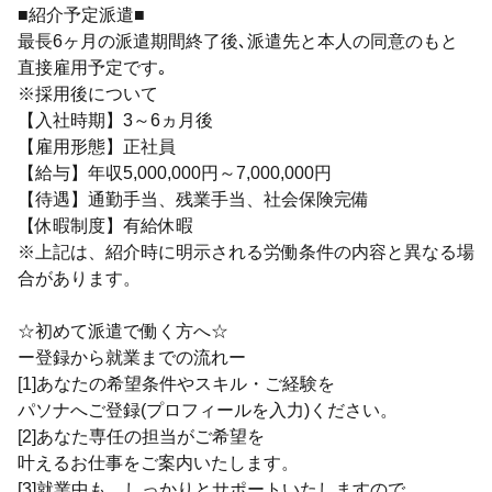
■紹介予定派遣■
最長6ヶ月の派遣期間終了後､派遣先と本人の同意のもと
直接雇用予定です｡
※採用後について
【入社時期】3～6ヵ月後
【雇用形態】正社員
【給与】年収5,000,000円～7,000,000円
【待遇】通勤手当、残業手当、社会保険完備
【休暇制度】有給休暇
※上記は、紹介時に明示される労働条件の内容と異なる場
合があります。
☆初めて派遣で働く方へ☆
ー登録から就業までの流れー
[1]あなたの希望条件やスキル・ご経験を
パソナへご登録(プロフィールを入力)ください。
[2]あなた専任の担当がご希望を
叶えるお仕事をご案内いたします。
[3]就業中も、しっかりとサポートいたしますので、