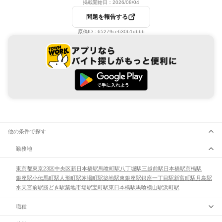
掲載開始日：
2026/08/04
問題を報告する
原稿ID：
65279ce630b1dbbb
他の条件で探す
勤務地
東京都
東京23区
中央区
新日本橋駅
馬喰町駅
八丁堀駅
三越前駅
日本橋駅
京橋駅
銀座駅
小伝馬町駅
人形町駅
茅場町駅
築地駅
東銀座駅
銀座一丁目駅
新富町駅
月島駅
水天宮前駅
勝どき駅
築地市場駅
宝町駅
東日本橋駅
馬喰横山駅
浜町駅
職種