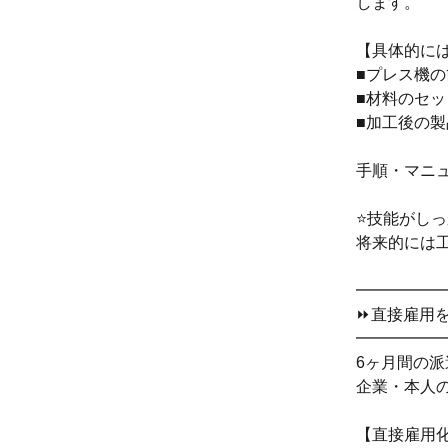
します。
【具体的に
■プレス機
■材料のセッ
■加工後の製
手順・マニ
⭐技能がし
将来的には
━━━━━
⏩直接雇用
━━━━━
6ヶ月間の
企業・本人
【直接雇用