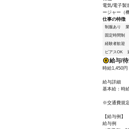
電気/電子製
ージャー（機
仕事の特徴
制服あり
固定時間制
経験者歓迎
ピアスOK
給与/
時給1,450円
給与詳細
基本給：時給 
※交通費規
【給与例】
給与例