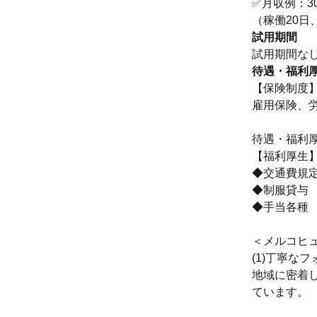
✅月収例：30
（稼働20日
試用期間
試用期間な
待遇・福利
【保険制度
雇用保険、
待遇・福利
【福利厚生
◆交通費規
◆制服貸与
◆手当各種
＜メルコヒ
(1)丁寧な
地域に密着
ています。