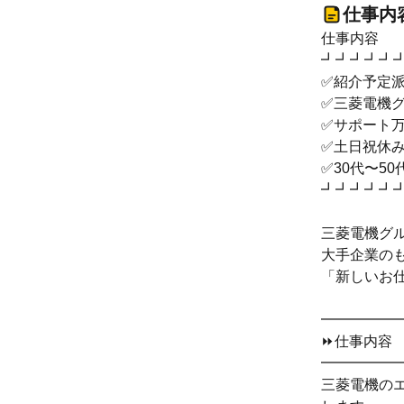
仕事内
仕事内容
┛┛┛┛┛
✅紹介予定
✅三菱電機
✅サポート
✅土日祝休み
✅30代〜5
┛┛┛┛┛
三菱電機グ
大手企業の
「新しいお
━━━━━
⏩仕事内容
━━━━━
三菱電機の