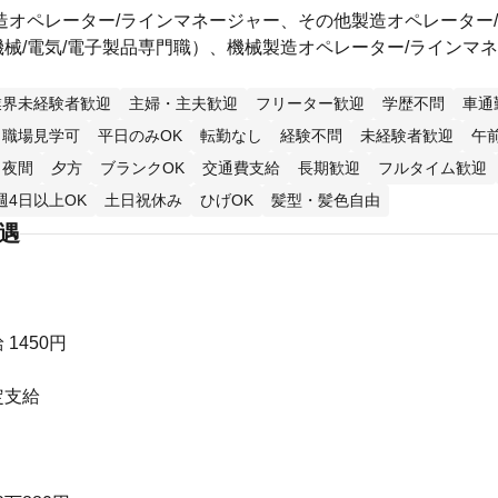
造オペレーター/ラインマネージャー、その他製造オペレーター
械/電気/電子製品専門職）、機械製造オペレーター/ラインマ
業界未経験者歓迎
主婦・主夫歓迎
フリーター歓迎
学歴不問
車通
職場見学可
平日のみOK
転勤なし
経験不問
未経験者歓迎
午
夜間
夕方
ブランクOK
交通費支給
長期歓迎
フルタイム歓迎
週4日以上OK
土日祝休み
ひげOK
髪型・髪色自由
待遇
1450円
定支給