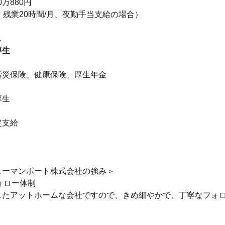
万880円
、残業20時間/月、夜勤手当支給の場合）
し
厚生
】
労災保険、健康保険、厚生年金
厚生
】
定支給
ューマンポート株式会社の強み＞
フォロー体制
したアットホームな会社ですので、きめ細やかで、丁寧なフォ