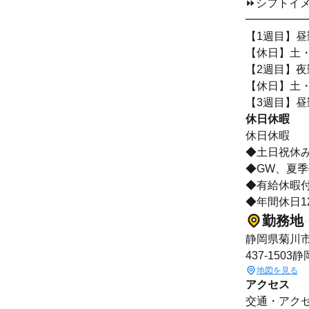
⏩シフトイ
━━━━━
【1週目】昼勤
【休日】土
【2週目】夜勤
【休日】土
【3週目】昼勤
休日休暇
休日休暇
◆土日祝休
◆GW、夏
◆有給休暇
◆年間休日1
勤務地
静岡県菊川市
437-1503
地図を見る
アクセス
交通・アクセ