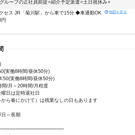
グループの正社員前提⭐紹介予定派遣⭐土日祝休み⭐
地図を見る
クセス JR「菊川駅」から車で15分 ◆車通勤OK
0円
間
細
6:50(実働8時間/昼休50分)
翌4:50(実働8時間/昼休50分)
時間/月～20時間/月程度
金曜日は定時退社日
冬から春にかけて）は残業なしの日もあります
即日～長期
━━━━━━━━━━━━━━