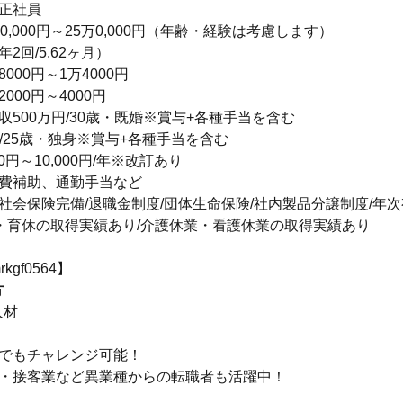
正社員
0,000円～25万0,000円（年齢・経験は考慮します）
2回/5.62ヶ月）
000円～1万4000円
000円～4000円
収500万円/30歳・既婚※賞与+各種手当を含む
円/25歳・独身※賞与+各種手当を含む
00円～10,000円/年※改訂あり
食費補助、通勤手当など
社会保険完備/退職金制度/団体生命保険/社内製品分譲制度/年次
・育休の取得実績あり/介護休業・看護休業の取得実績あり
gf0564】
方
人材
らでもチャレンジ可能！
業・接客業など異業種からの転職者も活躍中！