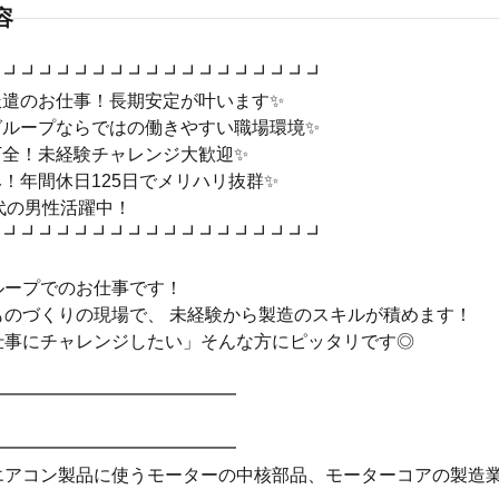
容
┛┛┛┛┛┛┛┛┛┛┛┛┛┛┛┛┛┛┛
派遣のお仕事！長期安定が叶います✨
グループならではの働きやすい職場環境✨
万全！未経験チャレンジ大歓迎✨
！年間休日125日でメリハリ抜群✨
0代の男性活躍中！
┛┛┛┛┛┛┛┛┛┛┛┛┛┛┛┛┛┛┛
ループでのお仕事です！
ものづくりの現場で、 未経験から製造のスキルが積めます！
仕事にチャレンジしたい」そんな方にピッタリです◎
━━━━━━━━━━━━━━
━━━━━━━━━━━━━━
エアコン製品に使うモーターの中核部品、モーターコアの製造