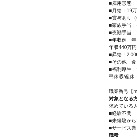
■雇用形態：
■月給：19万
■賞与あり（年
■家族手当：8
■夜勤手当：2
■年収例：年
年収440万
■昇給：2,0
■その他：
■福利厚生：
弔休暇/産休
職業番号【mrk
対象となる
求めている
■経験不問
■未経験か
■サービス
職種