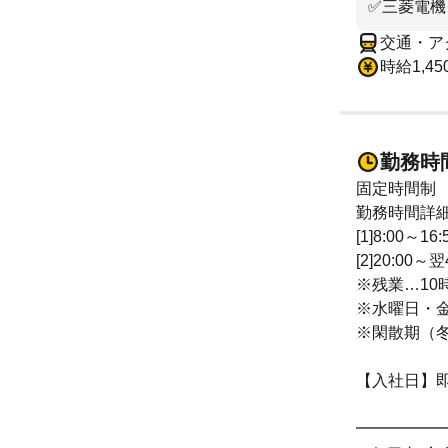
✅三菱電機
交通・ア
時給1,45
勤務時
固定時間制
勤務時間詳
[1]8:00～1
[2]20:00～
※残業…10
※水曜日・
※閑散期（
【入社日】
━━━━━