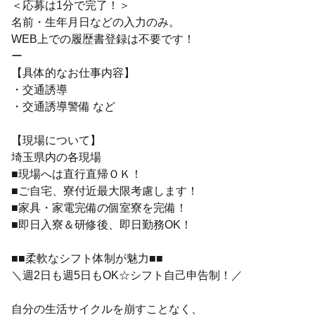
＜応募は1分で完了！＞
名前・生年月日などの入力のみ。
WEB上での履歴書登録は不要です！
ー
【具体的なお仕事内容】
・交通誘導
・交通誘導警備 など
【現場について】
埼玉県内の各現場
■現場へは直行直帰ＯＫ！
■ご自宅、寮付近最大限考慮します！
■家具・家電完備の個室寮を完備！
■即日入寮＆研修後、即日勤務OK！
■■柔軟なシフト体制が魅力■■
＼週2日も週5日もOK☆シフト自己申告制！／
自分の生活サイクルを崩すことなく、