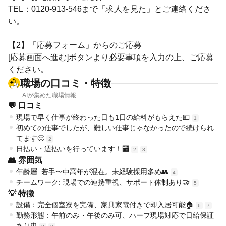
TEL：0120-913-546まで「求人を見た」とご連絡くださ
い。
【2】「応募フォーム」からのご応募
[応募画面へ進む]ボタンより必要事項を入力の上、ご応募
ください。
職場の口コミ・特徴
AIが集めた職場情報
💬 口コミ
現場で早く仕事が終わった日も1日の給料がもらえた💴
1
初めての仕事でしたが、難しい仕事じゃなかったので続けられ
てます🙂
2
日払い・週払いを行っています！🏧
2
3
👥 雰囲気
年齢層: 若手〜中高年が混在。未経験採用多め👥
4
チームワーク: 現場での連携重視、サポート体制あり🤝
5
💡 特徴
設備：完全個室寮を完備、家具家電付きで即入居可能🏠
6
7
勤務形態：午前のみ・午後のみ可、ハーフ現場対応で日給保証