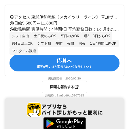
アクセス 東武伊勢崎線〔スカイツリーライン〕 草加ヴァリエ改札口徒歩約6分、東武伊勢崎線〔スカイツリーライン〕 谷塚西口徒歩約18分、東武伊勢崎線〔スカイツリーライン〕 獨協大学前[草加松原]西口徒歩約27分 埼玉県草加市エリア（西川口駅、南鳩ヶ谷駅、新井宿駅、新越谷駅、草加駅、獨協大学前駅、谷塚駅、新田駅）
日給5,580円～11,880円
勤務時間 実働時間：4時間/日 平均勤務日数：1ヶ月あたり8日～20日 あなたのライフスタイルに合わせて、3つの時間帯から選べます！ 短時間（ハーフ）：1日4時間～（午前のみ・午後のみOK） フルタイム（日勤）：8:00～17:00 フルタイム（夜勤）：22:00～翌5:00 ※現場により時間の前後有 ★ ここがポイント！ ★ 「予定より早く終わっても、日給は全額保障！」 お昼過ぎに仕事が片付いた場合でも、 その日の日給を100%お支払いします。 早上がりになっても収入が減る心配はありません！ 【勤務日数・休日】 シフト制：1週間毎の自己申告制！（応相談） 生活リズムも安定：時間帯も選べるので無理なく健康的に続けられます。
シフト自由
土日祝のみOK
平日のみOK
週2・3日からOK
週4日以上OK
シフト制
午前
夜間
深夜
1日4時間以内OK
フルタイム歓迎
応募へ
応募が早いほど面接もはやくなりやすい！
掲載開始日：
2026/05/20
問題を報告する
原稿ID：
7ae9bd6ac5707015