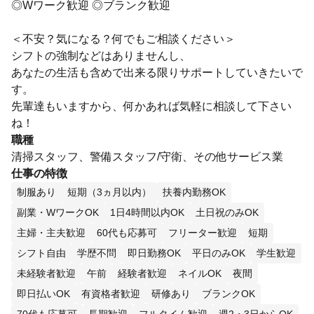
◎Wワーク歓迎 ◎ブランク歓迎
＜不安？気になる？何でもご相談ください＞
シフトの強制などはありませんし、
あなたの生活も含めで出来る限りサポートしていきたいで
す。
先輩達もいますから、何かあれば気軽に相談して下さい
ね！
職種
清掃スタッフ、警備スタッフ/守衛、その他サービス業
仕事の特徴
制服あり
短期（3ヵ月以内）
扶養内勤務OK
副業・WワークOK
1日4時間以内OK
土日祝のみOK
主婦・主夫歓迎
60代も応募可
フリーター歓迎
短期
シフト自由
学歴不問
即日勤務OK
平日のみOK
学生歓迎
未経験者歓迎
午前
経験者歓迎
ネイルOK
夜間
即日払いOK
有資格者歓迎
研修あり
ブランクOK