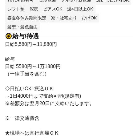
70代も応募可
長期歓迎
フルタイム歓迎
週2・3日からOK
シフト制
深夜
ピアスOK
週4日以上OK
春夏冬休み期間限定
寮・社宅あり
ひげOK
髪型・髪色自由
給与/待遇
日給5,580円～11,880円
給与
日給 5580円～1万1880円
（一律手当を含む）
◇日払いOK･振込ＯＫ
→1日4000円まで支給可能(規定有)
※差額分は翌月20日に支給いたします。
※一律交通費含
★現場へは直行直帰ＯＫ