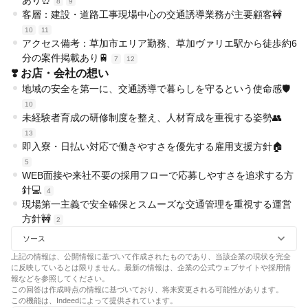
あり⏰
8
9
客層：建設・道路工事現場中心の交通誘導業務が主要顧客🚧
10
11
アクセス備考：草加市エリア勤務、草加ヴァリエ駅から徒歩約6
分の案件掲載あり🚆
7
12
❣️ お店・会社の想い
地域の安全を第一に、交通誘導で暮らしを守るという使命感🛡️
10
未経験者育成の研修制度を整え、人材育成を重視する姿勢👥
13
即入寮・日払い対応で働きやすさを優先する雇用支援方針🏠
5
WEB面接や来社不要の採用フローで応募しやすさを追求する方
針💻
4
現場第一主義で安全確保とスムーズな交通管理を重視する運営
方針🚧
2
ソース
上記の情報は、公開情報に基づいて作成されたものであり、当該企業の現状を完全
に反映しているとは限りません。最新の情報は、企業の公式ウェブサイトや採用情
報などを参照してください。
この回答は作成時点の情報に基づいており、将来変更される可能性があります。
この機能は、Indeedによって提供されています。