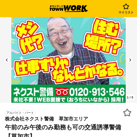
マイリスト
1
/
5
アルバイト・パート
株式会社ネクスト警備 草加市エリア
午前のみ午後のみ勤務も可の交通誘導警備
【草加市】