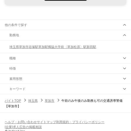
他の条件で探す
勤務地
埼玉県
草加市
谷塚駅
草加駅
獨協大学前〈草加松原〉駅
新田駅
職種
特徴
雇用形態
キーワード
バイトTOP
埼玉県
草加市
午前のみ午後のみ勤務も可の交通誘導警備
【草加市】
ヘルプ・お問い合わせ
サイトマップ
利用規約・プライバシーポリシー
[企業]求人広告の掲載相談