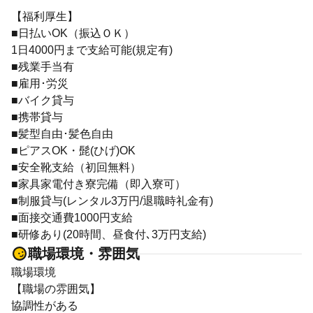
【福利厚生】
■日払いOK（振込ＯＫ）
1日4000円まで支給可能(規定有)
■残業手当有
■雇用･労災
■バイク貸与
■携帯貸与
■髪型自由･髪色自由
■ピアスOK・髭(ひげ)OK
■安全靴支給（初回無料）
■家具家電付き寮完備（即入寮可）
■制服貸与(レンタル3万円/退職時礼金有)
■面接交通費1000円支給
■研修あり(20時間、昼食付､3万円支給)
職場環境・雰囲気
職場環境
【職場の雰囲気】
協調性がある