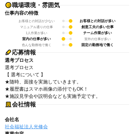
職場環境・雰囲気
仕事内容の特徴
お客様との対話が多い
お客様との対話が少ない
創意工夫の多い仕事
マニュアル通りの仕事
チーム作業が多い
1人作業が多い
室内の仕事が多い
室外の仕事が多い
固定の勤務地で働く
色んな勤務地で働く
応募情報
選考プロセス
選考プロセス
【 選考について 】
★随時、面接を実施していきます。
★履歴書はスマホ画像の添付でもOK！
★施設見学会や説明会なども実施予定です。
会社情報
会社名
社会福祉法人光修会
事業内容