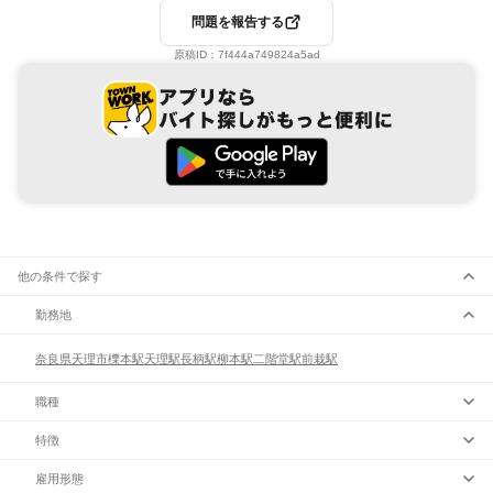
問題を報告する
原稿ID：
7f444a749824a5ad
他の条件で探す
勤務地
奈良県
天理市
櫟本駅
天理駅
長柄駅
柳本駅
二階堂駅
前栽駅
職種
特徴
雇用形態