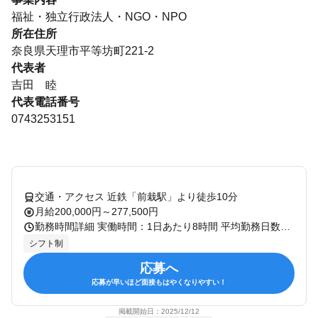
福祉・独立行政法人・NGO・NPO
所在住所
奈良県天理市平等坊町221-2
代表者
吉田 睦
代表電話番号
0743253151
交通・アクセス 近鉄「前栽駅」より徒歩10分
月給200,000円～277,500円
勤務時間詳細 実働時間：1日あたり8時間 平均勤務日数：1ヶ月あたり20日 早出／7：00～16：00 日勤／9：00～18：00 遅出／12：00～21：00 夜勤／16：00～翌10：00
シフト制
応募へ
応募が早いほど面接もはやくなりやすい！
掲載開始日：
2025/12/12