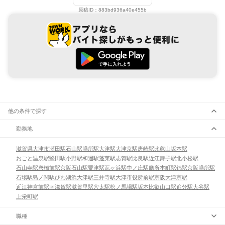
原稿ID：
883bd936a40e455b
他の条件で探す
勤務地
滋賀県
大津市
瀬田駅
石山駅
膳所駅
大津駅
大津京駅
唐崎駅
比叡山坂本駅
おごと温泉駅
堅田駅
小野駅
和邇駅
蓬莱駅
志賀駅
比良駅
近江舞子駅
北小松駅
石山寺駅
唐橋前駅
京阪石山駅
粟津駅
瓦ヶ浜駅
中ノ庄駅
膳所本町駅
錦駅
京阪膳所駅
石場駅
島ノ関駅
びわ湖浜大津駅
三井寺駅
大津市役所前駅
京阪大津京駅
近江神宮前駅
南滋賀駅
滋賀里駅
穴太駅
松ノ馬場駅
坂本比叡山口駅
追分駅
大谷駅
上栄町駅
職種