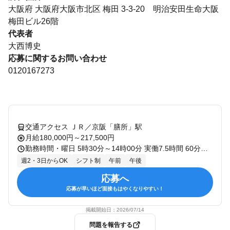
大阪府 大阪府大阪市北区 梅田 3-3-20 明治安田生命大阪
梅田ビル26階
代表者
大西博史
応募に関するお問い合わせ
0120167273
交通アクセス ＪＲ／京阪「膳所」駅
月給180,000円～217,500円
勤務時間・曜日 5時30分～14時00分 実働7.5時間 60分休憩 10時30分～19時00分 実働7.5時間 60分休憩 ※どちらの時間帯も勤務できる方希望 ※週5日勤務 シフト制
週2・3日からOK
シフト制
午前
午後
応募へ
応募が早いほど面接もはやくなりやすい！
掲載開始日：
2026/07/14
問題を報告する