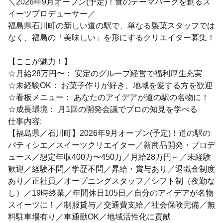
＼2026年9月オープン(予定)！食のテーマパークを創るス
イーツプロデューサー／
福島県石川町の新しい道の駅で、単なる製菓スタッフでは
なく、福島の「美味しい」を形にするクリエイター募集！
【ここが魅力！】
☆月給28万円〜： 安定のグループ経営で福利厚生充実
☆未経験OK： お菓子作りが好き、地域を愛する方を歓迎
☆看板メニュー： あなたのアイデアが道の駅の名物に！
☆成長環境： 月1回の開発会議でプロの知見を学べる
仕事内容:
【福島県／石川町】2026年9月オープン(予定)！道の駅の
パティシエ／スイーツクリエイター／新商品開発・プロデ
ュース／想定年収400万〜450万／月給28万円～／未経験
歓迎／経験不問／学歴不問／昇給・賞与あり／退職金制度
あり／正社員／オープニングスタッフ／シフト制（夜勤な
し）／19時終業／年間休日105日／自分のアイデアが名物
スイーツに！／制服貸与／交通費支給／社会保険完備／無
料駐車場有り／車通勤OK／地域活性化に貢献