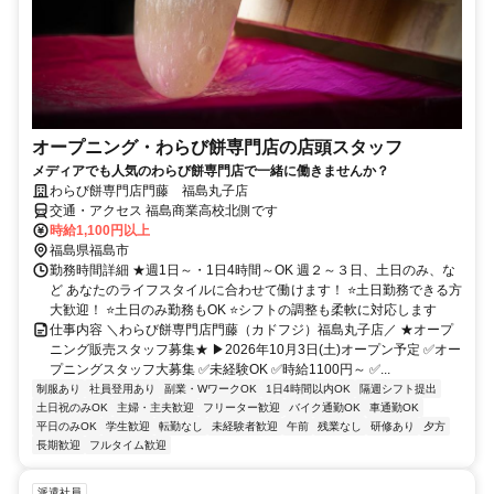
オープニング・わらび餅専門店の店頭スタッフ
メディアでも人気のわらび餅専門店で一緒に働きませんか？
わらび餅専門店門藤 福島丸子店
交通・アクセス 福島商業高校北側です
時給1,100円以上
福島県福島市
勤務時間詳細 ★週1日～・1日4時間～OK 週２～３日、土日のみ、な
ど あなたのライフスタイルに合わせて働けます！ ⭐土日勤務できる方
大歓迎！ ⭐土日のみ勤務もOK ⭐シフトの調整も柔軟に対応します
仕事内容 ＼わらび餅専門店門藤（カドフジ）福島丸子店／ ★オープ
ニング販売スタッフ募集★ ▶2026年10月3日(土)オープン予定 ✅オー
プニングスタッフ大募集 ✅未経験OK ✅時給1100円～ ✅...
制服あり
社員登用あり
副業・WワークOK
1日4時間以内OK
隔週シフト提出
土日祝のみOK
主婦・主夫歓迎
フリーター歓迎
バイク通勤OK
車通勤OK
平日のみOK
学生歓迎
転勤なし
未経験者歓迎
午前
残業なし
研修あり
夕方
長期歓迎
フルタイム歓迎
派遣社員