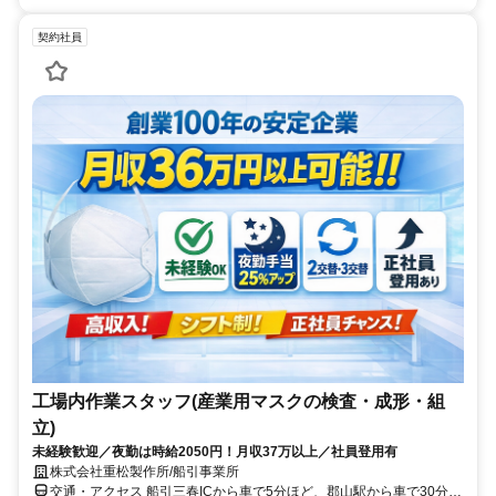
契約社員
工場内作業スタッフ(産業用マスクの検査・成形・組
立)
未経験歓迎／夜勤は時給2050円！月収37万以上／社員登用有
株式会社重松製作所/船引事業所
交通・アクセス 船引三春ICから車で5分ほど、郡山駅から車で30分ほ