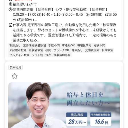
福島県いわき市
勤務時間詳細 【勤務形態】 シフト制(3交替勤務) 【勤務時間】
(1)8:20～17:00 (2)16:40～1:10 (3)0:50～8:45 【休憩時間】 (1)計55
分 (2)計60分 (...
仕事内容 電子部品の製造工場で、自動機を使用した組立・検査業務
を担当します。 部材のセットや機械操作が中心で、未経験からでも
活躍できる環境です。 温度管理された工場内で、一定の環境のもと
業務に取り組め...
制服あり
業界未経験者歓迎
学歴不問
車通勤OK
職場見学可
経験不問
未経験者歓迎
経験者歓迎
夜間
ブランクOK
育休あり
交通費支給
長期歓迎
フルタイム歓迎
シフト制
深夜
食事補助あり
契約社員