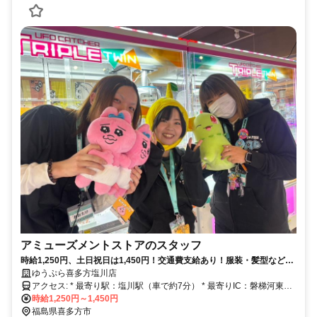
アミューズメントストアのスタッフ
時給1,250円、土日祝日は1,450円！交通費支給あり！服装・髪型など自
由☆
ゆうぷら喜多方塩川店
アクセス: * 最寄り駅：塩川駅（車で約7分） * 最寄りIC：磐梯河東
IC（車で約20分）
時給1,250円～1,450円
福島県喜多方市