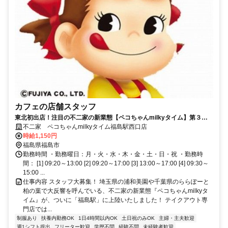
カフェの店舗スタッフ
東北初出店！注目の不二家の新業態【ペコちゃんmilkyタイム】第３号
店が福島駅西口に2026年7月OPEN!!
不二家 ペコちゃんmilkyタイム福島駅西口店
時給1,150円
福島県福島市
勤務時間 ・勤務曜日：月・火・水・木・金・土・日・祝 ・勤務時
間： [1] 09:20～13:00 [2] 09:20～17:00 [3] 13:00～17:00 [4] 09:30～
15:00 ...
仕事内容 スタッフ大募集！ 埼玉県の浦和美園や千葉県のららぽーと
柏の葉で大反響を呼んでいる、不二家の新業態『ペコちゃんmilkyタ
イム』が、ついに「福島駅」に上陸いたしました！ テイクアウト専
門店では...
制服あり
扶養内勤務OK
1日4時間以内OK
土日祝のみOK
主婦・主夫歓迎
週1シフト提出
フリーター歓迎
学歴不問
経験不問
未経験者歓迎