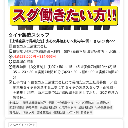
タイヤ製造スタッフ
【上場企業で長期安定】安心の昇給あり＆賞与年2回！ さらに1食222円
の社食あり！充実した福利厚生◎
住友ゴム工業株式会社
最寄駅 JR東北本線(黒磯～利府・盛岡) 新白河駅 最寄駅備考 ・JR東北
新幹線 新白河駅から車で15分 ・お車の場合：東北道白河インターか
月給238,000円～314,000円
ら車で15分
福島県白河市
勤務時間 【3交替制】 (1)07：50 ～ 15：45 ※実働7時間10分 (2)15：
35 ～ 23：30 ※実働7時間10分 (3)23：20 ～翌8：00 ※実働7時間40
分
仕事内容 ＼住友ゴム工業株式会社にて長期安定の正社員募集！／ 自
動車用タイヤを製造する工場にて タイヤの製造スタッフ（正社員）
を募集！ 現在、白河工場では組織改編を計画しており、 20名程度の
製造技...
制服あり
業界未経験者歓迎
長期
社会保険あり
バイク通勤OK
車通勤OK
固定時間制
経験不問
未経験者歓迎
住宅手当あり
経験者歓迎
社会保険完備
賞与あり
育休あり
交通費支給
長期歓迎
シフト制
昇給あり
アルバイト・パート