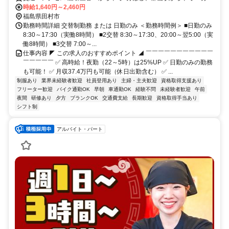
ど★車通勤OK★郡山市からのアクセスも良い職場です！
時給1,640円～2,460円
福島県田村市
勤務時間詳細 交替制勤務 または 日勤のみ ＜勤務時間例＞ ■日勤のみ
8:30～17:30（実働8時間） ■2交替 8:30～17:30、20:00～翌5:00（実
働8時間） ■3交替 7:00～...
仕事内容 ◤ この求人のおすすめポイント ◢ ￣￣￣￣￣￣￣￣￣￣￣
￣￣￣￣￣ ✅ 高時給！夜勤（22～5時）は25%UP ✅ 日勤のみの勤務
も可能！ ✅ 月収37.4万円も可能（休日出勤含む） ✅ ...
制服あり
業界未経験者歓迎
社員登用あり
主婦・主夫歓迎
資格取得支援あり
フリーター歓迎
バイク通勤OK
早朝
車通勤OK
経験不問
未経験者歓迎
午前
夜間
研修あり
夕方
ブランクOK
交通費支給
長期歓迎
資格取得手当あり
シフト制
アルバイト・パート