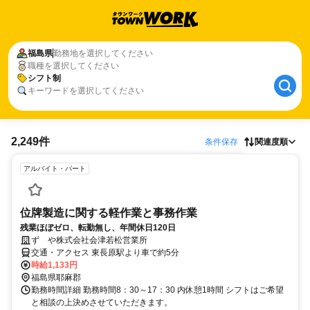
福島県
勤務地を選択してください
職種を選択してください
シフト制
キーワードを選択してください
2,249件
条件保存
関連度順
アルバイト・パート
位牌製造に関する軽作業と事務作業
残業ほぼゼロ、転勤無し、年間休日120日
ずゞや株式会社会津若松営業所
交通・アクセス 東長原駅より車で約5分
時給1,133円
福島県耶麻郡
勤務時間詳細 勤務時間8：30～17：30 内休憩1時間 シフトはご希望
と相談の上決めさせていただきます。