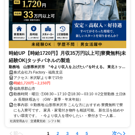
時給UP【時給1720円】月収35万円以上可|寮費無料|未
経験OK|タッチパネルの製造
勤務地 山形県米沢市 ”今より収入を上げたい”を叶える。 東北トップ
クラス高時給×寮費無料で新生活スタート
株式会社J's Factory - 福島支店
アクセス: 米沢駅より車で15分
時給1,720円～2,150円
福島県郡山市
勤務時間・曜日: ①08:30～17:10 ②18:30～03:10 ※2交替勤務 土日休
み 長期休暇あり （GW・夏季・年末年始）
仕事内容: ※勤務地:山形県米沢市 こんな方におすすめ 寮費無料で寮
にも入寮可です。 家具・家電付き物件も相談可能。 新生活を始めや
すい環境です。 ・今より収入を増やしたい ・寮付きで一人暮...
社員登用あり
交通費支給
シフト制
前へ
次へ
1
2
3
4
5