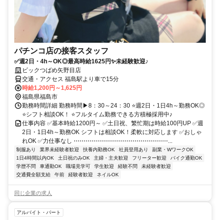
パチンコ店の接客スタッフ
✅週2日・4h～OK◎最高時給1625円✨未経験歓迎♪
ビックつばめ矢野目店
交通・アクセス 福島駅より車で15分
時給1,200円～1,625円
福島県福島市
勤務時間詳細 勤務時間▶8：30～24：30 ⭐週2日・1日4h～勤務OK◎
⭐シフト相談OK！ ⭐フルタイム勤務できる方積極採用中♪
仕事内容 ✅基本時給1200円～ ✅土日祝、繁忙期は時給100円UP ✅週
2日・1日4h～勤務OK シフトは相談OK！柔軟に対応します ✅おしゃ
れOK ✅力仕事なし ⋯⋯⋯⋯⋯⋯⋯⋯⋯⋯⋯⋯⋯⋯⋯⋯...
制服あり
業界未経験者歓迎
扶養内勤務OK
社員登用あり
副業・WワークOK
1日4時間以内OK
土日祝のみOK
主婦・主夫歓迎
フリーター歓迎
バイク通勤OK
学歴不問
車通勤OK
職場見学可
学生歓迎
経験不問
未経験者歓迎
交通費全額支給
午前
経験者歓迎
ネイルOK
同じ企業の求人
アルバイト・パート