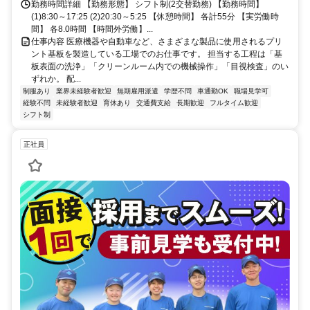
勤務時間詳細 【勤務形態】 シフト制(2交替勤務) 【勤務時間】
(1)8:30～17:25 (2)20:30～5:25 【休憩時間】 各計55分 【実労働時
間】 各8.0時間 【時間外労働】...
仕事内容 医療機器や自動車など、さまざまな製品に使用されるプリ
ント基板を製造している工場でのお仕事です。 担当する工程は「基
板表面の洗浄」「クリーンルーム内での機械操作」「目視検査」のい
ずれか。 配...
制服あり
業界未経験者歓迎
無期雇用派遣
学歴不問
車通勤OK
職場見学可
経験不問
未経験者歓迎
育休あり
交通費支給
長期歓迎
フルタイム歓迎
シフト制
正社員