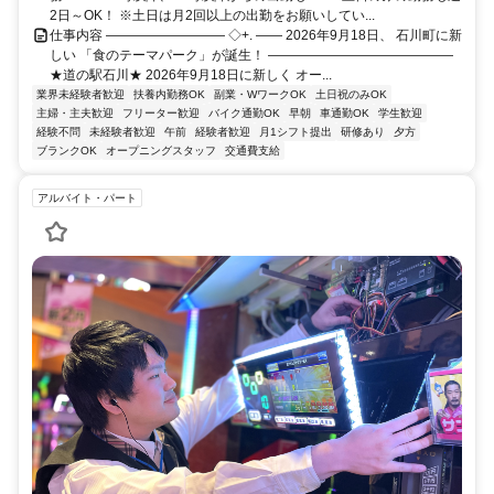
2日～OK！ ※土日は月2回以上の出勤をお願いしてい...
仕事内容 ――――――――― ◇+. ―― 2026年9月18日、 石川町に新
しい 「食のテーマパーク」が誕生！ ――――――――――――――
★道の駅石川★ 2026年9月18日に新しく オー...
業界未経験者歓迎
扶養内勤務OK
副業・WワークOK
土日祝のみOK
主婦・主夫歓迎
フリーター歓迎
バイク通勤OK
早朝
車通勤OK
学生歓迎
経験不問
未経験者歓迎
午前
経験者歓迎
月1シフト提出
研修あり
夕方
ブランクOK
オープニングスタッフ
交通費支給
アルバイト・パート