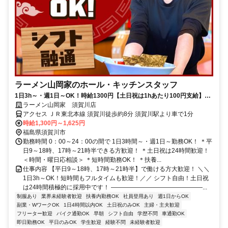
ラーメン山岡家のホール・キッチンスタッフ
1日3h～・週1日～OK！時給1300円【土日祝は1hあたり100円支給】土
日祝は24時間積極採用中！
ラーメン山岡家 須賀川店
アクセス ＪＲ東北本線 須賀川徒歩約8分 須賀川駅より車で1分
時給1,300円～1,625円
福島県須賀川市
勤務時間 0：00～24：00の間で 1日3時間～・週1日～勤務OK！ ＊平
日9～18時、17時～21時半できる方歓迎！ ＊土日祝は24時間歓迎！
＜時間・曜日応相談＞ ＊短時間勤務OK！ ＊扶養...
仕事内容 【平日9～18時、17時～21時半】で働ける方大歓迎！ ＼＼
1日3h～OK！短時間もフルタイムも歓迎！／／ シフト自由！土日祝
は24時間積極的に採用中です！ ―――――――――――――――...
制服あり
業界未経験者歓迎
扶養内勤務OK
社員登用あり
週1日からOK
副業・WワークOK
1日4時間以内OK
土日祝のみOK
主婦・主夫歓迎
フリーター歓迎
バイク通勤OK
早朝
シフト自由
学歴不問
車通勤OK
即日勤務OK
平日のみOK
学生歓迎
経験不問
未経験者歓迎