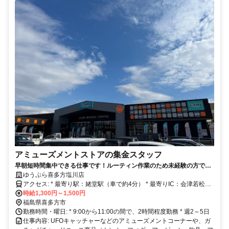
アミューズメントストアの集金スタッフ
早朝短時間集中できる仕事です！ルーティン作業のため未経験の方でも
すぐに覚えられます！
ゆうぷら喜多方塩川店
アクセス: * 最寄り駅：姥堂駅（車で約4分） * 最寄りIC：会津若松
IC（車で約15分）
時給1,300円～1,500円
福島県喜多方市
勤務時間・曜日: * 9:00から11:00の間で、2時間程度勤務 * 週2～5日
仕事内容: UFOキャッチャーなどのアミューズメントコーナーや、ガ