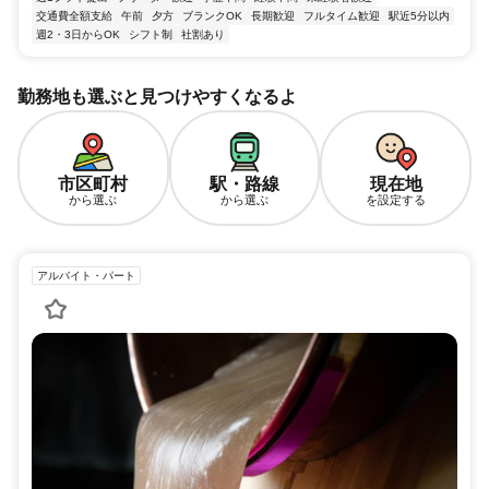
交通費全額支給
午前
夕方
ブランクOK
長期歓迎
フルタイム歓迎
駅近5分以内
週2・3日からOK
シフト制
社割あり
勤務地も選ぶと見つけやすくなるよ
市区町村
駅・路線
現在地
から選ぶ
から選ぶ
を設定する
アルバイト・パート