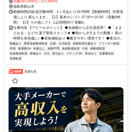
月給191,000円～277,000円
福島県郡山市
勤務時間詳細 総労働時間：1ヶ月あたり167時間 【勤務時間】 作業現
場により 異なります。 【1】基本のシフト 07:00〜16:00 （実働8時
間） 【2】その他シフト 上記時間内で 実働8...
仕事内容 【アピールポイント】 ◆未経験から正社員採用！ ◆「まま
どおる」などの 菓子製造スタッフ★ ◆朝から夕方までの勤務！ 夜の
時間を有意義に♪ ◆昼食補助あり ◆働きやすい環境です！ ◆東京の...
制服あり
業界未経験者歓迎
主婦・主夫歓迎
資格取得支援あり
フリーター歓迎
早朝
車通勤OK
転勤なし
経験不問
未経験者歓迎
午前
経験者歓迎
有資格者歓迎
研修あり
夕方
賞与あり
ブランクOK
育休あり
交通費支給
長期歓迎
派遣社員