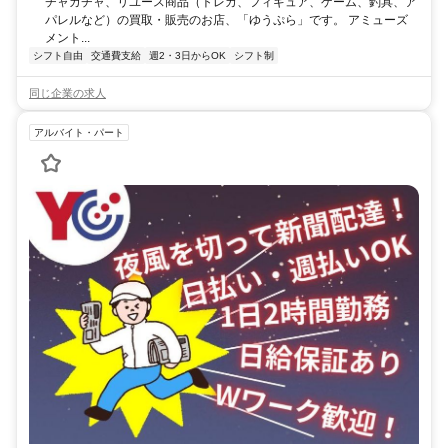
チャガチャ、リユース商品（トレカ、フィギュア、ゲーム、釣具、ア
パレルなど）の買取・販売のお店、「ゆうぷら」です。 アミューズ
メント...
シフト自由
交通費支給
週2・3日からOK
シフト制
同じ企業の求人
アルバイト・パート