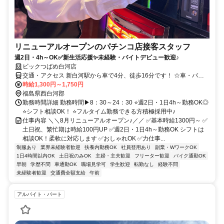
リニューアルオープンのパチンコ店接客スタッフ
週2日・4h～OK✅新生活応援✨未経験・バイトデビュー歓迎♪
ビックつばめ白河店
交通・アクセス 新白河駅から車で4分、徒歩16分です！ ☆車・バイ
ク通勤OK◎
時給1,300円～1,750円
福島県西白河郡
勤務時間詳細 勤務時間▶8：30～24：30 ⭐週2日・1日4h～勤務OK◎
⭐シフト相談OK！ ⭐フルタイム勤務できる方積極採用中♪
仕事内容 ＼＼8月リニューアルオープン♪／／ ✅基本時給1300円～ ✅
土日祝、繁忙期は時給100円UP ✅週2日・1日4h～勤務OK シフトは
相談OK！柔軟に対応します ✅おしゃれOK ✅力仕事...
制服あり
業界未経験者歓迎
扶養内勤務OK
社員登用あり
副業・WワークOK
1日4時間以内OK
土日祝のみOK
主婦・主夫歓迎
フリーター歓迎
バイク通勤OK
早朝
学歴不問
車通勤OK
職場見学可
学生歓迎
転勤なし
経験不問
未経験者歓迎
交通費全額支給
午前
アルバイト・パート