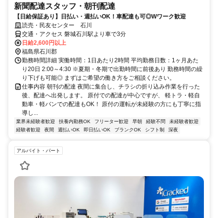
新聞配達スタッフ・朝刊配達
【日給保証あり】日払い・週払いOK！車配達も可◎Wワーク歓迎
読売・民友センター 石川
交通・アクセス 磐城石川駅より車で3分
日給2,600円以上
福島県石川郡
勤務時間詳細 実働時間：1日あたり2時間 平均勤務日数：1ヶ月あた
り20日 2:00～4:30 ※夏期・冬期で出勤時間に前後あり 勤務時間の繰
り下げも可能◎ まずはご希望の働き方をご相談ください。
仕事内容 朝刊の配達 夜間に集合し、チラシの折り込み作業を行った
後、配達へ出発します。 原付での配達が中心ですが、 軽トラ・軽自
動車・軽バンでの配達もOK！ 原付の運転が未経験の方にも丁寧に指
導し...
業界未経験者歓迎
扶養内勤務OK
フリーター歓迎
早朝
経験不問
未経験者歓迎
経験者歓迎
夜間
週払いOK
即日払いOK
ブランクOK
シフト制
深夜
アルバイト・パート