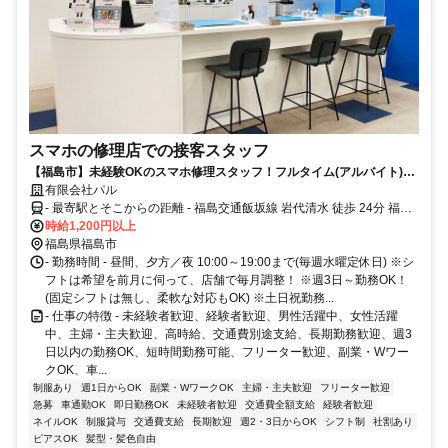
スマホの修理店での接客スタッフ
【福島市】未経験OKのスマホ修理スタッフ！フルタイム(アルバイト)募
集！時給1,200円～！／交通費全額支給／未経験歓迎／シフト柔軟対応
有限会社パル
- 最寄駅とそこからの距離 - 福島交通飯坂線 岩代清水 徒歩 24分 福島
交通「三本松」バス停より徒歩約1分
時給1,200円以上
福島県福島市
- 勤務時間 - 昼間、夕方／夜 10:00～19:00まで(毎週水曜定休日) ※シ
フトは希望を前月に伺って、店舗で毎月調整！ ※週3日～勤務OK！
(固定シフトは無し、柔軟な対応もOK) ※土日祝勤務...
- 仕事の特徴 - 未経験者歓迎、経験者歓迎、男性活躍中、女性活躍
中、主婦・主夫歓迎、高時給、交通費別途支給、長期勤務歓迎、週3
日以内の勤務OK、短時間勤務可能、フリーター歓迎、副業・Wワー
クOK、車...
制服あり
週1日からOK
副業・WワークOK
主婦・主夫歓迎
フリーター歓迎
急募
車通勤OK
即日勤務OK
未経験者歓迎
交通費全額支給
経験者歓迎
ネイルOK
制服貸与
交通費支給
長期歓迎
週2・3日からOK
シフト制
社割あり
ピアスOK
髪型・髪色自由