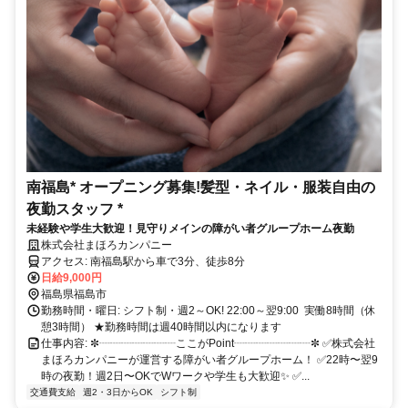
南福島* オープニング募集!髪型・ネイル・服装自由の
夜勤スタッフ *
未経験や学生大歓迎！見守りメインの障がい者グループホーム夜勤
株式会社まほろカンパニー
アクセス: 南福島駅から車で3分、徒歩8分
日給9,000円
福島県福島市
勤務時間・曜日: シフト制・週2～OK! 22:00～翌9:00 実働8時間（休
憩3時間） ★勤務時間は週40時間以内になります
仕事内容: ✼┈┈┈┈┈┈┈ここがPoint┈┈┈┈┈┈┈✼ ✅株式会社
まほろカンパニーが運営する障がい者グループホーム！ ✅️22時〜翌9
時の夜勤！週2日〜OKでWワークや学生も大歓迎✨ ✅️...
交通費支給
週2・3日からOK
シフト制