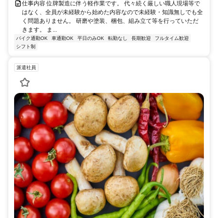
仕事内容 位牌製造に伴う軽作業です。 代々続く厳しい職人現場等で
はなく、全員が未経験から始めた内容なので未経験・知識無しでも全
く問題ありません。 研磨や塗装、梱包、組み立て等を行っていただ
きます。 ま...
バイク通勤OK
車通勤OK
平日のみOK
転勤なし
長期歓迎
フルタイム歓迎
シフト制
派遣社員