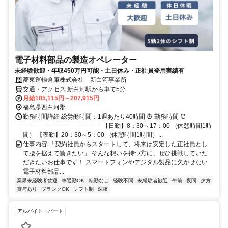
電子材料部品の製造オペレーター
未経験歓迎・年収450万円可能・土日休み・正社員登用実績有
菱東運輸倉庫株式会社 新白河事業所
交通・アクセス 新白河駅から車で5分
月給185,115円～207,915円
福島県西白河郡
勤務時間詳細 総労働時間：1週あたり40時間 ⏰ 勤務時間 ⏰
───────────────── 【日勤】8：30～17：00 （休憩時間1時
間） 【夜勤】20：30～5：00 （休憩時間1時間）...
仕事内容 「契約社員からスタートして、将来は安定した正社員とし
て腰を据えて働きたい」 そんな想いを持つ方に、ぜひ挑戦していた
だきたいお仕事です！ スマートフォンやデジタル製品に欠かせない
電子材料部品...
業界未経験者歓迎
車通勤OK
転勤なし
経験不問
未経験者歓迎
午前
夜間
夕方
賞与あり
ブランクOK
シフト制
深夜
アルバイト・パート