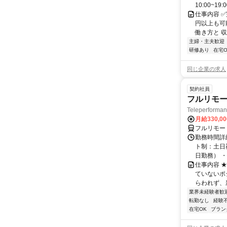
10:00~19:
仕事内容 
円以上も可
働き方と 収
主婦・主夫歓迎
研修あり
在宅O
同じ企業の求人
契約社員
フルリモー
Teleperform
月給330,0
フルリモー
勤務時間詳
ト制：土日
日勤務） ・
仕事内容 
ていないポ
らわれず、新
業界未経験者歓
転勤なし
経験
在宅OK
ブラン