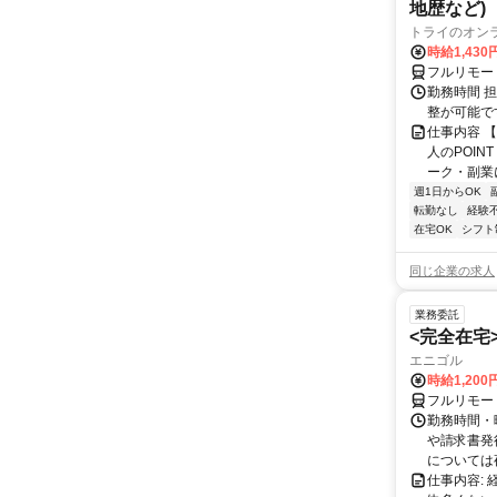
地歴など)
トライのオン
時給1,430
フルリモー
勤務時間 
整が可能で
仕事内容 
人のPOIN
ーク・副業に
週1日からOK
転勤なし
経験
在宅OK
シフト
同じ企業の求人
業務委託
<完全在宅
エニゴル
時給1,200
フルリモー
勤務時間・曜
や請求書発
については夜
仕事内容: