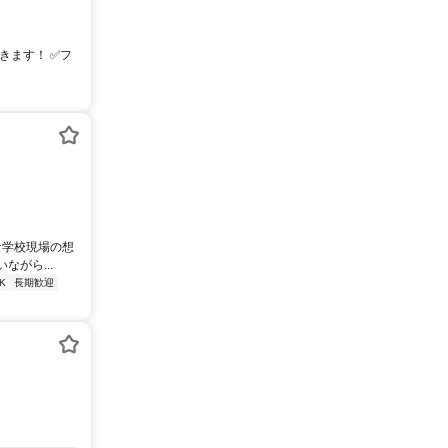
できます！ ✅フ
な学校現場の想
がら...
K
長期歓迎