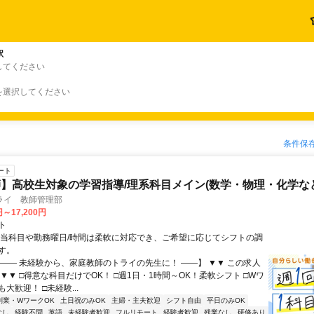
駅
してください
を選択してください
条件保
ート
】高校生対象の学習指導/理系科目メイン(数学・物理・化学など
ライ 教師管理部
円～17,200円
ト
担当科目や勤務曜日/時間は柔軟に対応でき、ご希望に応じてシフトの調
す。
【―― 未経験から、家庭教師のトライの先生に！ ――】 ▼▼ この求人
！ ▼▼ □得意な科目だけでOK！ □週1日・1時間～OK！柔軟シフト □Wワ
大歓迎！ □未経験...
副業・WワークOK
土日祝のみOK
主婦・主夫歓迎
シフト自由
平日のみOK
なし
経験不問
英語
未経験者歓迎
フルリモート
経験者歓迎
残業なし
研修あり