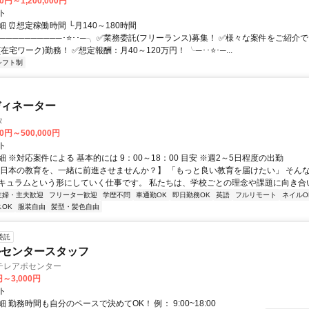
0円～1,200,000円
ト
 ⏰想定稼働時間 └月140～180時間
──────────･⭐･･─╮ ✅業務委託(フリーランス)募集！ ✅様々な案件をご紹介
在宅ワーク)勤務！ ✅想定報酬：月40～120万円！ ╰─･･⭐･─...
シフト制
ディネーター
タ
00円～500,000円
ト
 ※対応案件による 基本的には 9：00～18：00 目安 ※週2～5日程度の出勤
【日本の教育を、一緒に前進させませんか？】 「もっと良い教育を届けたい」 そん
キュラムという形にしていく仕事です。 私たちは、学校ごとの理念や課題に向き合いな
主婦・主夫歓迎
フリーター歓迎
学歴不問
車通勤OK
即日勤務OK
英語
フルリモート
ネイルO
OK
服装自由
髪型・髪色自由
委託
ルセンタースタッフ
テレアポセンター
円～3,000円
ト
 勤務時間も自分のペースで決めてOK！ 例： 9:00~18:00