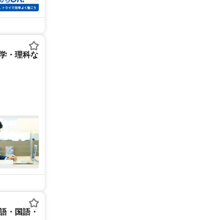
数学・理科な
英語・国語・