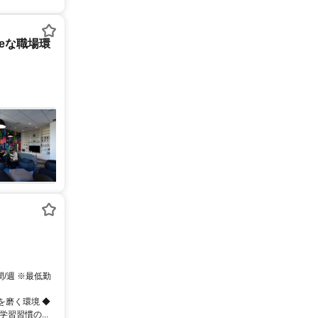
tureな職場環
間/週 ※最低勤
を磨く環境 ◆
習習慣の...