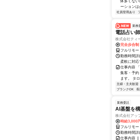
体多くない
ーションは
社員登用あり
業務
電話占い師
株式会社ティ
完全歩合制
フルリモー
勤務時間詳細
柔軟に対応
仕事内容 
集客・予約
ます。 タロ
主婦・主夫歓迎
ブランクOK
長
業務委託
AI基盤を
株式会社アッ
時給3,000
フルリモー
勤務時間詳
仕事内容 