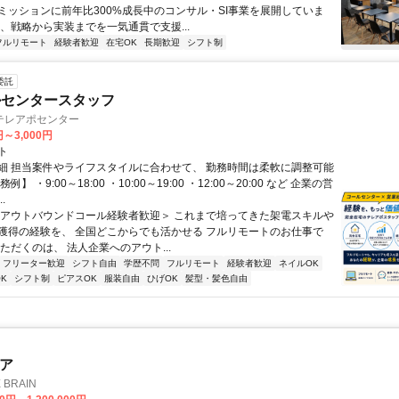
ミッションに前年比300%成長中のコンサル・SI事業を展開していま
は、戦略から実装までを一気通貫で支援...
フルリモート
経験者歓迎
在宅OK
長期歓迎
シフト制
委託
ルセンタースタッフ
テレアポセンター
円～3,000円
ト
細 担当案件やライフスタイルに合わせて、 勤務時間は柔軟に調整可能
例】 ・9:00～18:00 ・10:00～19:00 ・12:00～20:00 など 企業の営
.
＜アウトバウンドコール経験者歓迎＞ これまで培ってきた架電スキルや
獲得の経験を、 全国どこからでも活かせる フルリモートのお仕事で
ただくのは、 法人企業へのアウト...
フリーター歓迎
シフト自由
学歴不問
フルリモート
経験者歓迎
ネイルOK
K
シフト制
ピアスOK
服装自由
ひげOK
髪型・髪色自由
ニア
BRAIN