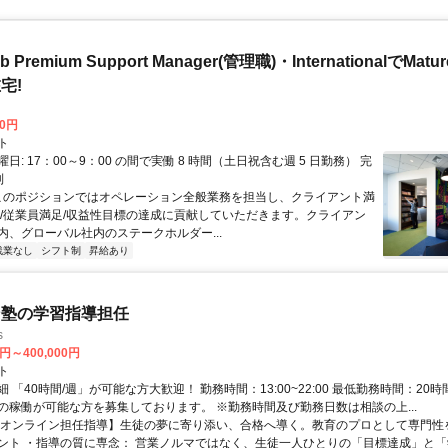
b Premium Support Manager(管理職)・InternationalでMa
宅!
00円
ト
日: 17：00～9：00 の間で実働 8 時間（土日祝含む週 5 日勤務） 完
制
 このポジションではオペレーション全般業務を担当し、クライアント満
足/従業員満足/収益性目標の達成に貢献していただきます。クライアン
内、グローバル社内のステークホルダー...
残業なし
シフト制
昇給あり
ン塾の学習指導担任
s
0円～400,000円
ト
 「40時間/週」が可能な方大歓迎！ 勤務時間：13:00~22:00 最低勤務時間：20時
の稼働が可能な方を募集しております。 ※勤務時間及び勤務日数は相談の上...
【オンライン担任指導】生徒の夢に寄り添い、合格へ導く。教育のプロとして専門性
ント ・指導の質に専念： 営業ノルマではなく、生徒一人ひとりの「目標達成」と「学