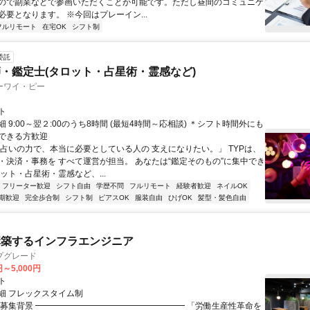
ので副業などで参画いただくことが可能です。ただし昼間のコミュニケ
必要となります。 ※今回はプレーイン...
フルリモート
在宅OK
シフト制
委託
・鑑定士(タロット・占星術・霊感など)
ーワイ・ピー
ト
 9:00～翌２:00のうち8時間 (最短4時間～応相談) ＊シフト時間外にも
できる方歓迎
「占いの力で、本当に必要としている人の 支えになりたい。」 TYPは、
・決済・事務を すべて運営が担当。 あなたは“鑑定そのもの”に集中でき
ット・占星術・霊感など、...
フリーター歓迎
シフト自由
学歴不問
フルリモート
経験者歓迎
ネイルOK
期歓迎
完全歩合制
シフト制
ピアスOK
服装自由
ひげOK
髪型・髪色自由
構築するインフラエンジニア
プグレード
円～5,000円
ト
細 フレックスタイム制
▏募集背景 ━━━━━━━━━━━━━━━━━━ 「労働生産性革命を