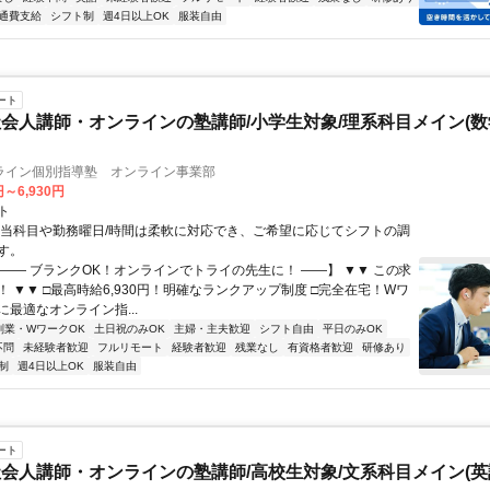
通費支給
シフト制
週4日以上OK
服装自由
ート
会人講師・オンラインの塾講師/小学生対象/理系科目メイン(
ライン個別指導塾 オンライン事業部
円～6,930円
ト
担当科目や勤務曜日/時間は柔軟に対応でき、ご希望に応じてシフトの調
す。
【―― ブランクOK！オンラインでトライの先生に！ ――】 ▼▼ この求
T！ ▼▼ □最高時給6,930円！明確なランクアップ制度 □完全在宅！Wワ
最適なオンライン指...
副業・WワークOK
土日祝のみOK
主婦・主夫歓迎
シフト自由
平日のみOK
不問
未経験者歓迎
フルリモート
経験者歓迎
残業なし
有資格者歓迎
研修あり
制
週4日以上OK
服装自由
ート
会人講師・オンラインの塾講師/高校生対象/文系科目メイン(