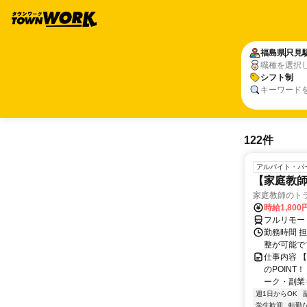
福島県
只見
職種を選択
シフト制
キーワード
122件
アルバイト・パ
【家庭教師
家庭教師のト
時給1,800
フルリモー
勤務時間 
整が可能で
仕事内容 
のPOINT
ーク・副業も
週1日からOK
学生歓迎
転勤