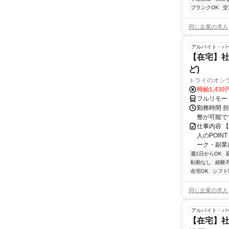
ブランクOK
交
同じ企業の求人
アルバイト・パ
【在宅】社
ど)
トライのオン
時給1,430
フルリモー
勤務時間 
整が可能で
仕事内容 
人のPOIN
ーク・副業に
週1日からOK
転勤なし
経験
在宅OK
シフト
同じ企業の求人
アルバイト・パ
【在宅】社