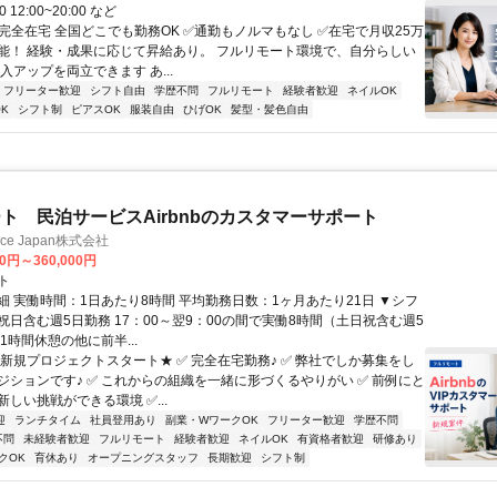
00 12:00~20:00 など
✅完全在宅 全国どこでも勤務OK ✅通勤もノルマもなし ✅在宅で月収25万
能！ 経験・成果に応じて昇給あり。 フルリモート環境で、自分らしい
入アップを両立できます あ...
フリーター歓迎
シフト自由
学歴不問
フルリモート
経験者歓迎
ネイルOK
K
シフト制
ピアスOK
服装自由
ひげOK
髪型・髪色自由
ト 民泊サービスAirbnbのカスタマーサポート
ance Japan株式会社
00円～360,000円
ト
細 実働時間：1日あたり8時間 平均勤務日数：1ヶ月あたり21日 ▼シフ
祝日含む週5日勤務 17：00～翌9：00の間で実働8時間（土日祝含む週5
1時間休憩の他に前半...
★新規プロジェクトスタート★ ✅ 完全在宅勤務♪ ✅ 弊社でしか募集をし
ジションです♪ ✅ これからの組織を一緒に形づくるやりがい ✅ 前例にと
しい挑戦ができる環境 ✅...
迎
ランチタイム
社員登用あり
副業・WワークOK
フリーター歓迎
学歴不問
不問
未経験者歓迎
フルリモート
経験者歓迎
ネイルOK
有資格者歓迎
研修あり
クOK
育休あり
オープニングスタッフ
長期歓迎
シフト制