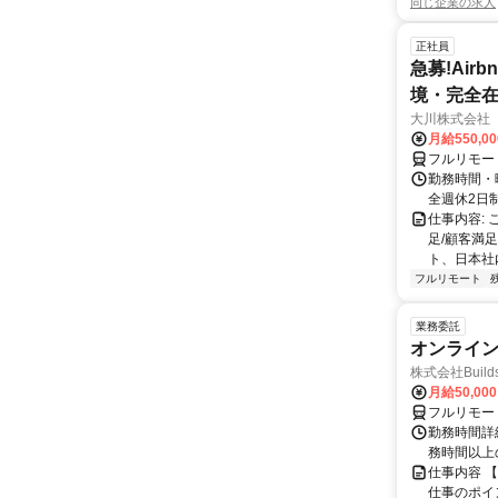
同じ企業の求人
正社員
急募!Airbn
境・完全在
大川株式会社
月給550,0
フルリモー
勤務時間・曜
全週休2日
仕事内容:
足/顧客満
ト、日本社
フルリモート
業務委託
オンライ
株式会社Build
月給50,00
フルリモー
勤務時間詳細
務時間以上
仕事内容 
仕事のポイ