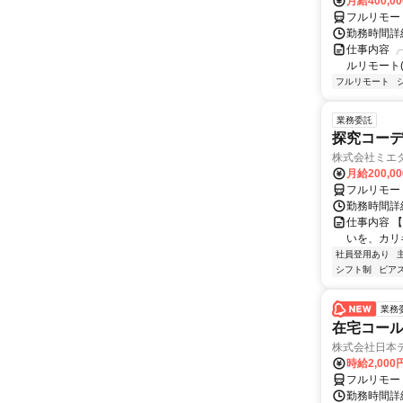
月給400,00
フルリモー
勤務時間詳細
仕事内容 ╭
ルリモート(
フルリモート
業務委託
探究コー
株式会社ミエ
月給200,0
フルリモー
勤務時間詳細
仕事内容 
いを、カリ
社員登用あり
シフト制
ピアス
業務
在宅コー
株式会社日本
時給2,000
フルリモー
勤務時間詳細