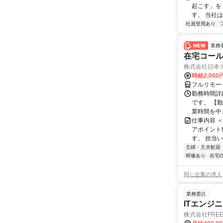
起こす」を
す。 当社
社員登用あり
業務
在宅コー
株式会社日本
時給2,000
フルリモー
勤務時間詳
です。 【勤務
業時間を中..
仕事内容 
アポイント
す。 担当い
主婦・主夫歓迎
研修あり
在宅O
同じ企業の求人
業務委託
ITエンジ
株式会社FREE 