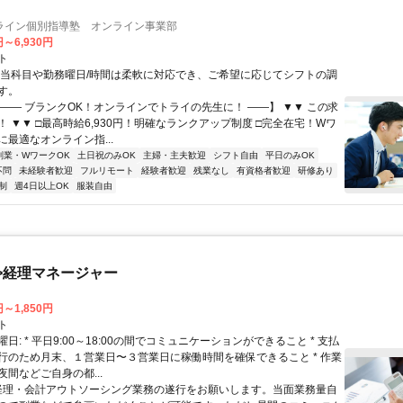
ライン個別指導塾 オンライン事業部
円～6,930円
ト
担当科目や勤務曜日/時間は柔軟に対応でき、ご希望に応じてシフトの調
す。
【―― ブランクOK！オンラインでトライの先生に！ ――】 ▼▼ この求
T！ ▼▼ □最高時給6,930円！明確なランクアップ制度 □完全在宅！Wワ
最適なオンライン指...
副業・WワークOK
土日祝のみOK
主婦・主夫歓迎
シフト自由
平日のみOK
不問
未経験者歓迎
フルリモート
経験者歓迎
残業なし
有資格者歓迎
研修あり
制
週4日以上OK
服装自由
>経理マネージャー
円～1,850円
ト
日: * 平日9:00～18:00の間でコミュニケーションができること * 支払
行のため月末、１営業日〜３営業日に稼働時間を確保できること * 作業
間などご自身の都...
 経理・会計アウトソーシング業務の遂行をお願いします。当面業務量自