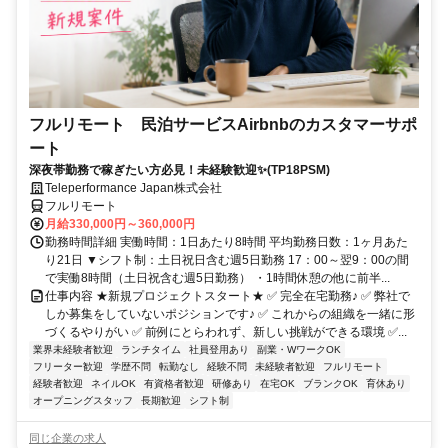
フルリモート 民泊サービスAirbnbのカスタマーサポ
ート
深夜帯勤務で稼ぎたい方必見！未経験歓迎✨(TP18PSM)
Teleperformance Japan株式会社
フルリモート
月給330,000円～360,000円
勤務時間詳細 実働時間：1日あたり8時間 平均勤務日数：1ヶ月あた
り21日 ▼シフト制：土日祝日含む週5日勤務 17：00～翌9：00の間
で実働8時間（土日祝含む週5日勤務） ・1時間休憩の他に前半...
仕事内容 ★新規プロジェクトスタート★ ✅ 完全在宅勤務♪ ✅ 弊社で
しか募集をしていないポジションです♪ ✅ これからの組織を一緒に形
づくるやりがい ✅ 前例にとらわれず、新しい挑戦ができる環境 ✅...
業界未経験者歓迎
ランチタイム
社員登用あり
副業・WワークOK
フリーター歓迎
学歴不問
転勤なし
経験不問
未経験者歓迎
フルリモート
経験者歓迎
ネイルOK
有資格者歓迎
研修あり
在宅OK
ブランクOK
育休あり
オープニングスタッフ
長期歓迎
シフト制
同じ企業の求人