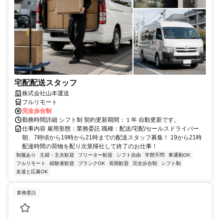
宅配配送スタッフ
株式会社山本運送
フルリモート
完全歩合制
勤務時間詳細 シフト制 契約更新期間：１年 自動更新です。
仕事内容 雇用形態：業務委託 職種：配送/宅配/セールスドライバー
朝、7時頃から19時から21時までの配送スタッフ募集！ 19から21時
配達時間の荷物を配り次第帰社して終了のお仕事！
制服あり
主婦・主夫歓迎
フリーター歓迎
シフト自由
学歴不問
車通勤OK
フルリモート
経験者歓迎
ブランクOK
長期歓迎
完全歩合制
シフト制
友達と応募OK
業務委託