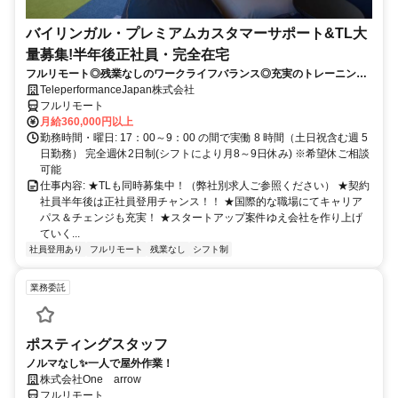
バイリンガル・プレミアムカスタマーサポート&TL大
量募集!半年後正社員・完全在宅
フルリモート◎残業なしのワークライフバランス◎充実のトレーニング
◎語学を活かして将来キャリア有望
TeleperformanceJapan株式会社
フルリモート
月給360,000円以上
勤務時間・曜日: 17：00～9：00 の間で実働 8 時間（土日祝含む週 5
日勤務） 完全週休2日制(シフトにより月8～9日休み) ※希望休ご相談
可能
仕事内容: ★TLも同時募集中！（弊社別求人ご参照ください） ★契約
社員半年後は正社員登用チャンス！！ ★国際的な職場にてキャリア
パス＆チェンジも充実！ ★スタートアップ案件ゆえ会社を作り上げ
ていく...
社員登用あり
フルリモート
残業なし
シフト制
業務委託
ポスティングスタッフ
ノルマなし✨一人で屋外作業！
株式会社One arrow
フルリモート