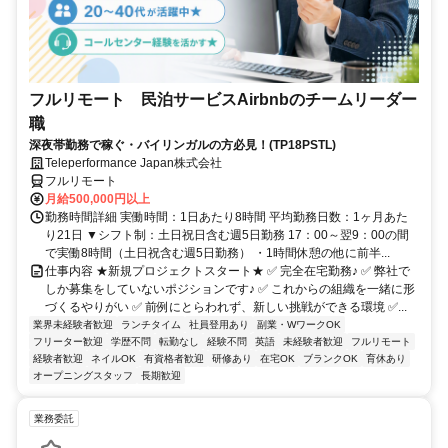
フルリモート 民泊サービスAirbnbのチームリーダー
職
深夜帯勤務で稼ぐ・バイリンガルの方必見！(TP18PSTL)
Teleperformance Japan株式会社
フルリモート
月給500,000円以上
勤務時間詳細 実働時間：1日あたり8時間 平均勤務日数：1ヶ月あた
り21日 ▼シフト制：土日祝日含む週5日勤務 17：00～翌9：00の間
で実働8時間（土日祝含む週5日勤務） ・1時間休憩の他に前半...
仕事内容 ★新規プロジェクトスタート★ ✅ 完全在宅勤務♪ ✅ 弊社で
しか募集をしていないポジションです♪ ✅ これからの組織を一緒に形
づくるやりがい ✅ 前例にとらわれず、新しい挑戦ができる環境 ✅...
業界未経験者歓迎
ランチタイム
社員登用あり
副業・WワークOK
フリーター歓迎
学歴不問
転勤なし
経験不問
英語
未経験者歓迎
フルリモート
経験者歓迎
ネイルOK
有資格者歓迎
研修あり
在宅OK
ブランクOK
育休あり
オープニングスタッフ
長期歓迎
業務委託