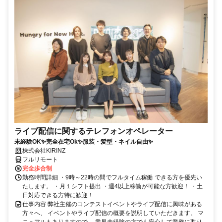
ライブ配信に関するテレフォンオペレーター
未経験OK✨完全在宅Ok✨服装・髪型・ネイル自由✨
株式会社KIRINZ
フルリモート
完全歩合制
勤務時間詳細 ・9時～22時の間でフルタイム稼働 できる方を優先い
たします。 ・月１シフト提出 ・週4以上稼働が可能な方歓迎！ ・土
日対応できる方特に歓迎！
仕事内容 弊社主催のコンテストイベントやライブ配信に興味がある
方々へ、 イベントやライブ配信の概要を説明していただきます。 マ
ニュアルもありますので、 業界未経験の方でも安心して業務に取り