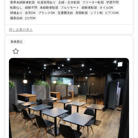
業界未経験者歓迎
社員登用あり
主婦・主夫歓迎
フリーター歓迎
学歴不問
転勤なし
経験不問
未経験者歓迎
フルリモート
経験者歓迎
ネイルOK
研修あり
在宅OK
ブランクOK
交通費支給
長期歓迎
シフト制
ピアスOK
服装自由
ひげOK
同じ企業の求人
業務委託