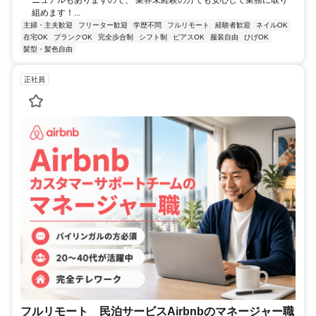
組めます！...
主婦・主夫歓迎
フリーター歓迎
学歴不問
フルリモート
経験者歓迎
ネイルOK
在宅OK
ブランクOK
完全歩合制
シフト制
ピアスOK
服装自由
ひげOK
髪型・髪色自由
正社員
フルリモート 民泊サービスAirbnbのマネージャー職