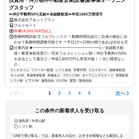
投資用・仲介物件不動産営業|反響|新事業オープニン
グスタッフ
⏩仲介手数料50%支給⏩未経験歓迎⏩年収1800万実現可
株式会社アセットプラン
フルリモート
年俸18,000,000円以上
勤務時間詳細 ⏰フルフレックス ＊勤務時間自由◎ご自身の都合に合
わせて勤務時間調整可能です ＊平日13〜22時の間であれば出社も可
仕事内容 ■━━━━━━━━━━━━━━━━━━□ ✅未経験大歓
迎！教育体制充実◎ ✅完全フルコミッション制 ✅仲介手数料の50%
を歩合として還元◎ ✅年収1,800万円も実現可能！ ✅古い慣習なし
の...
ランチタイム
フリーター歓迎
シフト自由
学歴不問
フルリモート
経験者歓迎
ネイルOK
有資格者歓迎
研修あり
ブランクOK
オープニングスタッフ
長期歓迎
シフト制
ピアスOK
服装自由
ひげOK
髪型・髪色自由
前へ
次へ
1
2
3
4
5
この条件の新着求人を受け取る
福島県 / 矢祭山駅
シフト制
「LINEで受け取る」では、新着求人のほか、おすすめ情報なども配信しま