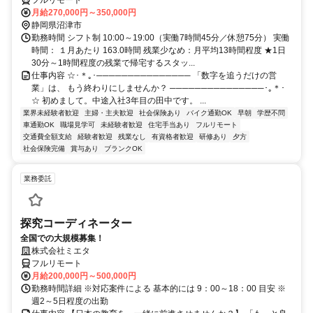
フルリモート
月給270,000円～350,000円
静岡県沼津市
勤務時間 シフト制 10:00～19:00（実働7時間45分／休憩75分） 実働
時間： １月あたり 163.0時間 残業少なめ：月平均13時間程度 ★1日
30分～1時間程度の残業で帰宅するスタッ...
仕事内容 ☆･＊｡･─────────────── 「数字を追うだけの営
業」は、 もう終わりにしませんか？ ───────────────･｡＊･
☆ 初めまして。中途入社3年目の田中です。 ...
業界未経験者歓迎
主婦・主夫歓迎
社会保険あり
バイク通勤OK
早朝
学歴不問
車通勤OK
職場見学可
未経験者歓迎
住宅手当あり
フルリモート
交通費全額支給
経験者歓迎
残業なし
有資格者歓迎
研修あり
夕方
社会保険完備
賞与あり
ブランクOK
業務委託
探究コーディネーター
全国での大規模募集！
株式会社ミエタ
フルリモート
月給200,000円～500,000円
勤務時間詳細 ※対応案件による 基本的には 9：00～18：00 目安 ※
週2～5日程度の出勤