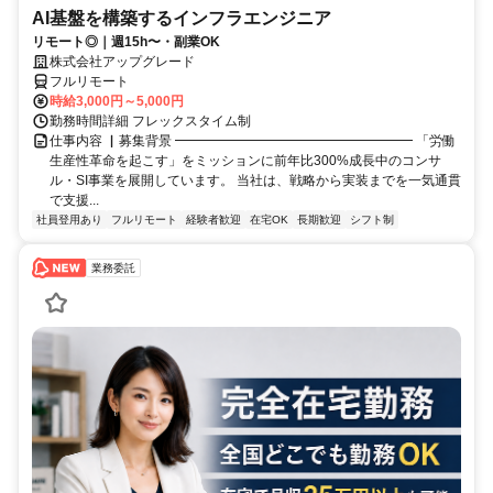
AI基盤を構築するインフラエンジニア
リモート◎｜週15h〜・副業OK
株式会社アップグレード
フルリモート
時給3,000円～5,000円
勤務時間詳細 フレックスタイム制
仕事内容 ▏募集背景 ━━━━━━━━━━━━━━━━━━ 「労働
生産性革命を起こす」をミッションに前年比300%成長中のコンサ
ル・SI事業を展開しています。 当社は、戦略から実装までを一気通貫
で支援...
社員登用あり
フルリモート
経験者歓迎
在宅OK
長期歓迎
シフト制
業務委託