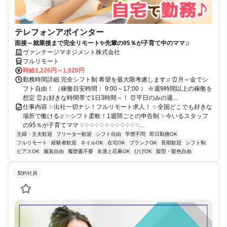
テレフォンアポインター
面接～就業後まで完全リモート✨先輩の95％が子育て中のママ♫
ヴァンテージマネジメント株式会社
フルリモート
時給1,226円～1,920円
勤務時間詳細 完全シフト制 希望を最大限考慮します♫ ⏰月～金でシ
フト自由！ （稼働目安時間： 9:00～17:00 ） ※週9時間以上の稼働を
想定 ⏰お好きな時間帯で1日3時間～！ ⏰平日のみの週...
仕事内容 ✨出社一切ナシ！フルリモート求人！ ✨全国どこでも好きな
場所で働ける♫ ✨シフト柔軟！1週間ごとの申告制 ✨今いるスタッフ
の95％が子育てママ ༶ ༶ ༶ ༶ ༶ ༶ ༶ ༶ ༶ ༶ ༶ ༶...
主婦・主夫歓迎
フリーター歓迎
シフト自由
学歴不問
即日勤務OK
フルリモート
経験者歓迎
ネイルOK
在宅OK
ブランクOK
長期歓迎
シフト制
ピアスOK
服装自由
履歴書不要
友達と応募OK
ひげOK
髪型・髪色自由
契約社員