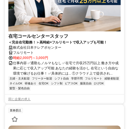
在宅コールセンタースタッフ
＜完全在宅勤務！＞高時給×フルリモートで収入アップも可能！
株式会社日本テレアポセンター
フルリモート
時給2,000円～3,000円
仕事内容 ✅通勤もノルマもなし ✅在宅で月収25万円以上 働き方や成
果に応じて収入アップ可能 あなたの経験を活かし 在宅という自由な
環境で稼げるお仕事！ ✅具体的には... ①クラウド上で提供され...
主婦・主夫歓迎
フリーター歓迎
シフト自由
学歴不問
フルリモート
経験者歓迎
ネイルOK
研修あり
在宅OK
シフト制
ピアスOK
服装自由
ひげOK
髪型・髪色自由
同じ企業の求人
業務委託