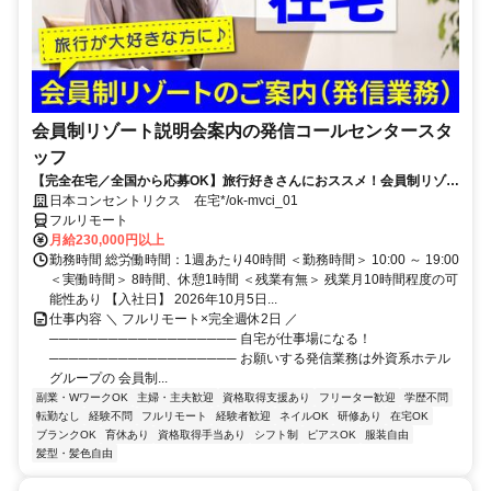
会員制リゾート説明会案内の発信コールセンタースタ
ッフ
【完全在宅／全国から応募OK】旅行好きさんにおススメ！会員制リゾー
トのご案内×テレワーク・リモートワーク◎月収34万円以上も可能！
日本コンセントリクス 在宅*/ok-mvci_01
フルリモート
月給230,000円以上
勤務時間 総労働時間：1週あたり40時間 ＜勤務時間＞ 10:00 ～ 19:00
＜実働時間＞ 8時間、休憩1時間 ＜残業有無＞ 残業月10時間程度の可
能性あり 【入社日】 2026年10月5日...
仕事内容 ＼ フルリモート×完全週休2日 ／
─────────────────── 自宅が仕事場になる！
─────────────────── お願いする発信業務は外資系ホテル
グループの 会員制...
副業・WワークOK
主婦・主夫歓迎
資格取得支援あり
フリーター歓迎
学歴不問
転勤なし
経験不問
フルリモート
経験者歓迎
ネイルOK
研修あり
在宅OK
ブランクOK
育休あり
資格取得手当あり
シフト制
ピアスOK
服装自由
髪型・髪色自由