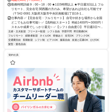
勤務時間詳細 9：00～18：00 ★1日5時間以上 ★平日週3日以上 フル
リモート、完全在宅 関西圏の方のみ、希望があれば出社も可能です
（〒542-0081 大阪府大阪市中央区南船場1丁目16-1...
仕事内容 ✅【完全在宅・フルリモート】 自宅や好きな場所から全国
どこでもお仕事可能✨ ✅【高時給スタート】 時給1400円〜3000円！
スキルや成果でしっかり還元✨ ✅【シフト自由度◎】 平日週3日〜...
主婦・主夫歓迎
フリーター歓迎
シフト自由
学歴不問
即日勤務OK
フルリモート
経験者歓迎
ネイルOK
研修あり
在宅OK
ブランクOK
交通費支給
長期歓迎
シフト制
ピアスOK
服装自由
友達と応募OK
ひげOK
髪型・髪色自由
契約社員