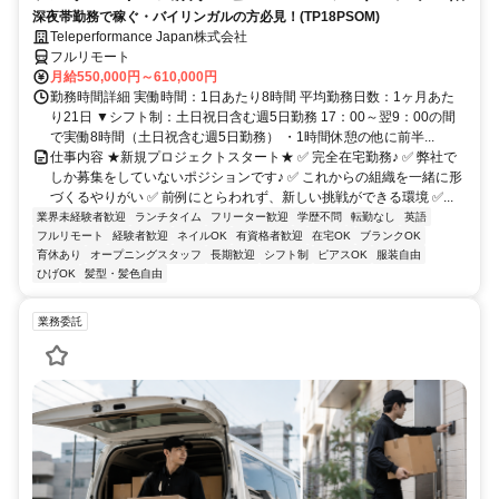
深夜帯勤務で稼ぐ・バイリンガルの方必見！(TP18PSOM)
Teleperformance Japan株式会社
フルリモート
月給550,000円～610,000円
勤務時間詳細 実働時間：1日あたり8時間 平均勤務日数：1ヶ月あた
り21日 ▼シフト制：土日祝日含む週5日勤務 17：00～翌9：00の間
で実働8時間（土日祝含む週5日勤務） ・1時間休憩の他に前半...
仕事内容 ★新規プロジェクトスタート★ ✅ 完全在宅勤務♪ ✅ 弊社で
しか募集をしていないポジションです♪ ✅ これからの組織を一緒に形
づくるやりがい ✅ 前例にとらわれず、新しい挑戦ができる環境 ✅...
業界未経験者歓迎
ランチタイム
フリーター歓迎
学歴不問
転勤なし
英語
フルリモート
経験者歓迎
ネイルOK
有資格者歓迎
在宅OK
ブランクOK
育休あり
オープニングスタッフ
長期歓迎
シフト制
ピアスOK
服装自由
ひげOK
髪型・髪色自由
業務委託