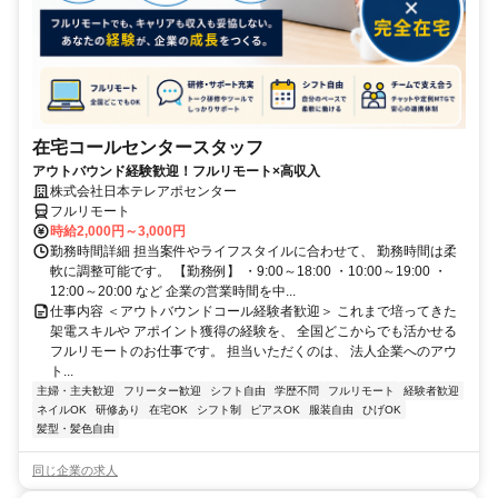
在宅コールセンタースタッフ
アウトバウンド経験歓迎！フルリモート×高収入
株式会社日本テレアポセンター
フルリモート
時給2,000円～3,000円
勤務時間詳細 担当案件やライフスタイルに合わせて、 勤務時間は柔
軟に調整可能です。 【勤務例】 ・9:00～18:00 ・10:00～19:00 ・
12:00～20:00 など 企業の営業時間を中...
仕事内容 ＜アウトバウンドコール経験者歓迎＞ これまで培ってきた
架電スキルや アポイント獲得の経験を、 全国どこからでも活かせる
フルリモートのお仕事です。 担当いただくのは、 法人企業へのアウ
ト...
主婦・主夫歓迎
フリーター歓迎
シフト自由
学歴不問
フルリモート
経験者歓迎
ネイルOK
研修あり
在宅OK
シフト制
ピアスOK
服装自由
ひげOK
髪型・髪色自由
同じ企業の求人