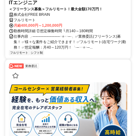
ITエンジニア
＜フリーランス募集＞フルリモート！最大金額170万円！
株式会社FREE BRAIN
フルリモート
月給400,000円～1,200,000円
勤務時間詳細 ⏰想定稼働時間 └月140～180時間
仕事内容 ╭──────────･⭐･･─╮ ✅業務委託(フリーランス)募
集！ ✅様々な案件をご紹介できます！ ✅フルリモート(在宅ワーク)勤
務！ ✅想定報酬：月40～120万円！ ╰─･･⭐･─...
フルリモート
シフト制
業務委託