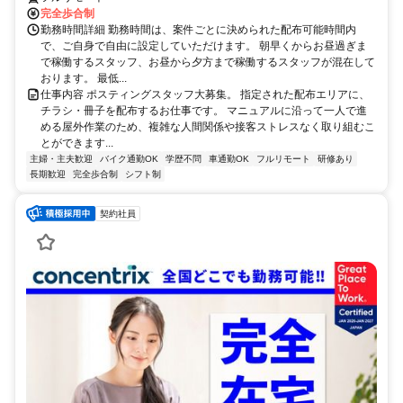
完全歩合制
勤務時間詳細 勤務時間は、案件ごとに決められた配布可能時間内
で、ご自身で自由に設定していただけます。 朝早くからお昼過ぎま
で稼働するスタッフ、お昼から夕方まで稼働するスタッフが混在して
おります。 最低...
仕事内容 ポスティングスタッフ大募集。 指定された配布エリアに、
チラシ・冊子を配布するお仕事です。 マニュアルに沿って一人で進
める屋外作業のため、複雑な人間関係や接客ストレスなく取り組むこ
とができます...
主婦・主夫歓迎
バイク通勤OK
学歴不問
車通勤OK
フルリモート
研修あり
長期歓迎
完全歩合制
シフト制
契約社員