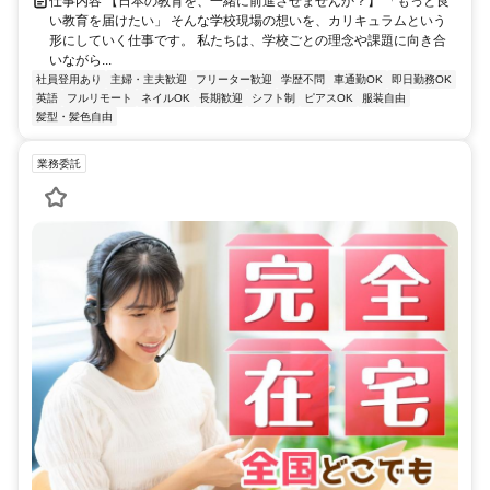
仕事内容 【日本の教育を、一緒に前進させませんか？】 「もっと良
い教育を届けたい」 そんな学校現場の想いを、カリキュラムという
形にしていく仕事です。 私たちは、学校ごとの理念や課題に向き合
いながら...
社員登用あり
主婦・主夫歓迎
フリーター歓迎
学歴不問
車通勤OK
即日勤務OK
英語
フルリモート
ネイルOK
長期歓迎
シフト制
ピアスOK
服装自由
髪型・髪色自由
業務委託