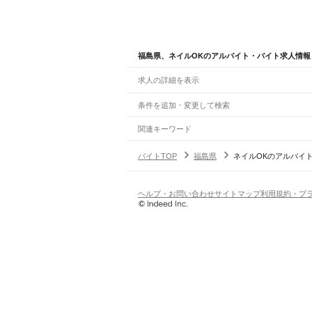
福島県、ネイルOKのアルバイト・バイト求人情報
求人の詳細を表示
条件を追加・変更して検索
市区町村を追加・変更
関連キーワード
福島県 ネイルok
福島県 ネイルOK ネイルok
福島
福島県
駅を追加・変更
バイトTOP
福島県
ネイルOKのアルバイ
福島県
すべて
福島市
会津若松市
郡山市
いわき市
白河市
須
職種を追加・変更
JR東北本線(黒磯～利府・盛岡)
双葉郡
相馬郡
白坂駅
新白河駅
白河駅
久田野駅
泉崎駅
矢吹駅
鏡
飲食・フードサービス
ヘルプ・お問い合わせ
サイトマップ
利用規約・プ
特徴を追加・変更
貝田駅
飲食・フードサービス
すべて
ホールスタッフ
キッチンスタッフ
皿洗い・洗い
人気
山形線
雇用形態を追加・変更
飲食店（店長・マネージャー）
日払いOK
高校生歓迎
学生歓迎
深夜の仕事
髪型
福島駅
笹木野駅
庭坂駅
営業・販売
勤務期間
アルバイト・パート
都道府県を変更
JR磐越西線(郡山～会津若松)
営業・販売
すべて
短期
正社員
単発・1日OK
長期
期間限定（春夏冬休み等
郡山駅
郡山富田駅
喜久田駅
安子ケ島駅
磐梯熱海
営業
テレフォンアポインター（テレアポ）
ルー
シフト
契約社員
旅行・レジャー・イベント
土日祝のみOK
派遣社員
平日のみOK
週1日からOK
週2・3
森と水とロマンの鉄道
旅行・レジャー・イベント
すべて
変形労働時間制
業務委託
会津若松駅
堂島駅
笈川駅
塩川駅
姥堂駅
会津豊川
ホテルスタッフ（フロント等）
レジャー施設・
働く時間
倉庫・物流管理
早朝・朝の仕事
昼の仕事
夕方からの仕事
夜から