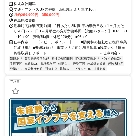
株式会社開洋
交通・アクセス JR常磐線『浪江駅』より車で10分
月給280,000円～350,000円
福島県双葉郡
勤務時間詳細 実働時間：1日あたり8時間 平均勤務日数：1ヶ月あた
り20日 〜 21日 1ヶ月単位の変形労働時間 【勤務パターン】 ■07：00
～16：00（実働7時間／休憩120分） ■08：0...
仕事内容 ――【アピールポイント】―― ■防災林の植栽など復興事業
に取り組む ■未経験歓迎！事業拡大に向け増員募集 ■残業ナシ！国家
資格取得もサポート ―――――――――――――― ＜仕事内容＞ ...
制服あり
業界未経験者歓迎
変形労働時間制
資格取得支援あり
バイク通勤OK
学歴不問
車通勤OK
職場見学可
転勤なし
経験不問
未経験者歓迎
経験者歓迎
残業なし
有資格者歓迎
研修あり
賞与あり
ブランクOK
送迎あり
正社員