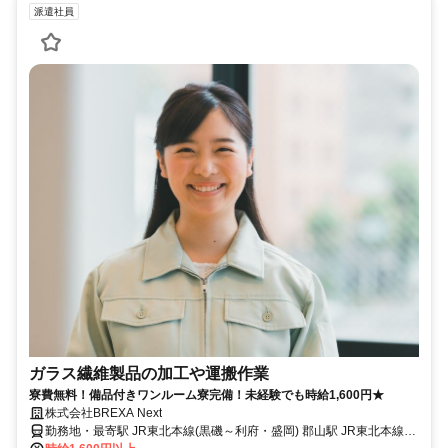
派遣社員
ガラス繊維製品の加工や運搬作業
寮費無料！備品付きワンルーム寮完備！未経験でも時給1,600円★
株式会社BREXA Next
勤務地・最寄駅 JR東北本線(黒磯～利府・盛岡) 郡山駅 JR東北本線