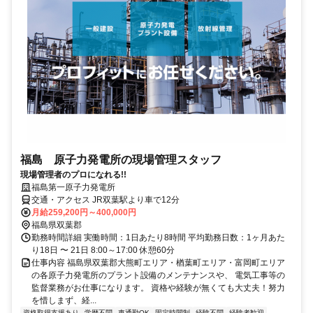
福島 原子力発電所の現場管理スタッフ
現場管理者のプロになれる!!
福島第一原子力発電所
交通・アクセス JR双葉駅より車で12分
月給259,200円～400,000円
福島県双葉郡
勤務時間詳細 実働時間：1日あたり8時間 平均勤務日数：1ヶ月あた
り18日 〜 21日 8:00～17:00 休憩60分
仕事内容 福島県双葉郡大熊町エリア・楢葉町エリア・富岡町エリア
の各原子力発電所のプラント設備のメンテナンスや、 電気工事等の
監督業務がお仕事になります。 資格や経験が無くても大丈夫！努力
を惜しまず、経...
資格取得支援あり
学歴不問
車通勤OK
固定時間制
経験不問
経験者歓迎