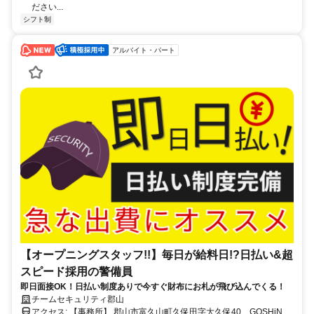
ださい...
シフト制
アルバイト・パート
【オープニングスタッフ!!】毎日が給料日!?日払い&超
スピード採用の警備員
即日面接OK！日払い制度ありで今すぐ財布にお札が飛び込んでくる！
チームセキュリティ郡山
アクセス: 【事務所】 郡山市富久山町久保田字大久保40 GOSHiNビ