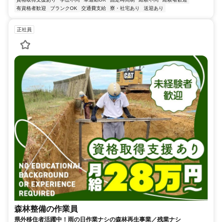
有資格者歓迎
ブランクOK
交通費支給
寮・社宅あり
送迎あり
正社員
森林整備の作業員
県外移住者活躍中！雨の日作業ナシの森林再生事業／残業ナシ