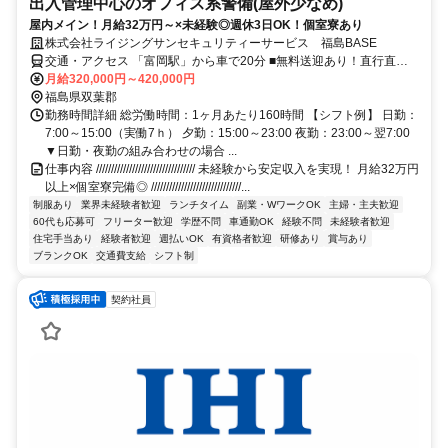
出入管理中心のオフィス系警備(屋外少なめ)
屋内メイン！月給32万円～×未経験◎週休3日OK！個室寮あり
株式会社ライジングサンセキュリティーサービス 福島BASE
交通・アクセス 「富岡駅」から車で20分 ■無料送迎あり！直行直帰
OK
月給320,000円～420,000円
福島県双葉郡
勤務時間詳細 総労働時間：1ヶ月あたり160時間 【シフト例】 日勤：
7:00～15:00（実働7ｈ） 夕勤：15:00～23:00 夜勤：23:00～翌7:00
▼日勤・夜勤の組み合わせの場合 ...
仕事内容 ///////////////////////////////// 未経験から安定収入を実現！ 月給32万円
以上×個室寮完備◎ //////////////////////////////...
制服あり
業界未経験者歓迎
ランチタイム
副業・WワークOK
主婦・主夫歓迎
60代も応募可
フリーター歓迎
学歴不問
車通勤OK
経験不問
未経験者歓迎
住宅手当あり
経験者歓迎
週払いOK
有資格者歓迎
研修あり
賞与あり
ブランクOK
交通費支給
シフト制
契約社員