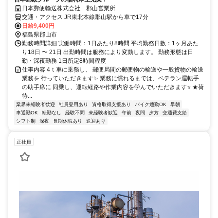
日本郵便輸送株式会社 郡山営業所
交通・アクセス JR東北本線郡山駅から車で17分
日給9,400円
福島県郡山市
勤務時間詳細 実働時間：1日あたり8時間 平均勤務日数：1ヶ月あた
り18日 〜 21日 出勤時間は服務により変動します。 勤務形態は日
勤・深夜勤務 1日所定8時間程度
仕事内容 4ｔ車に乗務し、 郵便局間の郵便物の輸送や一般貨物の輸送
業務を 行っていただきます✨ 業務に慣れるまでは、ベテラン運転手
の助手席に 同乗し、運転経路や作業内容を学んでいただきます⭐ ★荷
待...
業界未経験者歓迎
社員登用あり
資格取得支援あり
バイク通勤OK
早朝
車通勤OK
転勤なし
経験不問
未経験者歓迎
午前
夜間
夕方
交通費支給
シフト制
深夜
長期休暇あり
送迎あり
正社員