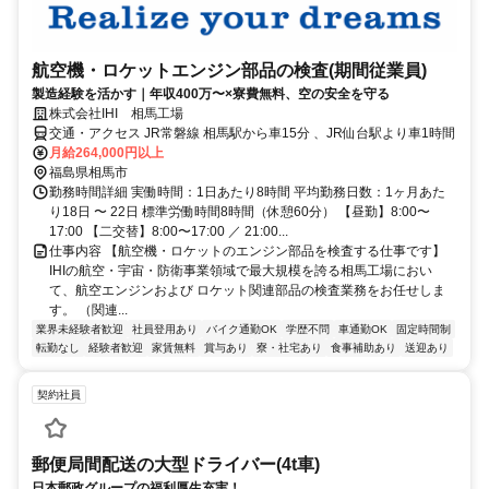
航空機・ロケットエンジン部品の検査(期間従業員)
製造経験を活かす｜年収400万〜×寮費無料、空の安全を守る
株式会社IHI 相馬工場
交通・アクセス JR常磐線 相馬駅から車15分 、JR仙台駅より車1時間
月給264,000円以上
福島県相馬市
勤務時間詳細 実働時間：1日あたり8時間 平均勤務日数：1ヶ月あた
り18日 〜 22日 標準労働時間8時間（休憩60分） 【昼勤】8:00〜
17:00 【二交替】8:00〜17:00 ／ 21:00...
仕事内容 【航空機・ロケットのエンジン部品を検査する仕事です】
IHIの航空・宇宙・防衛事業領域で最大規模を誇る相馬工場におい
て、航空エンジンおよび ロケット関連部品の検査業務をお任せしま
す。 （関連...
業界未経験者歓迎
社員登用あり
バイク通勤OK
学歴不問
車通勤OK
固定時間制
転勤なし
経験者歓迎
家賃無料
賞与あり
寮・社宅あり
食事補助あり
送迎あり
契約社員
郵便局間配送の大型ドライバー(4t車)
日本郵政グループの福利厚生充実！