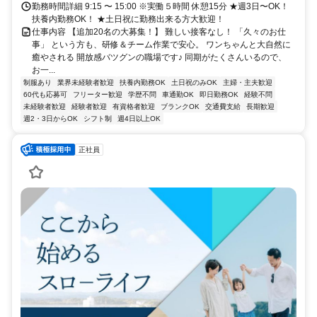
勤務時間詳細 9:15 〜 15:00 ※実働５時間 休憩15分 ★週3日〜OK！
扶養内勤務OK！ ★土日祝に勤務出来る方大歓迎！
仕事内容 【追加20名の大募集！】 難しい接客なし！ 「久々のお仕
事」 という方も、研修＆チーム作業で安心。 ワンちゃんと大自然に
癒やされる 開放感バツグンの職場です♪ 同期がたくさんいるので、
お一...
制服あり
業界未経験者歓迎
扶養内勤務OK
土日祝のみOK
主婦・主夫歓迎
60代も応募可
フリーター歓迎
学歴不問
車通勤OK
即日勤務OK
経験不問
未経験者歓迎
経験者歓迎
有資格者歓迎
ブランクOK
交通費支給
長期歓迎
週2・3日からOK
シフト制
週4日以上OK
正社員