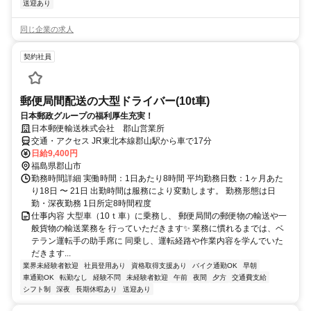
送迎あり
同じ企業の求人
契約社員
郵便局間配送の大型ドライバー(10t車)
日本郵政グループの福利厚生充実！
日本郵便輸送株式会社 郡山営業所
交通・アクセス JR東北本線郡山駅から車で17分
日給9,400円
福島県郡山市
勤務時間詳細 実働時間：1日あたり8時間 平均勤務日数：1ヶ月あた
り18日 〜 21日 出勤時間は服務により変動します。 勤務形態は日
勤・深夜勤務 1日所定8時間程度
仕事内容 大型車（10ｔ車）に乗務し、 郵便局間の郵便物の輸送や一
般貨物の輸送業務を 行っていただきます✨ 業務に慣れるまでは、ベ
テラン運転手の助手席に 同乗し、運転経路や作業内容を学んでいた
だきます...
業界未経験者歓迎
社員登用あり
資格取得支援あり
バイク通勤OK
早朝
車通勤OK
転勤なし
経験不問
未経験者歓迎
午前
夜間
夕方
交通費支給
シフト制
深夜
長期休暇あり
送迎あり