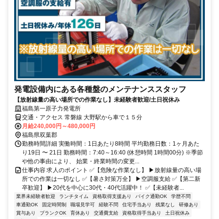
発電設備内にある各種盤のメンテナンススタッフ
【放射線量の高い場所での作業なし】未経験者歓迎/土日祝休み
福島第一原子力発電所
交通・アクセス 常磐線 大野駅から車で１５分
月給240,000円～480,000円
福島県双葉郡
勤務時間詳細 実働時間：1日あたり8時間 平均勤務日数：1ヶ月あた
り19日 〜 21日 勤務時間：7:40～16:40 (休憩時間 1時間00分) ※季節
や他の事由により、 始業・終業時間の変更...
仕事内容 求人のポイント ✅【危険な作業なし】 ▶放射線量の高い場
所での作業は一切なし ✅【暑さ対策万全】 ▶空調服支給 ✅【第二新
卒歓迎】 ▶20代を中心に30代・40代活躍中！ ✅【未経験者...
業界未経験者歓迎
ランチタイム
資格取得支援あり
バイク通勤OK
学歴不問
車通勤OK
固定時間制
職場見学可
経験不問
住宅手当あり
残業なし
研修あり
賞与あり
ブランクOK
育休あり
交通費支給
資格取得手当あり
土日祝休み