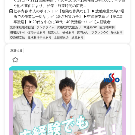
り19日 〜 21日 勤務時間：7:30～16:30 (休憩時間 1時間00分) ※季節
や他の事由により、 始業・終業時間の変更...
仕事内容 求人のポイント ✅【危険な作業なし】 ▶放射線量の高い場
所での作業は一切なし ✅【暑さ対策万全】 ▶空調服支給 ✅【第二新
卒歓迎】 ▶20代を中心に30代・40代活躍中！ ✅【未経験者...
業界未経験者歓迎
ランチタイム
資格取得支援あり
車通勤OK
固定時間制
職場見学可
住宅手当あり
残業なし
研修あり
賞与あり
ブランクOK
育休あり
交通費支給
資格取得手当あり
土日祝休み
送迎あり
派遣社員