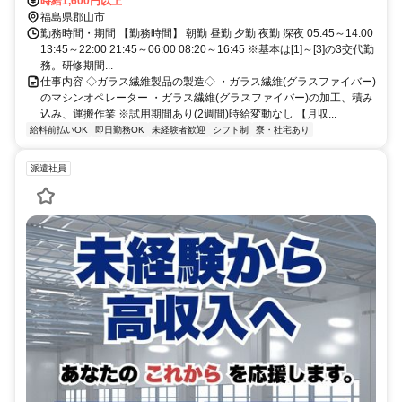
(黒磯～利府・盛岡)/郡山駅,車,10分 ※最寄りのバス停留所から徒歩3
時給1,600円以上
分 ★寮から無料送迎あり ★工場敷地内に無料駐車場あり
福島県郡山市
勤務時間・期間 【勤務時間】 朝勤 昼勤 夕勤 夜勤 深夜 05:45～14:00
13:45～22:00 21:45～06:00 08:20～16:45 ※基本は[1]～[3]の3交代勤
務。研修期間...
仕事内容 ◇ガラス繊維製品の製造◇ ・ガラス繊維(グラスファイバー)
のマシンオペレーター ・ガラス繊維(グラスファイバー)の加工、積み
込み、運搬作業 ※試用期間あり(2週間)時給変動なし 【月収...
給料前払いOK
即日勤務OK
未経験者歓迎
シフト制
寮・社宅あり
派遣社員