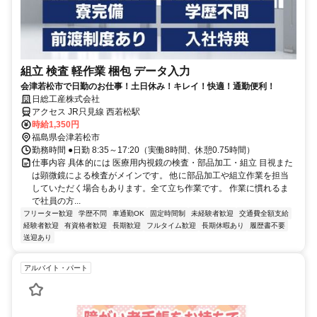
組立 検査 軽作業 梱包 データ入力
会津若松市で日勤のお仕事！土日休み！キレイ！快適！通勤便利！
日総工産株式会社
アクセス JR只見線 西若松駅
時給1,350円
福島県会津若松市
勤務時間 ●日勤 8:35～17:20（実働8時間、休憩0.75時間）
仕事内容 具体的には 医療用内視鏡の検査・部品加工・組立 目視また
は顕微鏡による検査がメインです。 他に部品加工や組立作業を担当
していただく場合もあります。全て立ち作業です。 作業に慣れるま
で社員の方...
フリーター歓迎
学歴不問
車通勤OK
固定時間制
未経験者歓迎
交通費全額支給
経験者歓迎
有資格者歓迎
長期歓迎
フルタイム歓迎
長期休暇あり
履歴書不要
送迎あり
アルバイト・パート