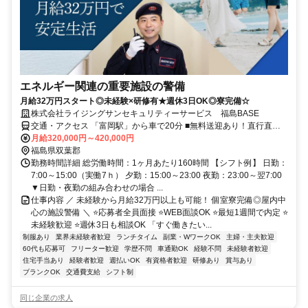
エネルギー関連の重要施設の警備
月給32万円スタート◎未経験×研修有★週休3日OK◎寮完備☆
株式会社ライジングサンセキュリティーサービス 福島BASE
交通・アクセス 「富岡駅」から車で20分 ■無料送迎あり！直行直帰
OK
月給320,000円～420,000円
福島県双葉郡
勤務時間詳細 総労働時間：1ヶ月あたり160時間 【シフト例】 日勤：
7:00～15:00（実働7ｈ） 夕勤：15:00～23:00 夜勤：23:00～翌7:00
▼日勤・夜勤の組み合わせの場合 ...
仕事内容 ／ 未経験から月給32万円以上も可能！ 個室寮完備◎屋内中
心の施設警備 ＼ ⭐応募者全員面接 ⭐WEB面談OK ⭐最短1週間で内定 ⭐
未経験歓迎 ⭐週休3日も相談OK 「すぐ働きたい...
制服あり
業界未経験者歓迎
ランチタイム
副業・WワークOK
主婦・主夫歓迎
60代も応募可
フリーター歓迎
学歴不問
車通勤OK
経験不問
未経験者歓迎
住宅手当あり
経験者歓迎
週払いOK
有資格者歓迎
研修あり
賞与あり
ブランクOK
交通費支給
シフト制
同じ企業の求人