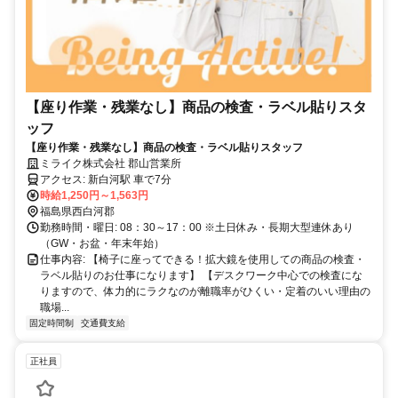
【座り作業・残業なし】商品の検査・ラベル貼りスタ
ッフ
【座り作業・残業なし】商品の検査・ラベル貼りスタッフ
ミライク株式会社 郡山営業所
アクセス: 新白河駅 車で7分
時給1,250円～1,563円
福島県西白河郡
勤務時間・曜日: 08：30～17：00 ※土日休み・長期大型連休あり
（GW・お盆・年末年始）
仕事内容: 【椅子に座ってできる！拡大鏡を使用しての商品の検査・
ラベル貼りのお仕事になります】 【デスクワーク中心での検査にな
りますので、体力的にラクなのが離職率がひくい・定着のいい理由の
職場...
固定時間制
交通費支給
正社員