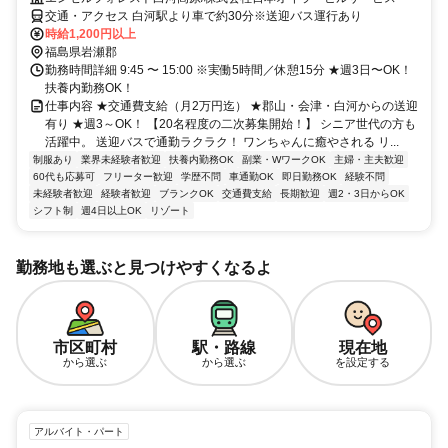
交通・アクセス 白河駅より車で約30分※送迎バス運行あり
時給1,200円以上
福島県岩瀬郡
勤務時間詳細 9:45 〜 15:00 ※実働5時間／休憩15分 ★週3日〜OK！
扶養内勤務OK！
仕事内容 ★交通費支給（月2万円迄） ★郡山・会津・白河からの送迎
有り ★週3～OK！ 【20名程度の二次募集開始！】 シニア世代の方も
活躍中。 送迎バスで通勤ラクラク！ ワンちゃんに癒やされる リ...
制服あり
業界未経験者歓迎
扶養内勤務OK
副業・WワークOK
主婦・主夫歓迎
60代も応募可
フリーター歓迎
学歴不問
車通勤OK
即日勤務OK
経験不問
未経験者歓迎
経験者歓迎
ブランクOK
交通費支給
長期歓迎
週2・3日からOK
シフト制
週4日以上OK
リゾート
勤務地も選ぶと見つけやすくなるよ
市区町村
駅・路線
現在地
から選ぶ
から選ぶ
を設定する
アルバイト・パート