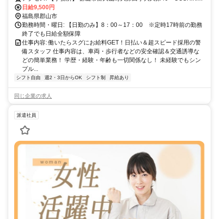
ル 3010号室 ※｢郡山｣駅～車10分 ●駅から無料送迎有 ●現場への直
日給9,500円
行直帰も可能
福島県郡山市
勤務時間・曜日: 【日勤のみ】8：00～17：00 ※定時17時前の勤務
終了でも日給全額保障
仕事内容: 働いたらスグにお給料GET！日払い＆超スピード採用の警
備スタッフ 仕事内容は、車両・歩行者などの安全確認＆交通誘導な
どの簡単業務！ 学歴・経験・年齢も一切関係なし！ 未経験でもシン
プル...
シフト自由
週2・3日からOK
シフト制
昇給あり
同じ企業の求人
派遣社員