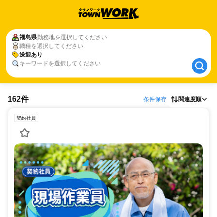
福島県
福島県
勤務地を選択してください
職種を選択してください
送迎あり
送迎あり
キーワードを選択してください
162件
条件保存
関連度順
契約社員