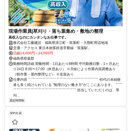
現場作業員|草刈り・落ち葉集め・敷地の整理
高収入なのにカンタンなお仕事です。
株式会社工藤建設 福島県浪江町・双葉町・大熊町周辺地域
交通・アクセス 東日本旅客鉄道常磐線「双葉駅」
日給14,000円～24,000円
福島県双葉郡
勤務時間詳細 実働時間：1日あたり8時間 平均勤務日数：1ヶ月あた
り24日 8:00〜17:00（休憩あり） ※天候により作業内容調整あり
（軽作業・屋内整理など） ※送迎あり
仕事内容 ￣￣￣￣￣￣￣￣￣￣￣￣￣￣￣￣￣￣￣￣ 40代の未経験
者も長く続けられている “無理のない働き方”がここにあります。 ￣￣
￣￣￣￣￣￣￣￣￣￣￣￣￣￣￣￣￣￣ 担当していただくのは、草
刈...
固定時間制
契約社員