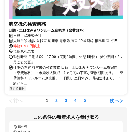
航空機の検査業務
日勤・土日休み★ワンルーム寮完備（寮費無料）
日総工産株式会社
交通手段 徒歩 自転車 送迎車 電車 私有車 JR常磐線 相馬駅 車で15分
程度
時給1,700円以上
福島県相馬市
勤務時間 日勤 8:00～17:00（実働8時間、休憩1時間） 就労期間：3ヶ
月ごとの更新
仕事の内容 航空機の検査業務 日勤・土日休み★ワンルーム寮完備
（寮費無料） ・未経験大歓迎！6ヶ月間の丁寧な研修期間あり。 ・寮
費無料！ワンルーム寮完備。 ・日勤、土日休み、長期連休あり。 ・
駅から...
固定時間制
前へ
次へ
1
2
3
4
5
この条件の新着求人を受け取る
福島県