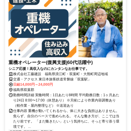
重機オペレーター(復興支援|60代活躍中)
シニア応援！高収入なのにカンタンなお仕事です。
株式会社工藤建設 福島県浪江町・双葉町・大熊町周辺地域
交通・アクセス 東日本旅客鉄道常磐線「双葉駅」
日給14,000円～24,000円
福島県双葉郡
勤務時間詳細 実働時間：1日あたり8時間 平均勤務日数：1ヶ月あた
り24日 8:00〜17:00（休憩あり） ※天候により作業内容調整あり
（軽作業・屋内整理など） ※送迎あり
仕事内容 重機が動いてくれるから、体に大きな負担はありません。
焦らず、自分のペースで進められる。 そんな働き方が、ここでは当
たり前です。 「まだ働きたい」という気持ちに、そっと寄り添う環
境です。 ...