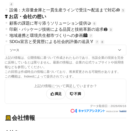
4
設備：大容量倉庫と一貫生産ラインで受注〜配送まで対応🧰
5
❣️ お店・会社の想い
顧客の課題に寄り添うソリューション提供🤝
6
印刷・パッケージ技術による品質と技術革新の追求🖨️
3
地域連携と環境共生都市づくりへの参画🏙️
7
SDGs宣言と受賞歴による社会的評価の追及🏅
7
8
ソース
上記の情報は、公開情報に基づいて作成されたものであり、当該企業の現状を完全
に反映しているとは限りません。最新の情報は、企業の公式ウェブサイトや採用情
報などを参照してください。
この回答は作成時点の情報に基づいており、将来変更される可能性があります。
この機能は、Indeedによって提供されています。
上記の情報について満足していますか？
満足
不満
データ取得日：
2026/06/16
会社情報