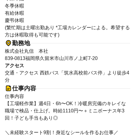
冬季休暇
有給休暇
慶弔休暇
(繁忙期は土曜出勤あり *工場カレンダーによる。希望する
方は休暇取得も可能です)
勤務地
株式会社丸信 本社
839-0813福岡県久留米市山川市ノ上町7-20
アクセス
交通・アクセス 西鉄バス「筑水高校前バス停」より徒歩4
分
仕事内容
仕事内容
【工場軽作業】週4日・6h〜OK！冷暖房完備のキレイな
職場で検品・仕上げ。時給1110円〜＋ミニボーナス年3
回！子ども手当もあり◎
＼未経験スタート9割！身近なシールを作るお仕事／