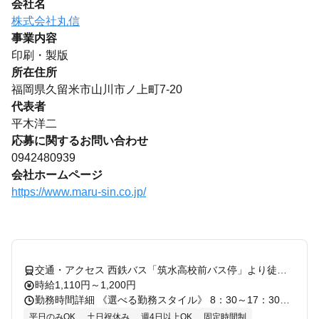
会社名
株式会社丸信
事業内容
印刷・製版
所在住所
福岡県久留米市山川市ノ上町7-20
代表者
平木洋二
応募に関するお問い合わせ
0942480939
会社ホームページ
https://www.maru-sin.co.jp/
交通・アクセス 西鉄バス「筑水高校前バス停」より徒歩4分
時給1,110円～1,200円
勤務時間詳細 《選べる勤務スタイル》 8：30～17：30の間で、週4日・1日6時間〜相談OK！ （例） 9：00～16：00（夕飯の支度にも間に合う！） 9：00～16：30（子どものお迎えまで） 8：30～17：30（フルタイムでしっかり！） ★「時短勤務がいい」「子育てでお休みをとりたい」など、お気軽にご相談ください。
平日のみOK
土日祝休み
週4日以上OK
固定時間制