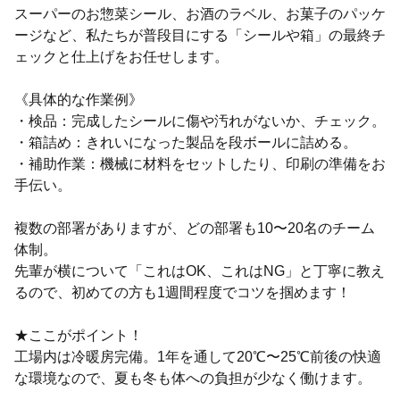
スーパーのお惣菜シール、お酒のラベル、お菓子のパッケ
ージなど、私たちが普段目にする「シールや箱」の最終チ
ェックと仕上げをお任せします。
《具体的な作業例》
・検品：完成したシールに傷や汚れがないか、チェック。
・箱詰め：きれいになった製品を段ボールに詰める。
・補助作業：機械に材料をセットしたり、印刷の準備をお
手伝い。
複数の部署がありますが、どの部署も10〜20名のチーム
体制。
先輩が横について「これはOK、これはNG」と丁寧に教え
るので、初めての方も1週間程度でコツを掴めます！
★ここがポイント！
工場内は冷暖房完備。1年を通して20℃〜25℃前後の快適
な環境なので、夏も冬も体への負担が少なく働けます。