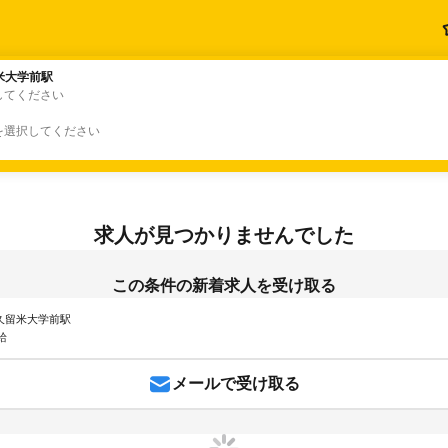
米大学前駅
米大学前駅
してください
を選択してください
求人が見つかりませんでした
この条件の新着求人を受け取る
 久留米大学前駅
給
メールで受け取る