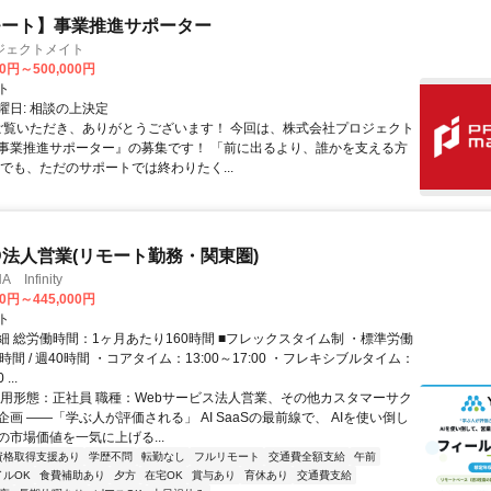
モート】事業推進サポーター
ジェクトメイト
00円～500,000円
ト
曜日: 相談の上決定
 ご覧いただき、ありがとうございます！ 今回は、株式会社プロジェクト
事業推進サポーター』の募集です！ 「前に出るより、誰かを支える方
「でも、ただのサポートでは終わりたく...
ID法人営業(リモート勤務・関東圏)
Infinity
00円～445,000円
ト
細 総労働時間：1ヶ月あたり160時間 ■フレックスタイム制 ・標準労働
時間 / 週40時間 ・コアタイム：13:00～17:00 ・フレキシブルタイム：
...
雇用形態：正社員 職種：Webサービス法人営業、その他カスタマーサク
画 ――「学ぶ人が評価される」 AI SaaSの最前線で、 AIを使い倒し
の市場価値を一気に上げる...
資格取得支援あり
学歴不問
転勤なし
フルリモート
交通費全額支給
午前
イルOK
食費補助あり
夕方
在宅OK
賞与あり
育休あり
交通費支給