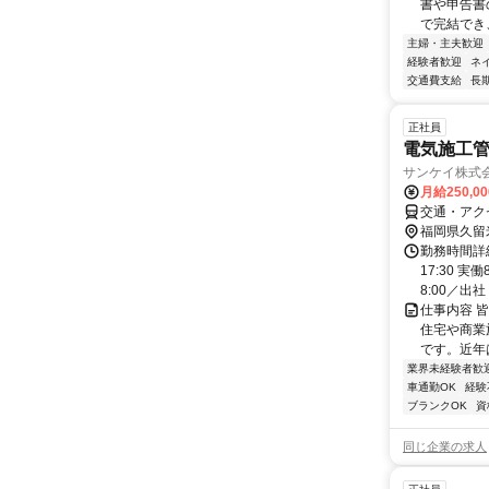
書や申告書
で完結でき
主婦・主夫歓迎
経験者歓迎
ネ
交通費支給
長
正社員
電気施工
サンケイ株式
月給250,0
交通・アク
福岡県久留
勤務時間詳細
17:30 
8:00／出社
仕事内容 
住宅や商業
です。近年
業界未経験者歓
車通勤OK
経験
ブランクOK
資
同じ企業の求人