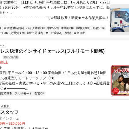
 実働時間：1日あたり8時間 平均勤務日数：1ヶ月あたり20日 〜 22日
7:00（休憩90分） ●時間外労働あり：月平均15時間 〇現場によっては、勤
社・...
 - - - - - - - - - - - - - - - - - - - - - - ＼未経験歓迎！新規★土木作業員募集！
- - - - - -...
迎
変形労働時間制
バイク通勤OK
学歴不問
車通勤OK
職場見学可
経験不問
ンクOK
交通費支給
駅近5分以内
寮・社宅あり
髪型・髪色自由
ート
レス決済のインサイドセールス(フルリモート勤務)
standards
0円以上
ト
日: 平日のみ 9：00～18：00 実働時間：1日あたり8時間 休憩1時間
＼＼在宅型リモートワーク ／／ ◇★───────────────★◇
提案営業の基礎～実践が学べる ●平日のみ週5で土日はゆっくり◎ ●正社員登
★───────...
固定時間制
フルリモート
在宅OK
正社員
売スタッフ
留米インター店
00円～320,000円
「久留米大学前駅」より徒歩２分