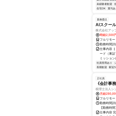
未経験者歓迎
在宅OK
賞与あ
業務委託
AIスクー
株式会社アッ
時給2,500
フルリモー
勤務時間詳
仕事内容 
ード（東証
ミッションに
社員登用あり
長期歓迎
駅近
正社員
《会計事
税理士法人シ
月給280,0
フルリモー
勤務時間詳細
【勤務時間】8
仕事内容 