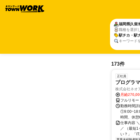
福岡県
久留
職種を選択
駅チカ・駅
キーワード
173件
正社員
プログラマ
株式会社ネオ
月給270,0
フルリモー
勤務時間詳細
①9:00~
時間、休憩6.
仕事内容 
／ （最短
い？」 「I
業界未経験者歓