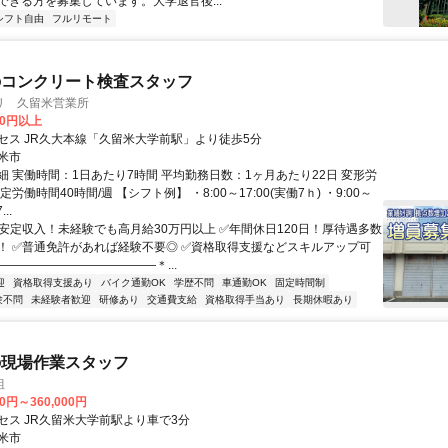
ができる方を募集しています。大学退官後...
シフト自由
フルリモート
のコンクリート検査スタッフ
リ 久留米営業所
60円以上
セス JR久大本線「久留米大学前駅」より徒歩5分
米市
細 実働時間：1日あたり7時間 平均勤務日数：1ヶ月あたり22日 変形労
労働時間40時間/週 【シフト例】 ・8:00～17:00(実働7ｈ) ・9:00～
..
✅安定収入！未経験でも高月給30万円以上 ✅年間休日120日！厚待遇多数
！ ✅普通免許があれば経験不要◎ ✅資格取得支援などスキルアップ可
―――――――――――――＊...
迎
資格取得支援あり
バイク通勤OK
学歴不問
車通勤OK
固定時間制
験不問
未経験者歓迎
研修あり
交通費支給
資格取得手当あり
長期休暇あり
の現場作業スタッフ
組
00円～360,000円
セス JR久留米大学前駅より車で3分
米市