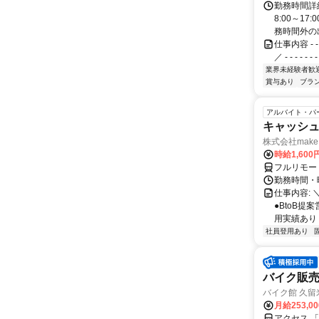
勤務時間詳細
8:00～1
務時間外の出
仕事内容 - - -
／ - - - - - - - 
業界未経験者歓
賞与あり
ブラ
アルバイト・パ
キャッシュ
株式会社make 
時給1,60
フルリモー
勤務時間・曜
仕事内容: 
●BtoB
用実績あり ◇
社員登用あり
バイク販
バイク館 久
月給253,0
アクセス 