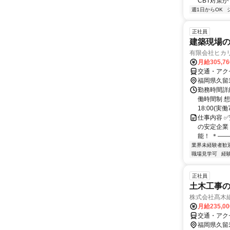
CBT対策
週1日からOK
正社員
建築現場
有限会社ヒカ
月給305,7
交通・アク
福岡県久留
勤務時間詳
働時間制 想定
18:00(実働7.
仕事内容 
の安定企業
能！ ＊――
業界未経験者歓
職場見学可
経
正社員
土木工事
株式会社髙木
月給235,0
交通・アク
福岡県久留