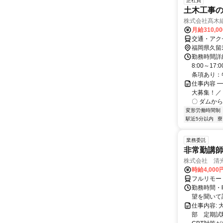
正社員
土木工事
株式会社髙木
月給310,0
交通・アク
福岡県久留
勤務時間詳細
8:00～1
条項あり：年
仕事内容 
大募集！／
〇 ダムから
変形労働時間制
駅近5分以内
寮
業務委託
非常勤講
株式会社 清
時給4,00
フルリモー
勤務時間・曜
望を聞いて
仕事内容:
部 定期試