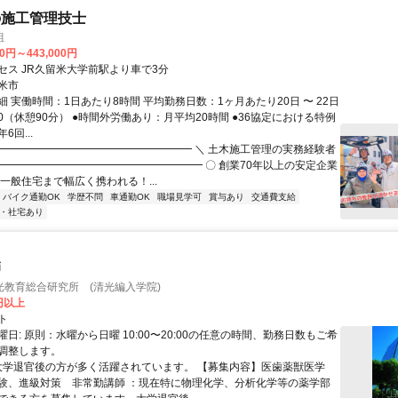
の施工管理技士
組
00円～443,000円
セス JR久留米大学前駅より車で3分
米市
 実働時間：1日あたり8時間 平均勤務日数：1ヶ月あたり20日 〜 22日
7:00（休憩90分） ●時間外労働あり：月平均20時間 ●36協定における特例
6回...
━━━━━━━━━━━━━━━━━━━ ＼ 土木施工管理の実務経験者
 ━━━━━━━━━━━━━━━━━━━ 〇 創業70年以上の安定企業
一般住宅まで幅広く携われる！...
バイク通勤OK
学歴不問
車通勤OK
職場見学可
賞与あり
交通費支給
・社宅あり
師
光教育総合研究所 (清光編入学院)
0円以上
ト
日: 原則：水曜から日曜 10:00〜20:00の任意の時間、勤務日数もご希
調整します。
 大学退官後の方が多く活躍されています。 【募集内容】医歯薬獣医学
験、進級対策 非常勤講師 ：現在特に物理化学、分析化学等の薬学部