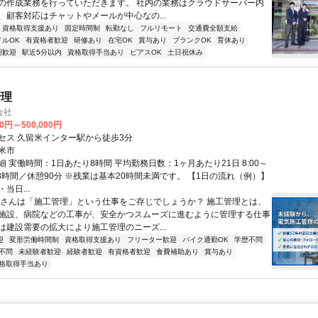
の作成業務を行っていただきます。 社内の業務はクラウドサーバー内
、顧客対応はチャットやメールが中心なの...
資格取得支援あり
固定時間制
転勤なし
フルリモート
交通費全額支給
イルOK
有資格者歓迎
研修あり
在宅OK
賞与あり
ブランクOK
育休あり
期歓迎
駅近5分以内
資格取得手当あり
ピアスOK
土日祝休み
管理
会社
00円～500,000円
セス 久留米インター駅から徒歩3分
米市
 実働時間：1日あたり8時間 平均勤務日数：1ヶ月あたり21日 8:00～
実働8時間／休憩90分 ※残業は基本20時間未満です。 【1日の流れ（例）】
・当日...
皆さんは「施工管理」という仕事をご存じでしょうか？ 施工管理とは、
施設、病院などの工事が、安全かつスムーズに進むように管理する仕事
は建設需要の拡大により施工管理のニーズ...
迎
変形労働時間制
資格取得支援あり
フリーター歓迎
バイク通勤OK
学歴不問
不問
未経験者歓迎
経験者歓迎
有資格者歓迎
食費補助あり
賞与あり
格取得手当あり