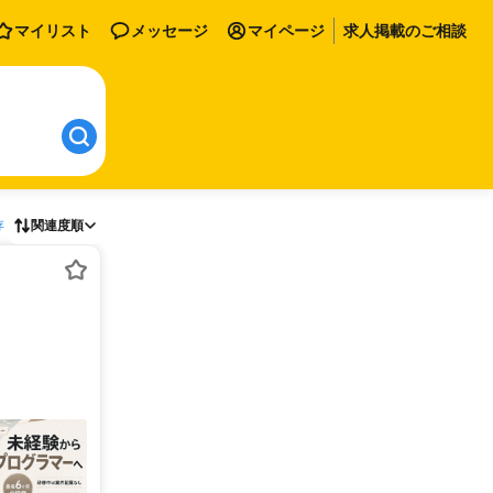
マイリスト
メッセージ
マイページ
求人掲載のご相談
存
関連度順