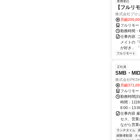
業務委託
【フルリ
株式会社プロ
月給200,0
フルリモー
勤務時間・
仕事内容:
メイトの『
が好き」 
フルリモート
正社員
SMB・M
株式会社PKSHA 
月給371,0
フルリモー
勤務時間詳
時間：1日8
8:00～13:00 
仕事内容 
セス、営業企
ながら営業
ランチタイム
経験者歓迎
ネ