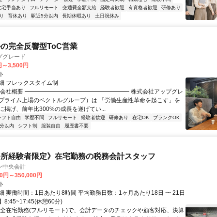
住宅手当あり
フルリモート
交通費全額支給
経験者歓迎
有資格者歓迎
研修あり
り
育休あり
駅近5分以内
長期休暇あり
土日祝休み
ルの完全反響型ToC営業
プグレード
円～3,500円
ト
細 フレックスタイム制
▏会社概要 ━━━━━━━━━━━━━━━━━━ 株式会社アップグレ
プライム上場のベクトルグループ）は 「労働生産性革命を起こす」を
掲げ、前年比300%の成長を遂げてい...
シフト自由
学歴不問
フルリモート
経験者歓迎
研修あり
在宅OK
ブランクOK
5分以内
シフト制
服装自由
履歴書不要
務所経験者限定》在宅勤務の税務会計スタッフ
ン中央会計
00円～350,000円
ト
 実働時間：1日あたり8時間 平均勤務日数：1ヶ月あたり18日 〜 21日
:45~17:45(休憩60分)
完全在宅勤務(フルリモート)で、会計データのチェックや顧客対応、決算