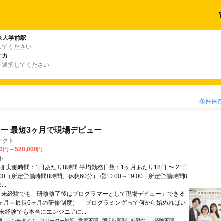
米大学前駅
してください
ナカ
を選択してください
条件保
ー 最短3ヶ月で現場デビュー
アクト
00円～520,000円
ト
 実働時間：1日あたり8時間 平均勤務日数：1ヶ月あたり18日 〜 21日
18:00（所定労働時間8時間、休憩60分） ②10:00～19:00（所定労働時間8
..
＼ 未経験でも「研修修了後はプログラマーとして現場デビュー」できる
1ヶ月～最長6ヶ月の研修制度） 「プログラミングって何から始めればい
T未経験でも本当にエンジニアに...
迎
ランチタイム
フリーター歓迎
学歴不問
固定時間制
転勤なし
経験不問