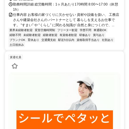
勤務時間詳細 総労働時間：1ヶ月あたり170時間 8:00〜17:00（休憩
1h）
仕事内容 お客様の家づくりに欠かせない 資材や設備を扱い、 工務店
さんや建築会社さんの パートナーとして 暮らしを支えるお仕事で
す。 “すまい” や “くらし” に関わる知識が 自然と身につくので、...
業界未経験者歓迎
変形労働時間制
フリーター歓迎
学歴不問
車通勤OK
経験不問
未経験者歓迎
経験者歓迎
有資格者歓迎
研修あり
賞与あり
ブランクOK
育休あり
交通費支給
駅近5分以内
資格取得手当あり
社割あり
土日祝休み
派遣社員