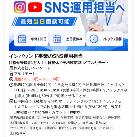
インバウンド事業のSNS運用担当
目指せ登録者1万人！土日祝休／平均残業12h／フルリモート
株式会社ジャパゲート
フルリモート
月給230,000円～280,000円
勤務時間詳細 実働時間：1日あたり8時間 平均勤務日数：1ヶ月あた
り18日 〜 20日 9:30〜18:30 (実働8時間／休憩1時間) ☆フレックス制
を導入 (出退勤を30分まで前後させることが...
仕事内容 ✨未経験からSNSマーケティングのプロに！ ✨フルリモー
ト＆フレックスで柔軟な働き方🏢 ✨土日休み(年休130日)、残業月
10h程度 ✅Instagramアカウント ↓ https:/...
業界未経験者歓迎
フリーター歓迎
学歴不問
固定時間制
転勤なし
経験不問
未経験者歓迎
フルリモート
ネイルOK
残業なし
在宅OK
賞与あり
ブランクOK
育休あり
長期歓迎
駅近5分以内
長期休暇あり
ピアスOK
土日祝休み