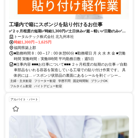
工場内で箱にスポンジを貼り付けるお仕事
✅２ヶ月程度の短期✅時給1,300円✅土日休み✅超～軽い✅日勤のみ✅未
経験可能✅もくもく作業
トータルテック株式会社 北九州本社
時給1,300円～1,625円
福岡県築上郡
■勤務時間 8：00～17：00 休憩60分 ■勤務曜日 月 火 水 木 金 ■労働
時間 実働時間：実働8時間 平均勤務日数：週5日
■仕事内容 ■■■お仕事について■■■ ２ヶ月程度の短期のお仕事 ✅自動
車部品をいれる容器を製造している工場での貼り付け作業です。 具
体的には… ✅スポンジ状部品の裏面にあるシールを剥ぐ ✅シー...
主婦・主夫歓迎
フリーター歓迎
学歴不問
固定時間制
ブランクOK
フルタイム歓迎
バイトデビュー歓迎
アルバイト・パート