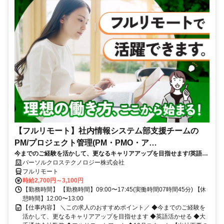
【フルリモート】社内情報システム部支援チームの
PM/プロジェクト管理(PM・PMO・ア
今までのご経験を活かして、更なるキャリアアップを目指せます/英語活
シ)_N260774362
かせる/大手通信会社勤務/フルリモートワーク/10月スタート
パーソルクロステクノロジー株式会社
フルリモート
時給2,700円～3,100円
【勤務時間】 【勤務時間】09:00〜17:45(実働時間07時間45分) 【休
憩時間】12:00〜13:00
【仕事内容】 ＼この求人のおすすめポイント／ ◆今までのご経験を
活かして、更なるキャリアアップを目指せます ◆英語活かせる ◆大