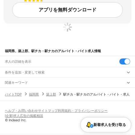
アプリを無料ダウンロード
福岡県、築上郡、駅チカ・駅ナカのアルバイト・バイト求人情報
求人の詳細を表示
条件を追加・変更して検索
市区町村を追加・変更
関連キーワード
福岡県 駅チカ・駅ナカ サーティワン
福岡県 福岡市 駅チカ・駅ナカ 銀
福岡県
駅を追加・変更
バイトTOP
福岡県
築上郡
駅チカ・駅ナカのアルバイト・バイト・求人
福岡県 駅チカ・駅ナカ カフェ
福岡県 駅チカ・駅ナカ スーパー
福岡県
すべて
福岡県 駅チカ・駅ナカ ららぽーと福岡
北九州市
すべて
職種を追加・変更
JR山陽本線(岩国～門司)
門司区
若松区
戸畑区
小倉北区
小倉南区
八幡東区
八幡西区
門司駅
飲食・フードサービス
ヘルプ・お問い合わせ
サイトマップ
利用規約・プライバシーポリシー
福岡市
すべて
特徴を追加・変更
飲食・フードサービス
すべて
[企業]求人広告の掲載相談
JR博多南線
東区
博多区
中央区
南区
西区
城南区
早良区
ホールスタッフ
キッチンスタッフ
皿洗い・洗い場
精肉・鮮魚加工
給食調理
人気
博多駅
博多南駅
雇用形態を追加・変更
新着求人を受け取る
パン屋（ベーカリー）
フードカウンター販売員
バー（BAR）・バーテンダー
大牟田市
久留米市
直方市
飯塚市
田川市
柳川市
八女市
筑後市
大川市
行橋市
日払いOK
高校生歓迎
学生歓迎
深夜の仕事
髪型・髪色自由
ひげOK
ネイルOK
飲食店補助（開店・閉店準備）
飲食店（店長・マネージャー）
JR鹿児島本線(下関・門司港～博多)
豊前市
中間市
小郡市
筑紫野市
春日市
大野城市
宗像市
太宰府市
古賀市
福津市
ピアスOK
アルバイト・パート
履歴書不要
オープニングスタッフ
留学生・外国人活躍中
都道府県を変更