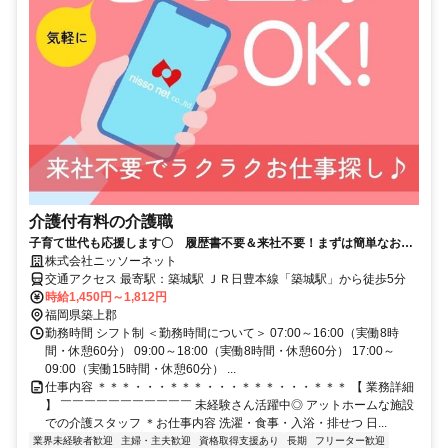
介護付有料の介護職
子育て世代も応援します〇 履歴書不要＆来社不要！まずは簡単なお仕
事から始めましょう！
株式会社ニッソーネット
交通アクセス 最寄駅：築城駅 ＪＲ日豊本線「築城駅」から徒歩5分
時給1,450円～1,812円
福岡県築上郡
勤務時間 シフト制 ＜勤務時間について＞ 07:00～16:00（実働8時
間・休憩60分） 09:00～18:00（実働8時間・休憩60分） 17:00～
09:00（実働15時間・休憩60分） ...
仕事内容 ＊＊＊・・・＊＊＊・・・＊＊＊・・・＊＊＊ 【 業務詳細
】 ￣￣￣￣￣￣￣￣￣￣￣ 未経験さん活躍中◎ アットホームな施設
での介護スタッフ ＊お仕事内容 洗濯・食事・入浴・排せつ 日...
業界未経験者歓迎
主婦・主夫歓迎
資格取得支援あり
長期
フリーター歓迎