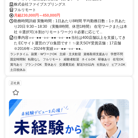
株式会社ファイブスプリングス
フルリモート
月給230,000円～450,000円
勤務時間詳細 実働時間：1日あたり8時間 平均勤務日数：1ヶ月あた
り20日 9:30～18:30 （実働8時間、休憩1時間） 在宅ワークまたは本
社 ※選択可(８割がリモートワーク) ※必要に応じて...
仕事内容 ▹◃┄▸◂┄▹◃┄▸◂┄▹◃┄▸◂ 当社は400店舗以上を支援してき
た ECサイト運営のプロ集団です！ ✨楽天SOY受賞店舗：17店舗
※2016年～2024年実績 ▹◃┄▸◂┄▹◃┄▸◂...
ランチタイム
副業・WワークOK
主婦・主夫歓迎
資格取得支援あり
学歴不問
固定時間制
転勤なし
フルリモート
経験者歓迎
ネイルOK
研修あり
在宅OK
賞与あり
ブランクOK
育休あり
交通費支給
駅近5分以内
社割あり
ピアスOK
土日祝休み
正社員