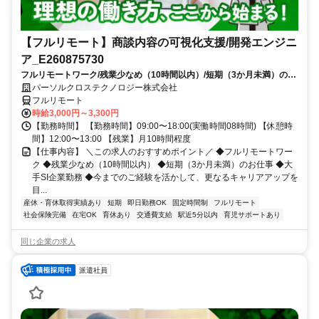
【フルリモート】商談内容の可視化支援/開発エンジニ
ア_E260875730
フルリモートワーク/残業少なめ（10時間以内）/短期（3か月未満）のお
仕事/大手SI企業勤務/今までのご経験を活かして、更なるキャリアアップ
パーソルクロステクノロジー株式会社
を目指せます
フルリモート
時給3,000円～3,300円
【勤務時間】 【勤務時間】09:00〜18:00(実働時間08時間) 【休憩時
間】12:00〜13:00 【残業】月10時間程度
【仕事内容】 ＼この求人のおすすめポイント／ ◆フルリモートワー
ク ◆残業少なめ（10時間以内） ◆短期（3か月未満）のお仕事 ◆大
手SI企業勤務 ◆今までのご経験を活かして、更なるキャリアアップを
目...
産休・育休取得実績あり
短期
即日勤務OK
固定時間制
フルリモート
社会保険完備
在宅OK
育休あり
交通費支給
駅近5分以内
育児サポートあり
同じ企業の求人
派遣社員