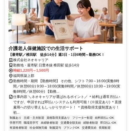
介護老人保健施設での生活サポート
【最寄駅／椎田駅 徒歩14分】週3日・1日6時間～勤務OK！
株式会社ネオキャリア
勤務地・最寄駅 日豊本線 椎田駅 徒歩14分
時給1,220円～1,500円
福岡県築上郡
勤務時間・期間 【勤務時間】 その他、シフト 7:00～16:00(実働8時
間／休憩60分) 9:00～18:00(実働8時間／休憩60分) 10:00～19:00(実
働8時間／休憩60分) 【勤務...
仕事内容 ＼ネオキャリアが選ばれるポイント／ ＊給料は通常月払い
ですが、申請すれば即払いシステムも利用可能！(※規定あり) ＊直接
雇用への切り替えもしっかりサポート！ ＊資格取得支援制度あり！
初...
制服あり
主婦・主夫歓迎
資格取得支援あり
フリーター歓迎
給料前払いOK
学歴不問
職場見学可
未経験者歓迎
交通費全額支給
経験者歓迎
即日払いOK
有資格者歓迎
社会保険完備
制服貸与
ブランクOK
交通費支給
長期歓迎