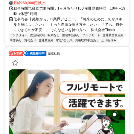
月給250,000円以上
勤務時間詳細 総労働時間：1ヶ月あたり160時間 勤務時間：10時〜19
時（休憩1時間）
仕事内容 未経験から、IT業界デビュー。 「将来のために、何かスキ
ルを身につけたい」 「もっと自由な働き方をしたい」 「でも、自分
にできるのか不安…」 そんな想いを持つ方へ。 株式会社Tbook...
ランチタイム
固定時間制
転勤なし
住宅手当あり
フルリモート
交通費全額支給
研修あり
賞与あり
交通費支給
駅近5分以内
資格取得手当あり
土日祝休み
派遣社員