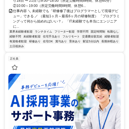
り18日 〜 21日 ①9:00~18:00（所定労働時間8時間、休憩60分）
②10:00～19:00（所定労働時間8時間、休憩6...
仕事内容 ＼ 未経験でも「研修修了後はプログラマーとして現場デビ
ュー」できる ／ （最短1ヶ月～最長6ヶ月の研修制度） 「プログラミ
ングって何から始めればいい？」 「IT未経験でも本当にエンジニア
に...
業界未経験者歓迎
ランチタイム
フリーター歓迎
学歴不問
固定時間制
転勤なし
経験不問
未経験者歓迎
住宅手当あり
フルリモート
交通費全額支給
経験者歓迎
有資格者歓迎
研修あり
在宅OK
賞与あり
育休あり
駅近5分以内
長期休暇あり
土日祝休み
正社員