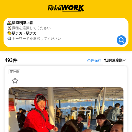
福岡県
福岡県
築上郡
築上郡
職種を選択してください
駅チカ・駅ナカ
駅チカ・駅ナカ
キーワードを選択してください
493件
条件保存
関連度順
正社員