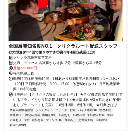
全国展開知名度NO.1 クリクラルート配送スタッフ
◎大型連休年4回で働きやすさ◎賞与年4回◎残業ほぼ0
クリクラ花畑吉富営業所
交通・アクセス 吉冨駅から徒歩12分 中津駅から車で5分
月給225,000円
福岡県築上郡
勤務時間詳細 実働時間：1日あたり8時間 平均勤務日数：1ヶ月あた
り20日 平日勤務時間：8:00～17:00（休憩60分あり） 月平均残業時
間：8時間程度
仕事内容 【クリクラの安定したお仕事♪】 ★全47都道府県で展開して
いるブランドとなり知名度抜群です♪ ★大型連休が3ヵ月おきに年4回
ありプライベートも充実♪（10連休3回・6連休1回） ★残業はほぼ...
業界未経験者歓迎
ランチタイム
フリーター歓迎
バイク通勤OK
学歴不問
車通勤OK
固定時間制
職場見学可
転勤なし
経験不問
未経験者歓迎
午前
研修あり
夕方
賞与あり
ブランクOK
育休あり
交通費支給
長期歓迎
駅近5分以内