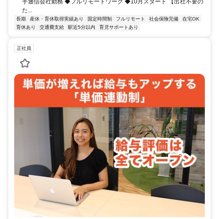
手通信会社勤務 ◆フルリモートワーク ◆10月スタート 【出社不要の
た...
長期
産休・育休取得実績あり
固定時間制
フルリモート
社会保険完備
在宅OK
育休あり
交通費支給
駅近5分以内
育児サポートあり
正社員