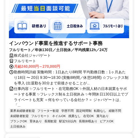
インバウンド事業を推進するサポート事務
フルリモート／年休130日／土日祝休／平均残業12h／24万
株式会社ジャパゲート
フルリモート
月給240,000円～270,000円
勤務時間詳細 実働時間：1日あたり8時間 平均勤務日数：1ヶ月あた
り18日 〜 20日 9:30〜18:30 (実働8時間／休憩1時間) ☆フレックス制
を導入 (出退勤を30分まで前後させることが...
仕事内容 ✨フルリモート・在宅勤務OK ✨外国人材の日本就業をサポ
ートする事業 ✨フレックス制＆土日祝休み ✨年間休日130日以上でプ
ライベートも充実 ＜何をやっている会社か？＞ ジャパゲートは、
「...
業界未経験者歓迎
フリーター歓迎
学歴不問
固定時間制
転勤なし
経験不問
未経験者歓迎
フルリモート
ネイルOK
残業なし
在宅OK
賞与あり
ブランクOK
育休あり
長期歓迎
駅近5分以内
長期休暇あり
ピアスOK
土日祝休み