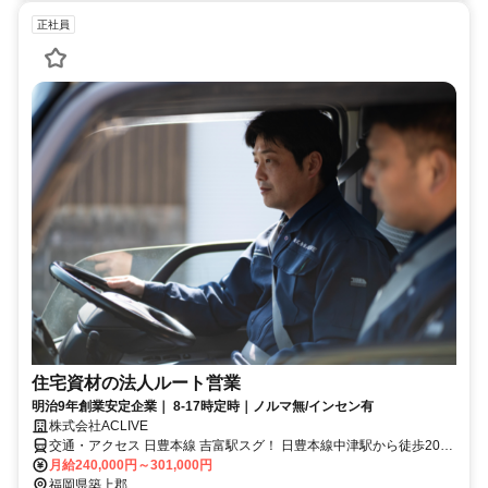
正社員
住宅資材の法人ルート営業
明治9年創業安定企業｜ 8-17時定時｜ノルマ無/インセン有
株式会社ACLIVE
交通・アクセス 日豊本線 吉富駅スグ！ 日豊本線中津駅から徒歩20分
／車6分
月給240,000円～301,000円
福岡県築上郡