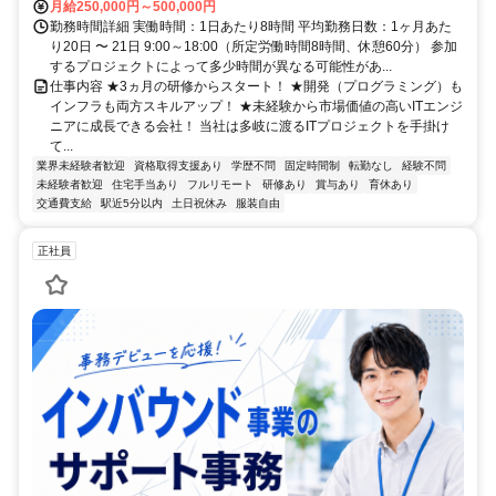
月給250,000円～500,000円
勤務時間詳細 実働時間：1日あたり8時間 平均勤務日数：1ヶ月あた
り20日 〜 21日 9:00～18:00（所定労働時間8時間、休憩60分） 参加
するプロジェクトによって多少時間が異なる可能性があ...
仕事内容 ★3ヵ月の研修からスタート！ ★開発（プログラミング）も
インフラも両方スキルアップ！ ★未経験から市場価値の高いITエンジ
ニアに成長できる会社！ 当社は多岐に渡るITプロジェクトを手掛け
て...
業界未経験者歓迎
資格取得支援あり
学歴不問
固定時間制
転勤なし
経験不問
未経験者歓迎
住宅手当あり
フルリモート
研修あり
賞与あり
育休あり
交通費支給
駅近5分以内
土日祝休み
服装自由
正社員