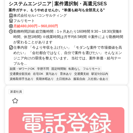
システムエンジニア│案件選択制・高還元SES
案件ガチャ、もうやめませんか。“単価も給与も全部見える”
株式会社セルバコンサルティング
フルリモート
月給480,000円～960,000円
勤務時間詳細 総労働時間：1ヶ月あたり160時間 9:30～18:30(実働8
時間、休憩1時間) ※残業時間は月平均6.5時間 ※案件により勤務時間
が変わることがあります
仕事内容 「今より年収を上げたい」 「モダンな案件で市場価値を高
めたい」 「会社都合ではなく、自分で案件を選びたい」 そんなエン
ジニア向けの環境を整えています。 当社では、案件単価・給与テー
ブルを...
副業・WワークOK
学歴不問
固定時間制
転勤なし
フルリモート
交通費全額支給
在宅OK
賞与あり
育休あり
交通費支給
駅近5分以内
資格取得手当あり
長期休暇あり
土日祝休み
服装自由
入社祝い金あり
派遣社員