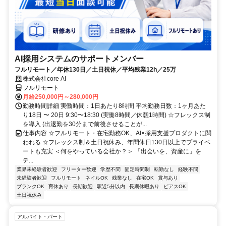
AI採用システムのサポートメンバー
フルリモート／年休130日／土日祝休／平均残業12h／25万
株式会社core AI
フルリモート
月給250,000円～280,000円
勤務時間詳細 実働時間：1日あたり8時間 平均勤務日数：1ヶ月あた
り18日 〜 20日 9:30〜18:30 (実働8時間／休憩1時間) ☆フレックス制
を導入 (出退勤を30分まで前後させることが...
仕事内容 ☆フルリモート・在宅勤務OK、AI×採用支援プロダクトに関
われる ☆フレックス制＆土日祝休み、年間休日130日以上でプライベ
ートも充実 ＜何をやっている会社か？＞ 「出会いを、資産に」を
テ...
業界未経験者歓迎
フリーター歓迎
学歴不問
固定時間制
転勤なし
経験不問
未経験者歓迎
フルリモート
ネイルOK
残業なし
在宅OK
賞与あり
ブランクOK
育休あり
長期歓迎
駅近5分以内
長期休暇あり
ピアスOK
土日祝休み
アルバイト・パート