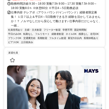
勤務時間詳細 9:30～18:00 実働7.5h 9:00～17:30 実働7.5h 9:00～
18:00 実働8.0ｈ ※休憩60分 ※平日4～5日勤務必須
仕事内容 テレアポ（アウトバウンド/インバウンド）経験者限定募
集！ １日７以上＆平日4～5日勤務できる方 経験を活かしてみません
か！？ ノルマなしだから安心して働けます♪ 仕事内容だけじゃなく、
一緒...
社員登用あり
主婦・主夫歓迎
フリーター歓迎
学歴不問
固定時間制
平日のみOK
転勤なし
フルリモート
経験者歓迎
ネイルOK
残業なし
在宅OK
ブランクOK
交通費支給
長期歓迎
フルタイム歓迎
駅近5分以内
長期休暇あり
ピアスOK
土日祝休み
派遣社員