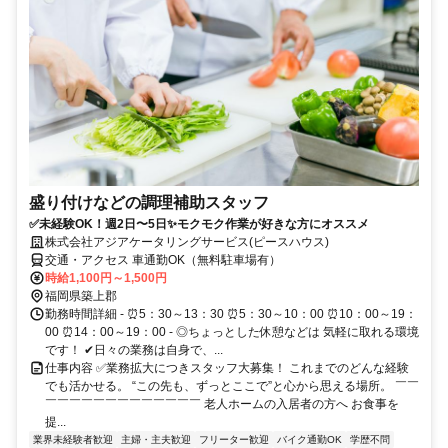
盛り付けなどの調理補助スタッフ
✅未経験OK！週2日〜5日✨モクモク作業が好きな方にオススメ
株式会社アジアケータリングサービス(ピースハウス)
交通・アクセス 車通勤OK（無料駐車場有）
時給1,100円～1,500円
福岡県築上郡
勤務時間詳細 - ⏰5：30～13：30 ⏰5：30～10：00 ⏰10：00～19：
00 ⏰14：00～19：00 - ◎ちょっとした休憩などは 気軽に取れる環境
です！ ✔︎日々の業務は自身で、...
仕事内容 ✅業務拡大につきスタッフ大募集！ これまでのどんな経験
でも活かせる。 “この先も、ずっとここで”と心から思える場所。 ￣￣
￣￣￣￣￣￣￣￣￣￣￣￣￣ 老人ホームの入居者の方へ お食事を
提...
業界未経験者歓迎
主婦・主夫歓迎
フリーター歓迎
バイク通勤OK
学歴不問