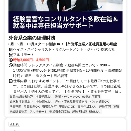
外資系企業の経理財務
8月・9月・10月スタート相談OK！【外資系企業／正社員登用の可能性
大／700万～800万／リモート勤務OK】経理財務
ヘイズ・スペシャリスト・リクルートメント・ジャパン株式会社
フルリモート
時給3,000円～4,500円
勤務時間 フレックスタイム制度 ＜勤務時間について＞ 9:00～
17:00(実働7時間00分 休憩1時間) ※残業月5～10時間程度 ＜勤務開始
時期＞ 即日～ ※スタート日相談可
仕事内容 ＼おすすめポイント／ 1つ目はリモート勤務OKのお仕事で
す。 2つ目は経験、英語スキルを活かせるお仕事です。 3つ目は正社
員登用の可能性大の求人です。 【 仕事内容 】 ・資金管理業務（日...
業界未経験者歓迎
社員登用あり
副業・WワークOK
60代も応募可
資格取得支援あり
社会保険あり
産休・育休取得実績あり
バイク通勤OK
学歴不問
即日勤務OK
職場見学可
平日のみOK
賞与年1回あり
経験不問
英語
未経験者歓迎
フルリモート
交通費全額支給
経験者歓迎
研修あり
正社員