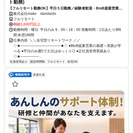
ト勤務)
【フルリモート勤務OK】平日５日勤務／経験者歓迎・BtoB提案営業で
スキルアップ
株式会社make standards
フルリモート
時給1,600円以上
勤務時間・曜日: 平日のみ 9：00～18：00 実働時間：1日あたり8時
間 休憩1時間
仕事内容: ＼＼在宅型リモートワーク ／／
◇★───────────────★◇ ●BtoB提案営業の基礎～実践が学
べる ●平日のみ週5で土日はゆっくり◎ ●正社員登用実績あり
◇★───────...
社員登用あり
固定時間制
フルリモート
在宅OK
派遣社員