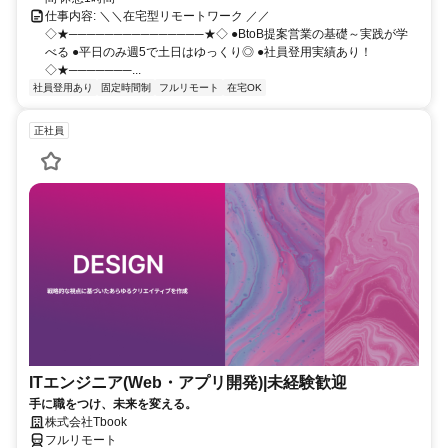
仕事内容: ＼＼在宅型リモートワーク ／／
◇★───────────────★◇ ●BtoB提案営業の基礎～実践が学
べる ●平日のみ週5で土日はゆっくり◎ ●社員登用実績あり！
◇★───────...
社員登用あり
固定時間制
フルリモート
在宅OK
正社員
ITエンジニア(Web・アプリ開発)|未経験歓迎
手に職をつけ、未来を変える。
株式会社Tbook
フルリモート