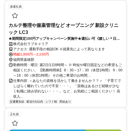
派遣社員
カルテ整理や服薬管理など オープニング 新設クリニ
ック LC3
★期間限定100円アップキャンペーン実施中★週払い可《嬉しい＊日勤
のみ・残業なしのクリニック》履歴書・来社不要/週2日～OKでプライベ
株式会社ラブキャリア
ートと両立♪
アクセス: 通勤手段の相談OK ※就業先によって異なります
時給1,900円～2,150円
福岡県嘉穂郡
勤務時間・曜日: 週2日/1日8時間～ ※ 時短や曜日固定などの希望もご
相談ください。 【勤務時間例】 8：30～17：30（休憩1時間） 9：00
～18：00（休憩1時間） その他ご希望のお時間...
仕事内容: ＜あなたの資格を活かして働きませんか？？＞ 「子育てで
しばらく離れていたので不安・・・」 「資格はあるけど経験が少な
く転職に踏み切れない・・・」 など、お気軽にご相談ください！ 高
収入...
交通費支給
駅近5分以内
シフト制
昇給あり
正社員