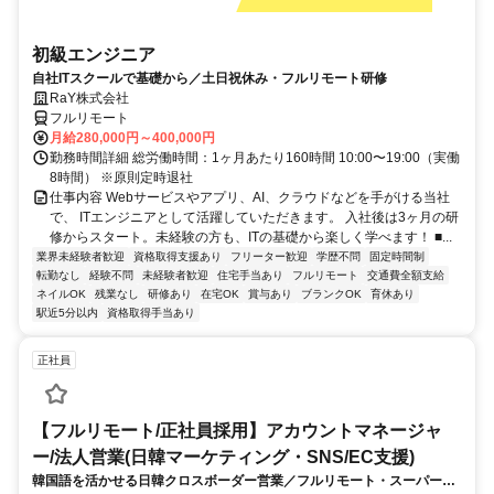
初級エンジニア
自社ITスクールで基礎から／土日祝休み・フルリモート研修
RaY株式会社
フルリモート
月給280,000円～400,000円
勤務時間詳細 総労働時間：1ヶ月あたり160時間 10:00〜19:00（実働
8時間） ※原則定時退社
仕事内容 Webサービスやアプリ、AI、クラウドなどを手がける当社
で、 ITエンジニアとして活躍していただきます。 入社後は3ヶ月の研
修からスタート。未経験の方も、ITの基礎から楽しく学べます！ ■...
業界未経験者歓迎
資格取得支援あり
フリーター歓迎
学歴不問
固定時間制
転勤なし
経験不問
未経験者歓迎
住宅手当あり
フルリモート
交通費全額支給
ネイルOK
残業なし
研修あり
在宅OK
賞与あり
ブランクOK
育休あり
駅近5分以内
資格取得手当あり
正社員
【フルリモート/正社員採用】アカウントマネージャ
ー/法人営業(日韓マーケティング・SNS/EC支援)
韓国語を活かせる日韓クロスボーダー営業／フルリモート・スーパーフ