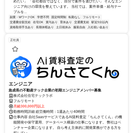
めたい」 「会社都合ではなく、自分で案件を選びたい」 そんなエン
ジニア向けの環境を整えています。 当社では、案件単価・給与テー
ブルを...
副業・WワークOK
学歴不問
固定時間制
転勤なし
フルリモート
交通費全額支給
在宅OK
賞与あり
育休あり
交通費支給
駅近5分以内
資格取得手当あり
長期休暇あり
土日祝休み
服装自由
入社祝い金あり
正社員
エンジニア
急成長の不動産テック企業の初期エンジニアメンバー募集
株式会社住宅テックラボ
フルリモート
月給300,000円以上
勤務時間詳細 総労働時間：1週あたり40時間
仕事内容 自社SaasサービスであるAI賃料査定「ちんさてくん」の機
能開発や保守運用、データベース構築の仕事になります。 弊社はベ
ンチャー企業になります。 自ら考え主体的に開発業務ができる方を
探してい...