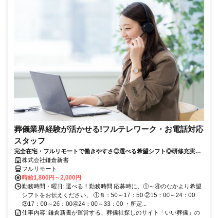
葬儀業界経験が活かせる!フルテレワーク・お電話対応
スタッフ
完全在宅・フルリモートで働きやすさ◎選べる希望シフト◎研修充実だ
から未経験でも安心！平日休みありの完全週休2日制で充実のワークラ
株式会社鎌倉新書
イフバランス！
フルリモート
時給1,800円～2,000円
勤務時間・曜日: 選べる！勤務時間 応募時に、①～④のなかより希望
シフトをお伝えください。 ①８：50～17：50 ②15：00～24：00
③17：00～26：00④24：00～33：00 ・所定...
仕事内容: 鎌倉新書が運営する、葬儀社探しのサイト「いい葬儀」の