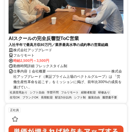
AIスクールの完全反響型ToC営業
入社半年で最高月収80万円／業界最高水準の成約率の営業組織
株式会社アップグレード
フルリモート
時給2,500円～3,500円
勤務時間詳細 フレックスタイム制
仕事内容 ▏会社概要 ━━━━━━━━━━━━━━━━━━ 株式会
社アップグレード（東証プライム上場のベクトルグループ）は 「労
働生産性革命を起こす」をミッションに掲げ、前年比300%の成長を
遂げてい...
社員登用あり
シフト自由
学歴不問
フルリモート
経験者歓迎
研修あり
在宅OK
ブランクOK
長期歓迎
駅近5分以内
シフト制
服装自由
履歴書不要
正社員