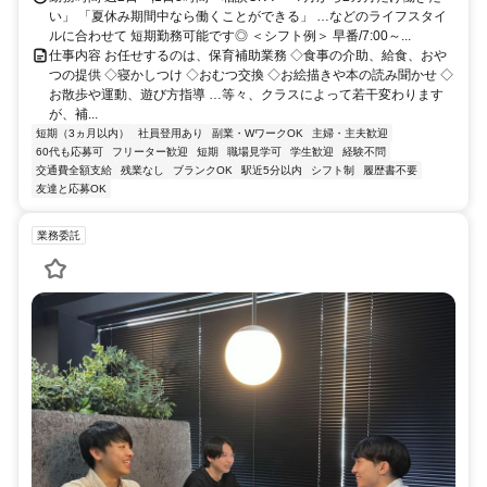
い」 「夏休み期間中なら働くことができる」 …などのライフスタイ
ルに合わせて 短期勤務可能です◎ ＜シフト例＞ 早番/7:00～...
仕事内容 お任せするのは、保育補助業務 ◇食事の介助、給食、おや
つの提供 ◇寝かしつけ ◇おむつ交換 ◇お絵描きや本の読み聞かせ ◇
お散歩や運動、遊び方指導 …等々、クラスによって若干変わります
が、補...
短期（3ヵ月以内）
社員登用あり
副業・WワークOK
主婦・主夫歓迎
60代も応募可
フリーター歓迎
短期
職場見学可
学生歓迎
経験不問
交通費全額支給
残業なし
ブランクOK
駅近5分以内
シフト制
履歴書不要
友達と応募OK
業務委託