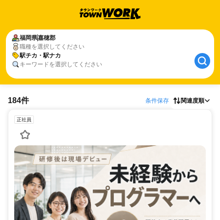
福岡県
嘉穂郡
職種を選択してください
駅チカ・駅ナカ
キーワードを選択してください
184件
条件保存
関連度順
正社員