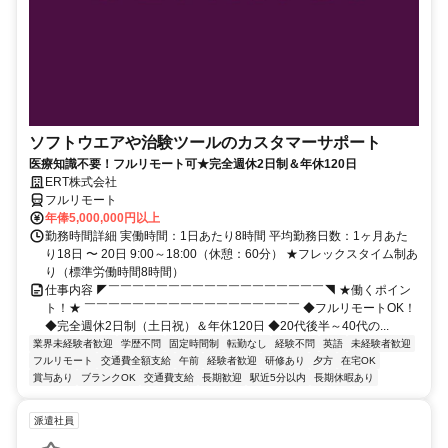
ソフトウエアや治験ツールのカスタマーサポート
医療知識不要！フルリモート可★完全週休2日制＆年休120日
ERT株式会社
フルリモート
年俸5,000,000円以上
勤務時間詳細 実働時間：1日あたり8時間 平均勤務日数：1ヶ月あた
り18日 〜 20日 9:00～18:00（休憩：60分） ★フレックスタイム制あ
り（標準労働時間8時間）
仕事内容 ◤￣￣￣￣￣￣￣￣￣￣￣￣￣￣￣￣￣￣◥ ★働くポイン
ト！★ ￣￣￣￣￣￣￣￣￣￣￣￣￣￣￣￣￣￣ ◆フルリモートOK！
◆完全週休2日制（土日祝）＆年休120日 ◆20代後半～40代の...
業界未経験者歓迎
学歴不問
固定時間制
転勤なし
経験不問
英語
未経験者歓迎
フルリモート
交通費全額支給
午前
経験者歓迎
研修あり
夕方
在宅OK
賞与あり
ブランクOK
交通費支給
長期歓迎
駅近5分以内
長期休暇あり
派遣社員