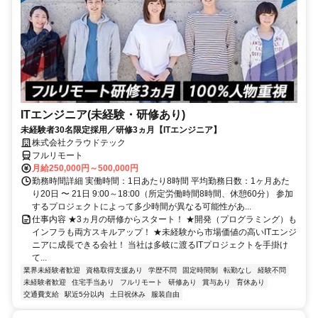
ITエンジニア(未経験・研修あり)
未経験者30名限定採用／研修3ヵ月【ITエンジニア】
株式会社クラウドテック
フルリモート
月給250,000円～500,000円
勤務時間詳細 実働時間：1日あたり8時間 平均勤務日数：1ヶ月あた
り20日 〜 21日 9:00～18:00（所定労働時間8時間、休憩60分） 参加
するプロジェクトによって多少時間が異なる可能性があ...
仕事内容 ★3ヵ月の研修からスタート！ ★開発（プログラミング）も
インフラも両方スキルアップ！ ★未経験から市場価値の高いITエンジ
ニアに成長できる会社！ 当社は多岐に渡るITプロジェクトを手掛け
て...
業界未経験者歓迎
資格取得支援あり
学歴不問
固定時間制
転勤なし
経験不問
未経験者歓迎
住宅手当あり
フルリモート
研修あり
賞与あり
育休あり
交通費支給
駅近5分以内
土日祝休み
服装自由