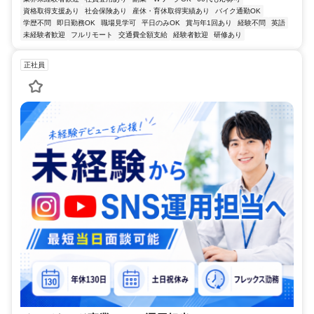
資格取得支援あり
社会保険あり
産休・育休取得実績あり
バイク通勤OK
学歴不問
即日勤務OK
職場見学可
平日のみOK
賞与年1回あり
経験不問
英語
未経験者歓迎
フルリモート
交通費全額支給
経験者歓迎
研修あり
正社員