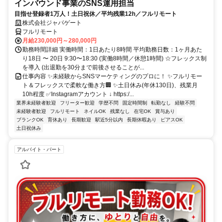
インバウンド事業のSNS運用担当
目指せ登録者1万人！土日祝休／平均残業12h／フルリモート
株式会社ジャパゲート
フルリモート
月給230,000円～280,000円
勤務時間詳細 実働時間：1日あたり8時間 平均勤務日数：1ヶ月あた
り18日 〜 20日 9:30〜18:30 (実働8時間／休憩1時間) ☆フレックス制
を導入 (出退勤を30分まで前後させることが...
仕事内容 ✨未経験からSNSマーケティングのプロに！ ✨フルリモー
ト＆フレックスで柔軟な働き方🏢 ✨土日休み(年休130日)、残業月
10h程度 ✅Instagramアカウント ↓ https:/...
業界未経験者歓迎
フリーター歓迎
学歴不問
固定時間制
転勤なし
経験不問
未経験者歓迎
フルリモート
ネイルOK
残業なし
在宅OK
賞与あり
ブランクOK
育休あり
長期歓迎
駅近5分以内
長期休暇あり
ピアスOK
土日祝休み
アルバイト・パート