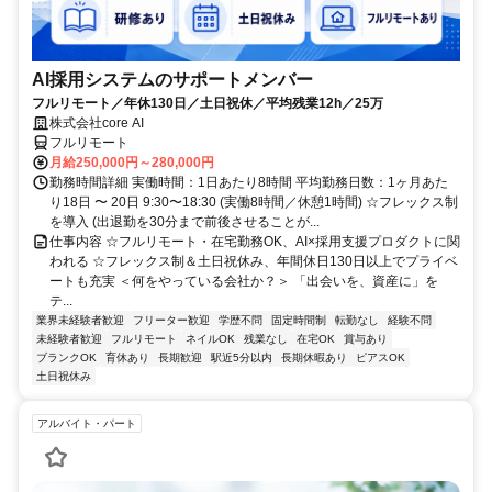
AI採用システムのサポートメンバー
フルリモート／年休130日／土日祝休／平均残業12h／25万
株式会社core AI
フルリモート
月給250,000円～280,000円
勤務時間詳細 実働時間：1日あたり8時間 平均勤務日数：1ヶ月あた
り18日 〜 20日 9:30〜18:30 (実働8時間／休憩1時間) ☆フレックス制
を導入 (出退勤を30分まで前後させることが...
仕事内容 ☆フルリモート・在宅勤務OK、AI×採用支援プロダクトに関
われる ☆フレックス制＆土日祝休み、年間休日130日以上でプライベ
ートも充実 ＜何をやっている会社か？＞ 「出会いを、資産に」を
テ...
業界未経験者歓迎
フリーター歓迎
学歴不問
固定時間制
転勤なし
経験不問
未経験者歓迎
フルリモート
ネイルOK
残業なし
在宅OK
賞与あり
ブランクOK
育休あり
長期歓迎
駅近5分以内
長期休暇あり
ピアスOK
土日祝休み
アルバイト・パート