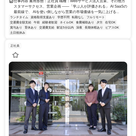
仕事内容 雇用形態：正社員 職種：Webサービス法人営業、その他カ
スタマーサクセス、営業企画 ――「学ぶ人が評価される」 AI SaaSの
最前線で、 AIを使い倒しながら営業の市場価値を一気に上げる...
ランチタイム
資格取得支援あり
学歴不問
転勤なし
フルリモート
交通費全額支給
午前
経験者歓迎
ネイルOK
食費補助あり
夕方
在宅OK
賞与あり
育休あり
交通費支給
駅近5分以内
深夜
長期休暇あり
ピアスOK
土日祝休み
正社員