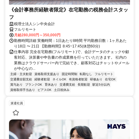
《会計事務所経験者限定》在宅勤務の税務会計スタッ
フ
税理士法人シン中央会計
フルリモート
月給280,000円～350,000円
勤務時間詳細 実働時間：1日あたり8時間 平均勤務日数：1ヶ月あた
り18日 〜 21日 【勤務時間】8:45~17:45(休憩60分)
仕事内容 完全在宅勤務(フルリモート)で、会計データのチェックや顧
客対応、決算書や申告書の作成業務を行っていただきます。 社内の
業務はクラウドサーバー内で完結でき、顧客対応はチャットやメール
が中心なの...
主婦・主夫歓迎
資格取得支援あり
固定時間制
転勤なし
フルリモート
交通費全額支給
経験者歓迎
ネイルOK
有資格者歓迎
研修あり
在宅OK
賞与あり
ブランクOK
育休あり
交通費支給
長期歓迎
駅近5分以内
資格取得手当あり
ピアスOK
土日祝休み
派遣社員