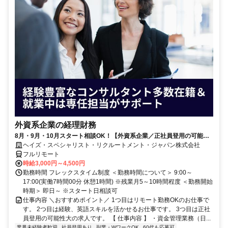
外資系企業の経理財務
8月・9月・10月スタート相談OK！【外資系企業／正社員登用の可能性
大／700万～800万／リモート勤務OK】経理財務
ヘイズ・スペシャリスト・リクルートメント・ジャパン株式会社
フルリモート
時給3,000円～4,500円
勤務時間 フレックスタイム制度 ＜勤務時間について＞ 9:00～
17:00(実働7時間00分 休憩1時間) ※残業月5～10時間程度 ＜勤務開始
時期＞ 即日～ ※スタート日相談可
仕事内容 ＼おすすめポイント／ 1つ目はリモート勤務OKのお仕事で
す。 2つ目は経験、英語スキルを活かせるお仕事です。 3つ目は正社
員登用の可能性大の求人です。 【 仕事内容 】 ・資金管理業務（日...
業界未経験者歓迎
社員登用あり
副業・WワークOK
60代も応募可