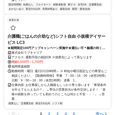
固定時間制
転勤なし
フルリモート
経験者歓迎
駅ナカ
在宅OK
交通費支給
まかないあり
駅近5分以内
長期休暇あり
服装自由
髪型・髪色自由
派遣社員
介護職(ごはんの介助など)シフト自由 小規模デイサー
ビス LC3
★期間限定100円アップキャンペーン実施中★週払い可＊融通の利く小
規模施設＊週2日～選べるシフト/家庭と両立したい方にぴったりな施設
株式会社ラブキャリア
です
アクセス: 通勤手段の相談OK ※就業先によって異なります
時給1,550円～1,750円
福岡県嘉穂郡
勤務時間・曜日: 週2日/1日8時間～ ※ 時短や曜日固定などの希望もご
相談ください。 【勤務時間例】 早番 7：00～16：00（休憩1時間）
日勤 9：00～18：00（休憩1時間） 遅番 1...
仕事内容: お仕事探しから入職後もしっかり寄り添います 「希望条件
を叶えてもらえるの？」 →専任の営業担当が条件交渉します！ 「資
格や経験を持っていても初めてのところは何かと不安・・・」 →営
業...
残業なし
交通費支給
駅近5分以内
シフト制
前へ
次へ
1
2
3
4
5