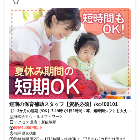
短期の保育補助スタッフ【資格必須】/kc400101
【1~3か月の短期でOK】7-19時で1日3時間～等、短時間シフトも大丈夫
です！【ライフスタイルに合わせて働こう♪】
株式会社ウィルオブ・ワーク
アクセス 最寄：新飯塚駅
時給1,450円以上
福岡県嘉穂郡
勤務時間 週2日～,1日3時間～相談OK！ 「7月から2カ月だけ働きた