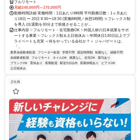
フルリモート
月給240,000円～270,000円
勤務時間詳細 実働時間：1日あたり8時間 平均勤務日数：1ヶ月あた
り18日 〜 20日 9:30〜18:30 (実働8時間／休憩1時間) ☆フレックス制
を導入 (出退勤を30分まで前後させることが...
仕事内容 ✨フルリモート・在宅勤務OK ✨外国人材の日本就業をサポ
ートする事業 ✨フレックス制＆土日祝休み ✨年間休日130日以上でプ
ライベートも充実 ＜何をやっている会社か？＞ ジャパゲートは、
「...
業界未経験者歓迎
フリーター歓迎
学歴不問
固定時間制
転勤なし
経験不問
未経験者歓迎
フルリモート
ネイルOK
残業なし
在宅OK
賞与あり
ブランクOK
育休あり
長期歓迎
駅近5分以内
長期休暇あり
ピアスOK
土日祝休み
正社員