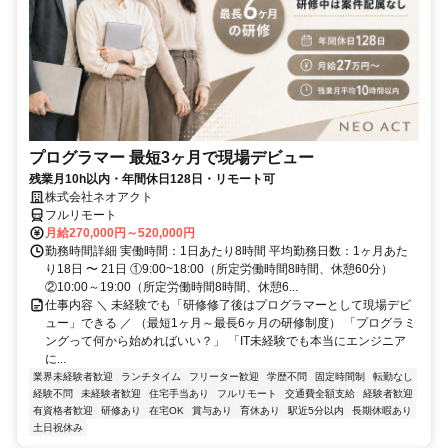
プログラマー 最短3ヶ月で現場デビュー
残業月10h以内・年間休日128日・リモート可
株式会社ネオアクト
フルリモート
月給270,000円～520,000円
勤務時間詳細 実働時間：1日あたり8時間 平均勤務日数：1ヶ月あた
り18日 〜 21日 ①9:00~18:00（所定労働時間8時間、休憩60分）
②10:00～19:00（所定労働時間8時間、休憩6...
仕事内容 ＼ 未経験でも「研修修了後はプログラマーとして現場デビ
ュー」できる ／ （最短1ヶ月～最長6ヶ月の研修制度） 「プログラミ
ングって何から始めればいい？」 「IT未経験でも本当にエンジニア
に...
業界未経験者歓迎
ランチタイム
フリーター歓迎
学歴不問
固定時間制
転勤なし
経験不問
未経験者歓迎
住宅手当あり
フルリモート
交通費全額支給
経験者歓迎
有資格者歓迎
研修あり
在宅OK
賞与あり
育休あり
駅近5分以内
長期休暇あり
土日祝休み