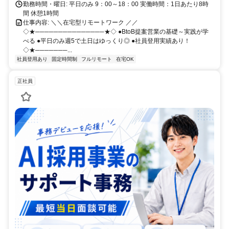
勤務時間・曜日: 平日のみ 9：00～18：00 実働時間：1日あたり8時
間 休憩1時間
仕事内容: ＼＼在宅型リモートワーク ／／
◇★───────────────★◇ ●BtoB提案営業の基礎～実践が学
べる ●平日のみ週5で土日はゆっくり◎ ●社員登用実績あり！
◇★───────...
社員登用あり
固定時間制
フルリモート
在宅OK
正社員