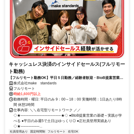
キャッシュレス決済のインサイドセールス(フルリモー
ト勤務)
【フルリモート勤務OK】平日５日勤務／経験者歓迎・BtoB提案営業で
スキルアップ
株式会社make standards
フルリモート
時給1,600円以上
勤務時間・曜日: 平日のみ 9：00～18：00 実働時間：1日あたり8時
間 休憩1時間
仕事内容: ＼＼在宅型リモートワーク ／／
◇★───────────────★◇ ●BtoB提案営業の基礎～実践が学
べる ●平日のみ週5で土日はゆっくり◎ ●正社員登用実績あり
◇★───────...
社員登用あり
固定時間制
フルリモート
在宅OK