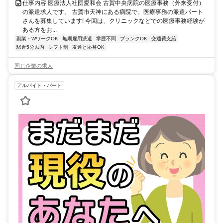
仕事内容 医療法人社団愛和会 古賀中央病院の医療事務（外来受付）
の派遣求人です。 古賀市天神にある病院で、医療事務の派遣パート
さんを募集しています! 今回は、クリニックなどでの医療事務経験が
ある方をお...
副業・WワークOK
無期雇用派遣
学歴不問
ブランクOK
交通費支給
駅近5分以内
シフト制
友達と応募OK
同じ企業の求人
アルバイト・パート