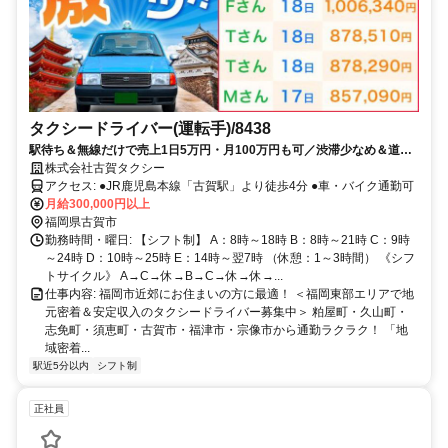
タクシードライバー(運転手)/8438
駅待ち＆無線だけで売上1日5万円・月100万円も可／渋滞少なめ＆道が
覚えやすいエリア
株式会社古賀タクシー
アクセス: ●JR鹿児島本線「古賀駅」より徒歩4分 ●車・バイク通勤可
月給300,000円以上
福岡県古賀市
勤務時間・曜日: 【シフト制】 A：8時～18時 B：8時～21時 C：9時
～24時 D：10時～25時 E：14時～翌7時 （休憩：1～3時間） 《シフ
トサイクル》 A→C→休→B→C→休→休→...
仕事内容: 福岡市近郊にお住まいの方に最適！ ＜福岡東部エリアで地
元密着＆安定収入のタクシードライバー募集中＞ 粕屋町・久山町・
志免町・須恵町・古賀市・福津市・宗像市から通勤ラクラク！ 「地
域密着...
駅近5分以内
シフト制
正社員