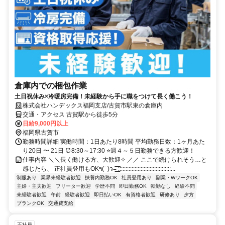
倉庫内での梱包作業
土日祝休み×冷暖房完備！未経験から手に職をつけて長く働こう！
株式会社ハンデックス福岡支店/古賀市駅東の倉庫内
交通・アクセス 古賀駅から徒歩5分
日給9,000円以上
福岡県古賀市
勤務時間詳細 実働時間：1日あたり8時間 平均勤務日数：1ヶ月あた
り20日 〜 21日 ⏰8:30～17:30 ⭐週４～５日勤務できる方歓迎！
仕事内容 ＼＼長く働ける方、大歓迎✧ ／／ ここで続けられそう…と
感じたら、 正社員登用もOK٩(¨ )ว=͟͟͞͞‪‬‬‬‬‬ :::::::::::::::::::::::::::::::::::...
制服あり
業界未経験者歓迎
扶養内勤務OK
社員登用あり
副業・WワークOK
主婦・主夫歓迎
フリーター歓迎
学歴不問
即日勤務OK
転勤なし
経験不問
未経験者歓迎
午前
経験者歓迎
即日払いOK
有資格者歓迎
研修あり
夕方
ブランクOK
交通費支給
正社員