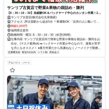
サンリブ古賀店で野菜&果物の袋詰め・陳列
【8：30～16：30】未経験OK＆バックヤード中心のカンタン作業！20
代～中高年世代まで幅広く活躍中
サンリブ古賀店(株式会社丸珠物産)
アクセス: JR古賀駅から徒歩5分 ＊車通勤OK 「近所の人に働いてい
る姿を見られたくないのよ」なんて方もいて、車で20～30分かけて
時給1,060円
通勤する人もいます。 バックヤードでの作業なので、接客はありま
福岡県古賀市
勤務時間・曜日: 8：30～16：30（休憩1時間）
せんのでご安心下さい。 ありのママ（すっぴん）勤務もOK。
仕事内容: サンリブ古賀店内で簡単な野菜や果物を袋詰め・陳列をお
任せ。(マスク着用ok) ●バックヤード作業が中心なので、接客が苦手
な方にもオススメ！ ●裏方作業だから気兼ねなくノーメイクで勤務...
交通費支給
駅近5分以内
シフト制
昇給あり
アルバイト・パート