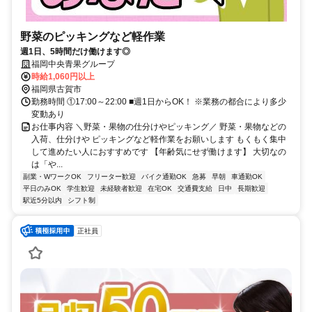
野菜のピッキングなど軽作業
週1日、5時間だけ働けます◎
福岡中央青果グループ
時給1,060円以上
福岡県古賀市
勤務時間 ①17:00～22:00 ■週1日からOK！ ※業務の都合により多少
変動あり
お仕事内容 ＼野菜・果物の仕分けやピッキング／ 野菜・果物などの
入荷、仕分けや ピッキングなど軽作業をお願いします もくもく集中
して進めたい人におすすめです 【年齢気にせず働けます】 大切なの
は「や...
副業・WワークOK
フリーター歓迎
バイク通勤OK
急募
早朝
車通勤OK
平日のみOK
学生歓迎
未経験者歓迎
在宅OK
交通費支給
日中
長期歓迎
駅近5分以内
シフト制
正社員