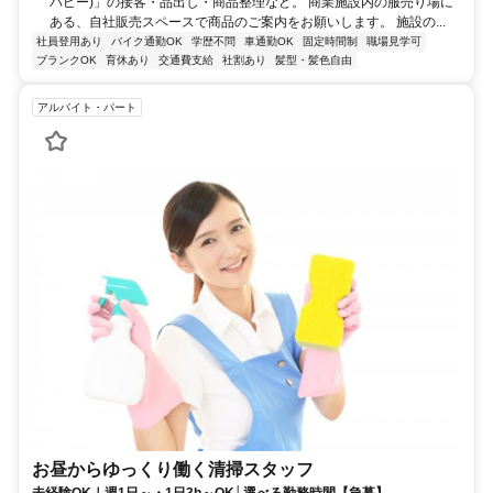
パピー)」の接客・品出し・商品整理など。 商業施設内の服売り場に
ある、自社販売スペースで商品のご案内をお願いします。 施設の...
社員登用あり
バイク通勤OK
学歴不問
車通勤OK
固定時間制
職場見学可
ブランクOK
育休あり
交通費支給
社割あり
髪型・髪色自由
アルバイト・パート
お昼からゆっくり働く清掃スタッフ