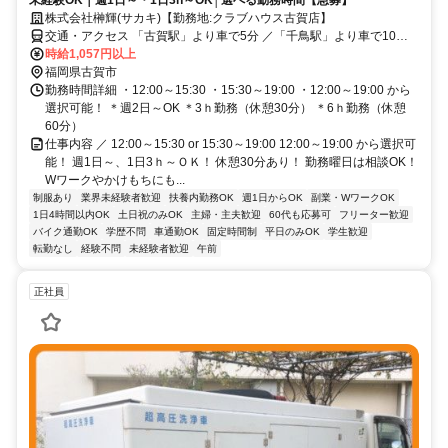
未経験OK｜週1日～・1日3h～OK│選べる勤務時間【急募】
株式会社榊輝(サカキ)【勤務地:クラブハウス古賀店】
交通・アクセス 「古賀駅」より車で5分 ／「千鳥駅」より車で10分
＊車・バイク通勤OK
時給1,057円以上
福岡県古賀市
勤務時間詳細 ・12:00～15:30 ・15:30～19:00 ・12:00～19:00 から
選択可能！ ＊週2日～OK ＊3ｈ勤務（休憩30分） ＊6ｈ勤務（休憩
60分）
仕事内容 ／ 12:00～15:30 or 15:30～19:00 12:00～19:00 から選択可
能！ 週1日～、1日3ｈ～ＯＫ！ 休憩30分あり！ 勤務曜日は相談OK！
Wワークやかけもちにも...
制服あり
業界未経験者歓迎
扶養内勤務OK
週1日からOK
副業・WワークOK
1日4時間以内OK
土日祝のみOK
主婦・主夫歓迎
60代も応募可
フリーター歓迎
バイク通勤OK
学歴不問
車通勤OK
固定時間制
平日のみOK
学生歓迎
転勤なし
経験不問
未経験者歓迎
午前
正社員