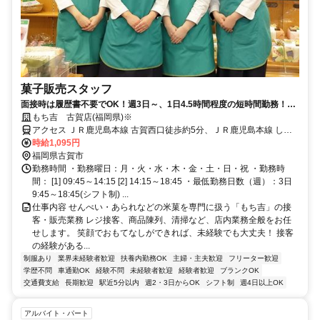
菓子販売スタッフ
面接時は履歴書不要でOK！週3日～、1日4.5時間程度の短時間勤務！扶
養内勤務もOK！
もち吉 古賀店(福岡県)※
アクセス ＪＲ鹿児島本線 古賀西口徒歩約5分、ＪＲ鹿児島本線 しし
ぶ西口徒歩約20分、ＪＲ鹿児島本線 千鳥西口徒歩約26分
時給1,095円
福岡県古賀市
勤務時間 ・勤務曜日：月・火・水・木・金・土・日・祝 ・勤務時
間： [1] 09:45～14:15 [2] 14:15～18:45 ・最低勤務日数（週）：3日
9:45～18:45(シフト制) ...
仕事内容 せんべい・あられなどの米菓を専門に扱う「もち吉」の接
客・販売業務 レジ接客、商品陳列、清掃など、店内業務全般をお任
せします。 笑顔でおもてなしができれば、未経験でも大丈夫！ 接客
の経験がある...
制服あり
業界未経験者歓迎
扶養内勤務OK
主婦・主夫歓迎
フリーター歓迎
学歴不問
車通勤OK
経験不問
未経験者歓迎
経験者歓迎
ブランクOK
交通費支給
長期歓迎
駅近5分以内
週2・3日からOK
シフト制
週4日以上OK
アルバイト・パート