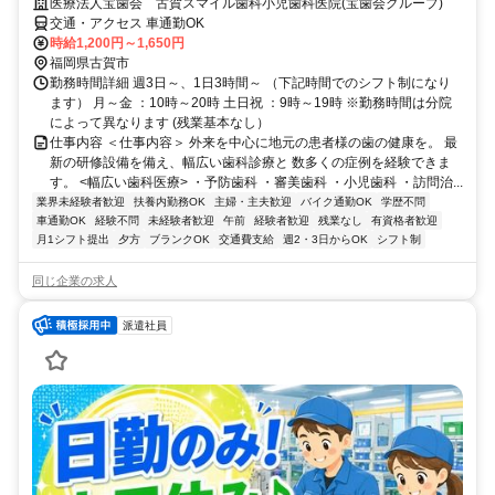
医療法人宝歯会 古賀スマイル歯科小児歯科医院(宝歯会グループ)
交通・アクセス 車通勤OK
時給1,200円～1,650円
福岡県古賀市
勤務時間詳細 週3日～、1日3時間～ （下記時間でのシフト制になり
ます） 月～金 ：10時～20時 土日祝 ：9時～19時 ※勤務時間は分院
によって異なります (残業基本なし）
仕事内容 ＜仕事内容＞ 外来を中心に地元の患者様の歯の健康を。 最
新の研修設備を備え、幅広い歯科診療と 数多くの症例を経験できま
す。 <幅広い歯科医療> ・予防歯科 ・審美歯科 ・小児歯科 ・訪問治...
業界未経験者歓迎
扶養内勤務OK
主婦・主夫歓迎
バイク通勤OK
学歴不問
車通勤OK
経験不問
未経験者歓迎
午前
経験者歓迎
残業なし
有資格者歓迎
月1シフト提出
夕方
ブランクOK
交通費支給
週2・3日からOK
シフト制
同じ企業の求人
派遣社員