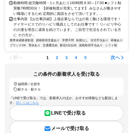
勤務時間 総労働時間：1ヶ月あたり160時間 8:30～17:00 ■シフト制
実働7時間30分！ 【研修制度が充実してます】 みなさんが働きやす
い職場にするため 定期的に面談をさせて頂いてます。...
仕事内容 【お仕事詳細】上場企業ならではの長く働ける環境です！
デイサービスでのリハビリ職員としてのお仕事です！ リハビリ中心
の介護を理念に成長を続けています。 ご自宅で生活をされている方
に その方が...
業界未経験者歓迎
資格取得支援あり
学歴不問
転勤なし
住宅手当あり
研修あり
ブランクOK
育休あり
交通費支給
駅近5分以内
資格取得手当あり
シフト制
前へ
次へ
1
2
3
4
5
この条件の新着求人を受け取る
福岡県 / 古賀市
駅チカ・駅ナカ
「LINEで受け取る」では、新着求人のほか、おすすめ情報なども配信しま
す。
詳しくはこちら
LINEで受け取る
メールで受け取る