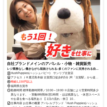
自社ブランドメインのアパレル・小物・雑貨販売
レジ業務なし♪働きながら垢抜けられる♪多くのファンに支持される自社
の洋服を届けるお仕事
HushPuppies(ハッシュパピー) サンリブ古賀店
アクセス ＪＲ鹿児島本線 古賀西口徒歩約5分 JR「古賀駅」から徒歩5
分 ★駅チカ
時給1,150円以上
福岡県古賀市
勤務時間 標準勤務時間帯／10:00～19:00 ※店舗により営業時間多少
異なります。 ・実働8時間/休憩1時間 ・ほぼ残業なし ・休憩スペース
やお昼を食べる場所あり 【 1日の流れ：例 】 10...
仕事内容 お仕事の概要 アパレルブランド「Hush Puppies(ハッシュ