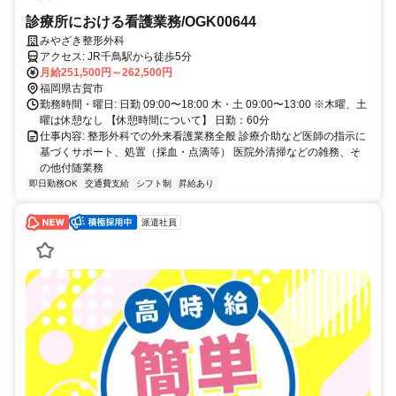
診療所における看護業務/OGK00644
みやざき整形外科
アクセス: JR千鳥駅から徒歩5分
月給251,500円～262,500円
福岡県古賀市
勤務時間・曜日: 日勤 09:00〜18:00 木・土 09:00〜13:00 ※木曜、土
曜は休憩なし 【休憩時間について】 日勤：60分
仕事内容: 整形外科での外来看護業務全般 診療介助など医師の指示に
基づくサポート、処置（採血・点滴等） 医院外清掃などの雑務、そ
の他付随業務
即日勤務OK
交通費支給
シフト制
昇給あり
派遣社員