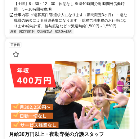
【土曜】8：30～12：30 休憩なし ※週40時間労働 時間外労働時
間 5～10時間程度/月
仕事内容: ✅急募案件/派遣求人になります（期間限定3ヶ月） ・急な
職員の病欠による派遣募集になります ・総務労務事務のお仕事にな
ります/給与計算、給与振込など ✅派遣時給1,500円～1,550円...
急募
固定時間制
交通費支給
駅近5分以内
正社員
月給30万円以上・夜勤専従の介護スタッフ