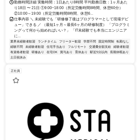
勤務時間詳細 実働時間：1日あたり8時間 平均勤務日数：1ヶ月あた
り18日 〜 21日 ①9:00~18:00（所定労働時間8時間、休憩60分）
②10:00～19:00（所定労働時間8時間、休憩6...
仕事内容 ＼ 未経験でも「研修修了後はプログラマーとして現場デビ
ュー」できる ／ （最短1ヶ月～最長6ヶ月の研修制度） 「プログラミ
ングって何から始めればいい？」 「IT未経験でも本当にエンジニア
に...
業界未経験者歓迎
ランチタイム
フリーター歓迎
学歴不問
固定時間制
転勤なし
経験不問
未経験者歓迎
住宅手当あり
フルリモート
交通費全額支給
経験者歓迎
有資格者歓迎
研修あり
在宅OK
賞与あり
育休あり
駅近5分以内
長期休暇あり
土日祝休み
正社員