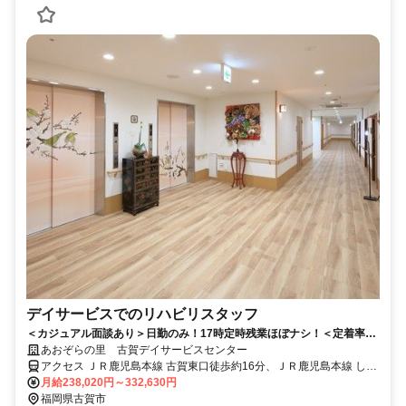
デイサービスでのリハビリスタッフ
＜カジュアル面談あり＞日勤のみ！17時定時残業ほぼナシ！＜定着率9
割！＞経験不問/男女活躍中！
あおぞらの里 古賀デイサービスセンター
アクセス ＪＲ鹿児島本線 古賀東口徒歩約16分、ＪＲ鹿児島本線 しし
ぶ東口徒歩約28分、ＪＲ鹿児島本線 千鳥西口徒歩約34分 ｢古賀駅｣よ
月給238,020円～332,630円
り車で6分＊車・バイク通勤可/駐車場有
福岡県古賀市