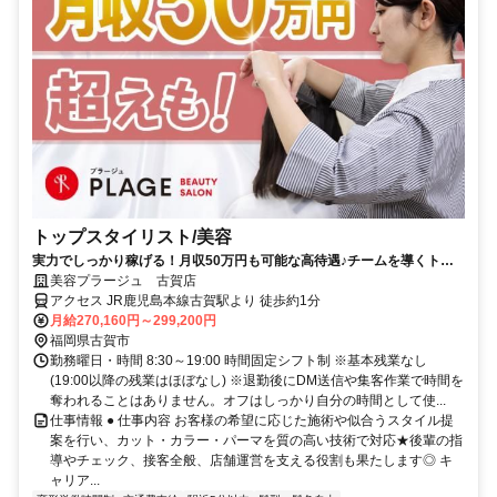
トップスタイリスト/美容
実力でしっかり稼げる！月収50万円も可能な高待遇♪チームを導くトッ
プスタイリスト！
美容プラージュ 古賀店
アクセス JR鹿児島本線古賀駅より 徒歩約1分
月給270,160円～299,200円
福岡県古賀市
勤務曜日・時間 8:30～19:00 時間固定シフト制 ※基本残業なし
(19:00以降の残業はほぼなし) ※退勤後にDM送信や集客作業で時間を
奪われることはありません。オフはしっかり自分の時間として使...
仕事情報 ● 仕事内容 お客様の希望に応じた施術や似合うスタイル提
案を行い、カット・カラー・パーマを質の高い技術で対応★後輩の指
導やチェック、接客全般、店舗運営を支える役割も果たします◎ キ
ャリア...