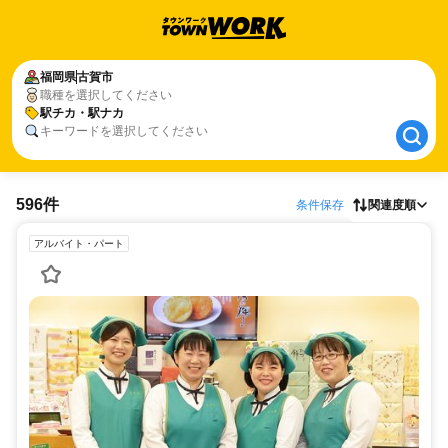
福岡県
福岡県
古賀市
古賀市
職種を選択してください
駅チカ・駅ナカ
駅チカ・駅ナカ
キーワードを選択してください
596件
条件保存
関連度順
アルバイト・パート