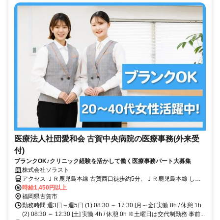
医療法人社団愛和会 古賀中央病院の医療事務(外来受
付)
ブランクOK♪クリニック経験を活かして働く医療事務パート大募集
株式会社ソラスト
アクセス ＪＲ鹿児島本線 古賀西口徒歩約5分、ＪＲ鹿児島本線 しし
ぶ西口徒歩約16分、ＪＲ鹿児島本線 千鳥西口徒歩約30分 マイカー通
時給1,450円以上
勤可,敷地内全て禁煙
福岡県古賀市
勤務時間 週3日～週5日 (1) 08:30 ～ 17:30 [月～金] 実働 8h / 休憩 1h
(2) 08:30 ～ 12:30 [土] 実働 4h / 休憩 0h ※土曜日は交代制勤務 事前...