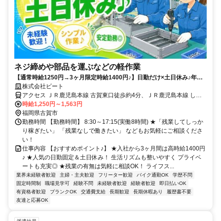
ネジ締めや部品を運ぶなどの軽作業
【通常時給1250円→3ヶ月限定時給1400円♪】日勤だけ×土日休み♪年間
休日125日以上！残業の相談OK！未経験ＯＫ◎駅チカ＆空調完備
株式会社ビート
アクセス ＪＲ鹿児島本線 古賀東口徒歩約4分、ＪＲ鹿児島本線 しし
ぶ西口徒歩約19分 JR古賀駅より徒歩5分程
時給1,250円～1,563円
福岡県古賀市
勤務時間 【勤務時間】 8:30～17:15(実働8時間) ★「残業してしっか
り稼ぎたい」 「残業なしで働きたい」 などもお気軽にご相談くださ
い！
仕事内容 【おすすめポイント♪】 ★入社から3ヶ月間は高時給1400円
♪ ★人気の日勤固定＆土日休み！ 生活リズムも整いやすく プライベ
ートも充実◎ ★残業の有無は気軽に相談OK！ ライフス...
業界未経験者歓迎
主婦・主夫歓迎
フリーター歓迎
バイク通勤OK
学歴不問
固定時間制
職場見学可
経験不問
未経験者歓迎
経験者歓迎
即日払いOK
有資格者歓迎
ブランクOK
交通費支給
長期歓迎
長期休暇あり
履歴書不要
友達と応募OK