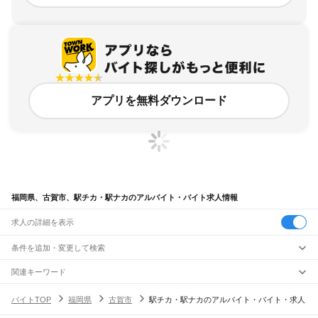
アプリを無料ダウンロード
福岡県、古賀市、駅チカ・駅ナカのアルバイト・バイト求人情報
求人の詳細を表示
条件を追加・変更して検索
市区町村を追加・変更
関連キーワード
福岡県 福岡市 駅チカ・駅ナカ 銀
福岡県 古賀市 古賀駅 ネイルok
福岡県
駅を追加・変更
バイトTOP
福岡県
古賀市
駅チカ・駅ナカのアルバイト・バイト・求人
福岡県 古賀市 古賀駅 ベスト
福岡県 駅チカ・駅ナカ ららぽーと福岡
福岡県
すべて
福岡県 駅チカ・駅ナカ スーパー
北九州市
すべて