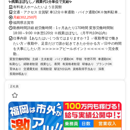
✨残業ほぼなし／残業代1分単位で支給✨
有料老人ホームたいよう古賀館
交通・アクセス 古賀駅 車12分※車通勤・バイク通勤OK※無料駐車場
アリ！交通費としてガソリン代支給！
月給302,250円
福岡県古賀市
勤務時間詳細 総労働時間：1ヶ月あたり170時間 変形労働時間制
18:00～9:00 ※休憩120分 ※残業ほぼなし（月平均10h以内）
仕事内容 【あなたはいくつ当てはまりますか？】 ✅夜勤専従で働き
たい方 ✅夜勤中、足音だけで誰が起きてきたか分かる方 ✅日中の時間
を大事にしたい方 ≫≫≫≫≫アピールポイント≪≪≪≪≪ ✨完全夜
勤...
変形労働時間制
主婦・主夫歓迎
バイク通勤OK
早朝
学歴不問
車通勤OK
転勤なし
経験者歓迎
残業なし
夜間
有資格者歓迎
研修あり
ブランクOK
育休あり
交通費支給
長期歓迎
駅近5分以内
資格取得手当あり
深夜
長期休暇あり
正社員