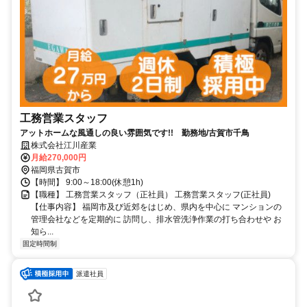
工務営業スタッフ
アットホームな風通しの良い雰囲気です!! 勤務地/古賀市千鳥
株式会社江川産業
月給270,000円
福岡県古賀市
【時間】 9:00～18:00(休憩1h)
【職種】 工務営業スタッフ（正社員） 工務営業スタッフ(正社員)
【仕事内容】 福岡市及び近郊をはじめ、県内を中心に マンションの
管理会社などを定期的に 訪問し、排水管洗浄作業の打ち合わせや お
知ら...
固定時間制
派遣社員