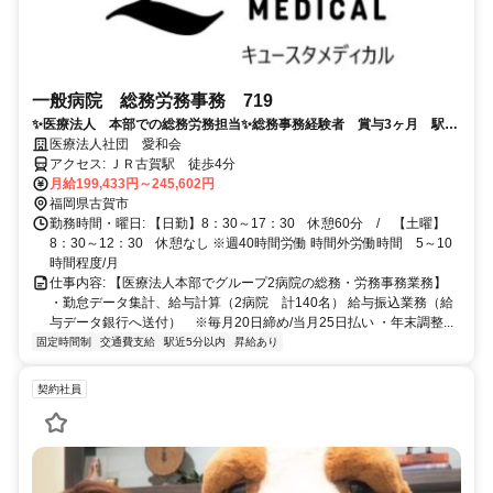
一般病院 総務労務事務 719
✨医療法人 本部での総務労務担当✨総務事務経験者 賞与3ヶ月 駅チ
カ 車通勤可
医療法人社団 愛和会
アクセス: ＪＲ古賀駅 徒歩4分
月給199,433円～245,602円
福岡県古賀市
勤務時間・曜日: 【日勤】8：30～17：30 休憩60分 / 【土曜】
8：30～12：30 休憩なし ※週40時間労働 時間外労働時間 5～10
時間程度/月
仕事内容: 【医療法人本部でグループ2病院の総務・労務事務業務】
・勤怠データ集計、給与計算（2病院 計140名） 給与振込業務（給
与データ銀行へ送付） ※毎月20日締め/当月25日払い ・年末調整...
固定時間制
交通費支給
駅近5分以内
昇給あり
契約社員