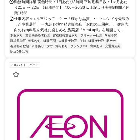
勤務時間詳細 実働時間：1日あたり8時間 平均勤務日数：1ヶ月あた
り21日 〜 22日 【勤務時間】 7:00～20:30 ∟上記より実働8時間／休
憩1時間
仕事内容 ⭐エル三和って…？ ー「確かな品質」×「トレンドを先読み
した事業展開」ー 九州各地で精肉販売店『お肉の三周家』、 健康志
向のお肉料理を気軽に楽しめる 惣菜店『Meat up!!』を展開して...
制服あり
業界未経験者歓迎
資格取得支援あり
フリーター歓迎
学歴不問
職場見学可
転勤なし
経験不問
未経験者歓迎
午前
経験者歓迎
駅ナカ
有資格者歓迎
研修あり
夕方
賞与あり
ブランクOK
育休あり
交通費支給
駅近5分以内
アルバイト・パート