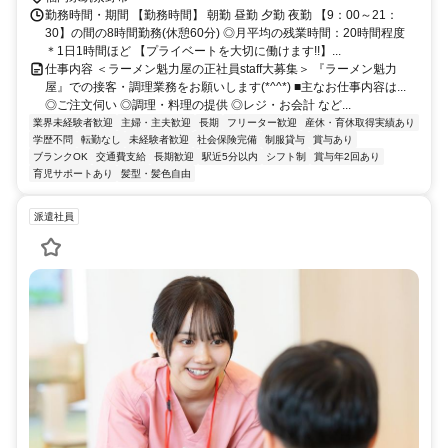
勤務時間・期間 【勤務時間】 朝勤 昼勤 夕勤 夜勤 【9：00～21：
30】の間の8時間勤務(休憩60分) ◎月平均の残業時間：20時間程度
＊1日1時間ほど 【プライベートを大切に働けます!!】...
仕事内容 ＜ラーメン魁力屋の正社員staff大募集＞ 『ラーメン魁力
屋』での接客・調理業務をお願いします(*^^*) ■主なお仕事内容は...
◎ご注文伺い ◎調理・料理の提供 ◎レジ・お会計 など...
業界未経験者歓迎
主婦・主夫歓迎
長期
フリーター歓迎
産休・育休取得実績あり
学歴不問
転勤なし
未経験者歓迎
社会保険完備
制服貸与
賞与あり
ブランクOK
交通費支給
長期歓迎
駅近5分以内
シフト制
賞与年2回あり
育児サポートあり
髪型・髪色自由
派遣社員