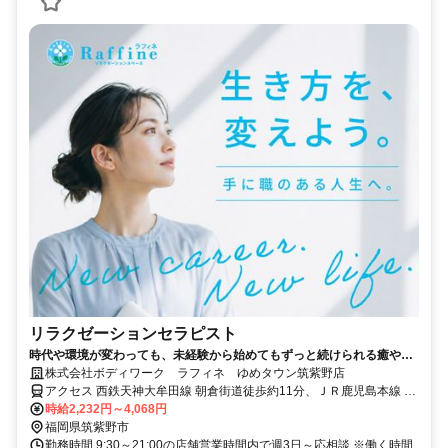
リラクゼーションセラピスト
時代や環境が変わっても、未経験から始めてもずっと続けられる癒やし
の仕事。手に職を身につけて、生き方を変えよう。
株式会社ボディワーク ラフィネ ゆめタウン筑紫野店
アクセス 西鉄天神大牟田線 朝倉街道徒歩約11分、ＪＲ鹿児島本線 天
拝山徒歩約15分、西鉄天神大牟田線 桜台（福岡県）東口徒歩約22分
時給2,232円～4,068円
最寄駅：朝倉街道駅
福岡県筑紫野市
勤務時間 9:30～21:00の店舗営業時間内で週3日～応相談 ※働く時間