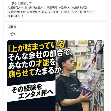
修をご用意して...
社員登用あり
資格取得支援あり
学歴不問
車通勤OK
未経験者歓迎
交通費全額支給
経験者歓迎
月1シフト提出
長期歓迎
シフト制
社割あり
週4日以上OK
正社員