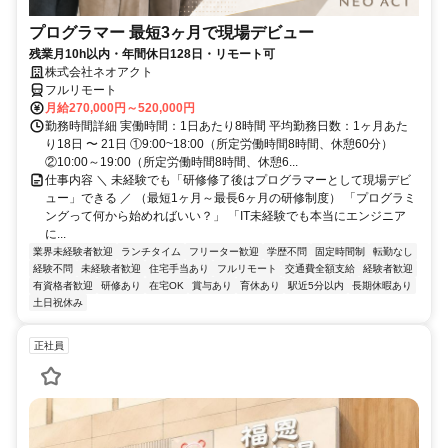
プログラマー 最短3ヶ月で現場デビュー
残業月10h以内・年間休日128日・リモート可
株式会社ネオアクト
フルリモート
月給270,000円～520,000円
勤務時間詳細 実働時間：1日あたり8時間 平均勤務日数：1ヶ月あた
り18日 〜 21日 ①9:00~18:00（所定労働時間8時間、休憩60分）
②10:00～19:00（所定労働時間8時間、休憩6...
仕事内容 ＼ 未経験でも「研修修了後はプログラマーとして現場デビ
ュー」できる ／ （最短1ヶ月～最長6ヶ月の研修制度） 「プログラミ
ングって何から始めればいい？」 「IT未経験でも本当にエンジニア
に...
業界未経験者歓迎
ランチタイム
フリーター歓迎
学歴不問
固定時間制
転勤なし
経験不問
未経験者歓迎
住宅手当あり
フルリモート
交通費全額支給
経験者歓迎
有資格者歓迎
研修あり
在宅OK
賞与あり
育休あり
駅近5分以内
長期休暇あり
土日祝休み
正社員