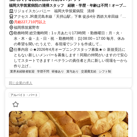
福岡大学筑紫病院の清掃スタッフ 経験・学歴・年齢は不問！オープニ
ング☆
リジョイスカンパニー 福岡大学筑紫病院 清掃
アクセス JR鹿児島本線「天拝山駅」下車 徒歩4分 西鉄大牟田線「朝
倉街道駅」下車 徒歩5分
月給227,710円以上
福岡県筑紫野市
勤務時間 総労働時間：1ヶ月あたり173時間 ・勤務曜日：月・火・
水・木・金・土・日・祝 ・勤務時間： [1] 08:00～17:00 毎月、休み
の希望を聞いたうえで、 各現場でシフトを作成して...
仕事内容 ☆★2026年4月オープニングスタッフ募集★☆ 新規受託に
ともない新しいメンバーを募集します！同期の仲間がいますので安心
してスタートできます！ベテランの責任者と共に新しい現場を一から
作り上げ...
業界未経験者歓迎
学歴不問
研修あり
賞与あり
交通費支給
シフト制
同じ企業の求人
アルバイト・パート