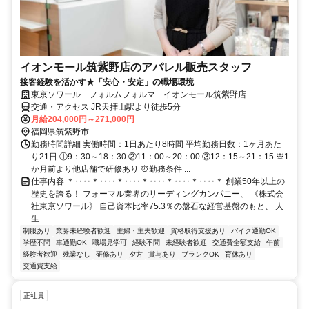
イオンモール筑紫野店のアパレル販売スタッフ
接客経験を活かす★「安心・安定」の職場環境
東京ソワール フォルムフォルマ イオンモール筑紫野店
交通・アクセス JR天拝山駅より徒歩5分
月給204,000円～271,000円
福岡県筑紫野市
勤務時間詳細 実働時間：1日あたり8時間 平均勤務日数：1ヶ月あた
り21日 ①9：30～18：30 ②11：00～20：00 ③12：15～21：15 ※1
か月前より他店舗で研修あり ⏰勤務条件 ...
仕事内容 ＊‥‥＊‥‥＊‥‥＊‥‥＊‥‥＊‥‥＊ 創業50年以上の
歴史を誇る！ フォーマル業界のリーディングカンパニー、 《株式会
社東京ソワール》 自己資本比率75.3％の盤石な経営基盤のもと、 人
生...
制服あり
業界未経験者歓迎
主婦・主夫歓迎
資格取得支援あり
バイク通勤OK
学歴不問
車通勤OK
職場見学可
経験不問
未経験者歓迎
交通費全額支給
午前
経験者歓迎
残業なし
研修あり
夕方
賞与あり
ブランクOK
育休あり
交通費支給
正社員