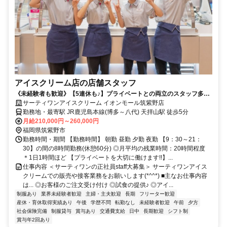
アイスクリーム店の店舗スタッフ
《未経験者も歓迎》【5連休も♪】プライベートとの両立のスタッフ多数
活躍！◎髪色自由♪
サーティワンアイスクリーム イオンモール筑紫野店
勤務地・最寄駅 JR鹿児島本線(博多～八代) 天拝山駅 徒歩5分
月給210,000円～260,000円
福岡県筑紫野市
勤務時間・期間 【勤務時間】 朝勤 昼勤 夕勤 夜勤 【9：30～21：
30】の間の8時間勤務(休憩60分) ◎月平均の残業時間：20時間程度
＊1日1時間ほど 【プライベートを大切に働けます!!】...
仕事内容 ＜サーティワンの正社員staff大募集＞ サーティワンアイス
クリームでの販売や接客業務をお願いします(*^^*) ■主なお仕事内容
は... ◎お客様のご注文受け付け ◎試食の提供♪ ◎アイ...
制服あり
業界未経験者歓迎
主婦・主夫歓迎
長期
フリーター歓迎
産休・育休取得実績あり
午後
学歴不問
転勤なし
未経験者歓迎
午前
夕方
社会保険完備
制服貸与
賞与あり
交通費支給
日中
長期歓迎
シフト制
賞与年2回あり