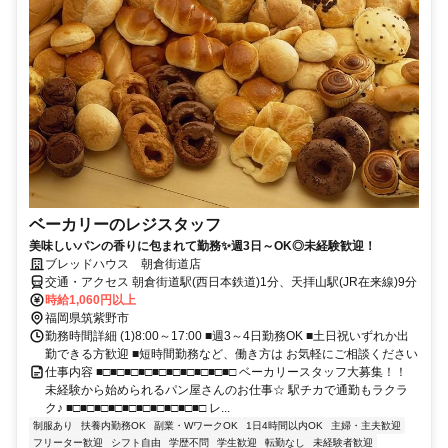
ベーカリーのレジスタッフ
美味しいパンの香りに包まれて勤務✨週3日～OK◎未経験歓迎！
ブレッドハウス 朝倉街道店
交通・アクセス 朝倉街道駅(西日本鉄道)1分、天拝山駅(JR在来線)9分
時給1,060円以上
福岡県筑紫野市
勤務時間詳細 (1)8:00～17:00 ■週3～4日勤務OK ■土日祝いずれか出
勤できる方歓迎 ■短時間勤務など、働き方は お気軽にご相談ください
仕事内容 ■□■□■□■□■□■□■□■□■□■□ ベーカリースタッフ大募集！！
未経験から始められるパン屋さんのお仕事☆ 駅チカで通勤もラクラ
ク♪ ■□■□■□■□■□■□■□■□■□■□ レ...
制服あり
扶養内勤務OK
副業・WワークOK
1日4時間以内OK
主婦・主夫歓迎
フリーター歓迎
シフト自由
学歴不問
学生歓迎
転勤なし
未経験者歓迎