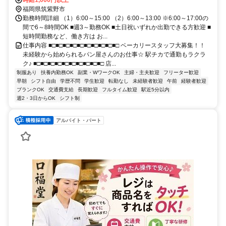
時給1,060円以上
福岡県筑紫野市
勤務時間詳細 （1）6:00～15:00 （2）6:00～13:00 ※6:00～17:00の
間で6～8時間OK ■週3～勤務OK ■土日祝いずれか出勤できる方歓迎 ■
短時間勤務など、働き方は お...
仕事内容 ■□■□■□■□■□■□■□■□■□■□ ベーカリースタッフ大募集！！
未経験から始められるパン屋さんのお仕事☆ 駅チカで通勤もラクラ
ク♪ ■□■□■□■□■□■□■□■□■□■□ 店...
制服あり
扶養内勤務OK
副業・WワークOK
主婦・主夫歓迎
フリーター歓迎
早朝
シフト自由
学歴不問
学生歓迎
転勤なし
未経験者歓迎
午前
経験者歓迎
ブランクOK
交通費支給
長期歓迎
フルタイム歓迎
駅近5分以内
週2・3日からOK
シフト制
アルバイト・パート