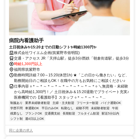
病院内看護助手
土日祝休み✨15:20までの日勤シフト✨時給1300円✨
株式会社ワイエム企画(筑紫野市俗明院)
交通・アクセス JR「天拝山駅」徒歩3分/西鉄「朝倉街道駅」徒歩3分
時給1,300円以上
福岡県筑紫野市
勤務時間詳細 7:00～15:20(休憩1h) ★「この日から働きたい」など、
勤務開始日のご相談もOK！在職中の方もお気軽にご相談ください♪
仕事内容 ○＊～＊～＊～＊～＊～＊～＊～＊～＊○ ＼無資格・未経験
から高時給1,300円！／ 土日祝休み＆15:20退勤でプライベート充実♪
医療機関での【看護助手】スタッフ ○＊～＊～＊～＊...
制服あり
業界未経験者歓迎
主婦・主夫歓迎
フリーター歓迎
バイク通勤OK
学歴不問
車通勤OK
平日のみOK
転勤なし
経験不問
未経験者歓迎
午前
残業なし
ブランクOK
交通費支給
長期歓迎
フルタイム歓迎
駅近5分以内
シフト制
週4日以上OK
同じ企業の求人