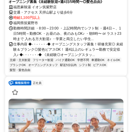
オープニング募集《未経験歓迎×週4日/5時間〜◎髪色自由》
福恩麻辣湯 イオン筑紫野店
交通・アクセス 天拝山駅より徒歩6分
時給1,100円以上
福岡県筑紫野市
勤務時間詳細 ・8:00～23:00 ・上記時間内でシフト制 ・週4日～、1
日5時間～勤務OK ・お昼のみ、夜のみもOK♪ ・朝8時〜 or ラスト23
時まで 入れる方大歓迎♪ ・学業と両立したい学生...
仕事内容 ◆-・-・-・-◆ オープニングスタッフ募集！研修充実◎ 未経
験＆ブランク◎髪色ピアスOK！ 週4以上のレギュラー勤務で安定収
入♪ ◆-・-・-・-◆ 《未経験◎オープニングスタッ...
主婦・主夫歓迎
フリーター歓迎
バイク通勤OK
学歴不問
車通勤OK
ネイルOK
ブランクOK
オープニングスタッフ
駅近5分以内
シフト制
ピアスOK
髪型・髪色自由
正社員