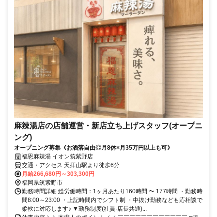
麻辣湯店の店舗運営・新店立ち上げスタッフ(オープニ
ング)
オープニング募集《お洒落自由◎月8休×月35万円以上も可》
福恩麻辣湯 イオン筑紫野店
交通・アクセス 天拝山駅より徒歩6分
月給266,680円～303,300円
福岡県筑紫野市
勤務時間詳細 総労働時間：1ヶ月あたり160時間 〜 177時間 ・勤務時
間8:00～23:00 ・上記時間内でシフト制 ・中抜け勤務なども応相談で
柔軟に対応します♪ ▼勤務制度(社員·店長共通)...