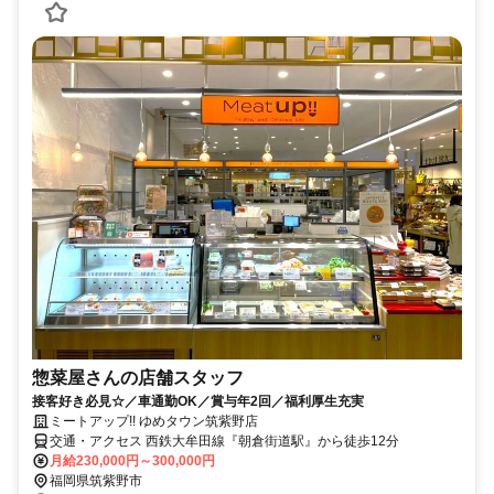
惣菜屋さんの店舗スタッフ
接客好き必見☆／車通勤OK／賞与年2回／福利厚生充実
ミートアップ!! ゆめタウン筑紫野店
交通・アクセス 西鉄大牟田線『朝倉街道駅』から徒歩12分
月給230,000円～300,000円
福岡県筑紫野市