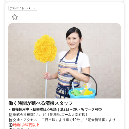
アルバイト・パート
働く時間が選べる清掃スタッフ
＜積極採用中＞勤務曜日応相談｜週2日～OK・Wワーク可◎
株式会社榊輝(サカキ)【勤務地:ズーム太宰府店】
交通・アクセス 「二日市駅」より車で10分 ／「朝倉街道駅」より車
で9分 ＊車・バイク通勤OK
時給1,057円以上