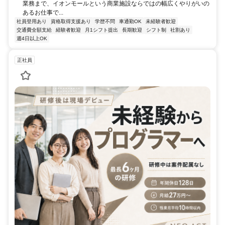
業務まで、イオンモールという商業施設ならではの幅広くやりがいの
あるお仕事で...
社員登用あり
資格取得支援あり
学歴不問
車通勤OK
未経験者歓迎
交通費全額支給
経験者歓迎
月1シフト提出
長期歓迎
シフト制
社割あり
週4日以上OK
正社員