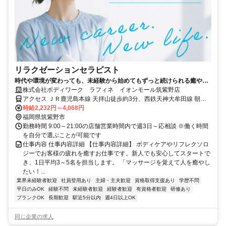
リラクゼーションセラピスト
時代や環境が変わっても、未経験から始めてもずっと続けられる癒やし
の仕事。手に職を身につけて、生き方を変えよう。
株式会社ボディワーク ラフィネ イオンモール筑紫野店
アクセス ＪＲ鹿児島本線 天拝山徒歩約3分、西鉄天神大牟田線 朝倉
街道徒歩約8分、ＪＲ鹿児島本線 二日市徒歩約27分 最寄駅：天拝山
時給2,232円～4,068円
駅
福岡県筑紫野市
勤務時間 9:00～21:00の店舗営業時間内で週3日～応相談 ※働く時間
を自分で選ぶことが可能です
仕事内容 仕事内容詳細 【仕事内容詳細】 ボディケアやリフレクソロ
ジーでお客様の疲れを癒すお仕事です。新人でも安心してスタートで
き、1日平均3～5名を担当します。 「マッサージを覚えて人を癒やし
たい！...
業界未経験者歓迎
社員登用あり
主婦・主夫歓迎
資格取得支援あり
学歴不問
平日のみOK
経験不問
未経験者歓迎
経験者歓迎
有資格者歓迎
研修あり
ブランクOK
長期歓迎
駅近5分以内
週4日以上OK
同じ企業の求人