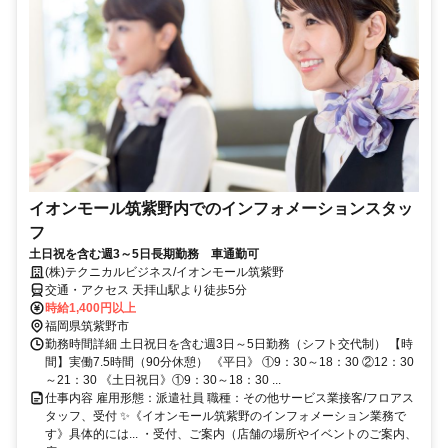
イオンモール筑紫野内でのインフォメーションスタッ
フ
土日祝を含む週3～5日長期勤務 車通勤可
(株)テクニカルビジネス/イオンモール筑紫野
交通・アクセス 天拝山駅より徒歩5分
時給1,400円以上
福岡県筑紫野市
勤務時間詳細 土日祝日を含む週3日～5日勤務（シフト交代制） 【時
間】実働7.5時間（90分休憩） 《平日》 ①9：30～18：30 ②12：30
～21：30 《土日祝日》①9：30～18：30 ...
仕事内容 雇用形態：派遣社員 職種：その他サービス業接客/フロアス
タッフ、受付 ✨《イオンモール筑紫野のインフォメーション業務で
す》具体的には... ・受付、ご案内（店舗の場所やイベントのご案内、