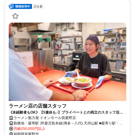
正社員
ラーメン店の店舗スタッフ
《未経験者もOK》【5連休も♪】プライベートとの両立のスタッフ活
躍！髪色自由◎I・Uターン大歓迎
ラーメン魁力屋 イオンモール筑紫野店
勤務地・最寄駅 JR鹿児島本線(博多～八代) 天拝山駅 ■最寄り駅・ア
クセス：JR鹿児島本線 天拝山駅から徒歩５分
月給250,000円以上
福岡県筑紫野市