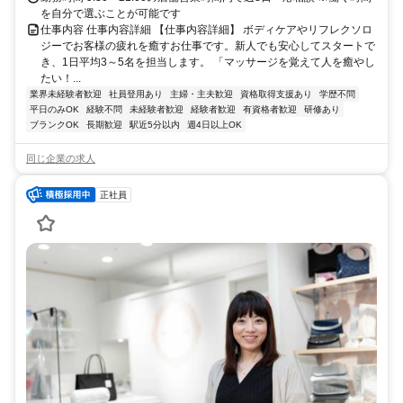
を自分で選ぶことが可能です
仕事内容 仕事内容詳細 【仕事内容詳細】 ボディケアやリフレクソロ
ジーでお客様の疲れを癒すお仕事です。新人でも安心してスタートで
き、1日平均3～5名を担当します。 「マッサージを覚えて人を癒やし
たい！...
業界未経験者歓迎
社員登用あり
主婦・主夫歓迎
資格取得支援あり
学歴不問
平日のみOK
経験不問
未経験者歓迎
経験者歓迎
有資格者歓迎
研修あり
ブランクOK
長期歓迎
駅近5分以内
週4日以上OK
同じ企業の求人
正社員