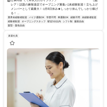
仕事内容 ＼＼本求人のポイント／／ ￣￣￣￣￣￣￣￣￣￣￣￣ □超
レア！話題の麻辣湯店でオープニング募集♪ □未経験歓迎！立ち上げ
メンバーとして裁量大！ □月8日休み★しっかり休んでしっかり稼げ
る！ ...
業界未経験者歓迎
バイク通勤OK
学歴不問
車通勤OK
経験不問
未経験者歓迎
経験者歓迎
オープニングスタッフ
駅近5分以内
シフト制
服装自由
髪型・髪色自由
派遣社員