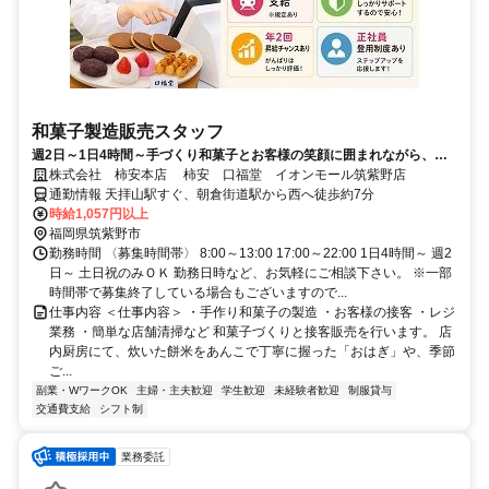
和菓子製造販売スタッフ
週2日～1日4時間～手づくり和菓子とお客様の笑顔に囲まれながら、一
緒に楽しく働きませんか
株式会社 柿安本店 柿安 口福堂 イオンモール筑紫野店
通勤情報 天拝山駅すぐ、朝倉街道駅から西へ徒歩約7分
時給1,057円以上
福岡県筑紫野市
勤務時間 〈募集時間帯〉 8:00～13:00 17:00～22:00 1日4時間～ 週2
日～ 土日祝のみＯＫ 勤務日時など、お気軽にご相談下さい。 ※一部
時間帯で募集終了している場合もございますので...
仕事内容 ＜仕事内容＞ ・手作り和菓子の製造 ・お客様の接客 ・レジ
業務 ・簡単な店舗清掃など 和菓子づくりと接客販売を行います。 店
内厨房にて、炊いた餅米をあんこで丁寧に握った「おはぎ」や、季節
ご...
副業・WワークOK
主婦・主夫歓迎
学生歓迎
未経験者歓迎
制服貸与
交通費支給
シフト制
業務委託