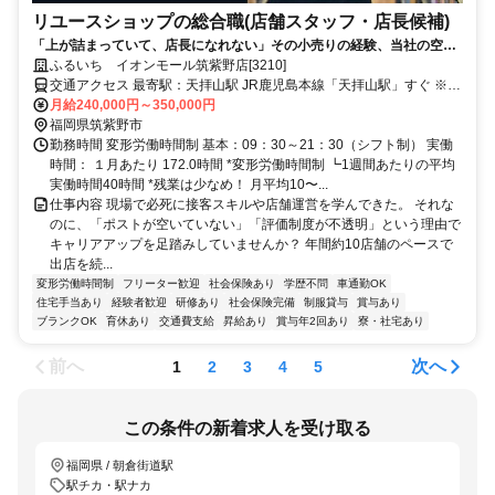
リユースショップの総合職(店舗スタッフ・店長候補)
「上が詰まっていて、店長になれない」その小売りの経験、当社の空き
ポストで活かしませんか。
ふるいち イオンモール筑紫野店[3210]
交通アクセス 最寄駅：天拝山駅 JR鹿児島本線「天拝山駅」すぐ ※全
国転勤あり ┗エリアの希望は最大限考慮。 「いきなり遠方に飛ばさ
月給240,000円～350,000円
れる」 という心配はありません。 ライフステージに合わせた 働き方
福岡県筑紫野市
を一緒に相談しましょう。 ┗異動に伴う引越費用、敷金礼金は 全て
勤務時間 変形労働時間制 基本：09：30～21：30（シフト制） 実働
会社で負担します！
時間： １月あたり 172.0時間 *変形労働時間制 ┗1週間あたりの平均
実働時間40時間 *残業は少なめ！ 月平均10〜...
仕事内容 現場で必死に接客スキルや店舗運営を学んできた。 それな
のに、「ポストが空いていない」「評価制度が不透明」という理由で
キャリアアップを足踏みしていませんか？ 年間約10店舗のペースで
出店を続...
変形労働時間制
フリーター歓迎
社会保険あり
学歴不問
車通勤OK
住宅手当あり
経験者歓迎
研修あり
社会保険完備
制服貸与
賞与あり
ブランクOK
育休あり
交通費支給
昇給あり
賞与年2回あり
寮・社宅あり
前へ
次へ
1
2
3
4
5
この条件の新着求人を受け取る
福岡県 / 朝倉街道駅
駅チカ・駅ナカ