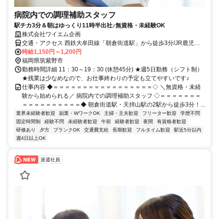
病院内での調理補助スタッフ
駅チカ3分＆朝はゆっくり11時半出社♪無資格・未経験OK
株式会社ワイエム企画
交通・アクセス 西鉄大牟田線「朝倉街道駅」から徒歩3分/JR鹿児島
本線「天拝山駅」から徒歩3分
時給1,150円～1,200円
福岡県筑紫野市
勤務時間詳細 11：30～19：30 (休憩45分) ★週5日勤務（シフト制）
★残業は少なめなので、お仕事終わりの予定も立てやすいです♪
仕事内容 ◆＝＝＝＝＝＝＝＝＝＝＝＝＝＝＝＝＝◇ ＼無資格・未経
験から始められる／ 病院内での調理補助スタッフ ◇＝＝＝＝＝＝＝
＝＝＝＝＝＝＝＝＝＝◆ 朝倉街道駅・天拝山駅の2駅から徒歩3分！...
業界未経験者歓迎
副業・WワークOK
主婦・主夫歓迎
フリーター歓迎
学歴不問
固定時間制
経験不問
未経験者歓迎
午前
経験者歓迎
夜間
有資格者歓迎
研修あり
夕方
ブランクOK
交通費支給
長期歓迎
フルタイム歓迎
駅近5分以内
週4日以上OK
派遣社員