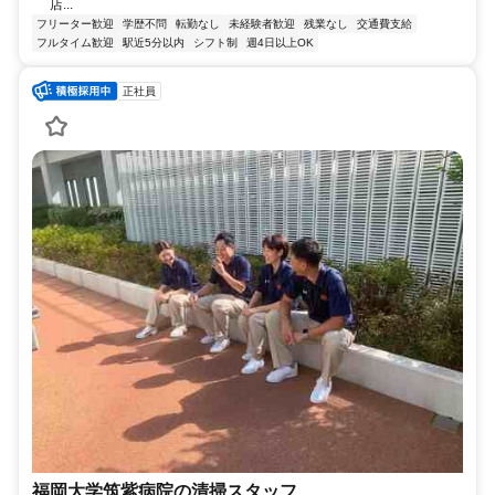
店...
フリーター歓迎
学歴不問
転勤なし
未経験者歓迎
残業なし
交通費支給
フルタイム歓迎
駅近5分以内
シフト制
週4日以上OK
正社員
福岡大学筑紫病院の清掃スタッフ