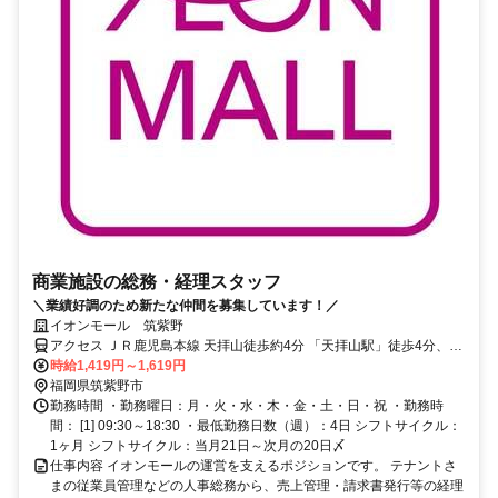
商業施設の総務・経理スタッフ
＼業績好調のため新たな仲間を募集しています！／
イオンモール 筑紫野
アクセス ＪＲ鹿児島本線 天拝山徒歩約4分 「天拝山駅」徒歩4分、
「朝倉街道駅」徒歩8分
時給1,419円～1,619円
福岡県筑紫野市
勤務時間 ・勤務曜日：月・火・水・木・金・土・日・祝 ・勤務時
間： [1] 09:30～18:30 ・最低勤務日数（週）：4日 シフトサイクル：
1ヶ月 シフトサイクル：当月21日～次月の20日〆
仕事内容 イオンモールの運営を支えるポジションです。 テナントさ
まの従業員管理などの人事総務から、売上管理・請求書発行等の経理