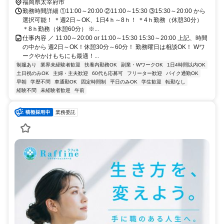
福岡県太宰府市
勤務時間詳細 ①11:00～20:00 ②11:00～15:30 ③15:30～20:00 から
選択可能！ ＊週2日～OK、1日4ｈ～8ｈ！ ＊4ｈ勤務（休憩30分）
＊8ｈ勤務（休憩60分） ※...
仕事内容 ／ 11:00～20:00 or 11:00～15:30 15:30～20:00 上記、時間
の中から 週2日～OK！休憩30分～60分！ 勤務曜日は相談OK！ Wワ
ークやかけもちにも最適！...
制服あり
業界未経験者歓迎
扶養内勤務OK
副業・WワークOK
1日4時間以内OK
土日祝のみOK
主婦・主夫歓迎
60代も応募可
フリーター歓迎
バイク通勤OK
早朝
学歴不問
車通勤OK
固定時間制
平日のみOK
学生歓迎
転勤なし
経験不問
未経験者歓迎
午前
業務委託