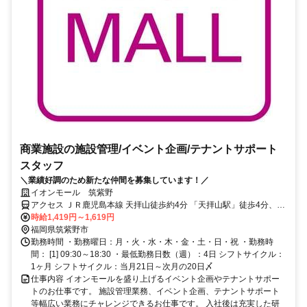
商業施設の施設管理/イベント企画/テナントサポート
スタッフ
＼業績好調のため新たな仲間を募集しています！／
イオンモール 筑紫野
アクセス ＪＲ鹿児島本線 天拝山徒歩約4分 「天拝山駅」徒歩4分、
「朝倉街道駅」徒歩8分
時給1,419円～1,619円
福岡県筑紫野市
勤務時間 ・勤務曜日：月・火・水・木・金・土・日・祝 ・勤務時
間： [1] 09:30～18:30 ・最低勤務日数（週）：4日 シフトサイクル：
1ヶ月 シフトサイクル：当月21日～次月の20日〆
仕事内容 イオンモールを盛り上げるイベント企画やテナントサポー
トのお仕事です。 施設管理業務、イベント企画、テナントサポート
等幅広い業務にチャレンジできるお仕事です。 入社後は充実した研