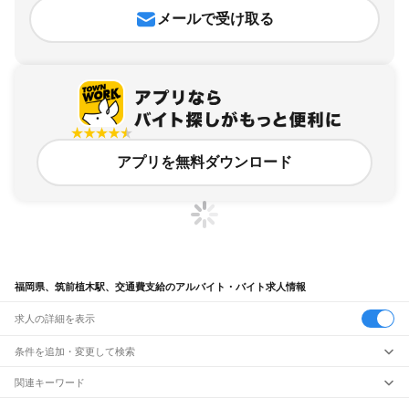
メールで受け取る
アプリを無料ダウンロード
福岡県、筑前植木駅、交通費支給のアルバイト・バイト求人情報
求人の詳細を表示
条件を追加・変更して検索
市区町村を追加・変更
関連キーワード
完全在宅ワーク 全国
シール貼り 在宅
現在地周辺
ガチャガチャ
犬カフェ
福岡県