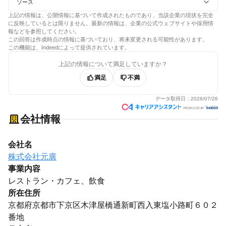
ソース
上記の情報は、公開情報に基づいて作成されたものであり、当該企業の現状を完全
に反映しているとは限りません。最新の情報は、企業の公式ウェブサイトや採用情
報などを参照してください。
この回答は作成時点の情報に基づいており、将来変更される可能性があります。
この機能は、Indeedによって提供されています。
上記の情報について満足していますか？
満足
不満
データ取得日：
2026/07/26
会社情報
会社名
株式会社元廣
事業内容
レストラン・カフェ、飲食
所在住所
京都府京都市下京区木津屋橋通新町西入東塩小路町６０２
番地