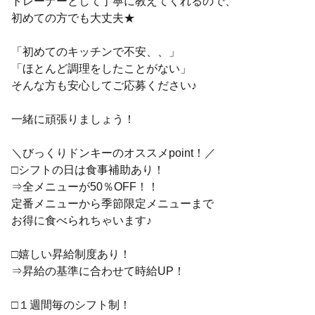
トレーナーとして丁寧に教えてくれるので、
初めての方でも大丈夫★
「初めてのキッチンで不安、、」
「ほとんど調理をしたことがない」
そんな方も安心してご応募ください♪
一緒に頑張りましょう！
＼びっくりドンキーのオススメpoint！／
□シフトの日は食事補助あり！
⇒全メニューが50％OFF！！
定番メニューから季節限定メニューまで
お得に食べられちゃいます♪
□嬉しい昇給制度あり！
⇒昇給の基準に合わせて時給UP！
□１週間毎のシフト制！