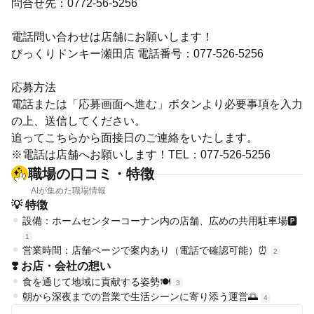
問合せ先：0772-56-5256
電話問い合わせは店舗にお願いします！
びっくりドンキー瀬田店 電話番号：077-526-5256
応募方法
電話または「応募画面へ進む」ボタンより必要事項を入力
の上、送信してください。
追ってこちらから面接日のご連絡をいたします。
※電話は店舗へお願いします！TEL：077-526-5256
職場の口コミ・特徴
AIが集めた職場情報
💡 特徴
設備：ホームセンターコーナン内の店舗、広めの共用駐車場🅿️
1
営業時間：店舗ページで案内あり（電話で確認可能）⏰
2
❣️ お店・会社の想い
食を通じて地域に貢献する姿勢🍽️
3
朝から深夜までの営業で生活シーンに寄り添う運営🌅
4