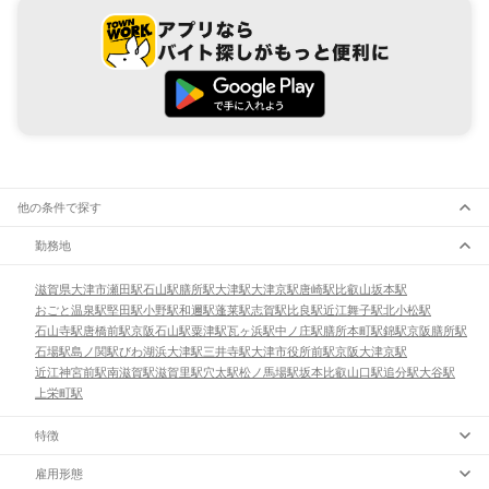
他の条件で探す
勤務地
滋賀県
大津市
瀬田駅
石山駅
膳所駅
大津駅
大津京駅
唐崎駅
比叡山坂本駅
おごと温泉駅
堅田駅
小野駅
和邇駅
蓬莱駅
志賀駅
比良駅
近江舞子駅
北小松駅
石山寺駅
唐橋前駅
京阪石山駅
粟津駅
瓦ヶ浜駅
中ノ庄駅
膳所本町駅
錦駅
京阪膳所駅
石場駅
島ノ関駅
びわ湖浜大津駅
三井寺駅
大津市役所前駅
京阪大津京駅
近江神宮前駅
南滋賀駅
滋賀里駅
穴太駅
松ノ馬場駅
坂本比叡山口駅
追分駅
大谷駅
上栄町駅
特徴
雇用形態