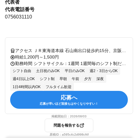
代表者
代表電話番号
0756031110
アクセス ＪＲ東海道本線 石山南出口徒歩約15分、京阪石山坂本線 京阪石山南出口徒歩約15分、ＪＲ東海道本線 瀬田（滋賀県）南口徒歩約24分
時給1,200円～1,500円
勤務時間 シフトサイクル：1週間 1週間毎のシフト制だから 友達との予定や旅行の予定も立てやすい★ 「テスト週間は勤務日数少なめで…」 「空き時間が多いから今週は多めに勤務！」なども 都合に合わせた働き方が可能♪ シフトはお気軽にご相談ください！ もしシフト決定後に急な予定が入った場合はできる限り相談に応じたいので、 分かり次第すぐにご連絡くださいね！ 土日祝/8:00～24:00 平日/17:00～24:00 ＊週2日～、1日3ｈ～OK！ ＊上記他、8:00～24:00の間で勤務曜日・勤務時間の相談OK！ ＊土日勤務可能な方大歓迎！ ￣￣￣￣￣￣￣￣￣￣￣￣￣￣ ＜1週間毎のシフト制！＞ ◆シフトの相談OK 「ランチタイムだけ」「終電までには帰りたい」等 お気軽にご相談ください！ ◆「平日のみ」「土日のみ」「短時間」「フルタイム」 ⇒すべてOK！ ◆扶養内勤務OK！ ￣￣￣￣￣￣￣￣￣￣￣￣￣￣ 【シフト例】 10:00～15:00 授業前に働きたい学生さんや お子様の送迎の合間に働きたい主婦さん活躍中！ 日中の空き時間を有効活用できます◎ 18:00～22:00 部活の無い日だけ働きたい高校生や 授業後に働く大学生活躍中！ 終電も考慮するので無理なく勤務できます♪ 20:00～24:00 部活やサークル終わりにサクッと働きたい学生さんや 掛け持ち勤務後に働きたいフリーターさん活躍中！
シフト自由
土日祝のみOK
平日のみOK
週2・3日からOK
週4日以上OK
シフト制
早朝
午前
夕方
深夜
1日4時間以内OK
フルタイム歓迎
応募へ
応募が早いほど面接もはやくなりやすい！
掲載開始日：
2026/08/03
問題を報告する
原稿ID：
a595c4c2d998cf4f