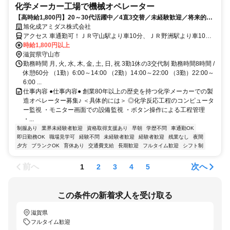
化学メーカー工場で機械オペレーター
【高時給1,800円】20～30代活躍中／4直3交替／未経験歓迎／将来的に
正社員登用可能性あり／フォークリフト資格取得支援あり
旭化成アミダス株式会社
アクセス 車通勤可！ＪＲ守山駅より車10分、ＪＲ野洲駅より車10
分、ＪＲ草津駅より車20分
時給1,800円以上
滋賀県守山市
勤務時間 月, 火, 水, 木, 金, 土, 日, 祝 3勤1休の3交代制 勤務時間8時間 /
休憩60分 （1勤）6:00～14:00 （2勤）14:00～22:00 （3勤）22:00～
6:00 ...
仕事内容 ●仕事内容● 創業80年以上の歴史を持つ化学メーカーでの製
造オペレーター募集♪ ＜具体的には＞ ◎化学反応工程のコンピュータ
ー監視 ・モニター画面での設備監視 ・ボタン操作による工程管理
・...
制服あり
業界未経験者歓迎
資格取得支援あり
早朝
学歴不問
車通勤OK
即日勤務OK
職場見学可
経験不問
未経験者歓迎
経験者歓迎
残業なし
夜間
夕方
ブランクOK
育休あり
交通費支給
長期歓迎
フルタイム歓迎
シフト制
前へ
次へ
1
2
3
4
5
この条件の新着求人を受け取る
滋賀県
フルタイム歓迎