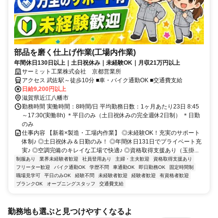
部品を磨く仕上げ作業(工場内作業)
年間休日130日以上｜土日祝休み｜未経験OK｜月収21万円以上
サーミット工業株式会社 京都営業所
アクセス 武佐駅～徒歩10分 ■車・バイク通勤OK ■交通費支給
日給9,200円以上
滋賀県近江八幡市
勤務時間 実働時間：8時間/日 平均勤務日数：1ヶ月あたり23日 8:45
～17:30(実働8h) ＊平日のみ（土日祝休みの完全週休2日制） ＊日勤
のみ
仕事内容 【新着×製造・工場内作業】 ◎未経験OK！充実のサポート
体制♪ ◎土日祝休み＆日勤のみ！ ◎年間休日131日でプライベート充
実♪ ◎空調完備のキレイな工場で快適♪ ◎資格取得支援あり（玉掛...
制服あり
業界未経験者歓迎
社員登用あり
主婦・主夫歓迎
資格取得支援あり
フリーター歓迎
バイク通勤OK
学歴不問
車通勤OK
即日勤務OK
固定時間制
職場見学可
平日のみOK
経験不問
未経験者歓迎
経験者歓迎
有資格者歓迎
ブランクOK
オープニングスタッフ
交通費支給
勤務地も選ぶと見つけやすくなるよ