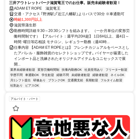
三井アウトレットパーク滋賀竜王でのお仕事。販売未経験者歓迎！
ADAM ET ROPE 滋賀竜王
交通・アクセス ｢野洲駅｣｢近江八幡駅｣よりバスで30分 ※車通勤可
時給1,300円以上
滋賀県蒲生郡
勤務時間詳細 9:30～20:30シフトを組みます。 （一か月単位の変形労
働時間制です） 【アルバイト：週平均20H超】 1日6H以上、週4日～
時間･曜日等応相談 モチロン、レギュラー勤務（週40時...
仕事内容 【ADAM ET ROPEとは】 フレンチカジュアルをベースとし
たアパレル・服飾雑貨のセレクトショップです｡ バイヤーが厳選した
インポート品と洗練されたオリジナルアイテムをユニセックスで展
開...
業界未経験者歓迎
変形労働時間制
扶養内勤務OK
社員登用あり
フリーター歓迎
学歴不問
車通勤OK
学生歓迎
経験不問
未経験者歓迎
経験者歓迎
ネイルOK
月1シフト提出
研修あり
ブランクOK
交通費支給
長期歓迎
フルタイム歓迎
社割あり
ピアスOK
アルバイト・パート