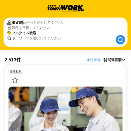
滋賀県
滋賀県
勤務地を選択してください
職種を選択してください
フルタイム歓迎
フルタイム歓迎
キーワードを選択してください
2,513件
条件保存
関連度順
派遣社員