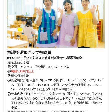
放課後児童クラブ補助員
9/1 OPEN！子ども好きは大歓迎♪未経験から活躍可能◎
竜王西小学校
交通・アクセス 「野洲駅」よりバスで15分
時給1,150円以上
滋賀県蒲生郡
勤務時間詳細 ✅週2、3日～OK（平日14：15 ～18：15） ✅フルタイ
ム（平日11: 00分～19：00） ✅夏休みなど学校の休業日は7：30～
19：00の間のシフトによる3.5時間～8時間 ✅...
仕事内容 9月1日オープン！ 学童クラブに通う子どもたちの 子どもた
ちの成長を見守るやりがい満載のお仕事です！ ・竜王町内にある竜
王西小学校学童保育所で児童の見守り、保育、保護者対応 ・簡単な
事務...
業界未経験者歓迎
短期（3ヵ月以内）
扶養内勤務OK
社員登用あり