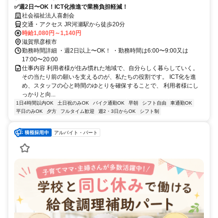
✅週2日〜OK！ICT化推進で業務負担軽減！
社会福祉法人喜創会
交通・アクセス JR河瀬駅から徒歩20分
時給1,080円～1,140円
滋賀県彦根市
勤務時間詳細 ・週2日以上〜OK！ ・勤務時間は6:00〜9:00又は
17:00〜20:00
仕事内容 利用者様が住み慣れた地域で、自分らしく暮らしていく。
その当たり前の願いを支えるのが、私たちの役割です。 ICT化を進
め、スタッフの心と時間のゆとりを確保することで、 利用者様にし
っかりと向...
1日4時間以内OK
土日祝のみOK
バイク通勤OK
早朝
シフト自由
車通勤OK
平日のみOK
夕方
フルタイム歓迎
週2・3日からOK
シフト制
アルバイト・パート