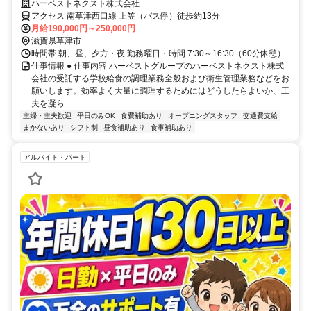
ハーベストネクスト株式会社
アクセス 南草津西口線 上笠（バス停）徒歩約13分
月給190,000円～250,000円
滋賀県草津市
時間帯 朝、昼、夕方・夜 勤務曜日・時間 7:30～16:30（60分休憩）
仕事情報 ● 仕事内容 ハーベストグループのハーベストネクスト株式
会社の受託する学校給食の調理業務全般および衛生管理業務などをお
願いします。効率よく大量に調理するためにはどうしたらよいか、工
夫を凝ら...
主婦・主夫歓迎
平日のみOK
食費補助あり
オープニングスタッフ
交通費支給
まかないあり
シフト制
昼食補助あり
食事補助あり
アルバイト・パート