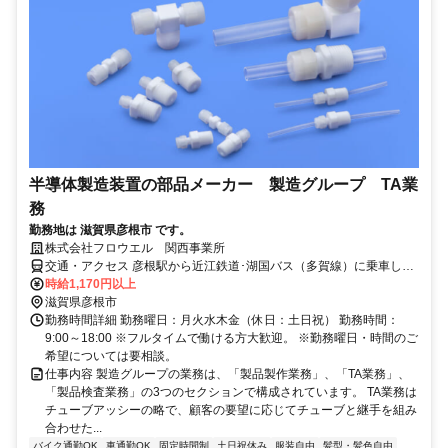
半導体製造装置の部品メーカー 製造グループ TA業
務
勤務地は 滋賀県彦根市 です。
株式会社フロウエル 関西事業所
交通・アクセス 彦根駅から近江鉄道･湖国バス（多賀線）に乗車し、
金比羅口で下車、徒歩1分弱
時給1,170円以上
滋賀県彦根市
勤務時間詳細 勤務曜日：月火水木金（休日：土日祝） 勤務時間：
9:00～18:00 ※フルタイムで働ける方大歓迎。 ※勤務曜日・時間のご
希望については要相談。
仕事内容 製造グループの業務は、「製品製作業務」、「TA業務」、
「製品検査業務」の3つのセクションで構成されています。 TA業務は
チューブアッシーの略で、顧客の要望に応じてチューブと継手を組み
合わせた...
バイク通勤OK
車通勤OK
固定時間制
土日祝休み
服装自由
髪型・髪色自由