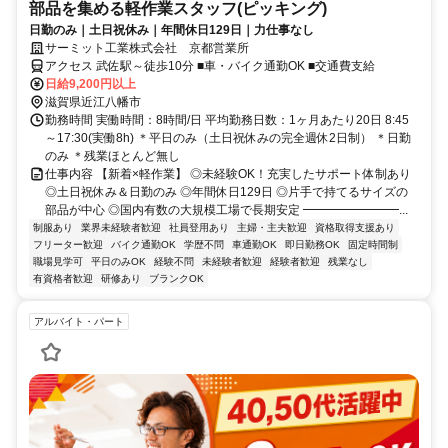
部品を集める軽作業スタッフ(ピッキング)
日勤のみ｜土日祝休み｜年間休日129日｜力仕事なし
サーミット工業株式会社 京都営業所
アクセス 武佐駅～徒歩10分 ■車・バイク通勤OK ■交通費支給
日給9,200円以上
滋賀県近江八幡市
勤務時間 実働時間：8時間/日 平均勤務日数：1ヶ月あたり20日 8:45
～17:30(実働8h) ＊平日のみ（土日祝休みの完全週休2日制） ＊日勤
のみ ＊残業ほとんど無し
仕事内容 【新着×軽作業】 ◎未経験OK！充実したサポート体制あり
◎土日祝休み＆日勤のみ ◎年間休日129日 ◎片手で持てるサイズの
部品が中心 ◎国内有数の大規模工場で長期安定 ━━━━━━━━...
制服あり
業界未経験者歓迎
社員登用あり
主婦・主夫歓迎
資格取得支援あり
フリーター歓迎
バイク通勤OK
学歴不問
車通勤OK
即日勤務OK
固定時間制
職場見学可
平日のみOK
経験不問
未経験者歓迎
経験者歓迎
残業なし
有資格者歓迎
研修あり
ブランクOK
アルバイト・パート