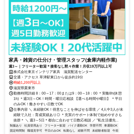
家具・雑貨の仕分け・管理スタッフ(倉庫内軽作業)
週3～｜フリーター歓迎＊接客なし黙々作業！月収19万円以上可
株式会社東京インテリア家具 滋賀配送センター
交通・アクセス 草津駅東口から徒歩約19分
時給1,200円以上
滋賀県栗東市
勤務時間詳細 8：00～17：00または9：00～18：00 ＊実働8h(休憩
1h) ＊週3日～OK！時間・曜日応相談 【選べる時間や曜日】 ＊平日
のみOK！働きやすい日数でOK
仕事内容 ＼ 未経験OK！得意なことを伸ばせる環境 ／ 4人中3人が未
経験で入社：育成実績あり◎ ＊充実のサポート体制で始めやすさも
抜群＊ ＼ 週3～5日＊都合に合わせて日数応相談 ／ "私生活優先...
制服あり
社員登用あり
フリーター歓迎
バイク通勤OK
学歴不問
車通勤OK
固定時間制
職場見学可
平日のみOK
転勤なし
経験不問
未経験者歓迎
午前