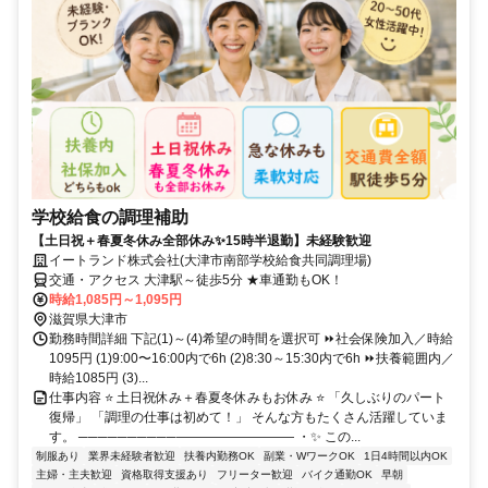
学校給食の調理補助
【土日祝＋春夏冬休み全部休み✨15時半退勤】未経験歓迎
イートランド株式会社(大津市南部学校給食共同調理場)
交通・アクセス 大津駅～徒歩5分 ★車通勤もOK！
時給1,085円～1,095円
滋賀県大津市
勤務時間詳細 下記(1)～(4)希望の時間を選択可 ⏩️社会保険加入／時給
1095円 (1)9:00〜16:00内で6h (2)8:30～15:30内で6h ⏩️扶養範囲内／
時給1085円 (3)...
仕事内容 ⭐ 土日祝休み＋春夏冬休みもお休み ⭐ 「久しぶりのパート
復帰」 「調理の仕事は初めて！」 そんな方もたくさん活躍していま
す。 ──────────――――――――― ・✨ この...
制服あり
業界未経験者歓迎
扶養内勤務OK
副業・WワークOK
1日4時間以内OK
主婦・主夫歓迎
資格取得支援あり
フリーター歓迎
バイク通勤OK
早朝