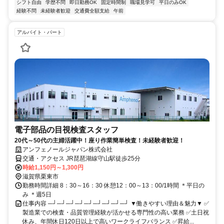
シフト自由
学歴不問
即日勤務OK
固定時間制
職場見学可
平日のみOK
経験不問
未経験者歓迎
交通費全額支給
午前
アルバイト・パート
電子部品の目視検査スタッフ
20代～50代の主婦活躍中！座り作業簡単検査！未経験者歓迎！
アンフェノールジャパン株式会社
交通・アクセス JR琵琶湖線守山駅徒歩25分
時給1,150円～1,300円
滋賀県栗東市
勤務時間詳細 8：30～16：30 休憩12：00～13：00/1時間 ＊平日の
み ＊週5日
仕事内容 ─┘─┘─┘─┘─┘─┘─┘─┘─┘ ▼働きやすい理由＆魅力▼ ✅
製造業での検査・品質管理経験が活かせる専門性の高い業務 ✅土日祝
休み、年間休日120日以上で高いワークライフバランス ✅昇給...