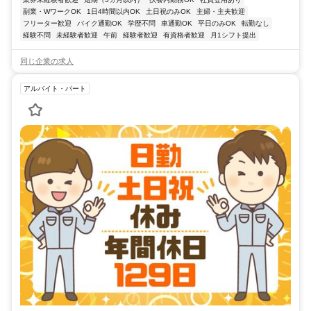
副業・WワークOK
1日4時間以内OK
土日祝のみOK
主婦・主夫歓迎
フリーター歓迎
バイク通勤OK
学歴不問
車通勤OK
平日のみOK
転勤なし
経験不問
未経験者歓迎
午前
経験者歓迎
有資格者歓迎
月1シフト提出
同じ企業の求人
アルバイト・パート