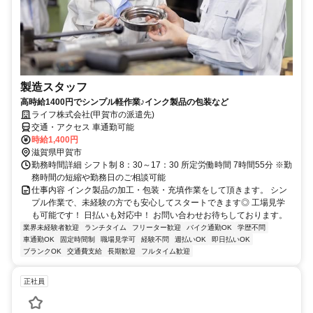
製造スタッフ
高時給1400円でシンプル軽作業♪インク製品の包装など
ライフ株式会社(甲賀市の派遣先)
交通・アクセス 車通勤可能
時給1,400円
滋賀県甲賀市
勤務時間詳細 シフト制 8：30～17：30 所定労働時間 7時間55分 ※勤
務時間の短縮や勤務日のご相談可能
仕事内容 インク製品の加工・包装・充填作業をして頂きます。 シン
プル作業で、未経験の方でも安心してスタートできます◎ 工場見学
も可能です！ 日払いも対応中！ お問い合わせお待ちしております。
業界未経験者歓迎
ランチタイム
フリーター歓迎
バイク通勤OK
学歴不問
車通勤OK
固定時間制
職場見学可
経験不問
週払いOK
即日払いOK
ブランクOK
交通費支給
長期歓迎
フルタイム歓迎
正社員