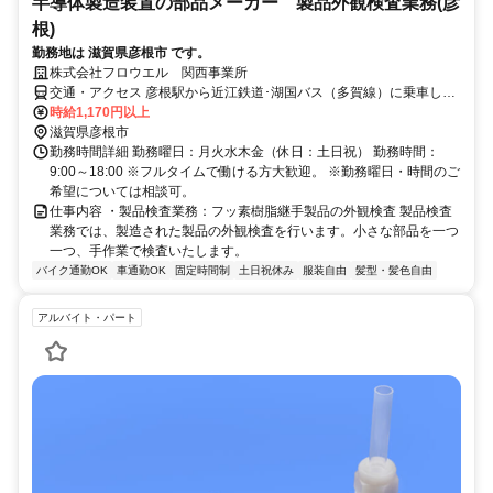
半導体製造装置の部品メーカー 製品外観検査業務(彦
根)
勤務地は 滋賀県彦根市 です。
株式会社フロウエル 関西事業所
交通・アクセス 彦根駅から近江鉄道･湖国バス（多賀線）に乗車し、
金比羅口で下車、徒歩1分弱
時給1,170円以上
滋賀県彦根市
勤務時間詳細 勤務曜日：月火水木金（休日：土日祝） 勤務時間：
9:00～18:00 ※フルタイムで働ける方大歓迎。 ※勤務曜日・時間のご
希望については相談可。
仕事内容 ・製品検査業務：フッ素樹脂継手製品の外観検査 製品検査
業務では、製造された製品の外観検査を行います。小さな部品を一つ
一つ、手作業で検査いたします。
バイク通勤OK
車通勤OK
固定時間制
土日祝休み
服装自由
髪型・髪色自由
アルバイト・パート