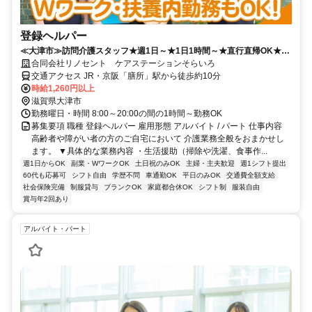
登録ヘルパー
≪大津市≫訪問介護スタッフ★週1日～★1日1時間～★直行直帰OK★60
代活躍中★正社員登用あり♪
合同会社リノセント ケアステーションそらいろ
交通アクセス JR・京阪「膳所」駅から徒歩約10分
時給1,260円以上
滋賀県大津市
勤務曜日・時間 8:00～20:00の間の1時間～勤務OK
募集要項 職種 登録ヘルパー 雇用形態 アルバイト / パート 仕事内容
高齢者や障がい者の方のご自宅において 介護業務全般をおまかせし
ます。 ▼具体的な業務内容 ・生活援助（掃除や洗濯、食事作...
週1日からOK
副業・WワークOK
土日祝のみOK
主婦・主夫歓迎
週1シフト提出
60代も応募可
シフト自由
学歴不問
車通勤OK
平日のみOK
交通費全額支給
社会保険完備
制服貸与
ブランクOK
家庭都合休OK
シフト制
服装自由
賞与年2回あり
アルバイト・パート