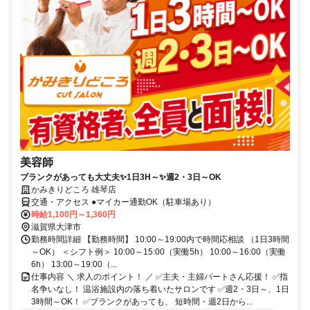
美容師
ブランクがあっても大丈夫✨1日3H～✨週2・3日～OK
かみきりどころ 雄琴店
交通・アクセス ●マイカー通勤OK（駐車場あり）
時給1,100円～1,360円
滋賀県大津市
勤務時間詳細 【勤務時間】 10:00～19:00内で時間応相談 （1日3時間
～OK） ＜シフト例＞ 10:00～15:00（実働5h） 10:00～16:00（実働
6h） 13:00～19:00（...
仕事内容 ＼ 求人のポイント！ ／ ✅主夫・主婦パートさん応援！ ✅指
名争いなし！ 温浴施設内の落ち着いたサロンです ✅週2・3日～、1日
3時間～OK！ ✅ブランクがあっても、 短時間・週2日から...