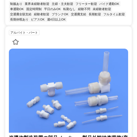
制服あり
業界未経験者歓迎
主婦・主夫歓迎
フリーター歓迎
バイク通勤OK
車通勤OK
固定時間制
平日のみOK
転勤なし
経験不問
未経験者歓迎
交通費全額支給
経験者歓迎
ブランクOK
交通費支給
長期歓迎
フルタイム歓迎
長期休暇あり
ピアスOK
週4日以上OK
アルバイト・パート