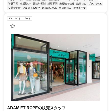
学歴不問
車通勤OK
固定時間制
経験不問
未経験者歓迎
残業なし
ブランクOK
交通費支給
フルタイム歓迎
週4日以上OK
土日祝休み
履歴書不要
アルバイト・パート
ADAM ET ROPEの販売スタッフ