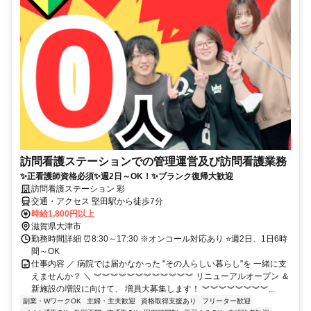
訪問看護ステーションでの管理運営及び訪問看護業務
✨正看護師資格必須✨週2日～OK！✨ブランク復帰大歓迎
訪問看護ステーション 彩
交通・アクセス 堅田駅から徒歩7分
時給1,800円以上
滋賀県大津市
勤務時間詳細 ⏰8:30～17:30 ※オンコール対応あり ⭐週2日、1日6時
間～OK
仕事内容 ／ 病院では届かなかった "その人らしい暮らし"を 一緒に支
えませんか？ ＼ ︾︾︾︾︾︾︾︾︾︾︾︾ リニューアルオープン ＆
新施設の増設に向けて、 増員大募集します！ ︾︾︾︾︾︾︾︾...
副業・WワークOK
主婦・主夫歓迎
資格取得支援あり
フリーター歓迎