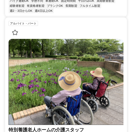
バイク通勤OK
学歴不問
車通勤OK
固定時間制
平日のみOK
未経験者歓迎
経験者歓迎
有資格者歓迎
ブランクOK
長期歓迎
フルタイム歓迎
週2・3日からOK
週4日以上OK
アルバイト・パート
特別養護老人ホームの介護スタッフ