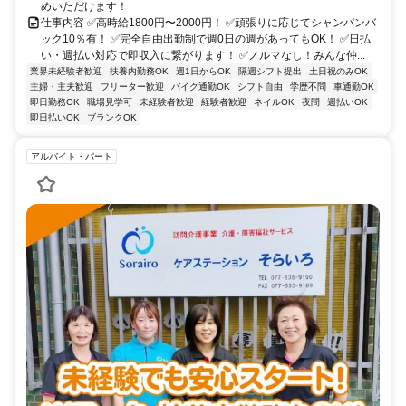
めいただけます！
仕事内容 ✅高時給1800円〜2000円！ ✅頑張りに応じてシャンパンバ
ック10％有！ ✅完全自由出勤制で週0日の週があってもOK！ ✅日払
い・週払い対応で即収入に繋がります！ ✅ノルマなし！みんな仲...
業界未経験者歓迎
扶養内勤務OK
週1日からOK
隔週シフト提出
土日祝のみOK
主婦・主夫歓迎
フリーター歓迎
バイク通勤OK
シフト自由
学歴不問
車通勤OK
即日勤務OK
職場見学可
未経験者歓迎
経験者歓迎
ネイルOK
夜間
週払いOK
即日払いOK
ブランクOK
アルバイト・パート