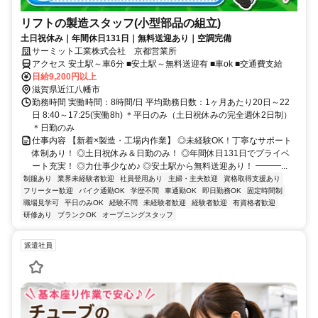
リフトの製造スタッフ(小型部品の組立)
土日祝休み｜年間休日131日｜無料送迎あり｜空調完備
サーミット工業株式会社 京都営業所
アクセス 安土駅～車6分 ■安土駅～無料送迎有 ■車ok ■交通費支給
日給9,200円以上
滋賀県近江八幡市
勤務時間 実働時間：8時間/日 平均勤務日数：1ヶ月あたり20日～22
日 8:40～17:25(実働8h) ＊平日のみ（土日祝休みの完全週休2日制）
＊日勤のみ
仕事内容 【新着×製造・工場内作業】 ◎未経験OK！丁寧なサポート
体制あり！ ◎土日祝休み＆日勤のみ！ ◎年間休日131日でプライベ
ート充実！ ◎力仕事少なめ♪ ◎安土駅から無料送迎あり！ ━━━...
制服あり
業界未経験者歓迎
社員登用あり
主婦・主夫歓迎
資格取得支援あり
フリーター歓迎
バイク通勤OK
学歴不問
車通勤OK
即日勤務OK
固定時間制
職場見学可
平日のみOK
経験不問
未経験者歓迎
経験者歓迎
有資格者歓迎
研修あり
ブランクOK
オープニングスタッフ
派遣社員