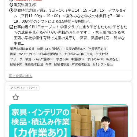
滋賀県蒲生郡
勤務時間詳細 ✅週2、3日～OK（平日14：15 ～18：15） ✅フルタイ
ム（平日11: 00分～19：00） ✅夏休みなど学校の休業日は7：30～
19：00の間のシフトによる3.5時間～8時間 ✅...
仕事内容 9月1日オープン！ 学童クラブに通う子どもたちの 子どもた
ちの成長を見守るやりがい満載のお仕事です！ ・竜王町内にある竜
王西小学校学童保育所で児童の見守り、保育、保護者対応 ・簡単な
事務...
業界未経験者歓迎
短期（3ヵ月以内）
扶養内勤務OK
社員登用あり
副業・WワークOK
1日4時間以内OK
土日祝のみOK
主婦・主夫歓迎
フリーター歓迎
バイク通勤OK
学歴不問
車通勤OK
平日のみOK
転勤なし
経験不問
未経験者歓迎
午前
経験者歓迎
有資格者歓迎
月1シフト提出
同じ企業の求人
アルバイト・パート