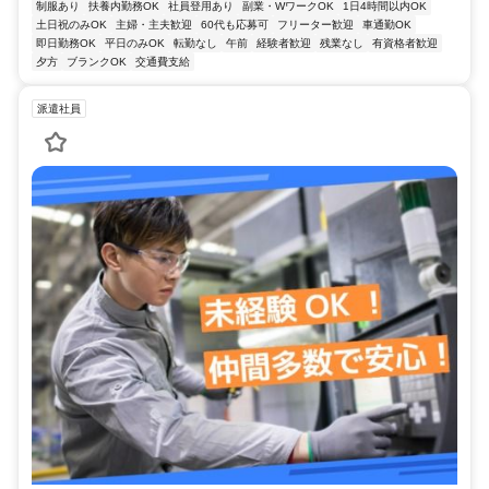
制服あり
扶養内勤務OK
社員登用あり
副業・WワークOK
1日4時間以内OK
土日祝のみOK
主婦・主夫歓迎
60代も応募可
フリーター歓迎
車通勤OK
即日勤務OK
平日のみOK
転勤なし
午前
経験者歓迎
残業なし
有資格者歓迎
夕方
ブランクOK
交通費支給
派遣社員