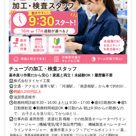
チューブの加工・検査スタッフ
基本座り作業だから安心！家庭と両立！未経験OK！履歴書不要
株式会社タイセイ工業
交通・アクセス 最寄り駅：「河瀬駅」「南彦根駅」から車で約6分/
車・バイク通勤OK✨
時給1,250円以上
滋賀県彦根市
勤務時間詳細 9:30～16:00 または 9:30～17:00 ◆週4日勤務OK ◆週5
日勤務歓迎 ◆勤務時間相談OK ◆日勤のみ 朝は9:30からの勤務なの
で、 お子さんを送り出してからゆとり...
仕事内容 雇用形態：派遣社員 職種：その他製造オペレーター/ライン
マネージャー（機械/電気/電子製品専門職）、機械製造オペレーター/
ラインマネージャー、倉庫作業スタッフ ✨アピールポイント✨ ✅ 基...
制服あり
業界未経験者歓迎
主婦・主夫歓迎
フリーター歓迎
バイク通勤OK