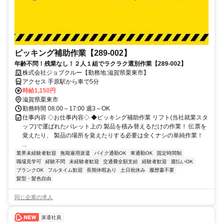
ピッキング補助作業【289-002】
年齢不問！残業なし！２人１組でラクラク選別作業【289-002】
株式会社ジョブクルー【勤務地:滋賀県栗東市】
アクセス 手原駅から車で5分
時給1,150円
滋賀県栗東市
勤務時間 08:00～17:00 週3～OK
仕事内容 ◇お仕事内容◇ ◆ピッキング補助作業 リフト(当社就業スタ
ッフ)で運ばれたパレット上の 製品を積み替えるだけの作業！ 伝票を
覚えたり、 製品の場所を覚えたりする必要は全くナシの単純作業！
...
業界未経験者歓迎
無期雇用派遣
バイク通勤OK
車通勤OK
固定時間制
職場見学可
経験不問
未経験者歓迎
交通費全額支給
経験者歓迎
週払いOK
ブランクOK
フルタイム歓迎
長期休暇あり
土日祝休み
履歴書不要
髪型・髪色自由
同じ企業の求人
派遣社員