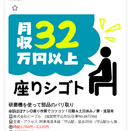
研磨機を使って部品のバリ取り
会話ほぼナシ◎座り作業でコツコツ！日勤＆土日休み／寮・送迎有
株式会社ピープル (滋賀県守山市/お仕事No.pk724a)
交通・アクセス JR東海道本線「守山駅」徒歩20分（守山駅から無料
送迎あり）✅日勤8：30～17時 ✅土日休み ✅日払い・週払いOK(規定
時給1,700円～2,125円