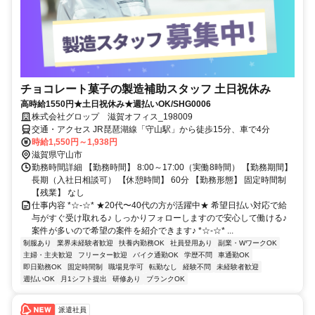
チョコレート菓子の製造補助スタッフ 土日祝休み
高時給1550円★土日祝休み★週払いOK/SHG0006
株式会社グロップ 滋賀オフィス_198009
交通・アクセス JR琵琶湖線「守山駅」から徒歩15分、車で4分
時給1,550円～1,938円
滋賀県守山市
勤務時間詳細 【勤務時間】 8:00～17:00（実働8時間） 【勤務期間】
長期（入社日相談可） 【休憩時間】 60分 【勤務形態】 固定時間制
【残業】 なし
仕事内容 *☆-☆* ★20代〜40代の方が活躍中★ 希望日払い対応で給
与がすぐ受け取れる♪ しっかりフォローしますので安心して働ける♪
案件が多いので希望の案件を紹介できます♪ *☆-☆* ...
制服あり
業界未経験者歓迎
扶養内勤務OK
社員登用あり
副業・WワークOK
主婦・主夫歓迎
フリーター歓迎
バイク通勤OK
学歴不問
車通勤OK
即日勤務OK
固定時間制
職場見学可
転勤なし
経験不問
未経験者歓迎
週払いOK
月1シフト提出
研修あり
ブランクOK
派遣社員