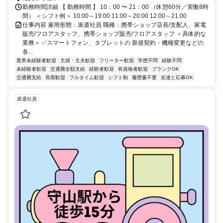
勤務時間詳細 【 勤務時間 】 10：00 〜 21：00 （休憩60分／実働8時
間） ＜シフト例＞ 10:00～19:00 11:00～20:00 12:00～21:00
仕事内容 雇用形態：派遣社員 職種：携帯ショップ店長/支配人、家電
販売/フロアスタッフ、携帯ショップ販売/フロアスタッフ ＜具体的な
業務＞ ✅スマートフォン、タブレットの 新規契約・機種変更などの
各...
業界未経験者歓迎
主婦・主夫歓迎
フリーター歓迎
学歴不問
経験不問
未経験者歓迎
交通費全額支給
経験者歓迎
有資格者歓迎
ブランクOK
交通費支給
長期歓迎
フルタイム歓迎
シフト制
履歴書不要
友達と応募OK
派遣社員