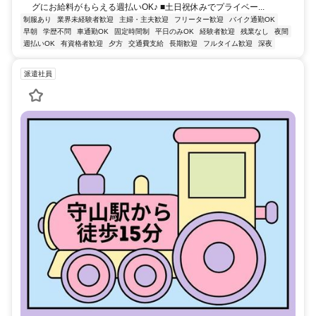
グにお給料がもらえる週払いOK♪ ■土日祝休みでプライベー...
制服あり
業界未経験者歓迎
主婦・主夫歓迎
フリーター歓迎
バイク通勤OK
早朝
学歴不問
車通勤OK
固定時間制
平日のみOK
経験者歓迎
残業なし
夜間
週払いOK
有資格者歓迎
夕方
交通費支給
長期歓迎
フルタイム歓迎
深夜
派遣社員