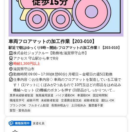
車両フロアマットの加工作業【203-010】
駅近で朝はゆっくり9時～開始♪フロアマットの加工作業！【203-010】
株式会社ジョブクルー【勤務地:滋賀県守山市】
アクセス 守山駅から車で8分
時給1,300円以上
滋賀県守山市
勤務時間 09:00～17:00(休憩60分) 月曜日～金曜日の週5日勤務
仕事内容 ◇お仕事内容◇ 車両のフロアマットを製造している工場で
す！ (1)マットにくぼみが2つあるので 10円玉ほどの部品をはめ込み
機械へセット (2)機械のボタンを押す (3)部品がしっかりついて...
業界未経験者歓迎
無期雇用派遣
バイク通勤OK
車通勤OK
固定時間制
職場見学可
経験不問
未経験者歓迎
交通費全額支給
経験者歓迎
週払いOK
ブランクOK
フルタイム歓迎
長期休暇あり
土日祝休み
履歴書不要
髪型・髪色自由
派遣社員