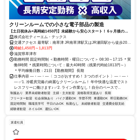
クリーンルームでの小さな電子部品の製造
【土日祝休み×高時給1450円】未経験から安心スタート！ 6ヶ月後の無
期雇用化実績は80％以上！
株式会社ティーエム・テックス
交通アクセス 最寄駅：南草津 JR南草津駅又はJR瀬田駅から徒歩20分
（ちょっと遠い） 瀬田・草津・山科・堅田から送迎バスあり 自動
時給1,450円～1,813円
車・バイク・自転車通勤歓迎
滋賀県草津市
勤務時間 固定時間制 ＜勤務時間・曜日について＞ 08:30～17:15 ＊実
働8時間 ＊残業時間について：最大40時間（残業代時給1813円～）
＊平均稼働日数：21日 【勤務期間】 長期
仕事内容 ―・―・―〈 ココがおすすめ！３つのポイント 〉―・―・
― ✅1. 冷暖房完備の綺麗なクリーンルーム！ 年中快適な温度でスト
レスフリーに働けます♪ ✅2. ライン作業なし！自分のペースで...
制服あり
業界未経験者歓迎
主婦・主夫歓迎
資格取得支援あり
長期
フリーター歓迎
社会保険あり
バイク通勤OK
学歴不問
車通勤OK
即日勤務OK
固定時間制
職場見学可
平日のみOK
転勤なし
未経験者歓迎
交通費全額支給
経験者歓迎
ネイルOK
週払いOK
派遣社員