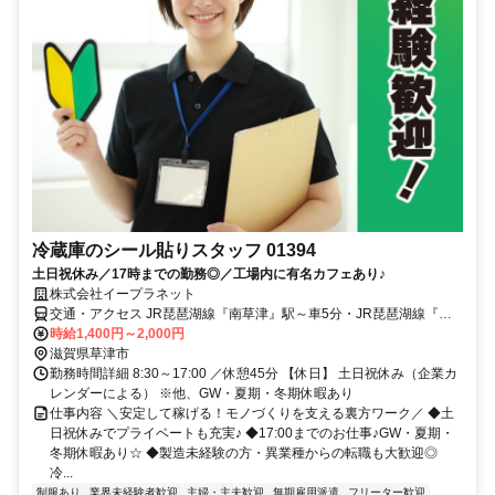
冷蔵庫のシール貼りスタッフ 01394
土日祝休み／17時までの勤務◎／工場内に有名カフェあり♪
株式会社イープラネット
交通・アクセス JR琵琶湖線『南草津』駅～車5分・JR琵琶湖線『瀬
田』駅～車10分・JR東海道本線『栗東』駅～車18分
時給1,400円～2,000円
滋賀県草津市
勤務時間詳細 8:30～17:00 ／休憩45分 【休日】 土日祝休み（企業カ
レンダーによる） ※他、GW・夏期・冬期休暇あり
仕事内容 ＼安定して稼げる！モノづくりを支える裏方ワーク／ ◆土
日祝休みでプライベートも充実♪ ◆17:00までのお仕事♪GW・夏期・
冬期休暇あり☆ ◆製造未経験の方・異業種からの転職も大歓迎◎
冷...
制服あり
業界未経験者歓迎
主婦・主夫歓迎
無期雇用派遣
フリーター歓迎