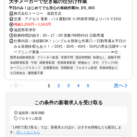
大手メーカーで空き箱の仕分け作業
平日のみ！はじめてでも安心の単純作業/in_DS_003
株式会社トーコー 滋賀支店
交通・アクセス 電車・バス通勤OK ※JR南草津駅よりバスで10分
時給1,250円～1,563円
滋賀県草津市
勤務時間詳細 8：30～17：00 実働7時間45分 日勤専属
仕事内容 ✅未経験OK！シンプル＆簡単な作業◎ ✅日勤専属＆平日の
み＆長期休暇もあり！ ✅20代・30代・40代・50代の男女活躍中 ✅オ
ープニング募集 ――――――――――――――――――― ⏩仕...
業界未経験者歓迎
フリーター歓迎
学歴不問
固定時間制
転勤なし
経験不問
未経験者歓迎
午前
経験者歓迎
有資格者歓迎
研修あり
夕方
ブランクOK
オープニングスタッフ
交通費支給
長期歓迎
フルタイム歓迎
長期休暇あり
土日祝休み
履歴書不要
前へ
次へ
1
2
3
4
5
この条件の新着求人を受け取る
滋賀県 / 南草津駅
フルタイム歓迎
「LINEで受け取る」では、新着求人のほか、おすすめ情報なども配信しま
す。
詳しくはこちら