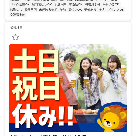
バイク通勤OK
給料前払いOK
学歴不問
車通勤OK
職場見学可
平日のみOK
転勤なし
経験不問
未経験者歓迎
午前
週払いOK
研修あり
夕方
ブランクOK
交通費支給
派遣社員