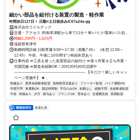
細かい部品を組付ける装置の製造・軽作業
年間休日127日！ 日勤×土日祝休み/C07a24a-gg
株式会社ウイルテック
交通・アクセス JR南草津駅から車で11分＊車/バイク/電車/バス/自転
車/徒歩通勤OK
時給1,300円～1,625円
滋賀県草津市
勤務時間詳細 日勤専属 9:00〜17:30（実働7:45） （休憩 12:00～
12:45） 午前、午後に10分間ずつ有給休憩あり
仕事内容 ⏩工具を使った装置部品の組付け ⏩座り作業＆立ち作業・
空調完備 ⏩製造未経験OK！20代30代40代活躍中
――――――――――――――――――― 【今だけ！嬉しいキャン
ペーン実施中】 ★...
制服あり
業界未経験者歓迎
資格取得支援あり
フリーター歓迎
バイク通勤OK
学歴不問
車通勤OK
固定時間制
平日のみOK
転勤なし
経験不問
未経験者歓迎
午前
研修あり
夕方
賞与あり
ブランクOK
育休あり
交通費支給
長期歓迎
派遣社員