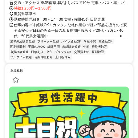
交通・アクセス ※JR南草津駅よりバスで10分 電車・バス・車・バイ
ク・自転車通勤OK ＊無料駐車場完備
時給1,250円～1,563円
滋賀県草津市
勤務時間詳細 9：00～17：30 実働7時間45分 日勤専属
仕事内容 ✅未経験OK！カンタンな軽作業◎ ✅軽い部品を扱うので安
全＆安心 ✅日勤のみ＆平日のみ＆長期休暇あり ✅20代・30代・40
代・50代男女活躍中 ――――――――――――――――――― ⏩...
業界未経験者歓迎
フリーター歓迎
バイク通勤OK
学歴不問
車通勤OK
固定時間制
平日のみOK
経験不問
未経験者歓迎
午前
経験者歓迎
有資格者歓迎
研修あり
夕方
ブランクOK
交通費支給
長期歓迎
フルタイム歓迎
長期休暇あり
土日祝休み
派遣社員