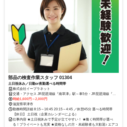
部品の検査作業スタッフ 01304
土日祝休み／日勤or夜勤選べる時間帯
株式会社イープラネット
交通・アクセス JR琵琶湖線『南草津』駅～車5分・JR琵琶湖線『瀬
田』駅～車10分・JR東海道本線『栗東』駅～車18分
時給1,600円～2,000円
滋賀県草津市
勤務時間詳細 8:15～16:45 20:15～4:45 ／休憩45分 選べる時間帯
【休日】 土日祝（企業カレンダーによる）
仕事内容 ★土日祝休みで予定が立てやすい！ ★働く時間帯が選べ
る！プライベートも充実 ★資格なしの方・未経験者も大歓迎♪ エアコ