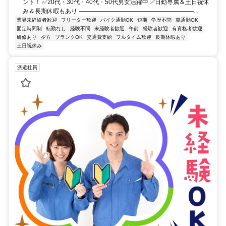
ント！ ✅20代・30代・40代・50代男女活躍中 ✅日勤専属＆土日祝休
み＆長期休暇もあり ―――――――――――――――――――...
業界未経験者歓迎
フリーター歓迎
バイク通勤OK
短期
学歴不問
車通勤OK
固定時間制
転勤なし
経験不問
未経験者歓迎
午前
経験者歓迎
有資格者歓迎
研修あり
夕方
ブランクOK
交通費支給
フルタイム歓迎
長期休暇あり
土日祝休み
派遣社員