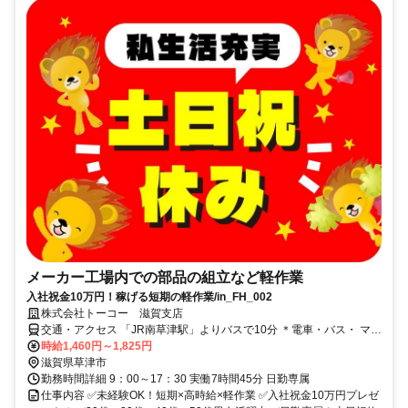
メーカー工場内での部品の組立など軽作業
入社祝金10万円！稼げる短期の軽作業/in_FH_002
株式会社トーコー 滋賀支店
交通・アクセス 「JR南草津駅」よりバスで10分 ＊電車・バス・ マイ
カー・バイク・自転車通勤OK／無料駐車場完備
時給1,460円～1,825円
滋賀県草津市
勤務時間詳細 9：00～17：30 実働7時間45分 日勤専属
仕事内容 ✅未経験OK！短期×高時給×軽作業 ✅入社祝金10万円プレゼ