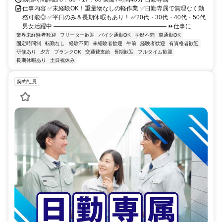
仕事内容 ✅未経験OK！重量物なしの軽作業 ✅日勤専属で無理なく勤
務可能◎ ✅平日のみ＆長期休暇もあり！ ✅20代・30代・40代・50代
男女活躍中 ――――――――――――――――――― ⏩仕事に...
業界未経験者歓迎
フリーター歓迎
バイク通勤OK
学歴不問
車通勤OK
固定時間制
転勤なし
経験不問
未経験者歓迎
午前
経験者歓迎
有資格者歓迎
研修あり
夕方
ブランクOK
交通費支給
長期歓迎
フルタイム歓迎
長期休暇あり
土日祝休み
契約社員