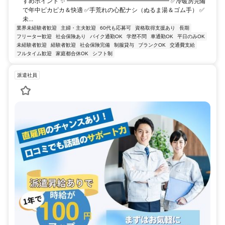
すめポイント ✨ ━━━━━━━━━━━━━━━━━ ✅冷暖房完備
で年中ピカピカ＆快適 ✅手荒れの心配ナシ（ぬるま湯＆ゴム手） ✅
未...
業界未経験者歓迎
主婦・主夫歓迎
60代も応募可
資格取得支援あり
長期
フリーター歓迎
社会保険あり
バイク通勤OK
学歴不問
車通勤OK
平日のみOK
未経験者歓迎
経験者歓迎
社会保険完備
制服貸与
ブランクOK
交通費支給
フルタイム歓迎
家庭都合休OK
シフト制
派遣社員