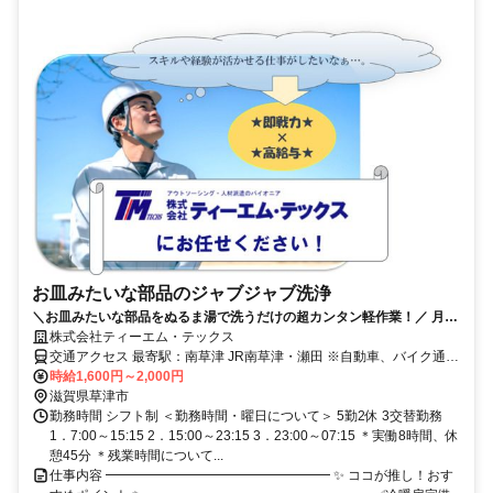
お皿みたいな部品のジャブジャブ洗浄
＼お皿みたいな部品をぬるま湯で洗うだけの超カンタン軽作業！／ 月収
30万円以上可能｜冷暖房完備｜土日休み
株式会社ティーエム・テックス
交通アクセス 最寄駅：南草津 JR南草津・瀬田 ※自動車、バイク通勤
歓迎
時給1,600円～2,000円
滋賀県草津市
勤務時間 シフト制 ＜勤務時間・曜日について＞ 5勤2休 3交替勤務
1．7:00～15:15 2．15:00～23:15 3．23:00～07:15 ＊実働8時間、休
憩45分 ＊残業時間について...
仕事内容 ━━━━━━━━━━━━━━━━━ ✨ ココが推し！おす