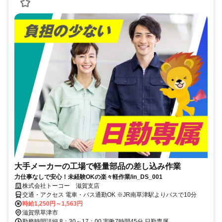
大手メーカーの工場で軽量部品の差し込み作業
力仕事なしで安心！未経験OKの楽々軽作業/in_DS_001
株式会社トーコー 滋賀支店
交通・アクセス 電車・バス通勤OK ※JR南草津駅よりバスで10分
時給1,250円～1,563円
滋賀県草津市
勤務時間詳細 8：30～17：00 実働7時間45分 日勤専属