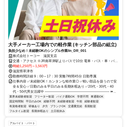
大手メーカー工場内での軽作業 (キッチン部品の組立)
負担少なめ！未経験OKのシンプル作業/in_DR_001
株式会社トーコー 滋賀支店
交通・アクセス ※JR南草津駅よりバスで10分 電車・バス・車・バイ
ク・自転車通勤OK ＊無料駐車場完備
時給1,250円～1,563円
滋賀県草津市
勤務時間詳細 9：00～17：30 実働7時間45分 日勤専属
仕事内容 ✅未経験OK！カンタンな軽作業◎ ✅軽い部品を扱うので安
全＆安心 ✅日勤のみ＆平日のみ＆長期休暇あり ✅20代・30代・40
代・50代男女活躍中 ――――――――――――――――――― ⏩...
業界未経験者歓迎
フリーター歓迎
バイク通勤OK
学歴不問
車通勤OK
固定時間制
平日のみOK
経験不問
未経験者歓迎
午前
経験者歓迎
有資格者歓迎
研修あり
夕方
ブランクOK
交通費支給
長期歓迎
フルタイム歓迎
長期休暇あり
土日祝休み
アルバイト・パート