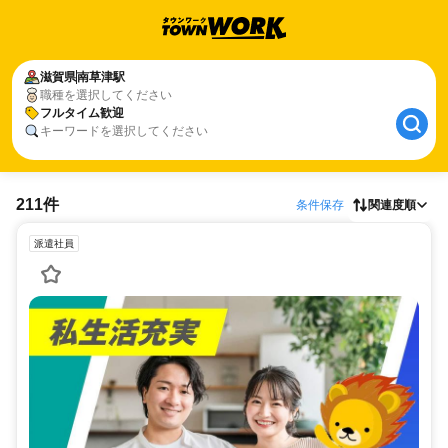
滋賀県
南草津駅
職種を選択してください
フルタイム歓迎
キーワードを選択してください
211件
条件保存
関連度順
派遣社員