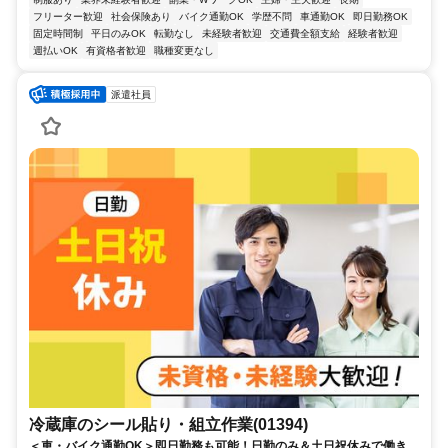
フリーター歓迎
社会保険あり
バイク通勤OK
学歴不問
車通勤OK
即日勤務OK
固定時間制
平日のみOK
転勤なし
未経験者歓迎
交通費全額支給
経験者歓迎
週払いOK
有資格者歓迎
職種変更なし
派遣社員
冷蔵庫のシール貼り・組立作業(01394)
＜車・バイク通勤OK＞即日勤務も可能！日勤のみ＆土日祝休みで働きや