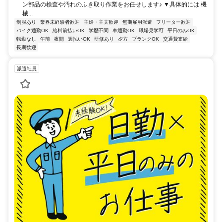
ン部品の検査や汚れのふき取り作業をお任せします♪ ▼具体的には 機
械...
制服あり
業界未経験者歓迎
主婦・主夫歓迎
無期雇用派遣
フリーター歓迎
バイク通勤OK
給料前払いOK
学歴不問
車通勤OK
職場見学可
平日のみOK
転勤なし
午前
夜間
週払いOK
研修あり
夕方
ブランクOK
交通費支給
長期歓迎
派遣社員