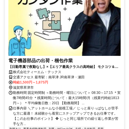
電子機器部品の出荷・梱包作業
【日勤専属で夜勤なし】×【エリア最高クラスの高時給】 モクコツ＆テ
キパキ派必見！おだやか環境で稼ぎましょう☆
株式会社ティーエム・テックス
交通アクセス 最寄駅：南草津 JR南草津・瀬田
時給1,500円～1,875円
滋賀県草津市
勤務時間 固定時間制 ＜勤務時間・曜日について＞ 08:30～17:15 ＊実
働7時間45分 ＊残業時間について：最大15時間/月（残業代時給1813
円～） ＊平均稼働日数：20日 【勤務期間】 ...
仕事内容 ＼アットホームな小規模工場／ じっと座りっぱなしが苦手
な方に最適！ 未経験から着実にステップアップできるお仕事です。
【このお仕事のポイント】 ❖ じっと同じ場所での繰り返し作業が苦
手な方...
制服あり
業界未経験者歓迎
副業・WワークOK
主婦・主夫歓迎
長期