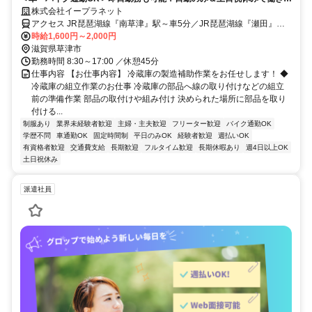
すさも抜群！工場内に有名カフェあり◎利用も可能♪
株式会社イープラネット
アクセス JR琵琶湖線『南草津』駅～車5分／JR琵琶湖線『瀬田』駅
～車10分／JR東海道本線『栗東』駅～車18分◆車・バイク通勤ＯＫ
時給1,600円～2,000円
滋賀県草津市
勤務時間 8:30～17:00 ／休憩45分
仕事内容 【お仕事内容】 冷蔵庫の製造補助作業をお任せします！ ◆
冷蔵庫の組立作業のお仕事 冷蔵庫の部品へ線の取り付けなどの組立
前の準備作業 部品の取付けや組み付け 決められた場所に部品を取り
付ける...
制服あり
業界未経験者歓迎
主婦・主夫歓迎
フリーター歓迎
バイク通勤OK
学歴不問
車通勤OK
固定時間制
平日のみOK
経験者歓迎
週払いOK
有資格者歓迎
交通費支給
長期歓迎
フルタイム歓迎
長期休暇あり
週4日以上OK
土日祝休み
派遣社員