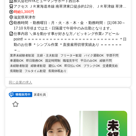
株式会社HYKヒューマンサポート西日本
アクセス ＪＲ東海道本線 南草津東口徒歩約12分、ＪＲ草津線 草津
（滋賀県）東口徒歩約25分、ＪＲ東海道本線 瀬田（滋賀県）南口徒
時給1,300円
歩約49分 ●南草津駅から車で6分
滋賀県草津市
勤務時間 ・勤務曜日：月・火・水・木・金 ・勤務時間： [1] 08:30～
17:10 9月頃までは土・日隔週で午前中のみ出勤となります。
仕事内容 ＼体を動かす事が好きな方／ピッキング作業♪ アピール
point! ＝＝＝＝＝＝＝＝＝＝＝＝＝＝＝＝＝＝＝＝＝＝＝＝＝＝ ＊日
勤のお仕事 ＊シンプル作業 ＊直接雇用切替実績あり ＝＝＝＝＝＝
＝...
業界未経験者歓迎
主婦・主夫歓迎
フリーター歓迎
バイク通勤OK
学歴不問
車通勤OK
即日勤務OK
固定時間制
職場見学可
平日のみOK
経験不問
未経験者歓迎
経験者歓迎
週払いOK
即日払いOK
ブランクOK
交通費支給
長期歓迎
フルタイム歓迎
長期休暇あり
同じ企業の求人
派遣社員