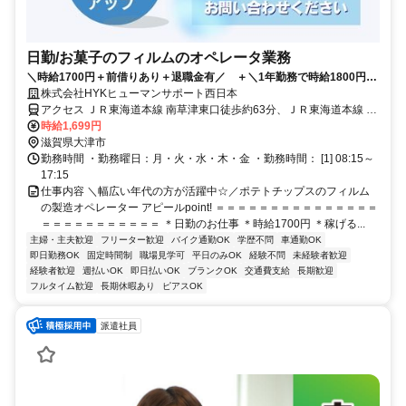
日勤/お菓子のフィルムのオペレータ業務
＼時給1700円＋前借りあり＋退職金有／ ＋＼1年勤務で時給1800円ア
ップ／
株式会社HYKヒューマンサポート西日本
アクセス ＪＲ東海道本線 南草津東口徒歩約63分、ＪＲ東海道本線 瀬
田（滋賀県）南口徒歩約81分、ＪＲ東海道本線 草津（滋賀県）東口
時給1,699円
徒歩約83分 ●南草津駅から車で15分
滋賀県大津市
勤務時間 ・勤務曜日：月・火・水・木・金 ・勤務時間： [1] 08:15～
17:15
仕事内容 ＼幅広い年代の方が活躍中☆／ポテトチップスのフィルム
の製造オペレーター アピールpoint! ＝＝＝＝＝＝＝＝＝＝＝＝＝＝＝
＝＝＝＝＝＝＝＝＝＝＝ ＊日勤のお仕事 ＊時給1700円 ＊稼げる...
主婦・主夫歓迎
フリーター歓迎
バイク通勤OK
学歴不問
車通勤OK
即日勤務OK
固定時間制
職場見学可
平日のみOK
経験不問
未経験者歓迎
経験者歓迎
週払いOK
即日払いOK
ブランクOK
交通費支給
長期歓迎
フルタイム歓迎
長期休暇あり
ピアスOK
派遣社員