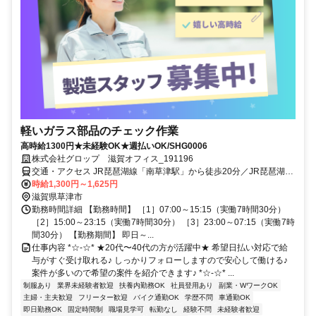
軽いガラス部品のチェック作業
高時給1300円★未経験OK★週払いOK/SHG0006
株式会社グロップ 滋賀オフィス_191196
交通・アクセス JR琵琶湖線「南草津駅」から徒歩20分／JR琵琶湖線
「瀬田駅」からバスで7分
時給1,300円～1,625円
滋賀県草津市
勤務時間詳細 【勤務時間】 ［1］07:00～15:15（実働7時間30分）
［2］15:00～23:15（実働7時間30分） ［3］23:00～07:15（実働7時
間30分） 【勤務期間】 即日～...
仕事内容 *☆-☆* ★20代〜40代の方が活躍中★ 希望日払い対応で給
与がすぐ受け取れる♪ しっかりフォローしますので安心して働ける♪
案件が多いので希望の案件を紹介できます♪ *☆-☆* ...
制服あり
業界未経験者歓迎
扶養内勤務OK
社員登用あり
副業・WワークOK
主婦・主夫歓迎
フリーター歓迎
バイク通勤OK
学歴不問
車通勤OK
即日勤務OK
固定時間制
職場見学可
転勤なし
経験不問
未経験者歓迎