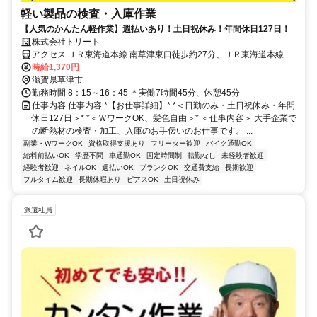
軽い製品の検査・入庫作業
【人気のかんたん軽作業】週払いあり！土日祝休み！年間休日127日！
株式会社トリート
アクセス ＪＲ東海道本線 南草津東口徒歩約27分、ＪＲ東海道本線 瀬
田（滋賀県）南口徒歩約49分、ＪＲ東海道本線 草津（滋賀県）東口
時給1,370円
徒歩約53分 ＜車・バイク・自転車通勤OK＞・JR琵琶湖線「南草津
滋賀県草津市
駅」から自転車で5分・JR琵琶湖線「瀬田駅」から車で9分・JR琵琶
勤務時間 8：15～16：45 ＊実働7時間45分、休憩45分
湖線「草津駅」から車で12分※無料の駐車場・駐輪場あり
仕事内容 仕事内容 *【お仕事詳細】* *＜日勤のみ・土日祝休み・年間
休日127日＞* *＜ＷワークOK、髪色自由＞* ＜仕事内容＞ 大手企業で
の断熱材の検査・加工、入庫のお手伝いのお仕事です。 ...
副業・WワークOK
資格取得支援あり
フリーター歓迎
バイク通勤OK
給料前払いOK
学歴不問
車通勤OK
固定時間制
転勤なし
未経験者歓迎
経験者歓迎
ネイルOK
週払いOK
ブランクOK
交通費支給
長期歓迎
フルタイム歓迎
長期休暇あり
ピアスOK
土日祝休み
派遣社員