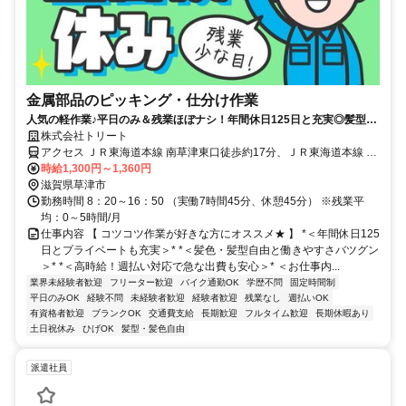
金属部品のピッキング・仕分け作業
人気の軽作業♪平日のみ＆残業ほぼナシ！年間休日125日と充実◎髪型・
髪色自由/週払いOK/駐車場完備★
株式会社トリート
アクセス ＪＲ東海道本線 南草津東口徒歩約17分、ＪＲ東海道本線 瀬
田（滋賀県）南口徒歩約30分、ＪＲ東海道本線 草津（滋賀県）東口
時給1,300円～1,360円
徒歩約47分
滋賀県草津市
勤務時間 8：20～16：50 （実働7時間45分、休憩45分） ※残業平
均：0～5時間/月
仕事内容 【 コツコツ作業が好きな方にオススメ★ 】 *＜年間休日125
日とプライベートも充実＞* *＜髪色・髪型自由と働きやすさバツグン
＞* *＜高時給！週払い対応で急な出費も安心＞* ＜お仕事内...
業界未経験者歓迎
フリーター歓迎
バイク通勤OK
学歴不問
固定時間制
平日のみOK
経験不問
未経験者歓迎
経験者歓迎
残業なし
週払いOK
有資格者歓迎
ブランクOK
交通費支給
長期歓迎
フルタイム歓迎
長期休暇あり
土日祝休み
ひげOK
髪型・髪色自由
派遣社員