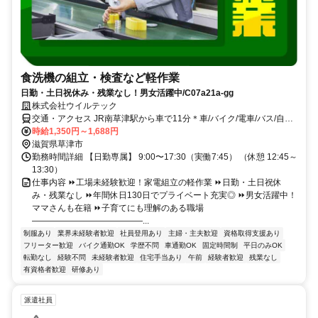
食洗機の組立・検査など軽作業
日勤・土日祝休み・残業なし！男女活躍中/C07a21a-gg
株式会社ウイルテック
交通・アクセス JR南草津駅から車で11分＊車/バイク/電車/バス/自転
車/徒歩通勤OK
時給1,350円～1,688円
滋賀県草津市
勤務時間詳細 【日勤専属】 9:00〜17:30（実働7:45） （休憩 12:45～
13:30）
仕事内容 ⏩工場未経験歓迎！家電組立の軽作業 ⏩日勤・土日祝休
み・残業なし ⏩年間休日130日でプライベート充実◎ ⏩男女活躍中！
ママさんも在籍 ⏩子育てにも理解のある職場
―――――――――――――...
制服あり
業界未経験者歓迎
社員登用あり
主婦・主夫歓迎
資格取得支援あり
フリーター歓迎
バイク通勤OK
学歴不問
車通勤OK
固定時間制
平日のみOK
転勤なし
経験不問
未経験者歓迎
住宅手当あり
午前
経験者歓迎
残業なし
有資格者歓迎
研修あり
派遣社員