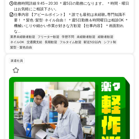
勤務時間詳細 9:45～20:30 ＊週5日の勤務になります。 ＊時間・曜日
はお気軽にご相談下さい。
仕事内容 【アピールポイント】 ＊誰でも最初は未経験｡専門知識不
要！ ＊髪色･髪型･ネイル自由！ ＊週5日勤務＆時間曜日は相談OK ＊
機械いじりや細かい作業が好きな方歓迎 【仕事内容】 ＊画面割れ
な...
業界未経験者歓迎
フリーター歓迎
学歴不問
未経験者歓迎
経験者歓迎
ネイルOK
交通費支給
長期歓迎
フルタイム歓迎
駅近5分以内
シフト制
髪型・髪色自由
派遣社員