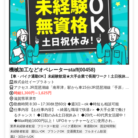
機械加工などオペレーターstaff(00458)
【車・バイク通勤OK】未経験歓迎★大手企業で長期ワーク！土日祝休み
で私生活も充実◎20代～40代までの男女在籍！マイカー通勤ok
株式会社イープラネット
アクセス JR琵琶湖線「南草津」駅から車15分/JR琵琶湖線「手原」駅
から車16分/JR琵琶湖線「草津」駅から車17分★車・バイク通勤ok
時給1,300円～1,625円
滋賀県草津市
勤務時間 8:30～17:30/休憩60分 ◆週3日～ok ◆時短も相談可能
仕事内容 【お仕事内容】 ＜綺麗な職場で快適♪＞ ◆大手企業で働け
るチャンス！ ◆日勤のみ&土日祝休み！ ◆20代～40代男女活躍中！
◆Max時給1600円以上！ UFOキャッチャーなどに使用され...
業界未経験者歓迎
フリーター歓迎
バイク通勤OK
車通勤OK
固定時間制
未経験者歓迎
週払いOK
ブランクOK
交通費支給
フルタイム歓迎
週2・3日からOK