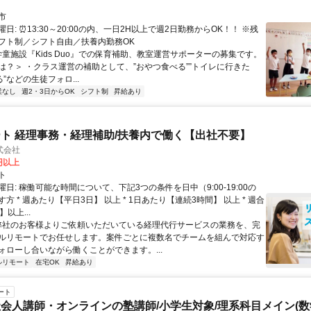
市
日: ⏰️13:30～20:00の内、一日2H以上で週2日勤務からOK！！ ※残
フト制／シフト自由／扶養内勤務OK
学童施設『Kids Duo』での保育補助、教室運営サポーターの募集です。
は？＞ ・クラス運営の補助として、”おやつ食べる””トイレに行きた
る”などの生徒フォロ...
業なし
週2・3日からOK
シフト制
昇給あり
ト 経理事務・経理補助/扶養内で働く【出社不要】
式会社
2円以上
ト
日: 稼働可能な時間について、下記3つの条件を日中（9:00-19:00の
方 * 週あたり【平日3日】 以上 * 1日あたり【連続3時間】 以上 * 週合
以上...
 弊社のお客様よりご依頼いただいている経理代行サービスの業務を、完
ルリモートでお任せします。案件ごとに複数名でチームを組んで対応す
ォローし合いながら働くことができます。...
ルリモート
在宅OK
昇給あり
ート
会人講師・オンラインの塾講師/小学生対象/理系科目メイン(