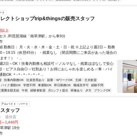
ート
クトショップtrip&thingsの販売スタッフ
0円以上
セス JR琵琶湖線「南草津駅」から車9分
市
細 勤務日： 月・火・水・木・金・土・日・祝 ※上記より週2日～ 勤務
:30～19:15（休憩45分） ・残業なし （閉店間際にご来店があった場合の
す！） ・...
✅週2日～OK！扶養内勤務も相談可 ✅ノルマなし・残業ほぼなしで安心
型・ピアス自由◎ ✅社割あり！お得におしゃれを楽しめる ✅車・バイ
OK ＊‐＊‐＊‐＊‐＊‐＊...
迎
扶養内勤務OK
社員登用あり
副業・WワークOK
主婦・主夫歓迎
バイク通勤OK
学歴不問
車通勤OK
即日勤務OK
職場見学可
経験不問
交通費全額支給
午前
経験者歓迎
月1シフト提出
研修あり
夕方
ブランクOK
アルバイト・パート
しスタッフ
ト 追分店
円～1,440円
草津駅 19分
市