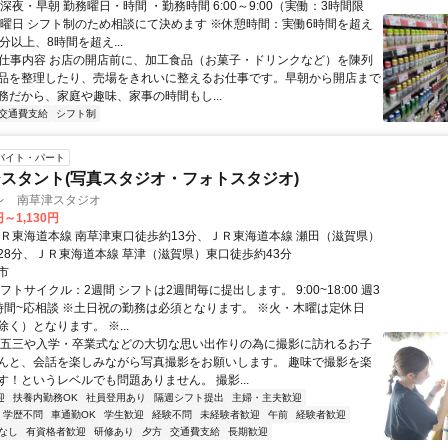
深夜・早朝 勤務曜日・時間 ・勤務時間 6:00～9:00（実働：3時間限
務曜日 シフト制のため相談にて決めます ※休憩時間：実働6時間を超え
分以上、8時間を超え...
● 仕事内容 お店の開店前に、加工食品（お菓子・ドリンクなど）を陳列
品を整理したり、売場をきれいに整えるお仕事です。早朝から開店まで
務だから、家庭や趣味、家事の時間もし...
交通費支給
シフト制
バイト・パート
スタント(写真スタジオ・フォトスタジオ)
レ 南草津スタジオ
円～1,130円
ＪＲ東海道本線 南草津東口徒歩約13分、ＪＲ東海道本線 瀬田（滋賀県）
28分、ＪＲ東海道本線 草津（滋賀県）東口徒歩約43分
市
フトサイクル：2週間 シフトは2週間毎に提出します。 9:00~18:00 週3
時間~応相談 ※土日祝の勤務は必須となります。 ※火・木曜は定休日
く）となります。 ※...
七五三や入学・卒業式などの大切な思い出作りの為に撮影に訪れるお子
んと、会話を楽しみながら写真撮影をお願いします。 趣味で撮影を楽
す！というレベルでも問題ありません。 撮影...
迎
扶養内勤務OK
社員登用あり
隔週シフト提出
主婦・主夫歓迎
学歴不問
車通勤OK
学生歓迎
経験不問
未経験者歓迎
午前
経験者歓迎
なし
有資格者歓迎
研修あり
夕方
交通費支給
長期歓迎