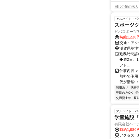
同じ企業の求人
アルバイト・パ
スポーツ
ビバスポーツ
時給1,220
交通・アク
滋賀県草津
勤務時間詳細 
◆週2日、
フト...
仕事内容 
無料で使用
代が活躍中 
制服あり
扶養
平日のみOK
学
交通費支給
長
アルバイト・パ
学童施設「
有限会社ベー
時給1,080
アクセス: ＪＲ琵琶湖線 南草津駅 から 徒歩20分 公共交通機関OK、バイク通