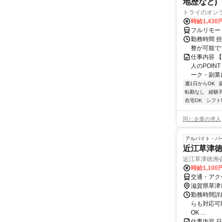
地歴など)
トライのオン
時給1,430
フルリモー
勤務時間 
整が可能で
仕事内容 
人のPOIN
ーク・副業に
週1日からOK
転勤なし
経験
在宅OK
シフト
同じ企業の求人
アルバイト・パ
近江草津
近江草津徳洲
時給1,10
交通・アク
滋賀県草津
勤務時間詳細 
らも対応可能
OK ...
仕事内容 