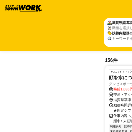
滋賀県
南草
職種を選択
扶養内勤務O
キーワード
156件
アルバイト・パ
顔を水につ
グンゼスポー
時給1,08
交通・アク
滋賀県草津
勤務時間詳細 
★固定シフト
仕事内容 ＼
躍中♪ 未経
制服あり
扶養
未経験者歓迎