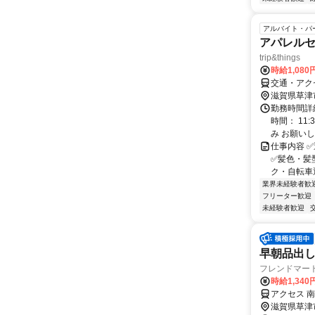
アルバイト・パ
アパレルセレ
trip&things
時給1,08
交通・アク
滋賀県草津
勤務時間詳
時間： 11
み お願いしま
仕事内容 
✅髪色・髪
ク・自転車通勤
業界未経験者歓
フリーター歓迎
未経験者歓迎
早朝品出
フレンドマー
時給1,340
アクセス 南
滋賀県草津