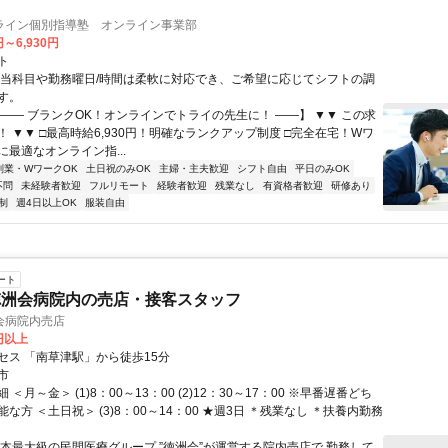
ライン個別指導塾 オンライン事業部
円～6,930円
ト
担当科目や勤務曜日/時間は柔軟に対応でき、ご希望に応じてシフトの調
す。
【―― ブランクOK！オンラインでトライの先生に！ ――】 ▼▼ この求
T！ ▼▼ □最高時給6,930円！明確なランクアップ制度 □完全在宅！Wワ
最適なオンライン指...
副業・WワークOK
土日祝のみOK
主婦・主夫歓迎
シフト自由
平日のみOK
不問
未経験者歓迎
フルリモート
経験者歓迎
残業なし
有資格者歓迎
研修あり
制
週4日以上OK
服装自由
ート
徳洲会病院内の売店・接客スタッフ
会病院内売店
0円以上
セス 「南草津駅」から徒歩15分
市
＜月～金＞ (1)8：00～13：00 (2)12：30～17：00 ※早番遅番どち
な方 ＜土日祝＞ (3)8：00～14：00 ★週3日 ＊残業なし ＊扶養内勤務
日本最大級の民間医療グループ ”徳洲会”が運営する院内売店で 勤務して