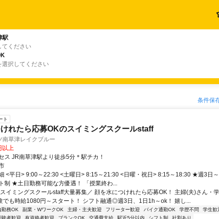
津駅
してください
K
を選択してください
条件保
ート
けれたら応募OKのスイミングスクールstaff
ツ南草津レイクブルー
0円以上
セス JR南草津駅より徒歩5分＊駅チカ！
市
<平日> 9:00～22:30 <土曜日> 8:15～21:30 <日曜・祝日> 8:15～18:30 ★週3
制 ★土日勤務可能な方優遇！ 「授業終わ...
スイミングスクールstaff大量募集／ 顔を水につけれたら応募OK！ 主婦(夫)さん・
験でも時給1080円～スタート！ シフト融通◎週3日、1日1h～ok！ 嬉し...
内勤務OK
副業・WワークOK
主婦・主夫歓迎
フリーター歓迎
バイク通勤OK
学歴不問
学生歓
経験者歓迎
有資格者歓迎
ブランクOK
交通費支給
駅近5分以内
シフト制
社割あり