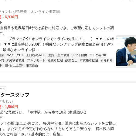
ライン個別指導塾 オンライン事業部
円～6,930円
ト
担当科目や勤務曜日/時間は柔軟に対応でき、ご希望に応じてシフトの調
す。
【―― ブランクOK！オンラインでトライの先生に！ ――】 ▼▼ この求
T！ ▼▼ □最高時給6,930円！明確なランクアップ制度 □完全在宅！Wワ
最適なオンライン指...
副業・WワークOK
土日祝のみOK
主婦・主夫歓迎
シフト自由
平日のみOK
不問
未経験者歓迎
フルリモート
経験者歓迎
残業なし
有資格者歓迎
研修あり
制
週4日以上OK
服装自由
ート
ンタースタッフ
 (53)
円～1,500円
道42号線沿い、「草津駅」から車で10分 (車通勤OK)
市
シフトの提出は1か月ごと。 毎月中旬頃、翌月に出られるシフトをご提出
す。 まだ翌月の予定がわからない！という方もご安心を。 提出後の調
でご相談下さい♪ 基本的には、店舗...