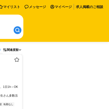
マイリスト
メッセージ
マイページ
求人掲載のご相談
存
関連度順
日～、1日1h～OK
学生さん多数活
迎
転勤なし