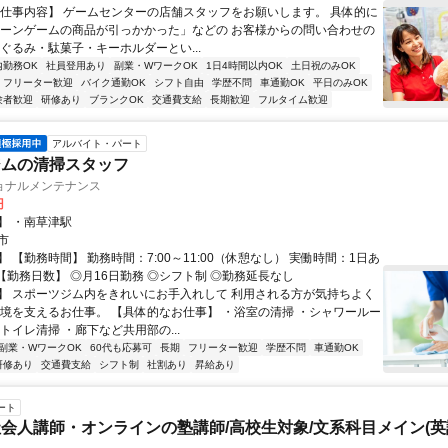
【仕事内容】 ゲームセンターの店舗スタッフをお願いします。 具体的に
レーンゲームの商品が引っかかった」などの お客様からの問い合わせの
いぐるみ・駄菓子・キーホルダーとい...
内勤務OK
社員登用あり
副業・WワークOK
1日4時間以内OK
土日祝のみOK
フリーター歓迎
バイク通勤OK
シフト自由
学歴不問
車通勤OK
平日のみOK
験者歓迎
研修あり
ブランクOK
交通費支給
長期歓迎
フルタイム歓迎
アルバイト・パート
ジムの清掃スタッフ
ョナルメンテナンス
円
】 ・南草津駅
市
 【勤務時間】 勤務時間：7:00～11:00（休憩なし） 実働時間：1日あ
【勤務日数】 ◎月16日勤務 ◎シフト制 ◎勤務延長なし
】 スポーツジム内をきれいにお手入れして 利用される方が気持ちよく
環境を支えるお仕事。 【具体的なお仕事】 ・浴室の清掃 ・シャワールー
トイレ清掃 ・廊下など共用部の...
副業・WワークOK
60代も応募可
長期
フリーター歓迎
学歴不問
車通勤OK
研修あり
交通費支給
シフト制
社割あり
昇給あり
ート
会人講師・オンラインの塾講師/高校生対象/文系科目メイン(