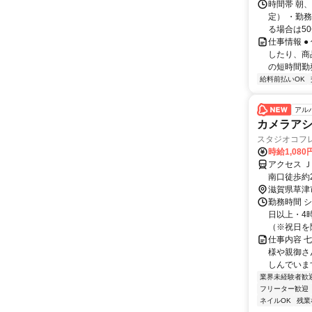
時間帯 朝、
定） ・勤
る場合は50
仕事情報 
したり、商
の短時間勤
給料前払いOK
アル
カメラアシ
スタジオコフ
時給1,080
アクセス 
南口徒歩約
滋賀県草津
勤務時間 シ
日以上・4
（※祝日を除
仕事内容 
様や親御さ
しんでいま
業界未経験者歓
フリーター歓迎
ネイルOK
残業