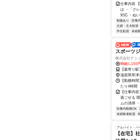
仕事内容 
は ・「ク
対応 ・ぬ
制服あり
扶養
主婦・主夫歓迎
学生歓迎
未経
スポーツ
株式会社ナシ
時給1,150
【最寄り駅
滋賀県草津
【勤務時間】
たり4時間 
【仕事内容
過ごせる 
ムの清掃 ・
扶養内勤務OK
未経験者歓迎
アルバイト・パ
【在宅】社