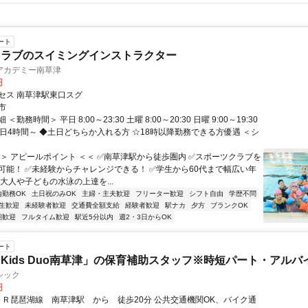
ート
クラブのスイミングインストラクター
アカデミー南草津
円
セス 南草津駅東口スグ
市
＜勤務時間＞ 平日 8:00～23:30 土曜 8:00～20:30 日曜 9:00～19:30
1日4時間～ ◆土日どちらか入れる方 ☆18時以降勤務できる方優遇 ＜シ
＞＞ アピールポイント ＜＜ ✅南草津駅から徒歩圏内 ✅スポーツクラブを
可能！ ✅未経験からチャレンジできる！ ✅学生から60代まで幅広い年
大人や子どもの水泳の上達を...
内勤務OK
土日祝のみOK
主婦・主夫歓迎
フリーター歓迎
シフト自由
学歴不問
生歓迎
未経験者歓迎
交通費全額支給
経験者歓迎
駅ナカ
夕方
ブランクOK
期歓迎
フルタイム歓迎
駅近5分以内
週2・3日からOK
ート
Kids Duo南草津」の保育補助スタッフ※時短パート・アルバ
シック
円