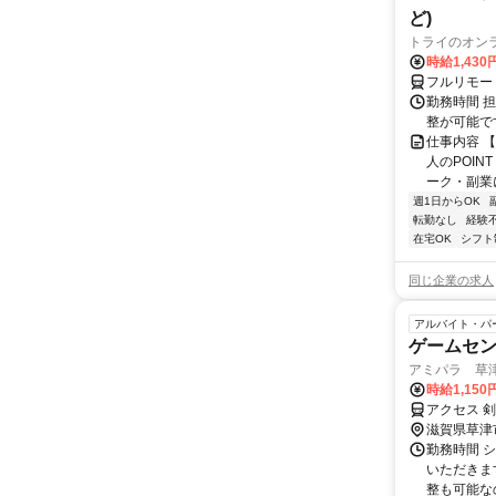
ど)
トライのオン
時給1,430
フルリモー
勤務時間 
整が可能で
仕事内容 
人のPOIN
ーク・副業に
週1日からOK
転勤なし
経験
在宅OK
シフト
同じ企業の求人
アルバイト・パ
ゲームセ
アミパラ 草津店
時給1,150
アクセス 剣
滋賀県草津
勤務時間 
いただきま
整も可能なの