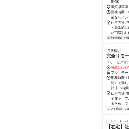
勤OK
滋賀県草津
勤務時間・曜
業なし／シ
仕事内容: 
＜具体的に
い””宿題す
固定時間制
残
業務委託
完全リモー
メリービズ株
時給1,23
フルリモー
勤務時間・曜
間）で満たす
計【15時間】
仕事内容:
全在宅・フ
るため、フ
シフト自由
フ
アルバイト・パ
【在宅】社