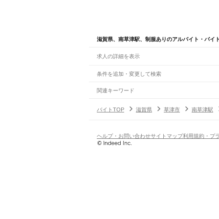
滋賀県、南草津駅、制服ありのアルバイト・バイ
求人の詳細を表示
条件を追加・変更して検索
市区町村を追加・変更
関連キーワード
完全在宅ワーク 全国
シール貼り 在宅
現在地周
滋賀県
駅を追加・変更
バイトTOP
滋賀県
草津市
南草津駅
滋賀県
すべて
大津市
彦根市
長浜市
近江八幡市
草津市
守山
職種を追加・変更
JR北陸本線(米原～金沢)
米原駅
坂田駅
田村駅
長浜駅
虎姫駅
河毛駅
高月駅
飲食・フードサービス
ヘルプ・お問い合わせ
サイトマップ
利用規約・プ
特徴を追加・変更
飲食・フードサービス
すべて
JR東海道本線(岐阜～美濃赤坂・米原)
ホールスタッフ
キッチンスタッフ
皿洗い・洗い
人気
柏原駅
近江長岡駅
醒ケ井駅
米原駅
雇用形態を追加・変更
飲食店（店長・マネージャー）
日払いOK
高校生歓迎
学生歓迎
深夜の仕事
髪型
営業・販売
JR草津線
勤務期間
アルバイト・パート
都道府県を変更
油日駅
甲賀駅
寺庄駅
甲南駅
貴生川駅
三雲駅
甲西
営業・販売
すべて
短期
正社員
単発・1日OK
長期
期間限定（春夏冬休み等
営業
テレフォンアポインター（テレアポ）
ルー
シフト
契約社員
琵琶湖線
旅行・レジャー・イベント
土日祝のみOK
派遣社員
平日のみOK
週1日からOK
週2・3
米原駅
彦根駅
南彦根駅
河瀬駅
稲枝駅
能登川駅
安
旅行・レジャー・イベント
すべて
変形労働時間制
業務委託
ホテルスタッフ（フロント等）
レジャー施設・
働く時間
JR湖西線
倉庫・物流管理
早朝・朝の仕事
昼の仕事
夕方からの仕事
夜から