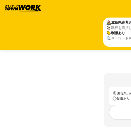
滋賀県
南草
職種を選択
制服あり
キーワード
滋賀県 /
制服あり