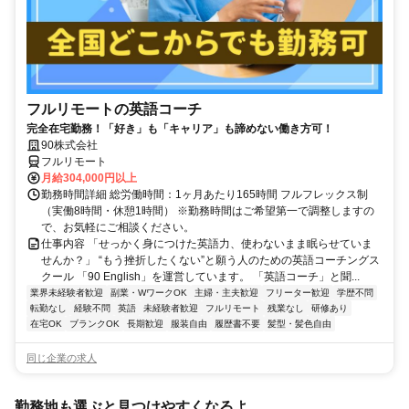
フルリモートの英語コーチ
完全在宅勤務！「好き」も「キャリア」も諦めない働き方可！
90株式会社
フルリモート
月給304,000円以上
勤務時間詳細 総労働時間：1ヶ月あたり165時間 フルフレックス制
（実働8時間・休憩1時間） ※勤務時間はご希望第一で調整しますの
で、お気軽にご相談ください。
仕事内容 「せっかく身につけた英語力、使わないまま眠らせていま
せんか？」 “もう挫折したくない”と願う人のための英語コーチングス
クール 「90 English」を運営しています。 「英語コーチ」と聞...
業界未経験者歓迎
副業・WワークOK
主婦・主夫歓迎
フリーター歓迎
学歴不問
転勤なし
経験不問
英語
未経験者歓迎
フルリモート
残業なし
研修あり
在宅OK
ブランクOK
長期歓迎
服装自由
履歴書不要
髪型・髪色自由
同じ企業の求人
勤務地も選ぶと見つけやすくなるよ