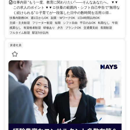
仕事内容 “もう一度、教育に関わりたい”――そんなあなたへ。 ▼▼
この求人のポイント ▼▼ □ 扶養の範囲内・シフト自己申告で“無理な
く続けられる” □ 子育てが一段落した日中の数時間を活用 □ 得...
扶養内勤務OK
週1日からOK
副業・WワークOK
1日4時間以内OK
主婦・主夫歓迎
フリーター歓迎
短期
シフト自由
平日のみOK
転勤なし
午前
残業なし
有資格者歓迎
研修あり
夕方
ブランクOK
交通費支給
長期歓迎
フルタイム歓迎
駅近5分以内
派遣社員