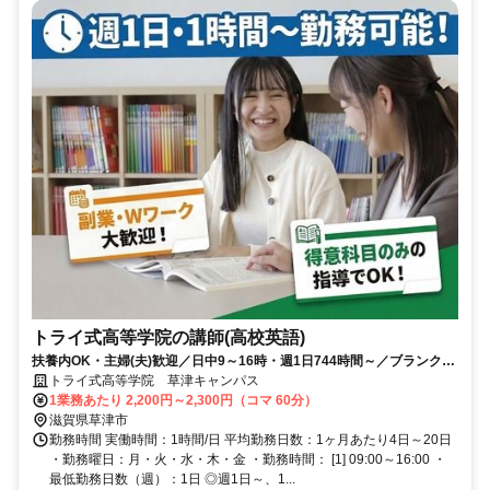
トライ式高等学院の講師(高校英語)
扶養内OK・主婦(夫)歓迎／日中9～16時・週1日744時間～／ブランク明
けの再スタート歓迎
トライ式高等学院 草津キャンパス
1業務あたり 2,200円～2,300円（コマ 60分）
滋賀県草津市
勤務時間 実働時間：1時間/日 平均勤務日数：1ヶ月あたり4日～20日
・勤務曜日：月・火・水・木・金 ・勤務時間： [1] 09:00～16:00 ・
最低勤務日数（週）：1日 ◎週1日～、1...