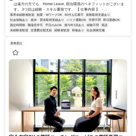
は遠方の方でも、Home Leave, 宿泊環境のベネフィットがございま
す。 3つ目は経験・スキル重視です。 【 仕事内容 】 ・...
業界未経験者歓迎
副業・WワークOK
60代も応募可
資格取得支援あり
社会保険あり
産休・育休取得実績あり
バイク通勤OK
学歴不問
即日勤務OK
固定時間制
職場見学可
平日のみOK
賞与年1回あり
経験不問
英語
未経験者歓迎
交通費全額支給
経験者歓迎
研修あり
社会保険完備
業務委託