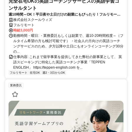
完全在宅OKの英語コーチングサービスの英語学習コ
ンサルタント
週10時間～OK！平日夜や土日だけの副業にもぴったり！フルリモート
OKなので世界のどこからでも働けます！
株式会社スクールウィズ
フルリモート
時給3,000円
勤務時間・曜日: ・業務委託もしくは副業で、週10-20時間程度～（フ
ルタイム希望の方も検討可能です） ・社会人の方向けの英語コーチ
ングサービスのため、夕方以降や土日にもオンラインコーチング30分
の...
仕事内容: これまで留学事業を提供してきた弊社の新事業として、 英
語スピーキングに特化した英語コーチング事業「TEPPEN
ENGLISH」 https://teppen-english.com を...
フルリモート
在宅OK
週2・3日からOK
業務委託