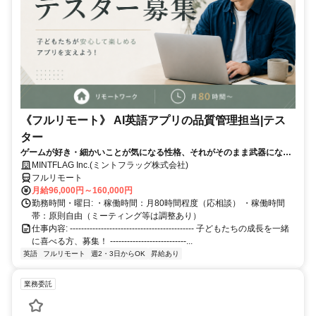
《フルリモート》 AI英語アプリの品質管理担当|テス
ター
ゲームが好き・細かいことが気になる性格、それがそのまま武器になる
仕事です！
MINTFLAG Inc.(ミントフラッグ株式会社)
フルリモート
月給96,000円～160,000円
勤務時間・曜日: ・稼働時間：月80時間程度（応相談） ・稼働時間
帯：原則自由（ミーティング等は調整あり）
仕事内容: -------------------------------------------- 子どもたちの成長を一緒
に喜べる方、募集！ ---------------------------...
英語
フルリモート
週2・3日からOK
昇給あり
業務委託