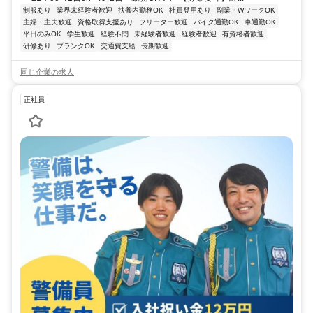
制服あり
業界未経験者歓迎
扶養内勤務OK
社員登用あり
副業・WワークOK
主婦・主夫歓迎
資格取得支援あり
フリーター歓迎
バイク通勤OK
車通勤OK
平日のみOK
学生歓迎
経験不問
未経験者歓迎
経験者歓迎
有資格者歓迎
研修あり
ブランクOK
交通費支給
長期歓迎
同じ企業の求人
正社員