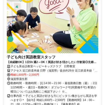
子ども向け英語教室スタッフ
【未経験OK】1日5h 週2～OK！英語が好き/活かしたい方歓迎◎主婦
(夫)/学生も活躍中！
子ども英会話教室ペッピーキッズクラブ 日野教室
アクセス 近江鉄道本線 日野（滋賀県）徒歩約26分 近江鉄道本線「日
野駅」より車8分 ／近隣教室への勤務も応相談 ※屋内禁煙
時給1,600円～2,500円
滋賀県蒲生郡
勤務時間 ・勤務時間： [1] 14:00～21:00 ・最低勤務日数（週）：2日
1日5時間～・週2日～勤務OK！ ダブルワーク可(同業種不可) 希望の
曜日についてはお気軽にご相談下さい！ ※...
仕事内容 ＊子どもと英語が好きな方にピッタリ♪働きながら英語を学
べます◎＊ 【給与】時給1,600円～2,500円 【勤務時間】14：00～
21：00（1日5h～/週2日～勤務OK！） 【募集要件】経...