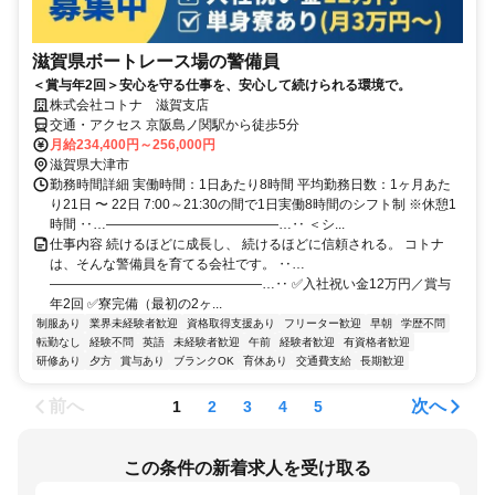
滋賀県ボートレース場の警備員
＜賞与年2回＞安心を守る仕事を、安心して続けられる環境で。
株式会社コトナ 滋賀支店
交通・アクセス 京阪島ノ関駅から徒歩5分
月給234,400円～256,000円
滋賀県大津市
勤務時間詳細 実働時間：1日あたり8時間 平均勤務日数：1ヶ月あた
り21日 〜 22日 7:00～21:30の間で1日実働8時間のシフト制 ※休憩1
時間 ‥…―――――――――――――…‥ ＜シ...
仕事内容 続けるほどに成長し、 続けるほどに信頼される。 コトナ
は、そんな警備員を育てる会社です。 ‥…
――――――――――――――――…‥ ✅入社祝い金12万円／賞与
年2回 ✅寮完備（最初の2ヶ...
制服あり
業界未経験者歓迎
資格取得支援あり
フリーター歓迎
早朝
学歴不問
転勤なし
経験不問
英語
未経験者歓迎
午前
経験者歓迎
有資格者歓迎
研修あり
夕方
賞与あり
ブランクOK
育休あり
交通費支給
長期歓迎
前へ
次へ
1
2
3
4
5
この条件の新着求人を受け取る