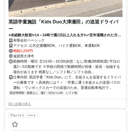
英語学童施設「Kids Duo大津瀬田」の送迎ドライバ
ー
⭐未経験大歓迎✨14～16時で週2日以上入れる方✨✅定年退職された方や
子ども好きな方！
有限会社ベーシック
アクセス: 公共交通機関OK、バイク通勤OK、車通勤OK
時給1,200円
滋賀県大津市
勤務時間・曜日: ⏰️14:00～16:00(休憩：なし/実働2時間程度) 平日の
週2～5日勤務です ※学校の関係で勤務時間が前後・延長・短縮する
場合があります 残業なし／シフト制／シフト自由...
仕事内容: 英語学童『Kids Duo』にて、生徒さんを送迎するドライバ
ーの募集です ＜具体的には？＞ ・学童に通う生徒さんの送迎バスの
運転 ・ワンボックスカーでの送迎のため、普通自動車免許で...
固定時間制
残業なし
週2・3日からOK
シフト制
同じ企業の求人
アルバイト・パート