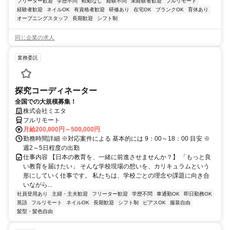
フリーター歓迎
学歴不問
転勤なし
経験不問
未経験者歓迎
フルリモート
経験者歓迎
ネイルOK
有資格者歓迎
研修あり
在宅OK
ブランクOK
育休あり
オープニングスタッフ
長期歓迎
シフト制
同じ企業の求人
業務委託
探究コーディネーター
全国での大規模募集！
株式会社ミエタ
フルリモート
月給200,000円～500,000円
勤務時間詳細 ※対応案件による 基本的には 9：00～18：00 目安 ※
週2～5日程度の出勤
仕事内容 【日本の教育を、一緒に前進させませんか？】 「もっと良
い教育を届けたい」 そんな学校現場の想いを、カリキュラムという
形にしていく仕事です。 私たちは、学校ごとの理念や課題に向き合
いながら...
社員登用あり
主婦・主夫歓迎
フリーター歓迎
学歴不問
車通勤OK
即日勤務OK
英語
フルリモート
ネイルOK
長期歓迎
シフト制
ピアスOK
服装自由
髪型・髪色自由