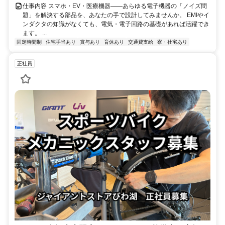
仕事内容 スマホ・EV・医療機器——あらゆる電子機器の「ノイズ問
題」を解決する部品を、あなたの手で設計してみませんか。 EMIやイ
ンダクタの知識がなくても、電気・電子回路の基礎があれば活躍でき
ます。 ...
固定時間制
住宅手当あり
賞与あり
育休あり
交通費支給
寮・社宅あり
正社員