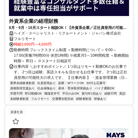
外資系企業の経理財務
8月・9月・10月スタート相談OK！【外資系企業／正社員登用の可能性
大／700万～800万／リモート勤務OK】経理財務
ヘイズ・スペシャリスト・リクルートメント・ジャパン株式会社
フルリモート
時給3,000円～4,500円
勤務時間 フレックスタイム制度 ＜勤務時間について＞ 9:00～
17:00(実働7時間00分 休憩1時間) ※残業月5～10時間程度 ＜勤務開始
時期＞ 即日～ ※スタート日相談可
仕事内容 ＼おすすめポイント／ 1つ目はリモート勤務OKのお仕事で
す。 2つ目は経験、英語スキルを活かせるお仕事です。 3つ目は正社
員登用の可能性大の求人です。 【 仕事内容 】 ・資金管理業務（日...
業界未経験者歓迎
社員登用あり
副業・WワークOK
60代も応募可
資格取得支援あり
社会保険あり
産休・育休取得実績あり
バイク通勤OK
学歴不問
即日勤務OK
職場見学可
平日のみOK
賞与年1回あり
経験不問
英語
未経験者歓迎
フルリモート
交通費全額支給
経験者歓迎
研修あり
派遣社員