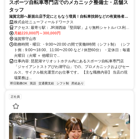
スポーツ自転車専門店でのメカニック整備士・店舗ス
タッフ
滋賀北部へ新規出店予定にともなう増員！自転車技師などの有資格者・
即戦力経験者を月給22万円〜＋毎月手当1万円で優遇。守山店からスタ
株式会社ニューフィールドワークス
ートし、将来的に新店舗立ち上げに関わる道も！
アクセス: 最寄り駅： JR湖西線「堅田駅」より無料シャトルバス利用
可能 JR琵琶湖線「守山駅」より路線バス等 マイカー通勤可 自転車通
月給220,000円～300,000円
勤可（距離に応じて自動車通勤と同額の交通費を支給します！）
滋賀県守山市
勤務時間・曜日: ・9:00〜20:00 の間で実働8時間（シフト制） （シフ
ト例：9:00〜18:00、11:00〜20:00 など / 休憩60分） ・定休日：毎週
火曜日（火曜 ＋ 他曜日で...
仕事内容: 琵琶湖マリオットホテル内にあるスポーツ自転車専門店
「ジャイアントストアびわ湖守山」での、プロメカニックおよびセー
ルス、サイクル観光運営のお仕事です。 【主な職務内容】 当店の現
場業務は...
即日勤務OK
英語
交通費支給
シフト制
昇給あり
正社員