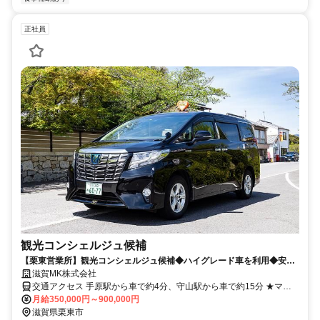
正社員
観光コンシェルジュ候補
【栗東営業所】観光コンシェルジュ候補◆ハイグレード車を利用◆安心
の月給保証制度（35万円／6ヵ月間）
滋賀MK株式会社
交通アクセス 手原駅から車で約4分、守山駅から車で約15分 ★マイ
カー通勤OK！
月給350,000円～900,000円
滋賀県栗東市