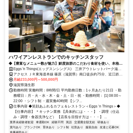
ハワイアンレストランでのキッチンスタッフ
◆【豊富なメニュー数が魅力】鮮度抜群のこだわり食材を使い、本格ハ
ワイ料理～洋食全般の腕を磨けます◆
Eggs 'n Things(エッグスンシングス) 三井アウトレットパーク滋賀
竜王店 社員募集
アクセス ＪＲ東海道本線 篠原（滋賀県）南口徒歩約75分、近江鉄道
八日市線 武佐（滋賀県）徒歩約101分、ＪＲ東海道本線 近江八幡南
月給233,000円～500,000円
口徒歩約106分
滋賀県蒲生郡
勤務時間 実働時間：8時間/日 平均勤務日数：1ヶ月あたり21日 ・勤
務曜日：月・火・水・木・金・土・日・祝 ・勤務時間： [1] 08:00～
22:00 ・シフト制 ・週実働40時間 【シフ...
仕事内容 ◆笑顔あふれるカフェ＆レストラン＜Eggs ’n Things＞◆
【仕事内容】 ＊キッチン業務 【具体的には・・・】 ・調理（仕込
み・調理・食器洗浄など） 【店長を目指す方は・・・】 ...
業界未経験者歓迎
車通勤OK
経験不問
英語
交通費全額支給
研修あり
賞与あり
ブランクOK
育休あり
シフト制
社割あり
服装自由
友達と応募OK
食事補助あり