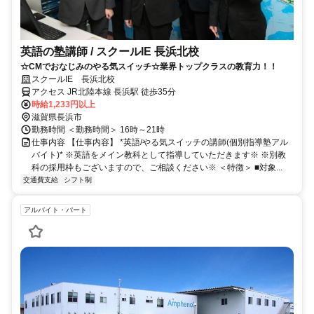
英語の塾講師 / スクールIE 長浜北校
☆CMでおなじみのやる気スイッチ☆業界トップクラスの教育力！！
スクールIE 長浜北校
アクセス JR北陸本線 長浜駅 徒歩35分
時給1,233円以上
滋賀県長浜市
勤務時間 ＜勤務時間＞ 16時～21時
仕事内容 【仕事内容】 *英語/やる気スイッチの講師(個別指導塾アル
バイト)* ※英語をメイン教科として指導していただきます※ ※別教
科の採用枠もございますので、ご相談ください※ ＜特徴＞ ■対象...
交通費支給
シフト制
アルバイト・パート