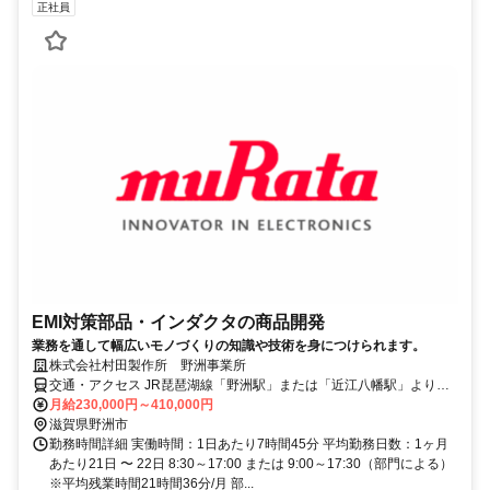
正社員
EMI対策部品・インダクタの商品開発
業務を通して幅広いモノづくりの知識や技術を身につけられます。
株式会社村田製作所 野洲事業所
交通・アクセス JR琵琶湖線「野洲駅」または「近江八幡駅」より近
江鉄道バス20分、事業所内バス停下車 ※バス停は南門側にのみあり
月給230,000円～410,000円
ます。正門側には徒歩で移動となります。
滋賀県野洲市
勤務時間詳細 実働時間：1日あたり7時間45分 平均勤務日数：1ヶ月
あたり21日 〜 22日 8:30～17:00 または 9:00～17:30（部門による）
※平均残業時間21時間36分/月 部...