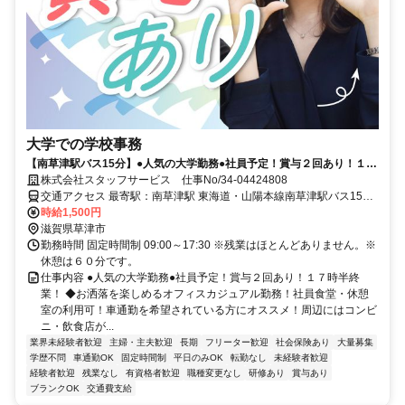
大学での学校事務
【南草津駅バス15分】●人気の大学勤務●社員予定！賞与２回あり！１７
時半終業！
株式会社スタッフサービス 仕事No/34-04424808
交通アクセス 最寄駅：南草津駅 東海道・山陽本線南草津駅バス15分
車通勤可能
時給1,500円
滋賀県草津市
勤務時間 固定時間制 09:00～17:30 ※残業はほとんどありません。※
休憩は６０分です。
仕事内容 ●人気の大学勤務●社員予定！賞与２回あり！１７時半終
業！ ◆お洒落を楽しめるオフィスカジュアル勤務！社員食堂・休憩
室の利用可！車通勤を希望されている方にオススメ！周辺にはコンビ
ニ・飲食店が...
業界未経験者歓迎
主婦・主夫歓迎
長期
フリーター歓迎
社会保険あり
大量募集
学歴不問
車通勤OK
固定時間制
平日のみOK
転勤なし
未経験者歓迎
経験者歓迎
残業なし
有資格者歓迎
職種変更なし
研修あり
賞与あり
ブランクOK
交通費支給