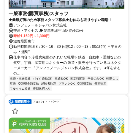
一般事務(購買事務)スタッフ
★業績好調のため事務スタッフ募集★お休みも取りやすい職場！
アンフェノールジャパン株式会社
交通・アクセス JR琵琶湖線守山駅徒歩25分
時給1,150円～1,300円
滋賀県栗東市
勤務時間詳細 8：30～16：30 休憩12：00～13：00/1時間 ＊平日の
み ＊週5日
仕事内容 ✨冷暖房完備のきれいな職場✨ 鉄道・自動車・重機などの
航空、宇宙、産業用コネクターの 製造・販売を行っているコネクタ
ーメーカー 「アンフェノールジャパン株式会社」です。 ●何をする
の…...
主婦・主夫歓迎
バイク通勤OK
車通勤OK
固定時間制
平日のみOK
転勤なし
英語
交通費全額支給
経験者歓迎
ブランクOK
交通費支給
長期歓迎
フルタイム歓迎
長期休暇あり
アルバイト・パート