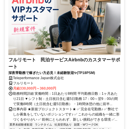
フルリモート 民泊サービスAirbnbのカスタマーサポ
ート
深夜帯勤務で稼ぎたい方必見！未経験歓迎✨(TP18PSM)
Teleperformance Japan株式会社
フルリモート
月給330,000円～360,000円
勤務時間詳細 実働時間：1日あたり8時間 平均勤務日数：1ヶ月あた
り21日 ▼シフト制：土日祝日含む週5日勤務 17：00～翌9：00の間
で実働8時間（土日祝含む週5日勤務） ・1時間休憩の他に前半...
仕事内容 ★新規プロジェクトスタート★ ✅ 完全在宅勤務♪ ✅ 弊社で
しか募集をしていないポジションです♪ ✅ これからの組織を一緒に形
づくるやりがい ✅ 前例にとらわれず、新しい挑戦ができる環境 ✅...
業界未経験者歓迎
ランチタイム
社員登用あり
副業・WワークOK