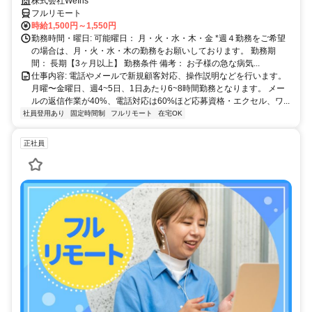
就労経験のいずれか必須★週4〜OK◎
株式会社WeIns
フルリモート
時給1,500円～1,550円
勤務時間・曜日: 可能曜日： 月・火・水・木・金 *週４勤務をご希望
の場合は、月・火・水・木の勤務をお願いしております。 勤務期
間： 長期【3ヶ月以上】 勤務条件 備考： お子様の急な病気...
仕事内容: 電話やメールで新規顧客対応、操作説明などを行います。
月曜〜金曜日、週4~5日、1日あたり6~8時間勤務となります。 メー
ルの返信作業が40%、電話対応は60%ほど応募資格・エクセル、ワ...
社員登用あり
固定時間制
フルリモート
在宅OK
正社員