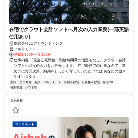
在宅でクラウト会計ソフトへ月次の入力業務(一部英語
使用あり)
株式会社JCアカウンティング
フルリモート
時給1,300円～1,800円
仕事内容 『完全在宅勤務／勤務時間帯の指定もなし』クラウト会計
ソフトへ月次の入力をお任せします。 在宅勤務での仕事なので、進
め方は貴方次第。納期をしっかり守っていただければ あなたの働き
やすいスタイ...
主婦・主夫歓迎
英語
フルリモート
経験者歓迎
有資格者歓迎
在宅OK
長期歓迎
シフト制
契約社員