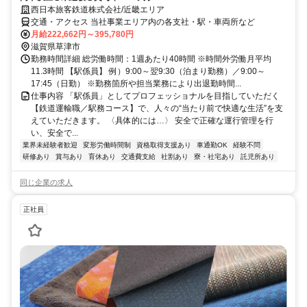
西日本旅客鉄道株式会社/近畿エリア
交通・アクセス 当社事業エリア内の各支社・駅・車両所など
月給222,662円～395,780円
滋賀県草津市
勤務時間詳細 総労働時間：1週あたり40時間 ※時間外労働月平均
11.3時間 【駅係員】 例）9:00～翌9:30（泊まり勤務）／9:00～
17:45（日勤） ※勤務箇所や担当業務により出退勤時間...
仕事内容 「駅係員」としてプロフェッショナルを目指していただく
【鉄道運輸職／駅務コース】で、人々の“当たり前で快適な生活”を支
えていただきます。 〈具体的には…〉 安全で正確な運行管理を行
い、安全で...
業界未経験者歓迎
変形労働時間制
資格取得支援あり
車通勤OK
経験不問
研修あり
賞与あり
育休あり
交通費支給
社割あり
寮・社宅あり
託児所あり
同じ企業の求人
正社員