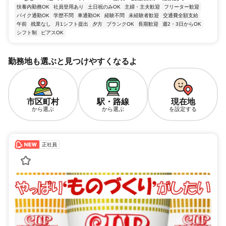
扶養内勤務OK
社員登用あり
土日祝のみOK
主婦・主夫歓迎
フリーター歓迎
バイク通勤OK
学歴不問
車通勤OK
経験不問
未経験者歓迎
交通費全額支給
午前
残業なし
月1シフト提出
夕方
ブランクOK
長期歓迎
週2・3日からOK
シフト制
ピアスOK
勤務地も選ぶと見つけやすくなるよ
市区町村
駅・路線
現在地
から選ぶ
から選ぶ
を設定する
正社員