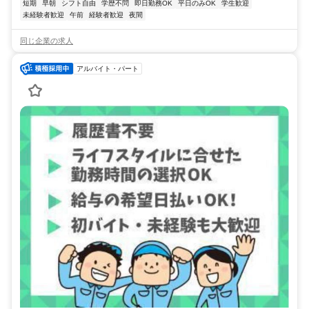
短期
早朝
シフト自由
学歴不問
即日勤務OK
平日のみOK
学生歓迎
未経験者歓迎
午前
経験者歓迎
夜間
同じ企業の求人
アルバイト・パート