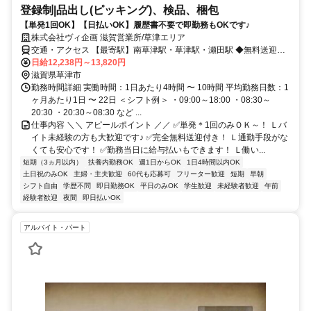
登録制|品出し(ピッキング)、検品、梱包
【単発1回OK】【日払いOK】履歴書不要で即勤務もOKです♪
株式会社ヴィ企画 滋賀営業所/草津エリア
交通・アクセス 【最寄駅】南草津駅・草津駅・瀬田駅 ◆無料送迎あ
り
日給12,238円～13,820円
滋賀県草津市
勤務時間詳細 実働時間：1日あたり4時間 〜 10時間 平均勤務日数：1
ヶ月あたり1日 〜 22日 ＜シフト例＞ ・09:00～18:00 ・08:30～
20:30 ・20:30～08:30 など ...
仕事内容 ＼＼ アピールポイント ／／ ✅単発＊1回のみＯＫ～！ Ｌバ
イト未経験の方も大歓迎です♪ ✅完全無料送迎付き！ Ｌ通勤手段がな
くても安心です！ ✅勤務当日に給与払いもできます！ Ｌ働い...
短期（3ヵ月以内）
扶養内勤務OK
週1日からOK
1日4時間以内OK
土日祝のみOK
主婦・主夫歓迎
60代も応募可
フリーター歓迎
短期
早朝
シフト自由
学歴不問
即日勤務OK
平日のみOK
学生歓迎
未経験者歓迎
午前
経験者歓迎
夜間
即日払いOK
アルバイト・パート