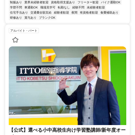
制服あり
業界未経験者歓迎
資格取得支援あり
フリーター歓迎
バイク通勤OK
学歴不問
車通勤OK
職場見学可
転勤なし
経験不問
未経験者歓迎
住宅手当あり
交通費全額支給
経験者歓迎
夜間
有資格者歓迎
食費補助あり
研修あり
賞与あり
ブランクOK
アルバイト・パート
【公式】選べる小中高校生向け学習塾講師/新年度オー