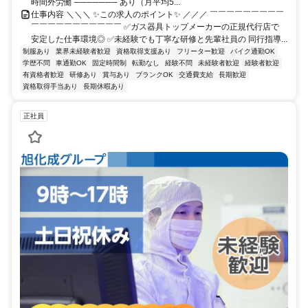
時間外労働 ─────── あり（月平均5...
仕事内容 ＼＼＼ ✨この求人のポイント✨ ／／／ ￣￣￣￣￣￣￣￣￣
￣￣￣￣￣￣￣￣￣￣￣ ✅ガス器具トップメーカーの正規代行店で
安定した仕事環境◎ ✅未経験でも丁寧な研修と先輩社員の 同行指導...
制服あり
業界未経験者歓迎
資格取得支援あり
フリーター歓迎
バイク通勤OK
学歴不問
車通勤OK
固定時間制
転勤なし
経験不問
未経験者歓迎
経験者歓迎
有資格者歓迎
研修あり
賞与あり
ブランクOK
交通費支給
長期歓迎
資格取得手当あり
長期休暇あり
正社員