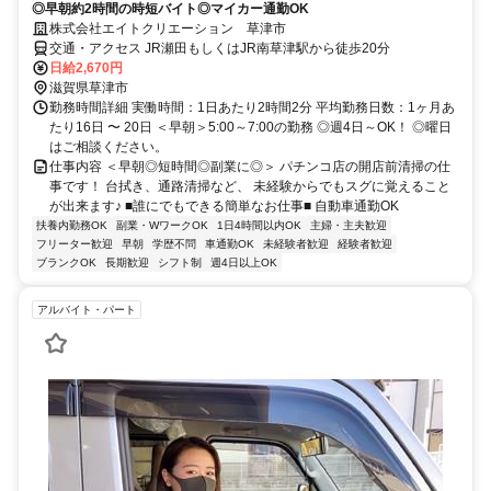
◎早朝約2時間の時短バイト◎マイカー通勤OK
株式会社エイトクリエーション 草津市
交通・アクセス JR瀬田もしくはJR南草津駅から徒歩20分
日給2,670円
滋賀県草津市
勤務時間詳細 実働時間：1日あたり2時間2分 平均勤務日数：1ヶ月あ
たり16日 〜 20日 ＜早朝＞5:00～7:00の勤務 ◎週4日～OK！ ◎曜日
はご相談ください。
仕事内容 ＜早朝◎短時間◎副業に◎＞ パチンコ店の開店前清掃の仕
事です！ 台拭き、通路清掃など、 未経験からでもスグに覚えること
が出来ます♪ ■誰にでもできる簡単なお仕事■ 自動車通勤OK
扶養内勤務OK
副業・WワークOK
1日4時間以内OK
主婦・主夫歓迎
フリーター歓迎
早朝
学歴不問
車通勤OK
未経験者歓迎
経験者歓迎
ブランクOK
長期歓迎
シフト制
週4日以上OK
アルバイト・パート