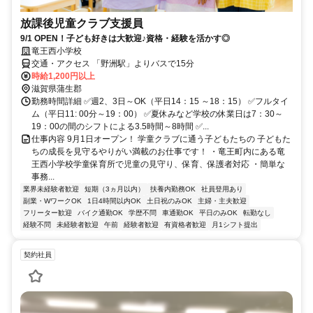
放課後児童クラブ支援員
9/1 OPEN！子ども好きは大歓迎♪資格・経験を活かす◎
竜王西小学校
交通・アクセス 「野洲駅」よりバスで15分
時給1,200円以上
滋賀県蒲生郡
勤務時間詳細 ✅週2、3日～OK（平日14：15 ～18：15） ✅フルタイ
ム（平日11: 00分～19：00） ✅夏休みなど学校の休業日は7：30～
19：00の間のシフトによる3.5時間～8時間 ✅...
仕事内容 9月1日オープン！ 学童クラブに通う子どもたちの 子どもた
ちの成長を見守るやりがい満載のお仕事です！ ・竜王町内にある竜
王西小学校学童保育所で児童の見守り、保育、保護者対応 ・簡単な
事務...
業界未経験者歓迎
短期（3ヵ月以内）
扶養内勤務OK
社員登用あり
副業・WワークOK
1日4時間以内OK
土日祝のみOK
主婦・主夫歓迎
フリーター歓迎
バイク通勤OK
学歴不問
車通勤OK
平日のみOK
転勤なし
経験不問
未経験者歓迎
午前
経験者歓迎
有資格者歓迎
月1シフト提出
契約社員