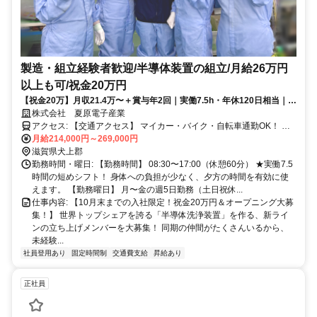
製造・組立経験者歓迎/半導体装置の組立/月給26万円
以上も可/祝金20万円
【祝金20万】月収21.4万〜＋賞与年2回｜実働7.5h・年休120日相当｜
Wi-Fi・食堂完備
株式会社 夏原電子産業
アクセス: 【交通アクセス】 マイカー・バイク・自転車通勤OK！ 無
料駐車場を完備しています。（工場のすぐそばで通勤ラクラク！）
月給214,000円～269,000円
交通費規定支給 ガソリン代もしっかりサポートします。 （上限
滋賀県犬上郡
20,000円/月｜片道距離×35円×日数で算出） * 2km以上から支給対象
勤務時間・曜日: 【勤務時間】 08:30〜17:00（休憩60分） ★実働7.5
となります。
時間の短めシフト！ 身体への負担が少なく、夕方の時間を有効に使
えます。 【勤務曜日】 月〜金の週5日勤務（土日祝休...
仕事内容: 【10月末までの入社限定！祝金20万円＆オープニング大募
集！】 世界トップシェアを誇る「半導体洗浄装置」を作る、新ライ
ンの立ち上げメンバーを大募集！ 同期の仲間がたくさんいるから、
未経験...
社員登用あり
固定時間制
交通費支給
昇給あり
正社員