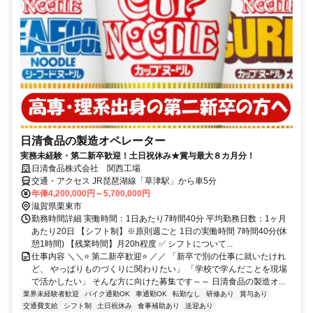
日清食品の製造オペレーター
実務未経験・第二新卒歓迎！土日祝休み★賞与最大８カ月分！
日清食品株式会社 関西工場
交通・アクセス JR琵琶湖線「草津駅」から車5分
年俸4,200,000円～5,700,000円
滋賀県栗東市
勤務時間詳細 実働時間：1日あたり7時間40分 平均勤務日数：1ヶ月
あたり20日 【シフト制】※原則週ごと 1日の実働時間 7時間40分(休
憩1時間) 【残業時間】月20h程度 ✅ シフトについて...
仕事内容 ＼＼⭐ 第二新卒歓迎⭐ ／／ 「新卒で別の仕事に就いたけれ
ど、 やっぱりものづくりに関わりたい」 「学校で学んだことを現場
で活かしたい」 そんな方に向けた募集です～～ 日清食品の製造オ...
業界未経験者歓迎
バイク通勤OK
車通勤OK
転勤なし
研修あり
賞与あり
交通費支給
シフト制
土日祝休み
食事補助あり
送迎あり