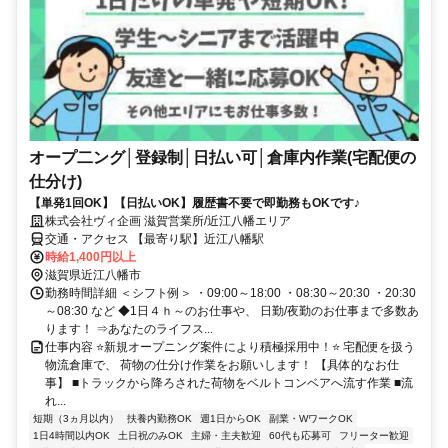
オープ二ング│登録制│日払い可│倉庫内作業(宅配便の
仕分け)
【単発1回OK】【日払いOK】履歴書不要で即勤務もOKです♪
株式会社ヴィ企画 滋賀営業所/近江八幡エリア
交通・アクセス 【最寄り駅】近江八幡駅
時給1,400円以上
滋賀県近江八幡市
勤務時間詳細 ＜シフト例＞ ・09:00～18:00 ・08:30～20:30 ・20:30
～08:30 など ◆1日４ｈ～のお仕事や、 日勤/夜勤のお仕事まで多数あ
ります！ ⇒あなたのライフス...
仕事内容 ⭐新規オープニング案件により積極採用中！⭐ 宅配便を扱う
物流倉庫で、 荷物の仕分け作業をお願いします！ 【具体的なお仕
事】 ■トラックから降ろされた荷物をベルトコンベアへ流す作業 ■流
れ...
短期（3ヵ月以内）
扶養内勤務OK
週1日からOK
副業・WワークOK
1日4時間以内OK
土日祝のみOK
主婦・主夫歓迎
60代も応募可
フリーター歓迎