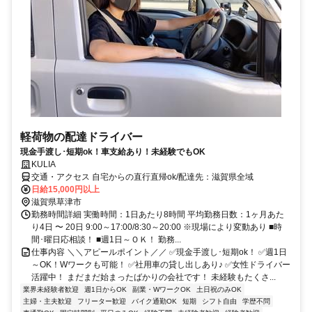
軽荷物の配達ドライバー
現金手渡し･短期ok！車支給あり！未経験でもOK
KULIA
交通・アクセス 自宅からの直行直帰ok/配達先：滋賀県全域
日給15,000円以上
滋賀県草津市
勤務時間詳細 実働時間：1日あたり8時間 平均勤務日数：1ヶ月あた
り4日 〜 20日 9:00～17:00/8:30～20:00 ※現場により変動あり ■時
間･曜日応相談！ ■週1日～ＯＫ！ 勤務...
仕事内容 ＼＼アピールポイント／／ ✅現金手渡し･短期ok！ ✅週1日
～OK！Wワークも可能！ ✅社用車の貸し出しあり♪ ✅女性ドライバー
活躍中！ まだまだ始まったばかりの会社です！ 未経験もたくさ...
業界未経験者歓迎
週1日からOK
副業・WワークOK
土日祝のみOK
主婦・主夫歓迎
フリーター歓迎
バイク通勤OK
短期
シフト自由
学歴不問