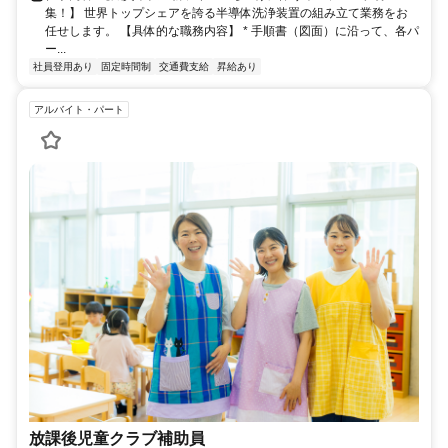
集！】 世界トップシェアを誇る半導体洗浄装置の組み立て業務をお
任せします。 【具体的な職務内容】 * 手順書（図面）に沿って、各パ
ー...
社員登用あり
固定時間制
交通費支給
昇給あり
アルバイト・パート
放課後児童クラブ補助員