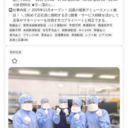
※休憩60分 ★①～③のシ...
仕事内容 ／ 2025年11月オープン！ 話題の最新アミューズメント施
設！ ＼ □初めて正社員に挑戦する方 □接客・サービス経験を活かして
店長やマネージャーを目指す方 □プライベートと両立できる...
制服あり
業界未経験者歓迎
バイク通勤OK
学歴不問
車通勤OK
職場見学可
経験不問
未経験者歓迎
住宅手当あり
経験者歓迎
ネイルOK
研修あり
賞与あり
ブランクOK
育休あり
交通費支給
長期歓迎
シフト制
ピアスOK
友達と応募OK
契約社員