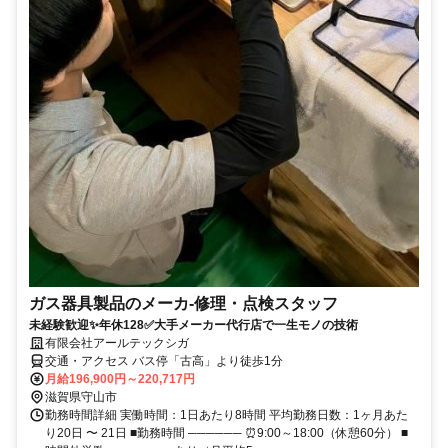
ガス器具製品のメーカ-修理・点検スタッフ
未経験歓迎✨年休128✅大手メーカー代行店で一生モノの技術
有限会社アールテックシガ
交通・アクセス バス停「古高」より徒歩1分
月給196,900円～220,717円
滋賀県守山市
勤務時間詳細 実働時間：1日あたり8時間 平均勤務日数：1ヶ月あた
り20日 〜 21日 ■勤務時間 ────── ⏰9:00～18:00（休憩60分） ■