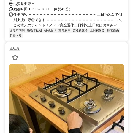
滋賀県栗東市
勤務時間 10:00～18:30（休憩45分）
仕事内容 ＝＝＝＝＝＝＝＝＝＝＝＝＝＝＝＝＝＝＝ 土日祝休みで個
別支援に専念できる ＝＝＝＝＝＝＝＝＝＝＝＝＝＝＝＝＝＝＝ ＼＼
この求人のポイント！／／ ✅完全週休二日制で土日祝はお休み ✅...
固定時間制
経験者歓迎
研修あり
賞与あり
交通費支給
土日祝休み
服装自由
昇給あり
正社員