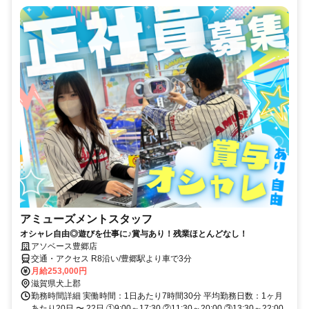
アミューズメントスタッフ
オシャレ自由◎遊びを仕事に♪賞与あり！残業ほとんどなし！
アソベース豊郷店
交通・アクセス R8沿い/豊郷駅より車で3分
月給253,000円
滋賀県犬上郡
勤務時間詳細 実働時間：1日あたり7時間30分 平均勤務日数：1ヶ月
あたり20日 〜 22日 ①9:00～17:30 ②11:30～20:00 ③13:30～22:00