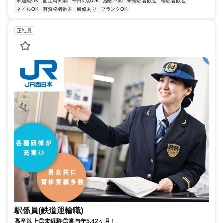
車通勤OK
固定時間制
平日のみOK
経験不問
未経験者歓迎
経験者歓迎
ネイルOK
有資格者歓迎
研修あり
ブランクOK
正社員
駅係員(鉄道運輸職)
高卒以上◎未経験◎賞与年5.42ヶ月！