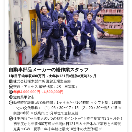
自動車部品メーカーの軽作業スタッフ
1年目平均年収400万円～★年休121日×連休×賞与3ヶ月
株式会社榎木製作所 滋賀工場製造部
交通・アクセス 最寄り駅：JR「三雲駅」
年俸4,000,000円～4,500,000円
滋賀県甲賀市
勤務時間詳細 総労働時間：1ヶ月あたり164時間 ＜シフト制：1週間
ごとの交代勤務＞ （1）08：30〜17：15 （2）20：30〜翌5：15 ※
実働8時間 ※残業代は1分単位で全額支給
仕事内容 *-⭐当求人の5つの魅力ポイント⭐-* ✨昨年度賞与3.3ヶ月分！
初年度から年収400万可 ✅年間休日121日＆土日休みで家族との時間
充実 ✨GW・夏季・年末年始は最大10連休の大型休暇 ✅...