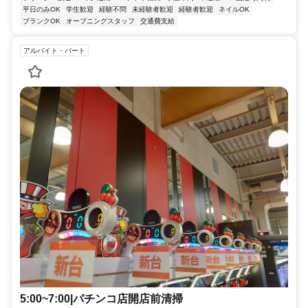
平日のみOK
学生歓迎
経験不問
未経験者歓迎
経験者歓迎
ネイルOK
ブランクOK
オープニングスタッフ
交通費支給
アルバイト・パート
5:00~7:00|パチンコ店開店前清掃