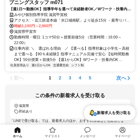
プニングスタッフ m071
【週1日〜勤務OK】指導学年を選べて未経験者OK／Wワーク・扶養内
OK／大学生・専門学校生・フリーター・主婦活躍中
みやび個別指導学院 滋賀甲賀校
アクセス: ・近江鉄道本線「水口城南駅」より徒歩15分 ・最寄りバス
停徒歩2分
時給1,100円～2,960円
滋賀県甲賀市
勤務時間・曜日: 1コマ50分＋授業前後5分 （営業時間：16:00～
22:00）
仕事内容: ＼ 選ばれる理由 ／ 【選べる】指導対象は小学生～高校
まで選べる 【90％未経験】指導マニュアル完備で安心 【短時間勤務
OK】50分授業＋前後5分 【週1からOK】Wワーク・扶養内OK ...
社員登用あり
週1日からOK
交通費支給
シフト制
前へ
次へ
1
2
3
4
5
この条件の新着求人を受け取る
滋賀県
昇給あり
新着求人を受け取る
「LINEで受け取る」では、新着求人のほか、おすすめ情報なども配信しま
す。
詳しくはこちら
LINEで受け取る
ホーム
マイリスト
メッセージ
マイページ