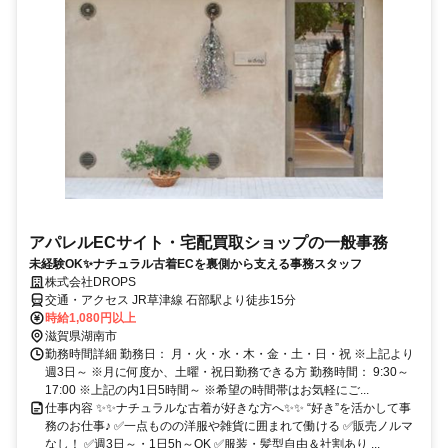
アパレルECサイト・宅配買取ショップの一般事務
未経験OK✨ナチュラル古着ECを裏側から支える事務スタッフ
株式会社DROPS
交通・アクセス JR草津線 石部駅より徒歩15分
時給1,080円以上
滋賀県湖南市
勤務時間詳細 勤務日： 月・火・水・木・金・土・日・祝 ※上記より
週3日～ ※月に何度か、土曜・祝日勤務できる方 勤務時間： 9:30～
17:00 ※上記の内1日5時間～ ※希望の時間帯はお気軽にご...
仕事内容 ✨✨ナチュラルな古着が好きな方へ✨✨ “好き”を活かして事
務のお仕事♪ ✅一点ものの洋服や雑貨に囲まれて働ける ✅販売ノルマ
なし！ ✅週3日～・1日5h～OK ✅服装・髪型自由＆社割あり ...