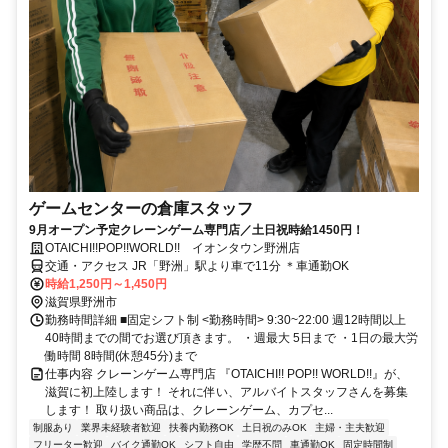
ゲームセンターの倉庫スタッフ
9月オープン予定クレーンゲーム専門店／土日祝時給1450円！
OTAICHI!!POP!!WORLD!! イオンタウン野洲店
交通・アクセス JR「野洲」駅より車で11分 ＊車通勤OK
時給1,250円～1,450円
滋賀県野洲市
勤務時間詳細 ■固定シフト制 <勤務時間> 9:30~22:00 週12時間以上
40時間までの間でお選び頂きます。 ・週最大 5日まで ・1日の最大労
働時間 8時間(休憩45分)まで
仕事内容 クレーンゲーム専門店 『OTAICHI!! POP!! WORLD!!』が、
滋賀に初上陸します！ それに伴い、アルバイトスタッフさんを募集
します！ 取り扱い商品は、クレーンゲーム、カプセ...
制服あり
業界未経験者歓迎
扶養内勤務OK
土日祝のみOK
主婦・主夫歓迎
フリーター歓迎
バイク通勤OK
シフト自由
学歴不問
車通勤OK
固定時間制