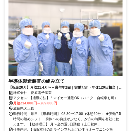
半導体製造装置の組み立て
【祝金20万】月収21.4万〜＋賞与年2回｜実働7.5h・年休120日相当｜
Wi-Fi・食堂完備
株式会社 夏原電子産業
アクセス: 【通勤方法】 * マイカー通勤OK（バイク・自転車も可） *
無料駐車場完備： 当社敷地内に広い駐車場がありますので、雨の日
月給214,000円～269,000円
も移動がスムーズです。 【交通費】 * 規定支給（月額上限 20,000
滋賀県犬上郡
円） * 車通勤の場合は、会社規定に基づき片道距離に応じて支給しま
勤務時間・曜日: 【勤務時間】 08:30〜17:00（休憩60分） ★実働7.5
す（目安：片道距離×35円×通勤日数）。 * 2km以上から支給対象とな
時間の短めシフト！ 身体への負担が少なく、夕方の時間を有効に使
ります。
えます。 【勤務曜日】 月〜金の週5日勤務（土日祝休...
仕事内容: 【滋賀本社の新ライン立ち上げに伴うオープニング募