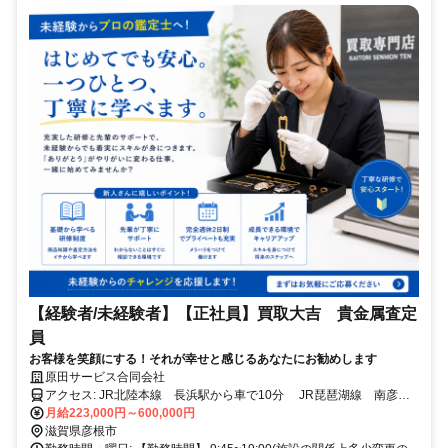
【経験者/未経験者】【正社員】買取大吉 貴金属査定
員
お客様を笑顔にする！それが幸せと感じるあなたにお勧めします
原田サービス合同会社
アクセス: JR北陸本線 長浜駅から車で10分 JR琵琶湖線 南彦根
月給223,000円～600,000円
駅より徒歩30秒 JR琵琶湖線 南彦根駅よりバスで５分
滋賀県彦根市