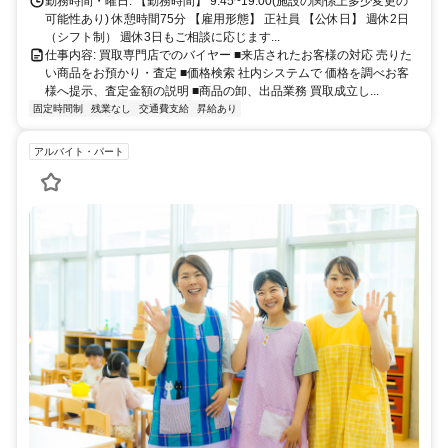
勤務時間・曜日: 【勤務時間】 9:45~19:00(施設の関係上多少変更の
可能性あり) 休憩時間75分 【雇用形態】 正社員 【公休日】 週休2日
（シフト制） 週休3日もご相談に応じます...
仕事内容: 買取専門店でのバイヤー ■来店されたお客様の対応 売りた
い商品をお預かり・査定 ■価格検索 社内システムで 価格を調べお客
様へ提示、査定金額の説明 ■商品の卸、出品業務 買取成立し...
固定時間制
残業なし
交通費支給
昇給あり
アルバイト・パート