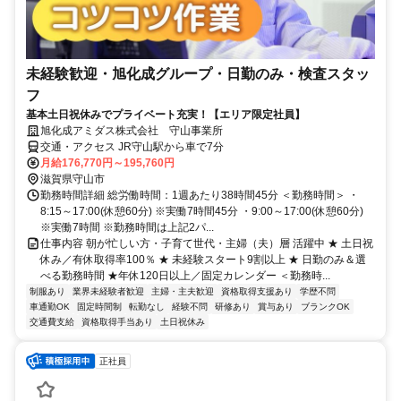
未経験歓迎・旭化成グループ・日勤のみ・検査スタッ
フ
基本土日祝休みでプライベート充実！【エリア限定社員】
旭化成アミダス株式会社 守山事業所
交通・アクセス JR守山駅から車で7分
月給176,770円～195,760円
滋賀県守山市
勤務時間詳細 総労働時間：1週あたり38時間45分 ＜勤務時間＞ ・
8:15～17:00(休憩60分) ※実働7時間45分 ・9:00～17:00(休憩60分)
※実働7時間 ※勤務時間は上記2パ...
仕事内容 朝が忙しい方・子育て世代・主婦（夫）層 活躍中 ★ 土日祝
休み／有休取得率100％ ★ 未経験スタート9割以上 ★ 日勤のみ＆選
べる勤務時間 ★年休120日以上／固定カレンダー ＜勤務時...
制服あり
業界未経験者歓迎
主婦・主夫歓迎
資格取得支援あり
学歴不問
車通勤OK
固定時間制
転勤なし
経験不問
研修あり
賞与あり
ブランクOK
交通費支給
資格取得手当あり
土日祝休み
正社員