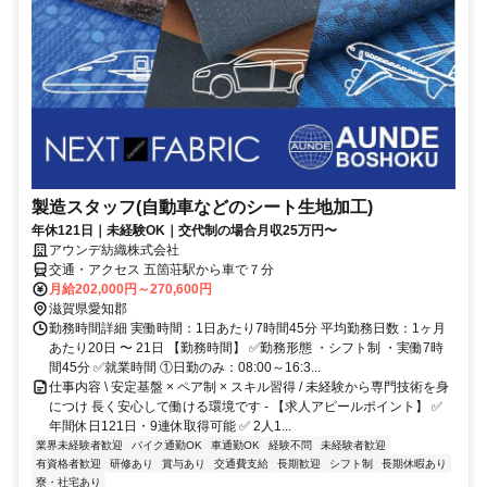
製造スタッフ(自動車などのシート生地加工)
年休121日｜未経験OK｜交代制の場合月収25万円〜
アウンデ紡織株式会社
交通・アクセス 五箇荘駅から車で７分
月給202,000円～270,600円
滋賀県愛知郡
勤務時間詳細 実働時間：1日あたり7時間45分 平均勤務日数：1ヶ月
あたり20日 〜 21日 【勤務時間】 ✅勤務形態 ・シフト制 ・実働7時
間45分 ✅就業時間 ①日勤のみ：08:00～16:3...
仕事内容 \ 安定基盤 × ペア制 × スキル習得 / 未経験から専門技術を身
につけ 長く安心して働ける環境です - 【求人アピールポイント】 ✅
年間休日121日・9連休取得可能 ✅ 2人1...
業界未経験者歓迎
バイク通勤OK
車通勤OK
経験不問
未経験者歓迎
有資格者歓迎
研修あり
賞与あり
交通費支給
長期歓迎
シフト制
長期休暇あり
寮・社宅あり