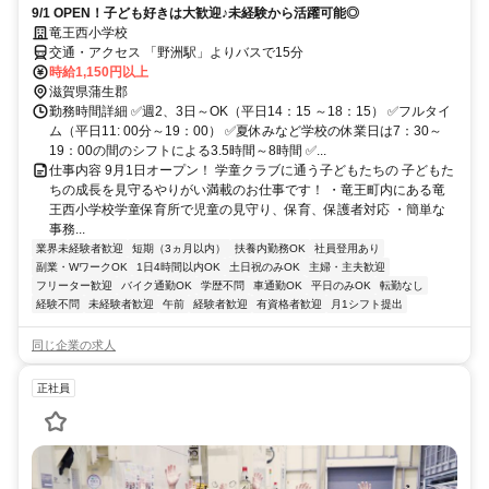
9/1 OPEN！子ども好きは大歓迎♪未経験から活躍可能◎
竜王西小学校
交通・アクセス 「野洲駅」よりバスで15分
時給1,150円以上
滋賀県蒲生郡
勤務時間詳細 ✅週2、3日～OK（平日14：15 ～18：15） ✅フルタイ
ム（平日11: 00分～19：00） ✅夏休みなど学校の休業日は7：30～
19：00の間のシフトによる3.5時間～8時間 ✅...
仕事内容 9月1日オープン！ 学童クラブに通う子どもたちの 子どもた
ちの成長を見守るやりがい満載のお仕事です！ ・竜王町内にある竜
王西小学校学童保育所で児童の見守り、保育、保護者対応 ・簡単な
事務...
業界未経験者歓迎
短期（3ヵ月以内）
扶養内勤務OK
社員登用あり
副業・WワークOK
1日4時間以内OK
土日祝のみOK
主婦・主夫歓迎
フリーター歓迎
バイク通勤OK
学歴不問
車通勤OK
平日のみOK
転勤なし
経験不問
未経験者歓迎
午前
経験者歓迎
有資格者歓迎
月1シフト提出
同じ企業の求人
正社員