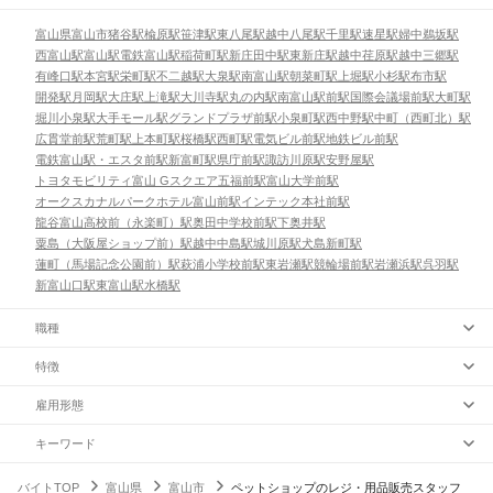
富山県
富山市
猪谷駅
楡原駅
笹津駅
東八尾駅
越中八尾駅
千里駅
速星駅
婦中鵜坂駅
西富山駅
富山駅
電鉄富山駅
稲荷町駅
新庄田中駅
東新庄駅
越中荏原駅
越中三郷駅
有峰口駅
本宮駅
栄町駅
不二越駅
大泉駅
南富山駅
朝菜町駅
上堀駅
小杉駅
布市駅
開発駅
月岡駅
大庄駅
上滝駅
大川寺駅
丸の内駅
南富山駅前駅
国際会議場前駅
大町駅
堀川小泉駅
大手モール駅
グランドプラザ前駅
小泉町駅
西中野駅
中町（西町北）駅
広貫堂前駅
荒町駅
上本町駅
桜橋駅
西町駅
電気ビル前駅
地鉄ビル前駅
電鉄富山駅・エスタ前駅
新富町駅
県庁前駅
諏訪川原駅
安野屋駅
トヨタモビリティ富山 Gスクエア五福前駅
富山大学前駅
オークスカナルパークホテル富山前駅
インテック本社前駅
龍谷富山高校前（永楽町）駅
奥田中学校前駅
下奥井駅
粟島（大阪屋ショップ前）駅
越中中島駅
城川原駅
犬島新町駅
蓮町（馬場記念公園前）駅
萩浦小学校前駅
東岩瀬駅
競輪場前駅
岩瀬浜駅
呉羽駅
新富山口駅
東富山駅
水橋駅
職種
特徴
雇用形態
キーワード
バイトTOP
富山県
富山市
ペットショップのレジ・用品販売スタッフ