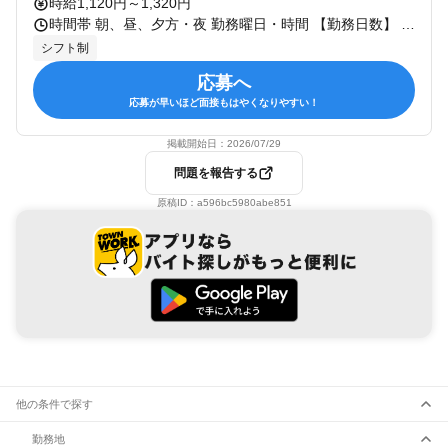
時給1,120円～1,320円
時間帯 朝、昼、夕方・夜 勤務曜日・時間 【勤務日数】 ■土日どちらか含む週４日~ 【勤務時間】 9:00～20:00の間で実働8時間/休憩75分の2交代シフト制 ～シフト例～ 早番 9:00~18:15 遅番10:45~20:00 ◎インターバルがしっかりとれる「昼60分＋15分休憩」制 ◎まずはお気軽にご連絡ください ※生体飼育・管理担当の募集はございません
シフト制
応募へ
応募が早いほど面接もはやくなりやすい！
掲載開始日：
2026/07/29
問題を報告する
原稿ID：
a596bc5980abe851
他の条件で探す
勤務地