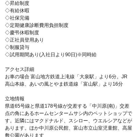
◇昇給制度
◇有給休暇
◇社保完備
◇定期健康診断費用負担制度
◇慶弔休暇制度
◇正社員登用あり
◇制服貸与
◇試用期間あり(入社日より90日)※同時給
アクセス詳細
お車の場合 富山地方鉄道上滝線「大泉駅」より6分。JR
高山本線、あいの風とやま鉄道線「富山駅」より16分
立地情報
県道65号線と県道178号線が交差する「中川原(南)」交差
点の角にあるホームセンタームサシ内のペットショップで
す。近隣にはマクドナルド、スシロー、ウエルシアなどが
あります。ほか中川原公民館、富山市立山室児童館、高屋
敷公園があります