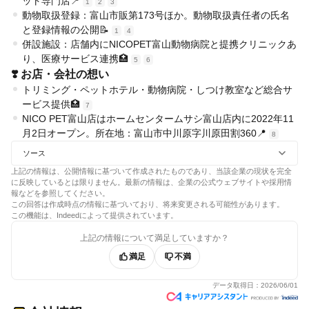
ット専門店📍
1
2
3
動物取扱登録：富山市販第173号ほか。動物取扱責任者の氏名
と登録情報の公開📝
1
4
併設施設：店舗内にNICOPET富山動物病院と提携クリニックあ
り、医療サービス連携🏥
5
6
❣️ お店・会社の想い
トリミング・ペットホテル・動物病院・しつけ教室など総合サ
ービス提供🏥
7
NICO PET富山店はホームセンタームサシ富山店内に2022年11
月2日オープン。所在地：富山市中川原字川原田割360📍
8
ソース
上記の情報は、公開情報に基づいて作成されたものであり、当該企業の現状を完全
に反映しているとは限りません。最新の情報は、企業の公式ウェブサイトや採用情
報などを参照してください。
この回答は作成時点の情報に基づいており、将来変更される可能性があります。
この機能は、Indeedによって提供されています。
上記の情報について満足していますか？
満足
不満
データ取得日：
2026/06/01