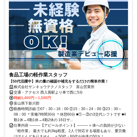
食品工場の軽作業スタッフ
【50代活躍中】米の量の確認や補充をするだけの簡単作業！
株式会社サンキョウテクノスタッフ 富山営業所
交通・アクセス 西入善駅より車で西に5分
時給1,400円～1,500円
富山県下新川郡
勤務時間詳細 ①07：30～16：00 ②15：30～24：00 ③23：30～
08：00 ＊実働7時間30分 ＊休憩60分 ■①～③の3交代シフトです ■4
勤1休→4勤1休→4勤2休の 16日サ...
仕事内容 ────【アピールポイント】──── ⭐ 体への負担が少ない
「軽作業」 最大でも約3kg程度。2人で対応する場面もあり、重労働
はほとんどありません。 ⭐ 50代・60代が全体の50％！ ...