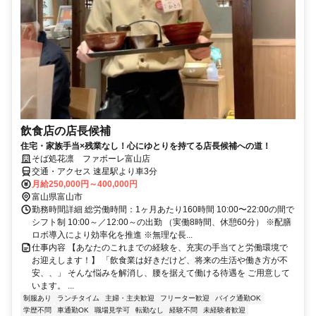
飲食店の店長候補
住宅・家族手当×残業なし！心にゆとりを持てる店長候補への道！
そば処花凛 ファボーレ富山店
交通・アクセス 速星駅より車3分
月給250,000円～400,000円
富山県富山市
勤務時間詳細 総労働時間：1ヶ月あたり160時間 10:00〜22:00の間で
シフト制 10:00～／12:00～の出勤 （実働8時間、休憩60分） ※配膳
ロボ導入により効率化を推進 ※無理な長...
仕事内容 【あなたのこれまでの経験を、充実の手当てと労働環境で
お迎えします！】 「飲食業は好きだけど、将来の生活や働き方が不
安、、」 そんな悩みを解消し、腰を据えて働ける待遇を ご用意して
います。 ...
制服あり
ランチタイム
主婦・主夫歓迎
フリーター歓迎
バイク通勤OK
学歴不問
車通勤OK
職場見学可
転勤なし
経験不問
未経験者歓迎