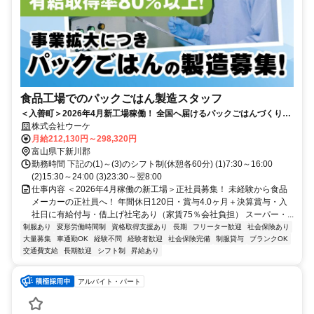
食品工場でのパックごはん製造スタッフ
＜入善町＞2026年4月新工場稼働！ 全国へ届けるパックごはんづくり。
未経験から安定企業の正社員へ！
株式会社ウーケ
月給212,130円～298,320円
富山県下新川郡
勤務時間 下記の(1)～(3)のシフト制(休憩各60分) (1)7:30～16:00
(2)15:30～24:00 (3)23:30～翌8:00
仕事内容 ＜2026年4月稼働の新工場＞正社員募集！ 未経験から食品
メーカーの正社員へ！ 年間休日120日・賞与4.0ヶ月＋決算賞与・入
社日に有給付与・借上げ社宅あり（家賃75％会社負担） スーパー・...
制服あり
変形労働時間制
資格取得支援あり
長期
フリーター歓迎
社会保険あり
大量募集
車通勤OK
経験不問
経験者歓迎
社会保険完備
制服貸与
ブランクOK
交通費支給
長期歓迎
シフト制
昇給あり
アルバイト・パート