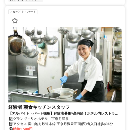
アルバイト・パート
経験者 朝食キッチンスタッフ
【アルバイト・パート採用】経験者募集×高時給！ホテル内レストラン
の朝食キッチンスタッフ／ブランクOK
グランヴィリオホテル 宇奈月温泉
アクセス 富山地方鉄道本線 宇奈月温泉正面(西)出入口徒歩約4分、黒
部峡谷鉄道 宇奈月徒歩約7分
時給1,500円