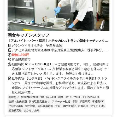
朝食キッチンスタッフ
【アルバイト・パート採用】ホテル内レストランの朝食キッチンスタッ
フ／調理未経験歓迎！
グランヴィリオホテル 宇奈月温泉
アクセス 富山地方鉄道本線 宇奈月温泉正面(西)出入口徒歩約4分、黒
部峡谷鉄道 宇奈月徒歩約7分
時給1,200円
富山県黒部市
勤務時間 6:00～11:00 ◆週1日～ご勤務可能です。 曜日、勤務時間は
応相談 シフトサイクル：1ヶ月 授業や家事と両立・急なお休みも で
きる限り対応したいと考えています。 無理なく働けるよ...
仕事内容 【仕事内容】 バイキングスタイルのホテル内朝食レストラ
ンにて、厨房での簡単な調理、お料理の補充、食洗器による皿洗い、
食器の片づけやテーブルの掃除などをお任せします。慣れてきたら簡
単な発注作業...
制服あり
扶養内勤務OK
週1日からOK
副業・WワークOK
土日祝のみOK
主婦・主夫歓迎
資格取得支援あり
フリーター歓迎
早朝
学歴不問
車通勤OK
平日のみOK
学生歓迎
未経験者歓迎
午前
経験者歓迎
研修あり
ブランクOK
交通費支給
まかないあり