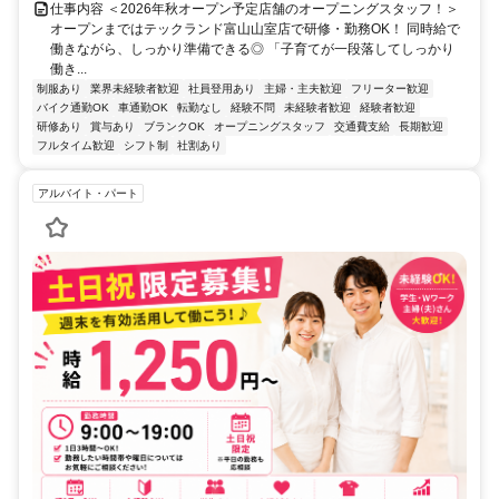
仕事内容 ＜2026年秋オープン予定店舗のオープニングスタッフ！＞
オープンまではテックランド富山山室店で研修・勤務OK！ 同時給で
働きながら、しっかり準備できる◎ 「子育てが一段落してしっかり
働き...
制服あり
業界未経験者歓迎
社員登用あり
主婦・主夫歓迎
フリーター歓迎
バイク通勤OK
車通勤OK
転勤なし
経験不問
未経験者歓迎
経験者歓迎
研修あり
賞与あり
ブランクOK
オープニングスタッフ
交通費支給
長期歓迎
フルタイム歓迎
シフト制
社割あり
アルバイト・パート