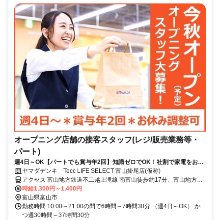
オープニング店舗の接客スタッフ(レジ/販売業務等・
パート)
週4日～OK【パートでも賞与年2回】知識ゼロでOK！社割で家電をお得
にGET＊30代～50代活躍中！
ヤマダデンキ Tecc LIFE SELECT 富山掛尾店(仮称)
アクセス 富山地方鉄道不二越上滝線 南富山徒歩約17分、富山地方鉄
道市内線 南富山駅前徒歩約17分、富山地方鉄道市内線 大町（富山
時給1,300円～1,400円
県）徒歩約20分 「南富山駅」より車で5分
富山県富山市
勤務時間 10:00～21:00の間で6時間～7時間30分 （週4日～OK） か
つ週30時間～37時間30分