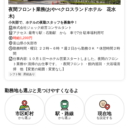
夜間フロント業務(おやべクロスランドホテル 花水
木)
小矢部で、ホテルの夜勤スタッフを募集中！
株式会社ジェック経営コンサルタント
アクセス: 最寄り駅：石動駅 から 車で7分 駐車場利用可
時給1,200円
富山県小矢部市
勤務時間・曜日: ２２時～６時 ＊週２日から勤務ＯＫ ＊休憩時間２時
間
仕事内容: １０月１日〜ホテル営業スタートしました。夜間のフロン
ト業務や 清掃のお仕事です。 ・夜間フロント ・館内巡回 ・大浴場清
掃 他 【変更の範囲：変更なし】
シフト制
昇給あり
勤務地も選ぶと見つけやすくなるよ
市区町村
駅・路線
現在地
から選ぶ
から選ぶ
を設定する