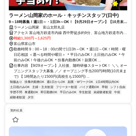
ラーメン山岡家のホール・キッチンスタッフ(日中)
9～18時募集！週1日～・1日3h～OK！【9月29日オープン】【10月末ま
で時給1300円＋1時間手当200円】オープニングスタッフ募集
ラーメン山岡家 富山太郎丸店
アクセス 富山地方鉄道市内線 西中野徒歩約9分、富山地方鉄道市内線
小泉町（富山県）徒歩約9分、富山地方鉄道市内線 広貫堂前徒歩約12
時給1,300円～1,625円
分
富山県富山市
勤務時間 9：00～18：00の間で1日3h～OK ＊週1日～OK！時間・曜
日応相談 ＜選べる時間や曜日＞ ＊平日のみOK！土日祝のみOK ＊午
前のみOK！午後のみOK ＊扶養内勤務OK！副業OK ...
仕事内容 【9/29オープン】入社後、随時研修スタートOK！ ＼＼ オー
プニングスタッフ大募集 ／／ オープニング手当200円/時間(10月末ま
で) 【 1時間あたり1500円(高校生も1500円) ...
制服あり
扶養内勤務OK
週1日からOK
副業・WワークOK
1日4時間以内OK
土日祝のみOK
主婦・主夫歓迎
フリーター歓迎
バイク通勤OK
早朝
シフト自由
学歴不問
車通勤OK
即日勤務OK
平日のみOK
学生歓迎
未経験者歓迎
午前
経験者歓迎
夕方
契約社員