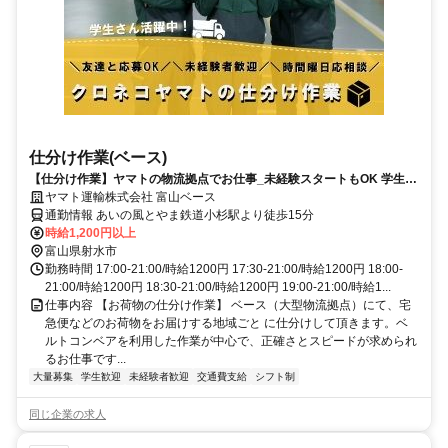
仕分け作業(ベース)
【仕分け作業】ヤマトの物流拠点でお仕事_未経験スタートもOK 学生ス
タッフ活躍中
ヤマト運輸株式会社 富山ベース
通勤情報 あいの風とやま鉄道小杉駅より徒歩15分
時給1,200円以上
富山県射水市
勤務時間 17:00-21:00/時給1200円 17:30-21:00/時給1200円 18:00-
21:00/時給1200円 18:30-21:00/時給1200円 19:00-21:00/時給1...
仕事内容 【お荷物の仕分け作業】 ベース（大型物流拠点）にて、宅
急便などのお荷物をお届けする地域ごと に仕分けして頂きます。ベ
ルトコンベアを利用した作業が中心で、正確さとスピードが求められ
るお仕事です...
大量募集
学生歓迎
未経験者歓迎
交通費支給
シフト制
同じ企業の求人