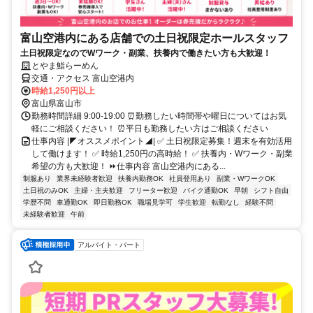
富山空港内にある店舗での土日祝限定ホールスタッフ
土日祝限定なのでWワーク・副業、扶養内で働きたい方も大歓迎！
とやま鮨らーめん
交通・アクセス 富山空港内
時給1,250円以上
富山県富山市
勤務時間詳細 9:00-19:00 ⏰勤務したい時間帯や曜日についてはお気
軽にご相談ください！ ⏰平日も勤務したい方はご相談ください
仕事内容 |◤オススメポイント◢| ✅ 土日祝限定募集！週末を有効活用
して働けます！ ✅ 時給1,250円の高時給！ ✅ 扶養内・Wワーク・副業
希望の方も大歓迎！ ⏩仕事内容 富山空港内にある...
制服あり
業界未経験者歓迎
扶養内勤務OK
社員登用あり
副業・WワークOK
土日祝のみOK
主婦・主夫歓迎
フリーター歓迎
バイク通勤OK
早朝
シフト自由
学歴不問
車通勤OK
即日勤務OK
職場見学可
学生歓迎
転勤なし
経験不問
未経験者歓迎
午前
アルバイト・パート