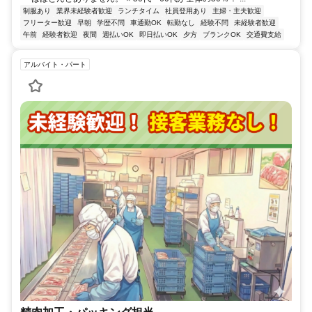
制服あり
業界未経験者歓迎
ランチタイム
社員登用あり
主婦・主夫歓迎
フリーター歓迎
早朝
学歴不問
車通勤OK
転勤なし
経験不問
未経験者歓迎
午前
経験者歓迎
夜間
週払いOK
即日払いOK
夕方
ブランクOK
交通費支給
アルバイト・パート