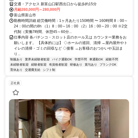
交通・アクセス 新富山口駅西出口から徒歩約15分
月給260,000円～280,000円
富山県富山市
勤務時間詳細 総労働時間：1ヶ月あたり150時間 〜 160時間 8：00～
24：00の間の8h （1）8：00～16：00 （2）16：00～20：00 ※2交
代制（実働7時間、休憩45～60分...
仕事内容 各パチンコ・スロット店のホール又は カウンター業務をお
願いします。 【具体的には】 ◇ホールの巡回、清掃 →屋内屋外やト
イレの清掃・ゴミの回収など ◇接客 →お客様のおつかいや玉詰ま
り...
制服あり
業界未経験者歓迎
バイク通勤OK
学歴不問
車通勤OK
経験不問
未経験者歓迎
経験者歓迎
有資格者歓迎
研修あり
賞与あり
ブランクOK
育休あり
交通費支給
シフト制
正社員