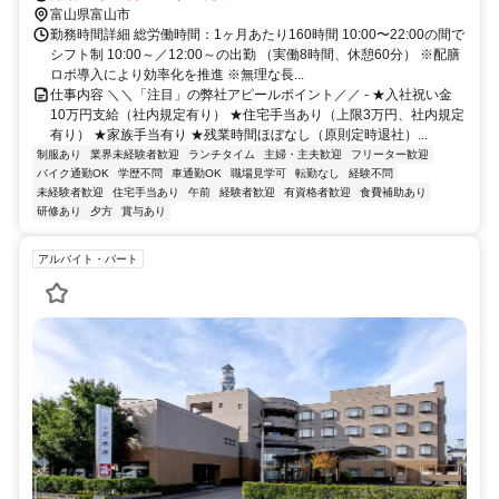
富山県富山市
勤務時間詳細 総労働時間：1ヶ月あたり160時間 10:00〜22:00の間で
シフト制 10:00～／12:00～の出勤 （実働8時間、休憩60分） ※配膳
ロボ導入により効率化を推進 ※無理な長...
仕事内容 ＼＼「注目」の弊社アピールポイント／／ - ★入社祝い金
10万円支給（社内規定有り） ★住宅手当あり（上限3万円、社内規定
有り） ★家族手当有り ★残業時間ほぼなし（原則定時退社）...
制服あり
業界未経験者歓迎
ランチタイム
主婦・主夫歓迎
フリーター歓迎
バイク通勤OK
学歴不問
車通勤OK
職場見学可
転勤なし
経験不問
未経験者歓迎
住宅手当あり
午前
経験者歓迎
有資格者歓迎
食費補助あり
研修あり
夕方
賞与あり
アルバイト・パート