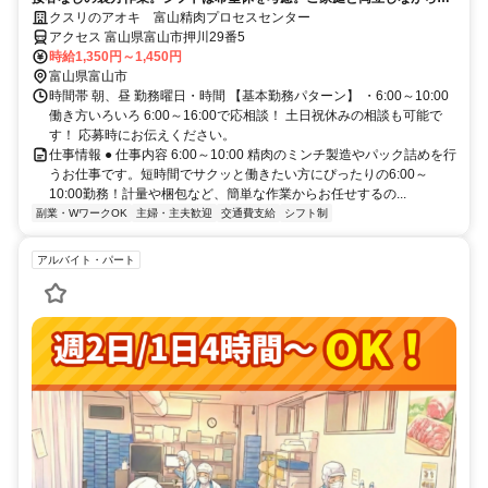
期安定して働ける環境です
クスリのアオキ 富山精肉プロセスセンター
アクセス 富山県富山市押川29番5
時給1,350円～1,450円
富山県富山市
時間帯 朝、昼 勤務曜日・時間 【基本勤務パターン】 ・6:00～10:00
働き方いろいろ 6:00～16:00で応相談！ 土日祝休みの相談も可能で
す！ 応募時にお伝えください。
仕事情報 ● 仕事内容 6:00～10:00 精肉のミンチ製造やパック詰めを行
うお仕事です。短時間でサクッと働きたい方にぴったりの6:00～
10:00勤務！計量や梱包など、簡単な作業からお任せするの...
副業・WワークOK
主婦・主夫歓迎
交通費支給
シフト制
アルバイト・パート