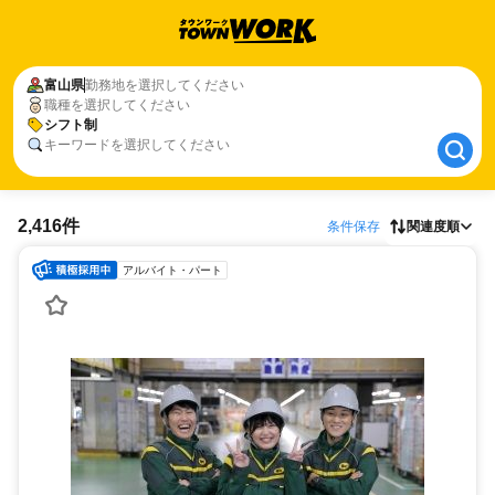
富山県
富山県
勤務地を選択してください
職種を選択してください
シフト制
シフト制
キーワードを選択してください
2,416件
条件保存
関連度順
アルバイト・パート