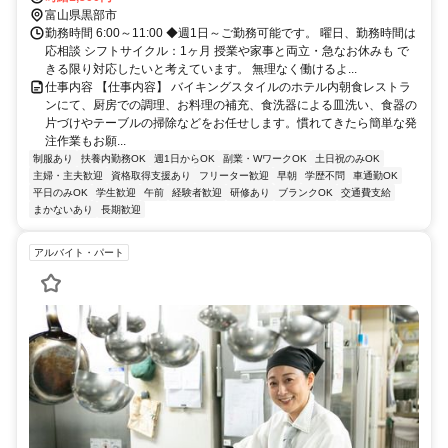
富山県黒部市
勤務時間 6:00～11:00 ◆週1日～ご勤務可能です。 曜日、勤務時間は
応相談 シフトサイクル：1ヶ月 授業や家事と両立・急なお休みも で
きる限り対応したいと考えています。 無理なく働けるよ...
仕事内容 【仕事内容】 バイキングスタイルのホテル内朝食レストラ
ンにて、厨房での調理、お料理の補充、食洗器による皿洗い、食器の
片づけやテーブルの掃除などをお任せします。慣れてきたら簡単な発
注作業もお願...
制服あり
扶養内勤務OK
週1日からOK
副業・WワークOK
土日祝のみOK
主婦・主夫歓迎
資格取得支援あり
フリーター歓迎
早朝
学歴不問
車通勤OK
平日のみOK
学生歓迎
午前
経験者歓迎
研修あり
ブランクOK
交通費支給
まかないあり
長期歓迎
アルバイト・パート