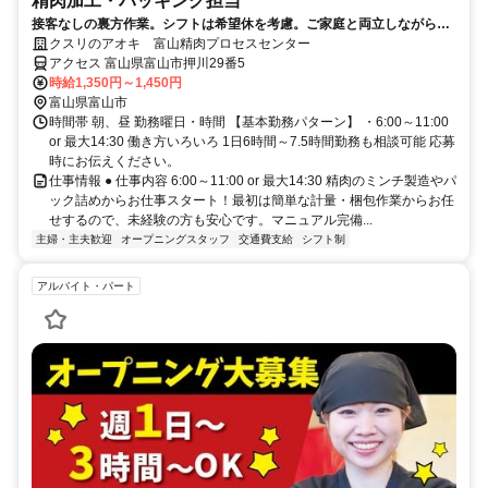
精肉加工・パッキング担当
接客なしの裏方作業。シフトは希望休を考慮。ご家庭と両立しながら長
期安定して働ける環境です
クスリのアオキ 富山精肉プロセスセンター
アクセス 富山県富山市押川29番5
時給1,350円～1,450円
富山県富山市
時間帯 朝、昼 勤務曜日・時間 【基本勤務パターン】 ・6:00～11:00
or 最大14:30 働き方いろいろ 1日6時間～7.5時間勤務も相談可能 応募
時にお伝えください。
仕事情報 ● 仕事内容 6:00～11:00 or 最大14:30 精肉のミンチ製造やパ
ック詰めからお仕事スタート！最初は簡単な計量・梱包作業からお任
せするので、未経験の方も安心です。マニュアル完備...
主婦・主夫歓迎
オープニングスタッフ
交通費支給
シフト制
アルバイト・パート