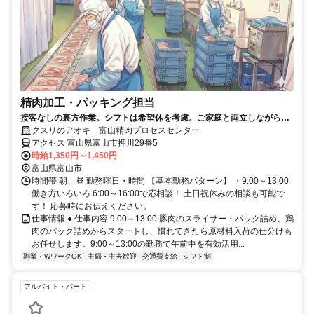
精肉加工・パッキング担当
接客なしの裏方作業。シフトは希望休を考慮。ご家庭と両立しながら長
期安定して働ける環境です
クスリのアオキ 富山精肉プロセスセンター
アクセス 富山県富山市押川29番5
時給1,350円～1,450円
富山県富山市
時間帯 朝、昼 勤務曜日・時間 【基本勤務パターン】 ・9:00～13:00
働き方いろいろ 6:00～16:00で応相談！ 土日祝休みの相談も可能で
す！ 応募時にお伝えください。
仕事情報 ● 仕事内容 9:00～13:00 豚肉のスライサー・パック詰め、鶏
肉のパック詰めからスタートし、慣れてきたら原材料入荷の仕分けも
お任せします。9:00～13:00の勤務で午前中を有効活用...
副業・WワークOK
主婦・主夫歓迎
交通費支給
シフト制
アルバイト・パート