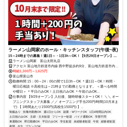
ラーメン山岡家のホール・キッチンスタッフ(午後~夜)
15～24時までの募集！週1日～・1日3h～OK！【9月29日オープン】
【10月末まで時給1300円＋1時間手当200円】オープニングスタッフ募
ラーメン山岡家 富山太郎丸店
集！Wワーカー・学生大歓迎！
アクセス 富山地方鉄道市内線 西中野徒歩約9分、富山地方鉄道市内線
小泉町（富山県）徒歩約9分、富山地方鉄道市内線 広貫堂前徒歩約12
時給1,300円～1,625円
分
富山県富山市
勤務時間 15：00～24：00の間で1日3h～OK ＊週1日～OK！時間・
曜日応相談 ※高校生は～21時までの勤務となります。 ＜選べる時間
や曜日＞ ＊平日のみOK！土日祝のみOK ＊午前のみOK...
仕事内容 【9/29オープン】入社後、随時研修スタートOK！ ＼＼ オー
プニングスタッフ大募集 ／／ オープニング手当200円/時間(10月末ま
で) 【 1時間あたり1500円(高校生1500円) 】...
制服あり
扶養内勤務OK
週1日からOK
副業・WワークOK
1日4時間以内OK
土日祝のみOK
主婦・主夫歓迎
フリーター歓迎
バイク通勤OK
学歴不問
車通勤OK
即日勤務OK
平日のみOK
学生歓迎
未経験者歓迎
午前
経験者歓迎
夜間
夕方
ブランクOK