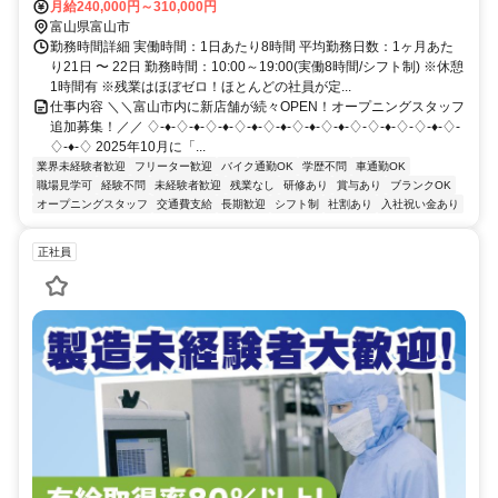
月給240,000円～310,000円
富山県富山市
勤務時間詳細 実働時間：1日あたり8時間 平均勤務日数：1ヶ月あた
り21日 〜 22日 勤務時間：10:00～19:00(実働8時間/シフト制) ※休憩
1時間有 ※残業はほぼゼロ！ほとんどの社員が定...
仕事内容 ＼＼富山市内に新店舗が続々OPEN！オープニングスタッフ
追加募集！／／ ♢-♦-♢-♦-♢-♦-♢-♦-♢-♦-♢-♦-♢-♦-♢-♢-♦-♢-♢-♦-♢-
♢-♦-♢ 2025年10月に「...
業界未経験者歓迎
フリーター歓迎
バイク通勤OK
学歴不問
車通勤OK
職場見学可
経験不問
未経験者歓迎
残業なし
研修あり
賞与あり
ブランクOK
オープニングスタッフ
交通費支給
長期歓迎
シフト制
社割あり
入社祝い金あり
正社員