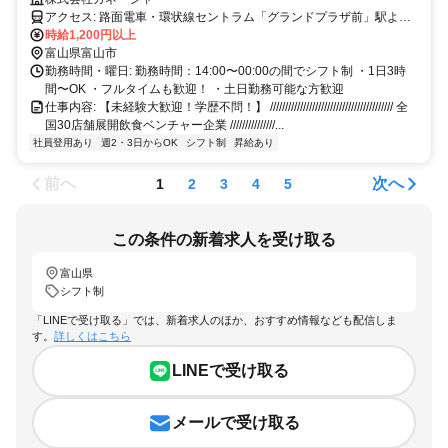
アクセス: 路面電車・環状線セントラム「グランドプラザ前」駅より
徒歩1分・市内電車「西町」駅より徒歩3分
時給1,200円以上
富山県富山市
勤務時間・曜日: 勤務時間：14:00〜00:00の間でシフト制 ・1日3時
間〜OK ・フルタイムも歓迎！ ・土日勤務可能な方歓迎
仕事内容: 【未経験大歓迎！学歴不問！】 ///////////////////////////////////////// 全
国30店舗展開飲食ベンチャー企業 ///////////////...
社員登用あり
週2・3日からOK
シフト制
昇給あり
前へ
次へ
1
2
3
4
5
この条件の新着求人を受け取る
富山県
シフト制
「LINEで受け取る」では、新着求人のほか、おすすめ情報なども配信しま
す。
詳しくはこちら
LINEで受け取る
メールで受け取る