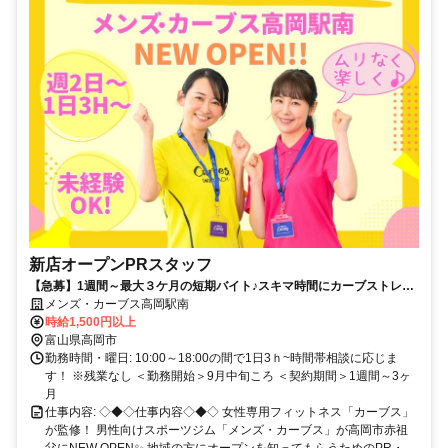
新店オープンPRスタッフ
【急募】1週間～最大３ケ月の短期バイト♪スキマ時間にカーブストレー
ニング器具を使って運動ができる！車通勤可
メンズ・カーブス高岡駅南
時給1,500円以上
富山県高岡市
勤務時間・曜日: 10:00～18:00の間で1日3ｈ~時間帯相談に応じま
す！ ※残業なし ＜勤務開始＞9月中旬ころ ＜契約期間＞1週間～3ヶ
月
仕事内容: ◇◆◇仕事内容◇◆◇ 女性専用フィットネス「カーブス」
が監修！ 男性向けスポーツジム「メンズ・カーブス」が高岡市赤祖