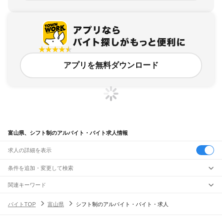
アプリを無料ダウンロード
富山県、シフト制のアルバイト・バイト求人情報
求人の詳細を表示
条件を追加・変更して検索
市区町村を追加・変更
関連キーワード
福井県 シフト管理
富山県 shift
富山県 希望シフト
富山県 運転
富山県
駅を追加・変更
バイトTOP
富山県
シフト制のアルバイト・バイト・求人
富山県 シフト自己申告制
富山県
すべて
富山市
高岡市
魚津市
氷見市
滑川市
黒部市
砺波市
小矢部市
南砺市
射水市
職種を追加・変更
JR高山本線