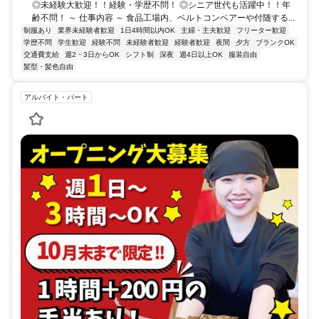
◎未経験大歓迎！！経験・学歴不問！ ◎シニア世代も活躍中！！年
齢不問！ ～ 仕事内容 ～ 食品工場内、ベルトコンベアーや付随する...
制服あり
業界未経験者歓迎
1日4時間以内OK
主婦・主夫歓迎
フリーター歓迎
学歴不問
学生歓迎
経験不問
未経験者歓迎
経験者歓迎
夜間
夕方
ブランクOK
交通費支給
週2・3日からOK
シフト制
深夜
週4日以上OK
服装自由
髪型・髪色自由
アルバイト・パート