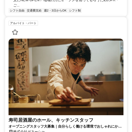
父にNEW OPEN✨ 地域の方にオープンを知ってもらうためのPR・
ご...
シフト自由
交通費支給
週2・3日からOK
シフト制
アルバイト・パート
寿司居酒屋のホール、キッチンスタッフ
オープニングスタッフ大募集｜自分らしく働ける環境でおしゃれにかっ
こよく映える
株式会社ガネーシャ