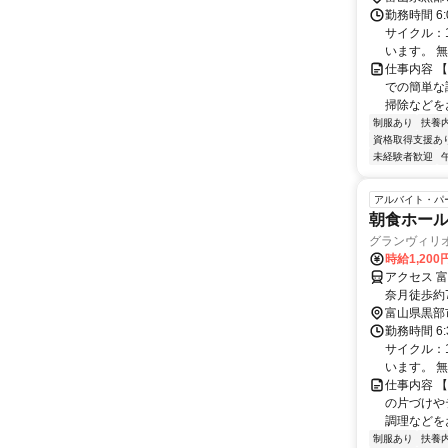
勤務時間 6
サイクル：
います。 無
仕事内容 
での簡単な
掃除などを
制服あり
扶養
資格取得支援あ
未経験者歓迎
アルバイト・パ
朝食ホー
グランヴィリ
時給1,200
アクセス 
奈月徒歩約
富山県黒部
勤務時間 6
サイクル：
います。 無
仕事内容 
の片づけや
調理などを
制服あり
扶養