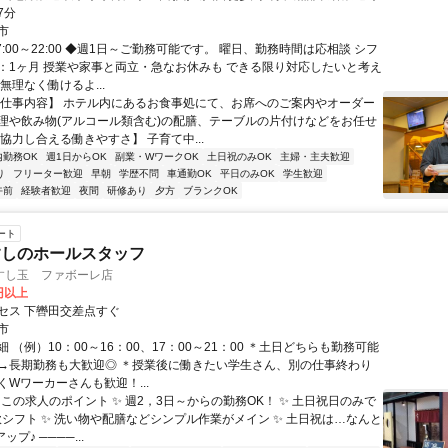
7分
市
7:00～22:00 ◆週1日～ご勤務可能です。 曜日、勤務時間は応相談 シフ
：1ヶ月 授業や家事と両立・急なお休みも できる限り対応したいと考え
無理なく働けるよ...
【仕事内容】 ホテル内にあるお食事処にて、お席へのご案内やオーダー
理や飲み物(アルコール類含む)の配膳、テーブルの片付けなどをお任せ
協力し合える働きやすさ】 子育て中...
内勤務OK
週1日からOK
副業・WワークOK
土日祝のみOK
主婦・主夫歓迎
り
フリーター歓迎
早朝
学歴不問
車通勤OK
平日のみOK
学生歓迎
午前
経験者歓迎
夜間
研修あり
夕方
ブランクOK
ート
すしのホールスタッフ
すし玉 ファボーレ店
0円以上
セス 下轡田交差点すぐ
市
 （例）10：00～16：00、17：00～21：00 ＊土日どちらも勤務可能
→長期勤務も大歓迎◎ ＊授業後に働きたい学生さん、別の仕事終わり
くWワーカーさんも歓迎！...
 この求人のポイント ✨ 週2，3日～からの勤務OK！ ✨ 土日祝日のみで
軟シフト ✨ 洗い物や配膳などシンプル作業がメイン ✨ 土日祝は…なんと
ップ♪ ────...