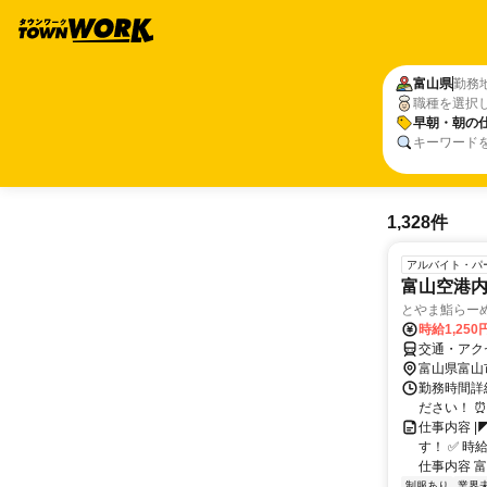
富山県
勤務
職種を選択
早朝・朝の
キーワード
1,328件
アルバイト・パ
富山空港
とやま鮨らー
時給1,25
交通・アク
富山県富山
勤務時間詳細
ださい！ 
仕事内容 
す！ ✅ 時
仕事内容 富
制服あり
業界