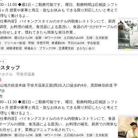
:00～11:00 ◆週1日～ご勤務可能です。 曜日、勤務時間は応相談 シフト
1ヶ月 授業や家事と両立・急なお休みも できる限り対応したいと考えて
理なく働けるよ...
【仕事内容】 バイキングスタイルのホテル内朝食レストランにて、厨房
調理、お料理の補充、食洗器による皿洗い、食器の片づけやテーブルの
お任せします。慣れてきたら簡単な発注作業...
内勤務OK
週1日からOK
副業・WワークOK
土日祝のみOK
主婦・主夫歓迎
り
フリーター歓迎
早朝
学歴不問
車通勤OK
平日のみOK
学生歓迎
午前
経験者歓迎
研修あり
ブランクOK
交通費支給
まかないあり
ート
ルスタッフ
オホテル 宇奈月温泉
円
富山地方鉄道本線 宇奈月温泉正面(西)出入口徒歩約4分、黒部峡谷鉄道 宇
7分
市
:30～11:30 ◆週1日～ご勤務可能です。 曜日、勤務時間は応相談 シフト
1ヶ月 授業や家事と両立・急なお休みも できる限り対応したいと考えて
理なく働けるよう...
【仕事内容】 バイキングスタイルのホテル内朝食レストランにて、食器
テーブルの掃除、食洗器による皿洗い、お料理の補充、厨房での簡単な
お任せします。業務はマニュアル化されてい...
内勤務OK
週1日からOK
副業・WワークOK
土日祝のみOK
主婦・主夫歓迎