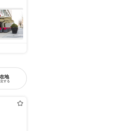
在地
設定する