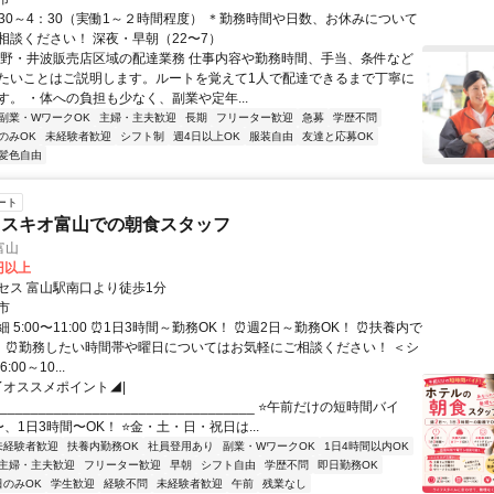
2:30～4：30（実働1～２時間程度） ＊勤務時間や日数、お休みについて
相談ください！ 深夜・早朝（22〜7）
福野・井波販売店区域の配達業務 仕事内容や勤務時間、手当、条件など
たいことはご説明します。ルートを覚えて1人で配達できるまで丁寧に
す。 ・体への負担も少なく、副業や定年...
副業・WワークOK
主婦・主夫歓迎
長期
フリーター歓迎
急募
学歴不問
のみOK
未経験者歓迎
シフト制
週4日以上OK
服装自由
友達と応募OK
髪色自由
ート
ィスキオ富山での朝食スタッフ
富山
0円以上
セス 富山駅南口より徒歩1分
市
 5:00〜11:00 ⏰1日3時間～勤務OK！ ⏰週2日～勤務OK！ ⏰扶養内で
！ ⏰勤務したい時間帯や曜日についてはお気軽にご相談ください！ ＜シ
00～10...
◤オススメポイント◢|
__________________________________ ⭐午前だけの短時間バイ
、1日3時間〜OK！ ⭐金・土・日・祝日は...
未経験者歓迎
扶養内勤務OK
社員登用あり
副業・WワークOK
1日4時間以内OK
主婦・主夫歓迎
フリーター歓迎
早朝
シフト自由
学歴不問
即日勤務OK
日のみOK
学生歓迎
経験不問
未経験者歓迎
午前
残業なし