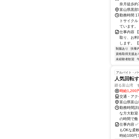
奈月徒歩約
富山県黒部
勤務時間 1
トサイクル
ています。 
仕事内容 
取り、お料
します。 【
制服あり
扶養
資格取得支援あ
未経験者歓迎
アルバイト・パ
人気回転
廻る富山湾 
時給1,20
交通・アク
富山県富山
勤務時間詳細
な方大歓迎
の時間で働
仕事内容 ✅
もOKな柔
時給100円ア