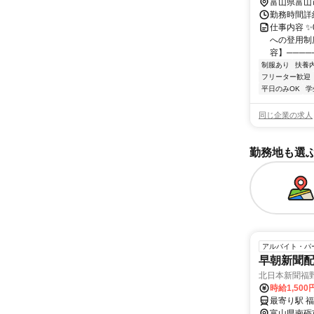
富山県富山
勤務時間詳細
仕事内容 ✨
への登用制
容】─────
制服あり
扶養
フリーター歓迎
平日のみOK
学
同じ企業の求人
勤務地も選
アルバイト・パ
早朝新聞
北日本新聞福
時給1,50
富山県南砺