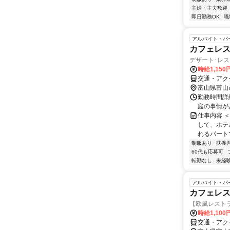
主婦・主夫歓迎
即日勤務OK
職
アルバイト・パ
カフェレ
デザート･レ
時給1,150
交通・アク
富山県富山
勤務時間詳細
庭の事情が
仕事内容 
して、ホテ
れるパート
制服あり
扶養
60代も応募可
転勤なし
未経
アルバイト・パ
カフェレス
【欧風レスト
時給1,100
交通・アク