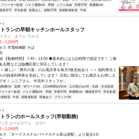
フリーター歓迎
バイク通勤OK
早朝
シフト自由
学歴不問
車通勤OK
場見学可
学生歓迎
転勤なし
経験不問
未経験者歓迎
午前
ート
ストランの早朝キッチンホールスタッフ
ストラン カフェ･ラルゴ
円～1,200円
セス 市電桜橋駅 そば
市
 【勤務時間】 7:45～14:00 ◆基本的には上記時間で固定です！ ご家
ある際などは臨機応変に対応しています！
＜＜ 嬉しい「満天の湯」のお風呂券を毎月3枚支給あり ＞＞ 福利厚生と
ルの銭湯利用券を支給しています！ 元気に朝活してお風呂もお得に入
です！ シニアさん、中高年スタッフが...
内勤務OK
副業・WワークOK
1日4時間以内OK
土日祝のみOK
主婦・主夫歓迎
フリーター歓迎
バイク通勤OK
早朝
学歴不問
車通勤OK
職場見学可
学生歓迎
験者歓迎
午前
経験者歓迎
研修あり
ブランクOK
ート
トランのホールスタッフ(早朝勤務)
ラン】ユーロカフェ エヴー
円～1,200円
セス 「オークスカナルパークホテル富山前駅」より徒歩1分