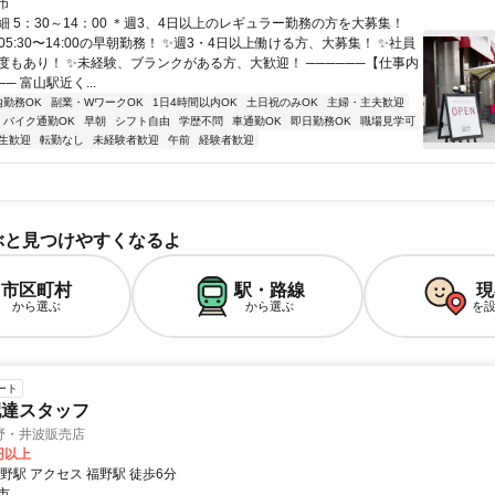
市
 5：30～14：00 ＊週3、4日以上のレギュラー勤務の方を大募集！
05:30〜14:00の早朝勤務！ ✨週3・4日以上働ける方、大募集！ ✨社員
度もあり！ ✨未経験、ブランクがある方、大歓迎！ ──────【仕事内
─ 富山駅近く...
内勤務OK
副業・WワークOK
1日4時間以内OK
土日祝のみOK
主婦・主夫歓迎
バイク通勤OK
早朝
シフト自由
学歴不問
車通勤OK
即日勤務OK
職場見学可
生歓迎
転勤なし
未経験者歓迎
午前
経験者歓迎
ぶと見つけやすくなるよ
市区町村
駅・路線
現
から選ぶ
から選ぶ
を
ート
配達スタッフ
野・井波販売店
0円以上
最寄り駅 福野駅 アクセス 福野駅 徒歩6分
市