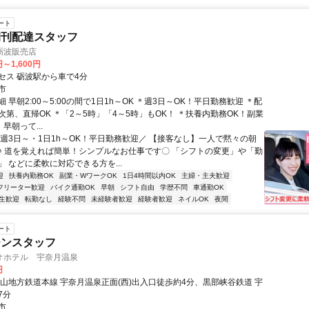
ート
朝刊配達スタッフ
砺波販売店
円～1,600円
セス 砺波駅から車で4分
市
 早朝2:00～5:00の間で1日1h～OK ＊週3日～OK！平日勤務歓迎 ＊配
次第、直帰OK ＊「2～5時」「4～5時」もOK！ ＊扶養内勤務OK！副業
早朝って...
＼週3日～・1日1h～OK！平日勤務歓迎／ 【接客なし】一人で黙々の朝
♪ 道を覚えれば簡単！シンプルなお仕事です〇 「シフトの変更」や「勤
 などに柔軟に対応できる方を...
迎
扶養内勤務OK
副業・WワークOK
1日4時間以内OK
主婦・主夫歓迎
フリーター歓迎
バイク通勤OK
早朝
シフト自由
学歴不問
車通勤OK
生歓迎
転勤なし
経験不問
未経験者歓迎
経験者歓迎
ネイルOK
夜間
ート
チンスタッフ
オホテル 宇奈月温泉
円
富山地方鉄道本線 宇奈月温泉正面(西)出入口徒歩約4分、黒部峡谷鉄道 宇
7分
市