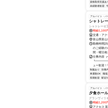
資格取得支援あ
未経験者歓迎
アルバイト・パ
シャトレ
シャトレーゼ
時給1,100
交通・アク
富山県富山
勤務時間詳細 
のご経験の
間・曜日相..
仕事内容 
┗━━━━
ュー歓迎！学生
制服あり
扶養
車通勤OK
職場
長期歓迎
駅近
アルバイト・パ
夕食ホー
グランヴィリ
時給1,200
アクセス 