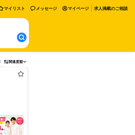
マイリスト
メッセージ
マイページ
求人掲載のご相談
存
関連度順