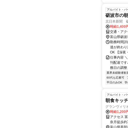
アルバイト・パ
砺波市の
北日本新聞 
時給1,400
交通・アク
富山県砺波
勤務時間詳細
達が終わり
OK 【深夜・
仕事内容 
刊配達です
務日の調整」
業界未経験者歓
60代も応募可
平日のみOK
学
アルバイト・パ
朝食キッ
グランヴィリ
時給1,200
アクセス 
奈月徒歩約
富山県黒部