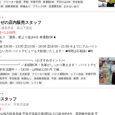
り
フリーター歓迎
早朝
学歴不問
車通勤OK
平日のみOK
学生歓迎
午前
経験者歓迎
研修あり
ブランクOK
交通費支給
まかないあり
ート
ーゼの店内販売スタッフ
工場直売店 富山下新店
円～1,150円
セス 「粟島」駅より徒歩4分 車通勤OK★
市
①8:00～13:00 ②13:00～18:00 ③18:00～21:00 今までにアルバイト
ない方の バイトデビューも大歓迎いたします！ ■時間は応相談♪ ■時
.
┏━━━━━━━━━━┓ ⭐おすすめポイント♪⭐
━━━━━━┛ ✅未経験OK！先輩がしっかり教えます！ ✅バイトデビ
活躍中！ ✅18:00～は時給1150 円 で稼...
内勤務OK
主婦・主夫歓迎
フリーター歓迎
バイク通勤OK
シフト自由
学歴不問
見学可
学生歓迎
転勤なし
未経験者歓迎
午前
経験者歓迎
夜間
夕方
5分以内
週2・3日からOK
シフト制
ート
ルスタッフ
オホテル 宇奈月温泉
円
富山地方鉄道本線 宇奈月温泉正面(西)出入口徒歩約4分、黒部峡谷鉄道 宇