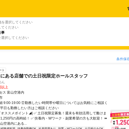
地を選択してください
してください
仕事
を選択してください
条件保
ート
内にある店舗での土日祝限定ホールスタッフ
めん
0円以上
セス 富山空港内
市
 9:00-19:00 ⏰勤務したい時間帯や曜日についてはお気軽にご相談く
⏰平日も勤務したい方はご相談ください
|◤オススメポイント◢| ✅ 土日祝限定募集！週末を有効活用して働けま
給1,250円の高時給！ ✅ 扶養内・Wワーク・副業希望の方も大歓迎！ ⏩
山空港内にある...
未経験者歓迎
扶養内勤務OK
社員登用あり
副業・WワークOK
土日祝のみOK