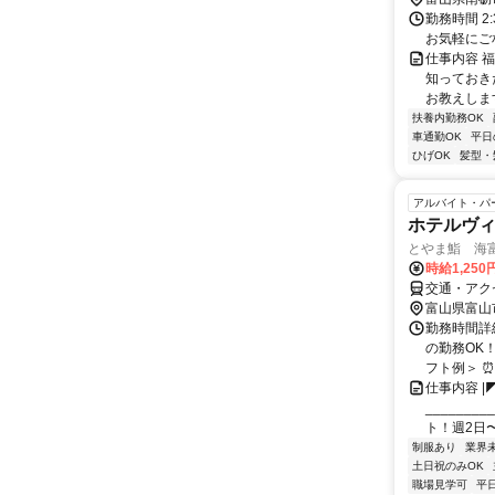
勤務時間 
お気軽にご
仕事内容 
知っておき
お教えしま
扶養内勤務OK
車通勤OK
平日
ひげOK
髪型・
アルバイト・パ
ホテルヴ
とやま鮨 海
時給1,25
交通・アク
富山県富山
勤務時間詳細
の勤務OK
フト例＞ ⏰6:
仕事内容 |
________
ト！週2日〜
制服あり
業界
土日祝のみOK
職場見学可
平