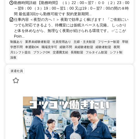
勤務時間詳細 【勤務時間】 （１）22：00～翌7：００ （２）23：00
～翌8：00 （３）19：00～翌1：00 又は19：0～翌7：00の間の８時
間 最低週3回から勤務可能です 契約更新期間...
仕事内容 ＜夜型の方へ！＞ 夜勤で効率よく稼げます！ 「ご依頼にい
つでも対応できるよう、待機室には仮眠スペースも完備。 しっかり
と体を休めながら、無理なく夜勤が続けられる環境です。 ✅ここが
Poin...
制服あり
業界未経験者歓迎
社員登用あり
主婦・主夫歓迎
フリーター歓迎
早朝
学歴不問
車通勤OK
職場見学可
経験不問
未経験者歓迎
経験者歓迎
夜間
月1シフト提出
ブランクOK
交通費支給
長期歓迎
フルタイム歓迎
シフト制
深夜
派遣社員