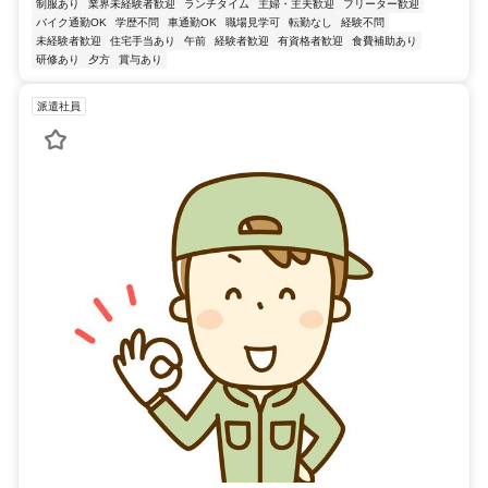
制服あり
業界未経験者歓迎
ランチタイム
主婦・主夫歓迎
フリーター歓迎
バイク通勤OK
学歴不問
車通勤OK
職場見学可
転勤なし
経験不問
未経験者歓迎
住宅手当あり
午前
経験者歓迎
有資格者歓迎
食費補助あり
研修あり
夕方
賞与あり
派遣社員