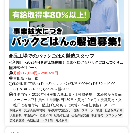
食品工場でのパックごはん製造スタッフ
＜入善町＞2026年4月新工場稼働！ 全国へ届けるパックごはんづくり。
未経験から安定企業の正社員へ！
株式会社ウーケ
月給212,130円～298,320円
富山県下新川郡
勤務時間 下記の(1)～(3)のシフト制(休憩各60分) (1)7:30～16:00
(2)15:30～24:00 (3)23:30～翌8:00
仕事内容 ＜2026年4月稼働の新工場＞正社員募集！ 未経験から食品
メーカーの正社員へ！ 年間休日120日・賞与4.0ヶ月＋決算賞与・入
社日に有給付与・借上げ社宅あり（家賃75％会社負担） スーパー・...
制服あり
変形労働時間制
資格取得支援あり
長期
フリーター歓迎
社会保険あり
大量募集
車通勤OK
経験不問
経験者歓迎
社会保険完備
制服貸与
ブランクOK
交通費支給
長期歓迎
シフト制
昇給あり