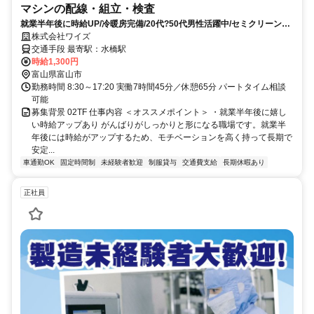
マシンの配線・組立・検査
就業半年後に時給UP/冷暖房完備/20代?50代男性活躍中/セミクリーンル
ーム◎コツコツ組立てるマシンの配線・組立です
株式会社ワイズ
交通手段 最寄駅：水橋駅
時給1,300円
富山県富山市
勤務時間 8:30～17:20 実働7時間45分／休憩65分 パートタイム相談
可能
募集背景 02TF 仕事内容 ＜オススメポイント＞ ・就業半年後に嬉し
い時給アップあり がんばりがしっかりと形になる職場です。就業半
年後には時給がアップするため、モチベーションを高く持って長期で
安定...
車通勤OK
固定時間制
未経験者歓迎
制服貸与
交通費支給
長期休暇あり
正社員