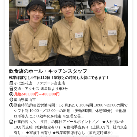
飲食店のホール・キッチンスタッフ
残業ほぼなし×年休110日！家族との時間も大切にできます！
そば処花凛 ファボーレ富山店
交通・アクセス 速星駅より車3分
月給240,000円～400,000円
富山県富山市
勤務時間詳細 総労働時間：1ヶ月あたり160時間 10:00〜22:00の間で
シフト制 10:00～／12:00～の出勤 （実働8時間、休憩60分） ※配膳
ロボ導入により効率化を推進 ※無理な長...
仕事内容 ＼＼「注目」の弊社アピールポイント／／ - ★入社祝い金
10万円支給（社内規定有り） ★住宅手当あり（上限3万円、社内規定
有り） ★家族手当有り ★残業時間ほぼなし（原則定時退社）...