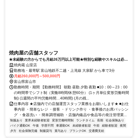
焼肉屋の店舗スタッフ
★未経験の方からでも月給26万円以上可能★特別な経験やスキルは必要
無し♪入社後の定着率や安定感も抜群◎
焼肉蔵 山室店
勤務地・最寄駅 富山地鉄不二越・上滝線 大泉駅 から車で3分
月給260,000円～500,000円
富山県富山市
勤務時間・期間 【勤務時間】 朝勤 昼勤 夕勤 夜勤 ■10：00～23：00
の時間帯でシフト制（実働8時間/休憩60分） (1ヶ月単位変形労働時間
制) (1週間の平均労働時間…40時間) (月の残...
仕事内容 ★店舗内での店舗運営スタッフ業務をお願いします★ ■お仕
事内容 ・簡単なレジ ・接客 ・ドリンク作り ・食事後のお席バッシン
グ ・食器洗い ・簡単調理補助 ・店舗内備品や食品等の発注管理業...
制服あり
業界未経験者歓迎
変形労働時間制
ランチタイム
長期
社会保険あり
バイク通勤OK
午後
学歴不問
車通勤OK
未経験者歓迎
午前
経験者歓迎
夜間
夕方
社会保険完備
制服貸与
賞与あり
ブランクOK
交通費支給