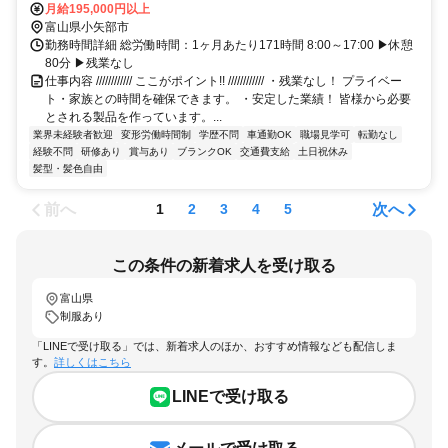
月給195,000円以上
富山県小矢部市
勤務時間詳細 総労働時間：1ヶ月あたり171時間 8:00～17:00 ▶休憩
80分 ▶残業なし
仕事内容 //////////// ここがポイント!! //////////// ・残業なし！ プライベー
ト・家族との時間を確保できます。 ・安定した業績！ 皆様から必要
とされる製品を作っています。...
業界未経験者歓迎
変形労働時間制
学歴不問
車通勤OK
職場見学可
転勤なし
経験不問
研修あり
賞与あり
ブランクOK
交通費支給
土日祝休み
髪型・髪色自由
前へ
次へ
1
2
3
4
5
この条件の新着求人を受け取る
富山県
制服あり
「LINEで受け取る」では、新着求人のほか、おすすめ情報なども配信しま
す。
詳しくはこちら
LINEで受け取る