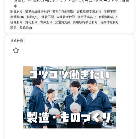
見直しで年収80万円以上アップ ・毎年1万円以上のベースアップ継続
中 ...
制服あり
業界未経験者歓迎
変形労働時間制
資格取得支援あり
学歴不問
車通勤OK
転勤なし
経験不問
未経験者歓迎
住宅手当あり
食費補助あり
研修あり
賞与あり
育休あり
交通費支給
資格取得手当あり
長期休暇あり
髪型・髪色自由
派遣社員