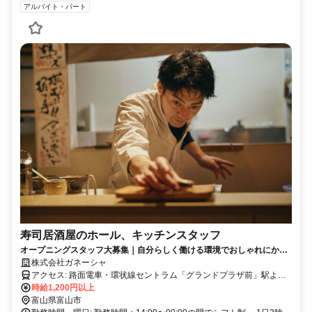
アルバイト・パート
寿司居酒屋のホール、キッチンスタッフ
オープニングスタッフ大募集｜自分らしく働ける環境でおしゃれにかっ
こよく映える
株式会社ガネーシャ
アクセス: 路面電車・環状線セントラム「グランドプラザ前」駅より
徒歩1分・市内電車「西町」駅より徒歩3分
時給1,200円以上
富山県富山市