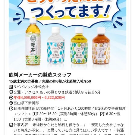
飲料メーカーの製造スタッフ
45歳未満の方募集／先輩の約6割が未経験入社/s50
Nビバレッジ株式会社
交通・アクセス あいの風とやま鉄道 泊駅から徒歩5分
年俸4,000,000円～6,322,620円
富山県下新川郡
勤務時間詳細 総労働時間：1ヶ月あたり160時間 4勤2休の交替番制度
＜シフト＞ [1]7:30〜16:30（実働8時間・休憩60分） [2]16:30〜翌
1:30（実働8時間・休憩60分） ...
仕事内容 「未経験からだと給料も低そう…」 「安定した会社じゃな
いと将来が不安…」 と思っている方に見てほしい求人です！ ・待遇