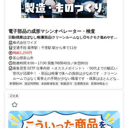
電子部品の成形マシンオペレーター・検査
日勤/残業ほぼなし/軽量部品/クリーンルームなし◎モクモク進めやすい
機械オペレーター作業です
株式会社ワイズ
交通手段 最寄駅：千里駅 駅から車で11分
時給1,250円
富山県富山市
勤務時間 8:00～17:00 実働7時間40分／休憩80分
募集背景 02TF 仕事内容 ＜オススメポイント＞ ・50代までの幅広い
世代が活躍中！ ・部品は軽量で体への負担は少なめです ・クリーン
ルームではなく着替えの手間が少ない職場です ・残業はほとんどな...
車通勤OK
固定時間制
未経験者歓迎
制服貸与
交通費支給
長期休暇あり
正社員