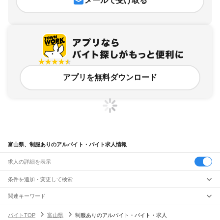
メールで受け取る
アプリを無料ダウンロード
富山県、制服ありのアルバイト・バイト求人情報
求人の詳細を表示
条件を追加・変更して検索
市区町村を追加・変更
関連キーワード
富山県 制服採寸
富山県 黒服
富山県 服
富山県 衣装縫製
富山県 学生服
富山県
駅を追加・変更
バイトTOP
富山県
制服ありのアルバイト・バイト・求人
富山県
すべて