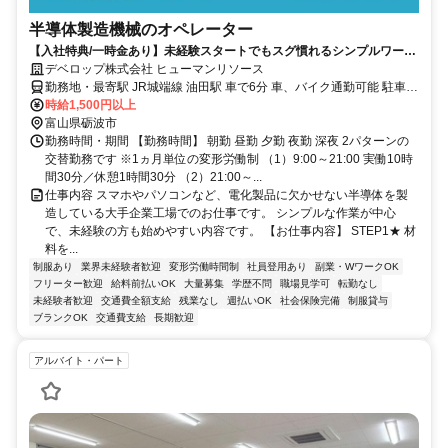
半導体製造機械のオペレーター
【入社特典/一時金あり】未経験スタートでもスグ慣れるシンプルワーク
★半導体製造スタッフ
デベロップ株式会社 ヒューマンリソース
勤務地・最寄駅 JR城端線 油田駅 車で6分 車、バイク通勤可能 駐車場
完備
時給1,500円以上
富山県砺波市
勤務時間・期間 【勤務時間】 朝勤 昼勤 夕勤 夜勤 深夜 2パターンの
交替勤務です ※1ヵ月単位の変形労働制 （1）9:00～21:00 実働10時
間30分／休憩1時間30分 （2）21:00～...
仕事内容 スマホやパソコンなど、電化製品に欠かせない半導体を製
造している大手企業工場でのお仕事です。 シンプルな作業が中心
で、未経験の方も始めやすい内容です。 【お仕事内容】 STEP1★ 材
料を...
制服あり
業界未経験者歓迎
変形労働時間制
社員登用あり
副業・WワークOK
フリーター歓迎
給料前払いOK
大量募集
学歴不問
職場見学可
転勤なし
未経験者歓迎
交通費全額支給
残業なし
週払いOK
社会保険完備
制服貸与
ブランクOK
交通費支給
長期歓迎
アルバイト・パート