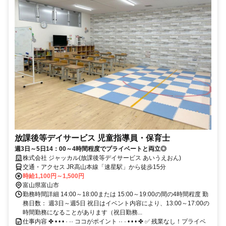
放課後等デイサービス 児童指導員・保育士
週3日～5日14：00～4時間程度でプライベートと両立◎
株式会社 ジャッカル(放課後等デイサービス あいうえおん)
交通・アクセス JR高山本線「速星駅」から徒歩15分
時給1,100円～1,500円
富山県富山市
勤務時間詳細 14:00～18:00または 15:00～19:00の間の4時間程度 勤
務日数： 週3日～週5日 祝日はイベント内容により、13:00～17:00の
時間勤務になることがあります（祝日勤務...
仕事内容 ✤ • • • · ·· ココがポイント ·· · • • • ✤ ✅ 残業なし！プライベ