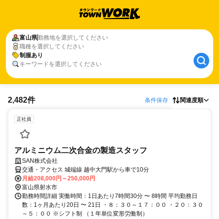
富山県
勤務地を選択してください
職種を選択してください
制服あり
キーワードを選択してください
2,482件
条件保存
関連度順
正社員
アルミニウム二次合金の製造スタッフ
SAN株式会社
交通・アクセス 城端線 越中大門駅から車で10分
月給208,000円～250,000円
富山県射水市
勤務時間詳細 実働時間：1日あたり7時間30分 〜 8時間 平均勤務日
数：1ヶ月あたり20日 〜 21日 ・８：３０～１７：００ ・２０：３０
～５：００ ※シフト制 （１年単位変形労働制）