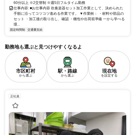
60分以上 ※2交替制 ※週5日フルタイム勤務
仕事内容: ■お仕事内容 吹奏楽器セット加工作業として、決められた
手順に沿ってコツコツ進める作業です。 ▼作業例： ・材料や部品の
セット ・加工後の取り出し、確認 ・梱包や出荷前準備 一から学べる
環...
固定時間制
交通費支給
勤務地も選ぶと見つけやすくなるよ
市区町村
駅・路線
現在地
から選ぶ
から選ぶ
を設定する
正社員