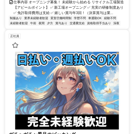
仕事内容 オープニング募集！ 未経験から始める リサイクル工場製造
【アピールポイント】 ✅ 新工場オープニング ✅ 充実の研修制度あり
✅ 免許取得費用は支給 ✅ 嬉しい賞与年3回！（決算賞与は業...
制服あり
業界未経験者歓迎
変形労働時間制
学歴不問
車通勤OK
経験不問
未経験者歓迎
午前
夜間
夕方
賞与あり
交通費支給
資格取得手当あり
深夜
正社員