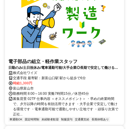
電子部品の組立・軽作業スタッフ
日勤のみ/土日祝休み/電車通勤可能/大手企業◎長期で安定して働ける製
造のお仕事です
株式会社ワイズ
交通手段 最寄駅：新富山口駅 駅から徒歩で6分
時給1,300円
富山県富山市
勤務時間 8:00～16:00 実働7時間15分／休憩45分
募集背景 02TF 仕事内容 ＜オススメポイント＞ ・早めの終業時間
で、夕方以降の時間を有効活用できます ・大手企業で安定して働け
る環境です ・電車通勤可能で通勤しやすい立地です ・頑張り次第で
正社...
車通勤OK
固定時間制
未経験者歓迎
制服貸与
交通費支給
長期休暇あり