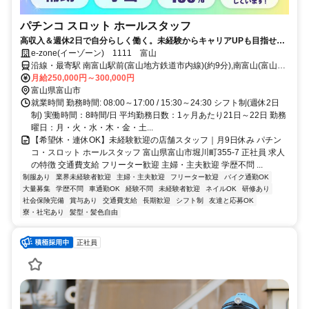
パチンコ スロット ホールスタッフ
高収入＆週休2日で自分らしく働く。未経験からキャリアUPも目指せる
職場
e-zone(イーゾーン) 1111 富山
沿線・最寄駅 南富山駅前(富山地方鉄道市内線)(約9分),南富山(富山地
方鉄道不二越上滝線)(約9分),大町（富山県）(富山地方鉄道市内線)(約
月給250,000円～300,000円
12分)
富山県富山市
就業時間 勤務時間: 08:00～17:00 / 15:30～24:30 シフト制(週休2日
制) 実働時間：8時間/日 平均勤務日数：1ヶ月あたり21日～22日 勤務
曜日：月・火・水・木・金・土...
【希望休・連休OK】未経験歓迎の店舗スタッフ｜月9日休み パチン
コ・スロット ホールスタッフ 富山県富山市堀川町355-7 正社員 求人
の特徴 交通費支給 フリーター歓迎 主婦・主夫歓迎 学歴不問 ...
制服あり
業界未経験者歓迎
主婦・主夫歓迎
フリーター歓迎
バイク通勤OK
大量募集
学歴不問
車通勤OK
経験不問
未経験者歓迎
ネイルOK
研修あり
社会保険完備
賞与あり
交通費支給
長期歓迎
シフト制
友達と応募OK
寮・社宅あり
髪型・髪色自由
正社員