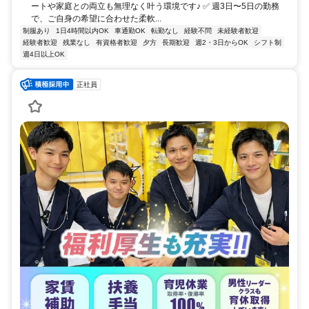
ートや家庭との両立も無理なく叶う環境です♪ ✅ 週3日〜5日の勤務
で、ご自身の希望に合わせた柔軟...
制服あり
1日4時間以内OK
車通勤OK
転勤なし
経験不問
未経験者歓迎
経験者歓迎
残業なし
有資格者歓迎
夕方
長期歓迎
週2・3日からOK
シフト制
週4日以上OK
正社員