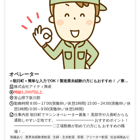
オペレーター
＜朝日町＞簡単な入力でOK！製造業未経験の方にもおすすめ！ ／寮あ
り／事前見学OK／土日休み
株式会社アイティ興産
時給1,300円以上
富山県下新川郡
勤務時間 8:00～17:00(実働8h／休憩1時間) 15:00～24:00(実働8h／休
憩1時間) 0:00～9:00(実働8h／休憩1時間)
仕事内容 朝日町でマシンオペレーター募集！ 黒部市や入善町からも
通勤しやすい立地です。 ━━━━━━━━━━ おすすめポイント！
━━━━━━━━━━ 〇工場勤務が初めての方にも おすすめの職
場！...
制服あり
業界未経験者歓迎
主婦・主夫歓迎
長期
フリーター歓迎
社会保険あり