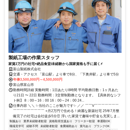
製紙工場の作業スタッフ
家賃2万円の社宅×絶品食堂❕未経験から国家資格も手に届く⚡
富山製紙株式会社
交通・アクセス 「富山駅」より車で8分、「下奥井駅」より車で5分
年俸3,500,000円～4,500,000円
富山県富山市
勤務時間詳細 実働時間：1日あたり8時間 平均勤務日数：1ヶ月あた
り21日 〜 22日 勤務時間：3交替制勤務となります。 【具体的なシフ
ト例】 8：00～16：00 16：00～24：00 24...
仕事内容 ＼＼ ✨当社のここが魅力です✨ ／／ ￣￣V￣￣￣￣￣￣￣
￣￣￣￣￣￣￣￣￣ ⭐月2万円で住める！綺麗な新築社宅 25年7月整
備完了の社宅は会社徒歩5分⏰ 浮いた家賃で趣味や貯金も充実しま...
制服あり
業界未経験者歓迎
資格取得支援あり
フリーター歓迎
車通勤OK
職場見学可
経験不問
未経験者歓迎
食費補助あり
賞与あり
ブランクOK