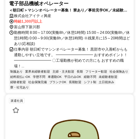
電子部品機械オペレーター
＜朝日町＞マシンオペレーター募集！ 寮あり／事前見学OK／未経験歓
迎／土日休み／／中高年さんも活躍中
株式会社アイティ興産
時給1,300円以上
富山県下新川郡
勤務時間 8:00～17:00(実働8h／休憩1時間) 15:00～24:00(実働8h／休
憩1時間) 0:00～9:00(実働8h／休憩1時間) ※残業月に15～20時間ほど
あり(応相談)
仕事内容 朝日町でマシンオペレーター募集！ 黒部市や入善町からも
通勤しやすい立地です。 ━━━━━━━━━━ おすすめポイント！
━━━━━━━━━━ 〇工場勤務が初めての方にも おすすめの職
場！...
制服あり
業界未経験者歓迎
主婦・主夫歓迎
長期
フリーター歓迎
社会保険あり
給料前払いOK
学歴不問
車通勤OK
平日のみOK
経験不問
未経験者歓迎
経験者歓迎
社会保険完備
ブランクOK
長期歓迎
シフト制
土日祝休み
寮・社宅あり
派遣社員