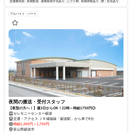
交通費支給
長期歓迎
資格取得手当あり
シフト制
長期休暇あり
寮・社宅あり
アルバイト・パート
夜間の搬送・受付スタッフ
【夜型の方へ！】週3日からOK！22時～時給1750円◎
セレモニーセンター砺波
交通・アクセス ＪＲ城端線「砺波駅」から車で6分
時給1,400円～1,750円
富山県砺波市