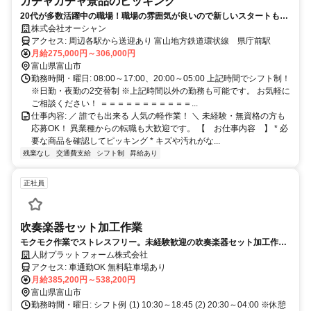
ガチャガチャ景品のピッキング
20代が多数活躍中の職場！職場の雰囲気が良いので新しいスタートも安
心です！
株式会社オーシャン
アクセス: 周辺各駅から送迎あり 富山地方鉄道環状線 県庁前駅
月給275,000円～306,000円
富山県富山市
勤務時間・曜日: 08:00～17:00、20:00～05:00 上記時間でシフト制！
※日勤・夜勤の2交替制 ※上記時間以外の勤務も可能です。 お気軽に
ご相談ください！ ＝＝＝＝＝＝＝＝＝＝＝...
仕事内容: ／ 誰でも出来る 人気の軽作業！ ＼ 未経験・無資格の方も
応募OK！ 異業種からの転職も大歓迎です。 【 お仕事内容 】 * 必
要な商品を確認してピッキング * キズや汚れがな...
残業なし
交通費支給
シフト制
昇給あり
正社員
吹奏楽器セット加工作業
モクモク作業でストレスフリー。未経験歓迎の吹奏楽器セット加工作業
です。
人財プラットフォーム株式会社
アクセス: 車通勤OK 無料駐車場あり
月給385,200円～538,200円
富山県富山市
勤務時間・曜日: シフト例 (1) 10:30～18:45 (2) 20:30～04:00 ※休憩