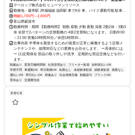
の実績あり!
デベロップ株式会社 ヒューマンリソース
勤務地・最寄駅 JR城端線 油田駅 車で6分 車、バイク通勤可能 駐車場
完備
時給1,700円～2,000円
富山県砺波市
勤務時間・期間 【勤務時間】 朝勤 昼勤 夕勤 夜勤 深夜 2勤2休・3勤3
休 全部で2パターンの交替勤務の 4班2交替制になります。 日勤/9:00
～21:00 実働10時間30分／休憩1時間30...
仕事内容 半導体を製造するための装置が正常に稼働するよう定期メ
ンテナンスや、故障対応などの業務をお任せします。 ー具体的には
ー (1)定期保全 部品の取り外しや洗浄、定期的な部品交換などを行い
ます...
制服あり
変形労働時間制
社員登用あり
フリーター歓迎
給料前払いOK
学歴不問
車通勤OK
即日勤務OK
転勤なし
未経験者歓迎
経験者歓迎
残業なし
週払いOK
即日払いOK
研修あり
社会保険完備
制服貸与
ブランクOK
育休あり
交通費支給
派遣社員