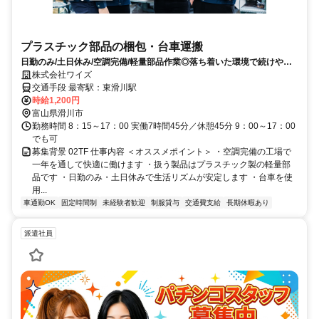
プラスチック部品の梱包・台車運搬
日勤のみ/土日休み/空調完備/軽量部品作業◎落ち着いた環境で続けやす
い軽作業です
株式会社ワイズ
交通手段 最寄駅：東滑川駅
時給1,200円
富山県滑川市
勤務時間 8：15～17：00 実働7時間45分／休憩45分 9：00～17：00
でも可
募集背景 02TF 仕事内容 ＜オススメポイント＞ ・空調完備の工場で
一年を通して快適に働けます ・扱う製品はプラスチック製の軽量部
品です ・日勤のみ・土日休みで生活リズムが安定します ・台車を使
用...
車通勤OK
固定時間制
未経験者歓迎
制服貸与
交通費支給
長期休暇あり
派遣社員