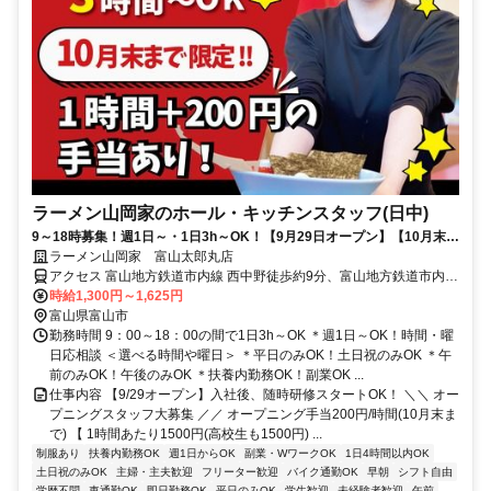
ラーメン山岡家のホール・キッチンスタッフ(日中)
9～18時募集！週1日～・1日3h～OK！【9月29日オープン】【10月末ま
で時給1300円＋1時間手当200円】オープニングスタッフ募集
ラーメン山岡家 富山太郎丸店
アクセス 富山地方鉄道市内線 西中野徒歩約9分、富山地方鉄道市内線
小泉町（富山県）徒歩約9分、富山地方鉄道市内線 広貫堂前徒歩約12
時給1,300円～1,625円
分
富山県富山市
勤務時間 9：00～18：00の間で1日3h～OK ＊週1日～OK！時間・曜
日応相談 ＜選べる時間や曜日＞ ＊平日のみOK！土日祝のみOK ＊午
前のみOK！午後のみOK ＊扶養内勤務OK！副業OK ...
仕事内容 【9/29オープン】入社後、随時研修スタートOK！ ＼＼ オー
プニングスタッフ大募集 ／／ オープニング手当200円/時間(10月末ま
で) 【 1時間あたり1500円(高校生も1500円) ...
制服あり
扶養内勤務OK
週1日からOK
副業・WワークOK
1日4時間以内OK
土日祝のみOK
主婦・主夫歓迎
フリーター歓迎
バイク通勤OK
早朝
シフト自由
学歴不問
車通勤OK
即日勤務OK
平日のみOK
学生歓迎
未経験者歓迎
午前