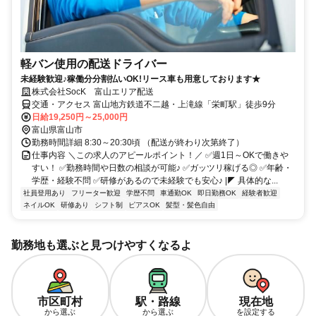
軽バン使用の配送ドライバー
未経験歓迎♪稼働分分割払いOK!リース車も用意しております★
株式会社SocK 富山エリア配送
交通・アクセス 富山地方鉄道不二越・上滝線「栄町駅」徒歩9分
日給19,250円～25,000円
富山県富山市
勤務時間詳細 8:30～20:30頃 （配送が終わり次第終了）
仕事内容 ＼この求人のアピールポイント！／ ✅週1日～OKで働きや
すい！ ✅勤務時間や日数の相談が可能♪ ✅ガッツリ稼げる◎ ✅年齢・
学歴・経験不問 ✅研修があるので未経験でも安心♪ |◤ 具体的な...
社員登用あり
フリーター歓迎
学歴不問
車通勤OK
即日勤務OK
経験者歓迎
ネイルOK
研修あり
シフト制
ピアスOK
髪型・髪色自由
勤務地も選ぶと見つけやすくなるよ
市区町村
駅・路線
現在地
から選ぶ
から選ぶ
を設定する