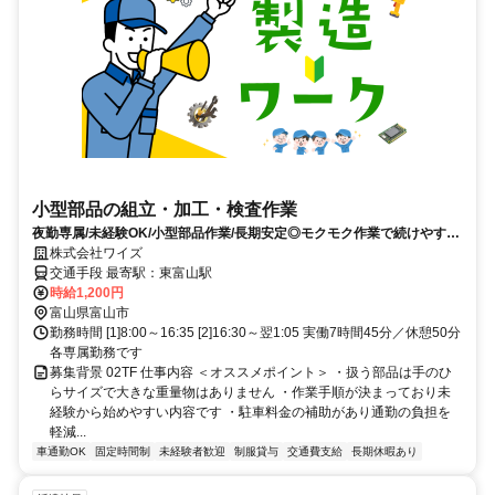
小型部品の組立・加工・検査作業
夜勤専属/未経験OK/小型部品作業/長期安定◎モクモク作業で続けやすい
製造のお仕事です
株式会社ワイズ
交通手段 最寄駅：東富山駅
時給1,200円
富山県富山市
勤務時間 [1]8:00～16:35 [2]16:30～翌1:05 実働7時間45分／休憩50分
各専属勤務です
募集背景 02TF 仕事内容 ＜オススメポイント＞ ・扱う部品は手のひ
らサイズで大きな重量物はありません ・作業手順が決まっており未
経験から始めやすい内容です ・駐車料金の補助があり通勤の負担を
軽減...
車通勤OK
固定時間制
未経験者歓迎
制服貸与
交通費支給
長期休暇あり