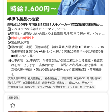
半導体製品の検査
高時給1,600円×年間休日182日！大手メーカーで安定勤務◎未経験から
始められる目視検査/品質検査スタッフ
デベロップ株式会社 ヒューマンリソース
勤務地・最寄駅 あいの風とやま鉄道線 魚津駅 車で10分 車、バイク通
勤可能 駐車場完備
時給1,600円以上
富山県魚津市
勤務時間・期間 【勤務時間】 朝勤 昼勤 夕勤 夜勤 ■日勤 8:30～17:15
実働8時間 休憩45分 ■A番 8:45～20:45 実働10時間半 休憩1時間30分
■B番 20:45～翌8...
仕事内容 【仕事内容】 半導体製品の製造工程における組立・検査業
務をお任せします。 具体的には… ・製品への部品組み付け作業 ・組
立後の動作確認 ・製品や部品の外観チェック(目視検査) ・専用機器
を...
変形労働時間制
社員登用あり
社会保険あり
学歴不問
車通勤OK
即日勤務OK
職場見学可
交通費全額支給
経験者歓迎
残業なし
週払いOK
研修あり
社会保険完備
制服貸与
ブランクOK
交通費支給
シフト制
寮・社宅あり
業務委託