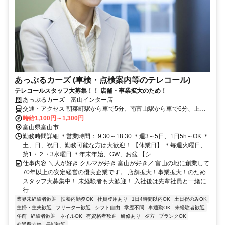
あっぷるカーズ (車検・点検案内等のテレコール)
テレコールスタッフ大募集！！ 店舗・事業拡大のため！
あっぷるカーズ 富山インター店
交通・アクセス 朝菜町駅から車で5分、南富山駅から車で6分、上堀
駅から車で7分
時給1,100円～1,300円
富山県富山市
勤務時間詳細 ＊営業時間： 9:30～18:30 ＊週3～5日、1日5h～OK ＊
土、日、祝日、勤務可能な方は大歓迎！ 【休業日】 ＊毎週火曜日、
第1・２・3水曜日 ＊年末年始、GW、お盆 【シ...
仕事内容 ＼人が好き クルマが好き 富山が好き／ 富山の地に創業して
70年以上の安定経営の優良企業です。 店舗拡大！事業拡大！のため
スタッフ大募集中！ 未経験者も大歓迎！ 入社後は先輩社員と一緒に
行...
業界未経験者歓迎
扶養内勤務OK
社員登用あり
1日4時間以内OK
土日祝のみOK
主婦・主夫歓迎
フリーター歓迎
シフト自由
学歴不問
車通勤OK
未経験者歓迎
午前
経験者歓迎
ネイルOK
有資格者歓迎
研修あり
夕方
ブランクOK
交通費支給
長期歓迎