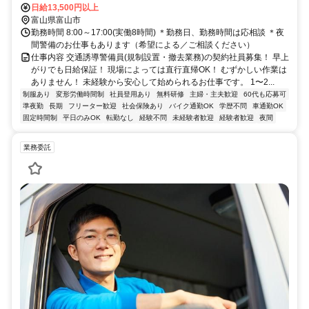
日給13,500円以上
富山県富山市
勤務時間 8:00～17:00(実働8時間) ＊勤務日、勤務時間は応相談 ＊夜
間警備のお仕事もあります（希望による／ご相談ください）
仕事内容 交通誘導警備員(規制設置・撤去業務)の契約社員募集！ 早上
がりでも日給保証！ 現場によっては直行直帰OK！ むずかしい作業は
ありません！ 未経験から安心して始められるお仕事です。 1〜2...
制服あり
変形労働時間制
社員登用あり
無料研修
主婦・主夫歓迎
60代も応募可
準夜勤
長期
フリーター歓迎
社会保険あり
バイク通勤OK
学歴不問
車通勤OK
固定時間制
平日のみOK
転勤なし
経験不問
未経験者歓迎
経験者歓迎
夜間
業務委託