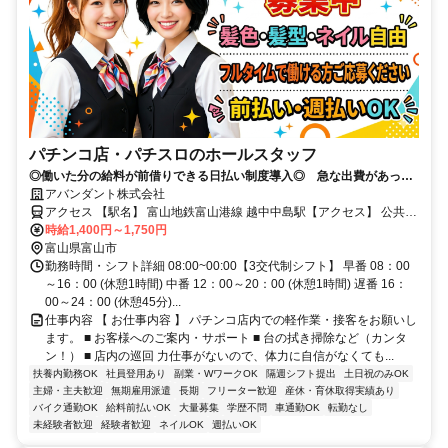
パチンコ店・パチスロのホールスタッフ
◎働いた分の給料が前借りできる日払い制度導入◎ 急な出費があって
も大丈夫！安心して働けますよ～
アバンダント株式会社
アクセス 【駅名】 富山地鉄富山港線 越中中島駅【アクセス】 公共の
乗り物での通勤は困難です。 徒歩・自転車・バイク・車での通勤を
時給1,400円～1,750円
お願いしております。
富山県富山市
勤務時間・シフト詳細 08:00~00:00【3交代制シフト】 早番 08：00
～16：00 (休憩1時間) 中番 12：00～20：00 (休憩1時間) 遅番 16：
00～24：00 (休憩45分)...
仕事内容 【 お仕事内容 】 パチンコ店内での軽作業・接客をお願いし
ます。 ■ お客様へのご案内・サポート ■ 台の拭き掃除など（カンタ
ン！） ■ 店内の巡回 力仕事がないので、体力に自信がなくても...
扶養内勤務OK
社員登用あり
副業・WワークOK
隔週シフト提出
土日祝のみOK
主婦・主夫歓迎
無期雇用派遣
長期
フリーター歓迎
産休・育休取得実績あり
バイク通勤OK
給料前払いOK
大量募集
学歴不問
車通勤OK
転勤なし
未経験者歓迎
経験者歓迎
ネイルOK
週払いOK