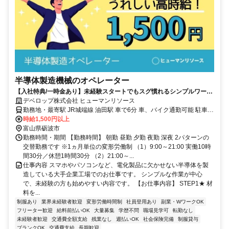
半導体製造機械のオペレーター
【入社特典/一時金あり】未経験スタートでもスグ慣れるシンプルワーク
★半導体製造スタッフ
デベロップ株式会社 ヒューマンリソース
勤務地・最寄駅 JR城端線 油田駅 車で6分 車、バイク通勤可能 駐車場
完備
時給1,500円以上
富山県砺波市
勤務時間・期間 【勤務時間】 朝勤 昼勤 夕勤 夜勤 深夜 2パターンの
交替勤務です ※1ヵ月単位の変形労働制 （1）9:00～21:00 実働10時
間30分／休憩1時間30分 （2）21:00～...
仕事内容 スマホやパソコンなど、電化製品に欠かせない半導体を製
造している大手企業工場でのお仕事です。 シンプルな作業が中心
で、未経験の方も始めやすい内容です。 【お仕事内容】 STEP1★ 材
料を...
制服あり
業界未経験者歓迎
変形労働時間制
社員登用あり
副業・WワークOK
フリーター歓迎
給料前払いOK
大量募集
学歴不問
職場見学可
転勤なし
未経験者歓迎
交通費全額支給
残業なし
週払いOK
社会保険完備
制服貸与
ブランクOK
交通費支給
長期歓迎