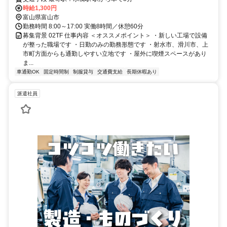
時給1,300円
富山県富山市
勤務時間 8:00～17:00 実働8時間／休憩60分
募集背景 02TF 仕事内容 ＜オススメポイント＞ ・新しい工場で設備
が整った職場です ・日勤のみの勤務形態です ・射水市、滑川市、上
市町方面からも通勤しやすい立地です ・屋外に喫煙スペースがあり
ま...
車通勤OK
固定時間制
制服貸与
交通費支給
長期休暇あり
派遣社員