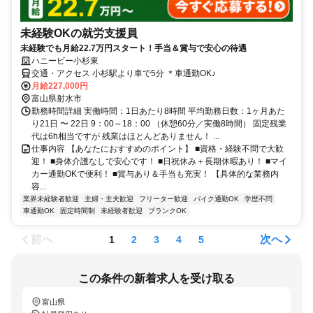
未経験OKの就労支援員
未経験でも月給22.7万円スタート！手当＆賞与で安心の待遇
ハニービー小杉東
交通・アクセス 小杉駅より車で5分 ＊車通勤OK♪
月給227,000円
富山県射水市
勤務時間詳細 実働時間：1日あたり8時間 平均勤務日数：1ヶ月あた
り21日 〜 22日 9：00～18：00 （休憩60分／実働8時間） 固定残業
代は6h相当ですが 残業はほとんどありません！ ...
仕事内容 【あなたにおすすめのポイント】 ■資格・経験不問で大歓
迎！ ■身体介護なしで安心です！ ■日祝休み＋長期休暇あり！ ■マイ
カー通勤OKで便利！ ■賞与あり＆手当も充実！ 【具体的な業務内
容...
業界未経験者歓迎
主婦・主夫歓迎
フリーター歓迎
バイク通勤OK
学歴不問
車通勤OK
固定時間制
未経験者歓迎
ブランクOK
前へ
次へ
1
2
3
4
5
この条件の新着求人を受け取る
富山県