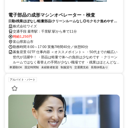
電子部品の成形マシンオペレーター・検査
日勤/残業ほぼなし/軽量部品/クリーンルームなし◎モクモク進めやすい
機械オペレーター作業です
株式会社ワイズ
交通手段 最寄駅：千里駅 駅から車で11分
時給1,250円
富山県富山市
勤務時間 8:00～17:00 実働7時間40分／休憩80分
募集背景 02TF 仕事内容 ＜オススメポイント＞ ・50代までの幅広い
世代が活躍中！ ・部品は軽量で体への負担は少なめです ・クリーン
ルームではなく着替えの手間が少ない職場です ・残業はほとんどな...
車通勤OK
固定時間制
未経験者歓迎
制服貸与
交通費支給
長期休暇あり
アルバイト・パート