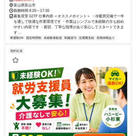
富山県富山市
勤務時間 8:20～17:30
募集背景 02TF 仕事内容 ＜オススメポイント＞ ・冷暖房完備で一年
を通して快適な作業環境です ・作業はシンプルで未経験の方も始め
やすい内容です ・親切、丁寧な指導があり安心してスタートできま
す ...
車通勤OK
固定時間制
未経験者歓迎
制服貸与
交通費支給
長期休暇あり
契約社員