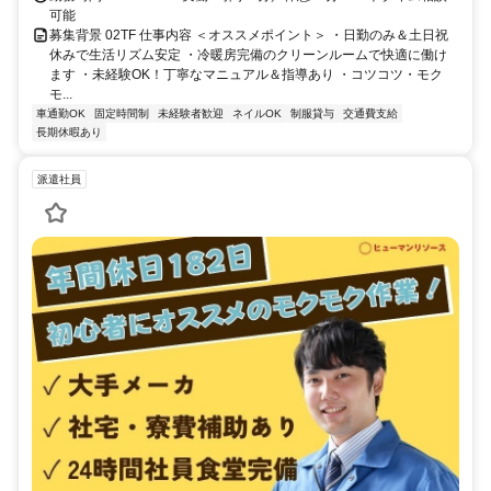
可能
募集背景 02TF 仕事内容 ＜オススメポイント＞ ・日勤のみ＆土日祝
休みで生活リズム安定 ・冷暖房完備のクリーンルームで快適に働け
ます ・未経験OK！丁寧なマニュアル＆指導あり ・コツコツ・モク
モ...
車通勤OK
固定時間制
未経験者歓迎
ネイルOK
制服貸与
交通費支給
長期休暇あり
派遣社員