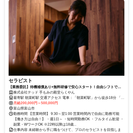
セラピスト
【業務委託】待機補償あり×無料研修で安心スタート！自由シフトで
「稼ぎ」も「休み」も自分流に。
株式会社テッド 手もみの殿堂らくやん
最寄駅 朝菜町駅 交通アクセス 電車：「朝菜町駅」から徒歩18分 「南
富山駅」から徒歩20分 ※無料駐車場あり、車・バイク通勤が便利で
月給200,000円～500,000円
す。
富山県富山市
勤務時間 【営業時間】 9:30～翌1:00 営業時間内で自由に勤務可能
【働き方は自由！】 ・週1日～ ・短時間勤務OK ・フルタイム歓迎 ・
副業・WワークOK ※22時以降は18歳...
仕事内容 未経験から手に職をつけて、プロのセラピストを目指しま