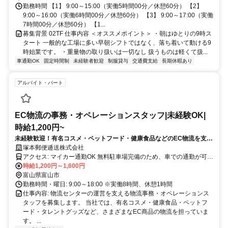
勤務時間 【1】 9:00～15:00（実働5時間00分／休憩60分） 【2】
9:00～16:00（実働6時間00分／休憩60分） 【3】 9:00～17:00（実働
7時間00分／休憩60分） 【1...
募集背景 02TF 仕事内容 ＜オススメポイント＞ ・朝はゆとりの9時ス
タート 一般的な工場に多い早朝シフトではなく、落ち着いて動ける9
時始業です。 ・重量物の取り扱いは一切なし 扱うものは軽くて扱...
車通勤OK
固定時間制
未経験者歓迎
制服貸与
交通費支給
長期休暇あり
アルバイト・パート
EC物流の事務・オペレーションスタッフ|未経験OK|
時給1,200円~
未経験歓迎！有名コスメ・ペットフード・健康食品などのEC物流を支え
る事務スタッフ。PCの基本操作ができればOK。物流・ECの知識を身に
塚本郵便逓送株式会社
つけながら成長できる仕事です。
アクセス: マイカー通勤OK 無料駐車場完備のため、車での通勤が可能
です。 通勤距離に応じて交通費を支給します（会社規定あり）。 富
時給1,200円～1,600円
山市内はもちろん、射水市、高岡市、砺波市、滑川市などから通勤し
富山県富山市
ているスタッフも活躍しています。
勤務時間・曜日: 9:00～18:00 ※実働8時間、休憩1時間
仕事内容: 物流センターの運営を支える物流事務・オペレーションス
タッフを募集します。 当社では、有名コスメ・健康食品・ペットフ
ード・タレントグッズなど、さまざまなEC商品の物流を担っていま
す。 ...