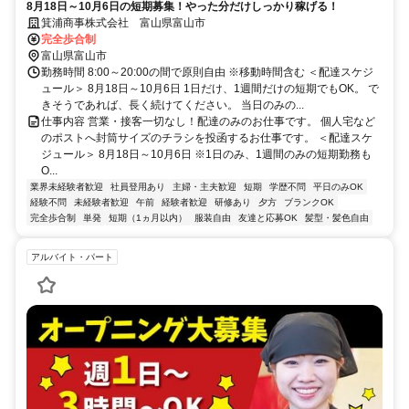
8月18日～10月6日の短期募集！やった分だけしっかり稼げる！
箕浦商事株式会社 富山県富山市
完全歩合制
富山県富山市
勤務時間 8:00～20:00の間で原則自由 ※移動時間含む ＜配達スケジ
ュール＞ 8月18日～10月6日 1日だけ、1週間だけの短期でもOK。 で
きそうであれば、長く続けてください。 当日のみの...
仕事内容 営業・接客一切なし！配達のみのお仕事です。 個人宅など
のポストへ封筒サイズのチラシを投函するお仕事です。 ＜配達スケ
ジュール＞ 8月18日～10月6日 ※1日のみ、1週間のみの短期勤務も
O...
業界未経験者歓迎
社員登用あり
主婦・主夫歓迎
短期
学歴不問
平日のみOK
経験不問
未経験者歓迎
午前
経験者歓迎
研修あり
夕方
ブランクOK
完全歩合制
単発
短期（1ヵ月以内）
服装自由
友達と応募OK
髪型・髪色自由
アルバイト・パート