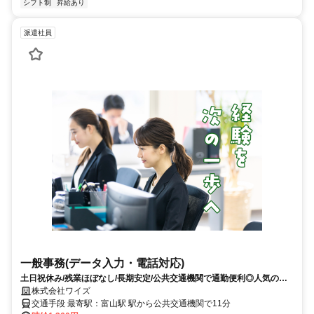
シフト制
昇給あり
派遣社員
一般事務(データ入力・電話対応)
土日祝休み/残業ほぼなし/長期安定/公共交通機関で通勤便利◎人気の一
般事務のお仕事
株式会社ワイズ
交通手段 最寄駅：富山駅 駅から公共交通機関で11分