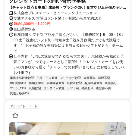
クレジットカードの問い合わせ事務
【チャット対応＆事務】未経験・ブランクOK！食堂やジム完備のキレイ
なオフィスで快適ワーク♪
株式会社プレステージ・ヒューマンソリューション
交通アクセス 太閤山ランド隣！小杉駅から車で約10分
時給1,300円～1,400円
富山県射水市
勤務時間 シフト制 下記をご覧ください。 【勤務時間】9：00～18：
00 土日祝含むシフト制（時短や土日祝を月数回だけでも大歓迎で
す！） お子様の急な発熱等による当日欠勤やシフト変更も、チーム
で...
仕事内容 『LINEの返信ができるなら大丈夫！』未経験から始めた子
育てママが、今ではエースとして活躍中！ クレジットカードをお使
いのお客様から届く「チャットでのお問い合わせ」にお答えしていく
お仕事です...
業界未経験者歓迎
主婦・主夫歓迎
フリーター歓迎
大量募集
学歴不問
即日勤務OK
職場見学可
未経験者歓迎
経験者歓迎
有資格者歓迎
研修あり
ブランクOK
長期歓迎
フルタイム歓迎
シフト制
昇給あり
履歴書不要
友達と応募OK
アルバイト・パート