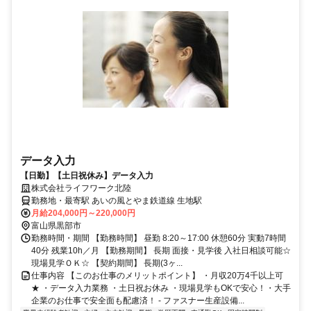
データ入力
【日勤】【土日祝休み】データ入力
株式会社ライフワーク北陸
勤務地・最寄駅 あいの風とやま鉄道線 生地駅
月給204,000円～220,000円
富山県黒部市
勤務時間・期間 【勤務時間】 昼勤 8:20～17:00 休憩60分 実動7時間
40分 残業10h／月 【勤務期間】 長期 面接・見学後 入社日相談可能☆
現場見学ＯＫ☆ 【契約期間】 長期(3ヶ...
仕事内容 【このお仕事のメリットポイント】 ・月収20万4千以上可
★ ・データ入力業務 ・土日祝お休み ・現場見学もOKで安心！・大手
企業のお仕事で安全面も配慮済！ - ファスナー生産設備...