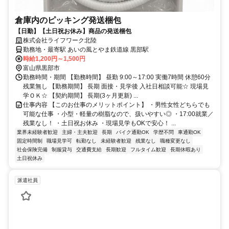
倉庫内のピッキング発送梱包
【日勤】【土日祝お休み】商品の発送梱包
株式会社ライフワーク北陸
勤務地・最寄駅 あいの風とやま鉄道線 黒部駅
時給1,200円～1,500円
富山県黒部市
勤務時間・期間 【勤務時間】 昼勤 9:00～17:00 実働7時間 休憩60分
残業無し 【勤務期間】 長期 面接・見学後 入社日相談可能☆ 現場見
学ＯＫ☆ 【契約期間】 長期(3ヶ月更新) ...
仕事内容 【このお仕事のメリットポイント】 ・男性女性どちらでも
可能な仕事 ・小型・軽量の樹脂なので、扱いやすい◎ ・17:00就業／
残業なし！ ・土日祝お休み ・現場見学もOKで安心！ ...
業界未経験者歓迎
主婦・主夫歓迎
長期
バイク通勤OK
学歴不問
車通勤OK
固定時間制
職場見学可
転勤なし
未経験者歓迎
残業なし
職種変更なし
社会保険完備
制服貸与
交通費支給
長期歓迎
フルタイム歓迎
長期休暇あり
土日祝休み
派遣社員