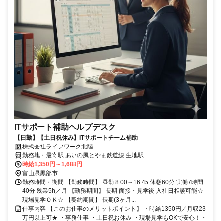
ITサポート補助ヘルプデスク
【日勤】【土日祝休み】ITサポートチーム補助
株式会社ライフワーク北陸
勤務地・最寄駅 あいの風とやま鉄道線 生地駅
時給1,350円～1,688円
富山県黒部市
勤務時間・期間 【勤務時間】 昼勤 8:00～16:45 休憩60分 実働7時間
40分 残業5h／月 【勤務期間】 長期 面接・見学後 入社日相談可能☆
現場見学ＯＫ☆ 【契約期間】 長期(3ヶ月...
仕事内容 【このお仕事のメリットポイント】 ・時給1350円／月収23
万円以上可★ ・事務仕事 ・土日祝お休み ・現場見学もOKで安心！・