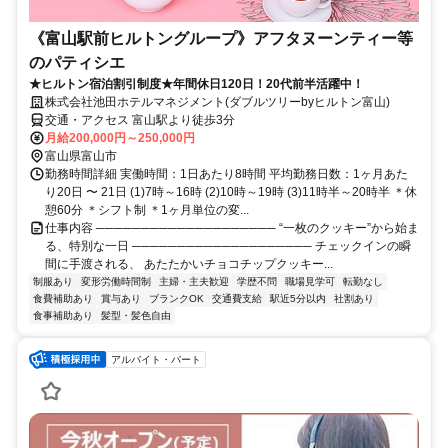
《富山駅前ヒルトングループ》アフタヌーンティー等
のパティシエ
★ヒルトン宿泊割引制度★年間休日120日！20代前半活躍中！
株式会社池田ホテルマネジメント(ダブルツリーbyヒルトン富山)
交通・アクセス 富山駅より徒歩3分
月給200,000円～250,000円
富山県富山市
勤務時間詳細 実働時間：1日あたり8時間 平均勤務日数：1ヶ月あた
り20日 〜 21日 (1)7時～16時 (2)10時～19時 (3)11時半～20時半 ＊休
憩60分 ＊シフト制 ＊1ヶ月単位の変...
仕事内容 ──────────────────── “一枚のクッキー”から始ま
る、特別な一日 ──────────────────── チェックインの瞬
間に手渡される、 あたたかいチョコチップクッキー...
制服あり
変形労働時間制
主婦・主夫歓迎
学歴不問
職場見学可
転勤なし
食費補助あり
賞与あり
ブランクOK
交通費支給
駅近5分以内
社割あり
食事補助あり
髪型・髪色自由
アルバイト・パート