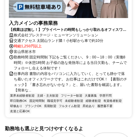
入力メインの事務業務
【残業ほぼ無し！】プライベートの時間もしっかり取れるオフィスワー
ク！
株式会社プレステージ・ヒューマンソリューション
交通アクセス 太閤山ランド隣！小杉駅から車で約10分
時給1,250円以上
富山県射水市
勤務時間 固定時間制 下記をご覧ください。 9：00～18：00（実働8
時間）※休憩1時間 お子様の急な発熱等による当日欠勤も、チームで
フォローし合える体制です！
仕事内容 書類の内容をパソコンに入力していく、とっても静かで落
ち着いたオフィスワークです。 お仕事はこれだけでOK！ 【書類のチ
ェック】「書き忘れがないかな？」と、届いた書類を確認します。
【簡単な...
業界未経験者歓迎
主婦・主夫歓迎
フリーター歓迎
大量募集
学歴不問
即日勤務OK
固定時間制
職場見学可
未経験者歓迎
経験者歓迎
有資格者歓迎
研修あり
ブランクOK
長期歓迎
フルタイム歓迎
昇給あり
履歴書不要
友達と応募OK
勤務地も選ぶと見つけやすくなるよ