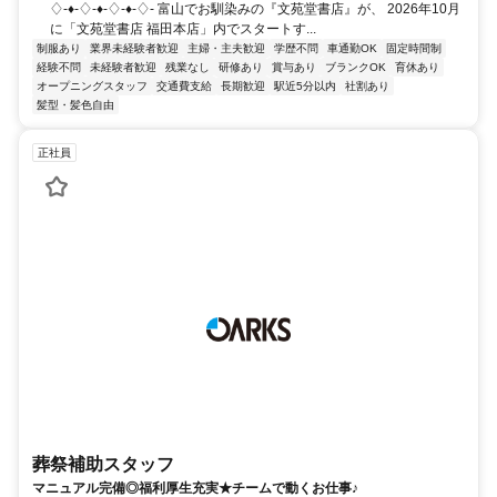
♢-♦-♢-♦-♢-♦-♢- 富山でお馴染みの『文苑堂書店』が、 2026年10月
に「文苑堂書店 福田本店」内でスタートす...
制服あり
業界未経験者歓迎
主婦・主夫歓迎
学歴不問
車通勤OK
固定時間制
経験不問
未経験者歓迎
残業なし
研修あり
賞与あり
ブランクOK
育休あり
オープニングスタッフ
交通費支給
長期歓迎
駅近5分以内
社割あり
髪型・髪色自由
正社員
葬祭補助スタッフ
マニュアル完備◎福利厚生充実★チームで動くお仕事♪