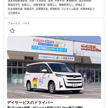
業界未経験者歓迎
主婦・主夫歓迎
長期
学歴不問
車通勤OK
固定時間制
職場見学可
転勤なし
経験者歓迎
残業なし
職種変更なし
研修あり
社会保険完備
制服貸与
交通費支給
長期歓迎
フルタイム歓迎
長期休暇あり
土日祝休み
アルバイト・パート
デイサービスのドライバー
週1日〜OK✨副業・Wワークも歓迎✅1日1.5h〜滑川で運転