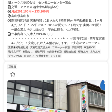
オークス株式会社 セレモニーセンター富山
交通・アクセス 越中中島駅徒歩5分
月給201,100円～233,100円
富山県富山市
勤務時間詳細 実働時間：1日あたり7時間30分 平均勤務日数：1ヶ月
あたり21日 〜 22日 8:00〜20:00の間でシフト制です 実働7.5時間！
一般企業より少し短め◎ 「早めに帰る」など時間...
仕事内容 ＼＼求人のPOINT／／
･･････････････････････････････････＊･･･ ✅賞与年2回（前年度実績
4ヶ月分）：安定した収入基盤があります。 ✅安心のマンツーマン...
業界未経験者歓迎
資格取得支援あり
フリーター歓迎
学歴不問
車通勤OK
職場見学可
転勤なし
経験不問
未経験者歓迎
経験者歓迎
研修あり
賞与あり
ブランクOK
育休あり
交通費支給
シフト制
正社員