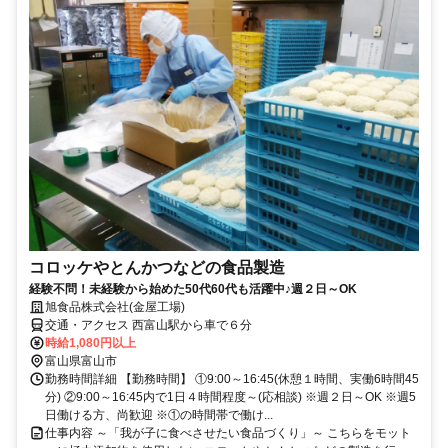
コロッケやとんかつなどの食品製造
経験不問！未経験から始めた50代60代も活躍中♪週２日～OK
旭食品株式会社(金屋工場)
交通・アクセス 西富山駅から車で６分
時給1,080円以上
富山県富山市
勤務時間詳細 【勤務時間】 ①9:00～16:45(休憩１時間、実働6時間45
分) ②9:00～16:45内で1日４時間程度～(応相談) ※週２日～OK ※週5
日働ける方、尚歓迎 ※①の時間帯で働け...
仕事内容 ～「我が子に食べさせたい食品づくり」～ こちらをモット