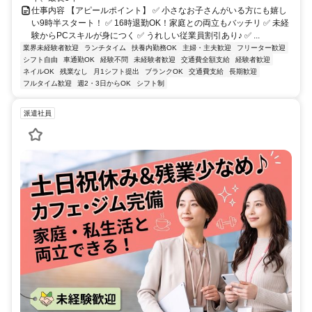
仕事内容 【アピールポイント】 ✅ 小さなお子さんがいる方にも嬉し
い9時半スタート！ ✅ 16時退勤OK！家庭との両立もバッチリ ✅ 未経
験からPCスキルが身につく ✅ うれしい従業員割引あり♪ ✅ ...
業界未経験者歓迎
ランチタイム
扶養内勤務OK
主婦・主夫歓迎
フリーター歓迎
シフト自由
車通勤OK
経験不問
未経験者歓迎
交通費全額支給
経験者歓迎
ネイルOK
残業なし
月1シフト提出
ブランクOK
交通費支給
長期歓迎
フルタイム歓迎
週2・3日からOK
シフト制
派遣社員