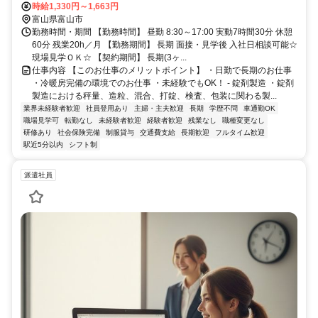
時給1,330円～1,663円
富山県富山市
勤務時間・期間 【勤務時間】 昼勤 8:30～17:00 実動7時間30分 休憩
60分 残業20h／月 【勤務期間】 長期 面接・見学後 入社日相談可能☆
現場見学ＯＫ☆ 【契約期間】 長期(3ヶ...
仕事内容 【このお仕事のメリットポイント】 ・日勤で長期のお仕事
・冷暖房完備の環境でのお仕事 ・未経験でもOK！ - 錠剤製造 ・錠剤
製造における秤量、造粒、混合、打錠、検査、包装に関わる製...
業界未経験者歓迎
社員登用あり
主婦・主夫歓迎
長期
学歴不問
車通勤OK
職場見学可
転勤なし
未経験者歓迎
経験者歓迎
残業なし
職種変更なし
研修あり
社会保険完備
制服貸与
交通費支給
長期歓迎
フルタイム歓迎
駅近5分以内
シフト制
派遣社員