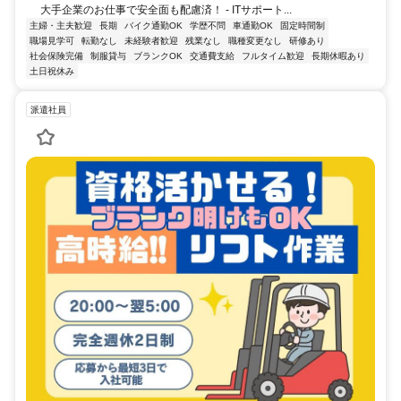
大手企業のお仕事で安全面も配慮済！ - ITサポート...
主婦・主夫歓迎
長期
バイク通勤OK
学歴不問
車通勤OK
固定時間制
職場見学可
転勤なし
未経験者歓迎
残業なし
職種変更なし
研修あり
社会保険完備
制服貸与
ブランクOK
交通費支給
フルタイム歓迎
長期休暇あり
土日祝休み
派遣社員