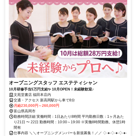
オープニングスタッフ エステティシャン
10月研修手当5万円支給✨ 10月OPEN！未経験歓迎♪
文苑堂書店 福田本店内
交通・アクセス 新高岡駅から車で8分
月給230,000円～260,000円
富山県高岡市
勤務時間詳細 実働時間：1日あたり8時間 平均勤務日数：1ヶ月あた
り21日 〜 22日 勤務時間：10:00～19:00 ※実働8時間勤務。休憩1時
間有
仕事内容 ＼＼オープニングメンバーを新規募集！／／ ♢-♦-♢-♦-♢-♦-