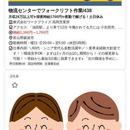
物流センターでフォークリフト作業/438
月収28万以上可✨深夜時給1700円✨夜勤で稼げる！土日休み
株式会社ワークプライズ 高岡営業所
アクセス: 「油田駅」より車で12分 今働かれてる方には 小矢部市、高
岡市、南砺市、 射水市、富山市、 中新川郡などから通う方も活躍
時給1,360円～1,700円
中！ 自宅から通えるお仕事色々！ 是非お気軽に相談してみてくださ
富山県砺波市
い！
勤務時間・曜日: ⏰20:00～翌5:00（休憩1時間）
仕事内容: ＼60代・シニア世代も多数活躍中／ ✨業界未経験大歓迎で
す！ ✨職場見学OK・まずは2ヶ月のお試し期間から！ その後更新も
可能！ ✨登録から最短3日後に就業できます✊ 「次の職場を早めに...
即日勤務OK
固定時間制
交通費支給
正社員