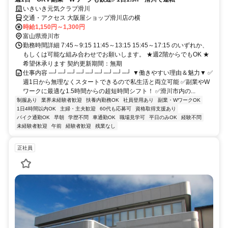
いきいき元気クラブ滑川
交通・アクセス 大阪屋ショップ滑川店の横
時給1,150円～1,300円
富山県滑川市
勤務時間詳細 7:45～9:15 11:45～13:15 15:45～17:15 のいずれか、
もしくは可能な組み合わせでお願いします。 ★週2階からでもOK ★
希望休承ります 契約更新期間：無期
仕事内容 ─┘─┘─┘─┘─┘─┘─┘─┘─┘ ▼働きやすい理由＆魅力▼ ✅
週1日から無理なくスタートできるので私生活と両立可能 ✅副業やW
ワークに最適な1.5時間からの超短時間シフト！ ✅滑川市内の...
制服あり
業界未経験者歓迎
扶養内勤務OK
社員登用あり
副業・WワークOK
1日4時間以内OK
主婦・主夫歓迎
60代も応募可
資格取得支援あり
バイク通勤OK
早朝
学歴不問
車通勤OK
職場見学可
平日のみOK
経験不問
未経験者歓迎
午前
経験者歓迎
残業なし
正社員