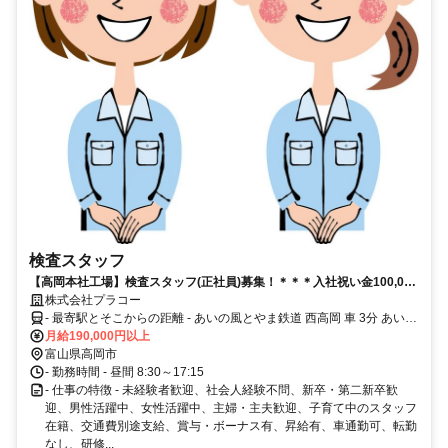
検査スタッフ
【高岡本社工場】検査スタッフ(正社員)募集！＊＊＊入社祝い金100,000
円支給（入社半年後）＊＊＊まさに”コツコツ””モクモク”集中してでき
株式会社プラコー
ちゃうお仕事♪流れ作業ではないので、自分のペースで進められますあな
- 最寄駅とそこからの距離 - あいの風とやま鉄道 西高岡 車 3分 あいの
たの”得意”を活かして正社員デビューしませんか？
風とやま鉄道 福岡 車 10分 北陸新幹線 新高岡 車 11分
月給190,000円以上
富山県高岡市
- 勤務時間 - 昼間 8:30～17:15
- 仕事の特徴 - 未経験者歓迎、社会人経験不問、新卒・第二新卒歓
迎、男性活躍中、女性活躍中、主婦・主夫歓迎、子育て中のスタッフ
在籍、交通費別途支給、賞与・ボーナス有、昇給有、車通勤可、転勤
なし、研修...