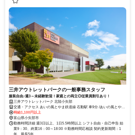
三井アウトレットパークの一般事務スタッフ
服装自由♪週3～未経験歓迎！家庭との両立◎従業員割引あり！
三井アウトレットパーク 北陸小矢部
交通・アクセス あいの風とやま鉄道線 石動駅 車9分 /あいの風とやま
鉄道線 福岡駅 車13分/ IRいしかわ鉄道線 倶利伽羅駅 車15分
時給1,100円以上
富山県小矢部市
勤務時間詳細 週3日以上、1日5.5時間以上 シフト自由・自己申告 始
業9：30、終業16：00～18:00 ※勤務時間応相談 契約更新期間：1
年、最長5年