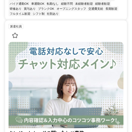
バイク通勤OK
車通勤OK
転勤なし
経験不問
未経験者歓迎
経験者歓迎
研修あり
賞与あり
ブランクOK
オープニングスタッフ
交通費支給
長期歓迎
フルタイム歓迎
シフト制
社割あり
派遣社員