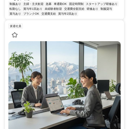
制服あり
主婦・主夫歓迎
急募
車通勤OK
固定時間制
スタートアップ研修あり
転勤なし
賞与年1回あり
未経験者歓迎
交通費全額支給
研修あり
制服貸与
賞与あり
ブランクOK
交通費支給
賞与年2回あり
派遣社員