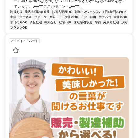
ーに極力添加物を使用しない コロッケやとんかつなどの製造を行っ
ています。 ////////// ここがポイント///////////...
制服あり
業界未経験者歓迎
扶養内勤務OK
副業・WワークOK
1日4時間以内OK
主婦・主夫歓迎
フリーター歓迎
バイク通勤OK
シフト自由
学歴不問
車通勤OK
平日のみOK
学生歓迎
転勤なし
経験不問
未経験者歓迎
午前
経験者歓迎
夕方
ブランクOK
アルバイト・パート