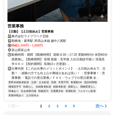
営業事務
【日勤】【土日祝休み】営業事務
株式会社ライフワーク北陸
勤務地・最寄駅 JR高山本線 越中八尾駅
時給1,350円～1,688円
富山県富山市
勤務時間・期間 【勤務時間】 昼勤 8:30～17:35 実動8時5分 休憩60分
残業無し 【勤務期間】 長期 面接・見学後 入社日相談可能☆ 現場見
学ＯＫ☆ 【契約期間】 長期(3ヶ月更新) ...
仕事内容 【このお仕事のメリットポイント】 ・土日祝お休みで、日
勤！ ・経験の方でも向上心や興味があれば良い！ ・営業事務！ - 営
業事務 ・電話での受注業務／ＦＡＸ・ウェブでの受注業務 全...
業界未経験者歓迎
主婦・主夫歓迎
長期
学歴不問
車通勤OK
固定時間制
職場見学可
転勤なし
未経験者歓迎
経験者歓迎
残業なし
職種変更なし
研修あり
社会保険完備
制服貸与
交通費支給
長期歓迎
フルタイム歓迎
長期休暇あり
土日祝休み
前へ
次へ
1
2
3
4
5