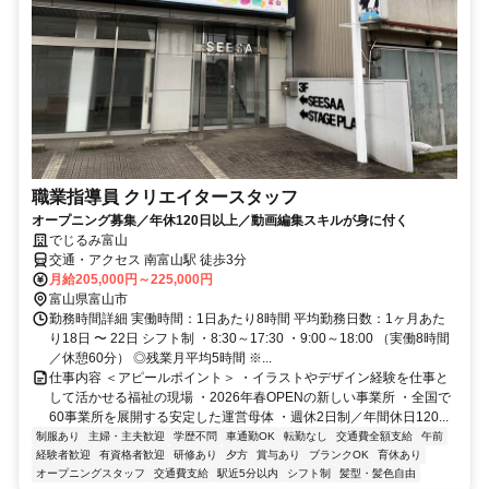
職業指導員 クリエイタースタッフ
オープニング募集／年休120日以上／動画編集スキルが身に付く
でじるみ富山
交通・アクセス 南富山駅 徒歩3分
月給205,000円～225,000円
富山県富山市
勤務時間詳細 実働時間：1日あたり8時間 平均勤務日数：1ヶ月あた
り18日 〜 22日 シフト制 ・8:30～17:30 ・9:00～18:00 （実働8時間
／休憩60分） ◎残業月平均5時間 ※...
仕事内容 ＜アピールポイント＞ ・イラストやデザイン経験を仕事と
して活かせる福祉の現場 ・2026年春OPENの新しい事業所 ・全国で
60事業所を展開する安定した運営母体 ・週休2日制／年間休日120...
制服あり
主婦・主夫歓迎
学歴不問
車通勤OK
転勤なし
交通費全額支給
午前
経験者歓迎
有資格者歓迎
研修あり
夕方
賞与あり
ブランクOK
育休あり
オープニングスタッフ
交通費支給
駅近5分以内
シフト制
髪型・髪色自由