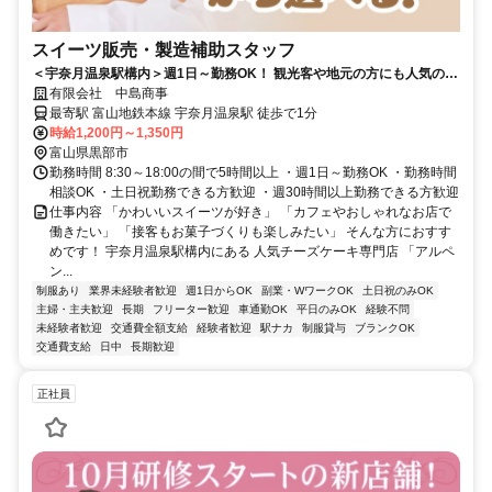
スイーツ販売・製造補助スタッフ
＜宇奈月温泉駅構内＞週1日～勤務OK！ 観光客や地元の方にも人気のチ
ーズケーキ専門店♪
有限会社 中島商事
最寄駅 富山地鉄本線 宇奈月温泉駅 徒歩で1分
時給1,200円～1,350円
富山県黒部市
勤務時間 8:30～18:00の間で5時間以上 ・週1日～勤務OK ・勤務時間
相談OK ・土日祝勤務できる方歓迎 ・週30時間以上勤務できる方歓迎
仕事内容 「かわいいスイーツが好き」 「カフェやおしゃれなお店で
働きたい」 「接客もお菓子づくりも楽しみたい」 そんな方におすす
めです！ 宇奈月温泉駅構内にある 人気チーズケーキ専門店 「アルペ
ン...
制服あり
業界未経験者歓迎
週1日からOK
副業・WワークOK
土日祝のみOK
主婦・主夫歓迎
長期
フリーター歓迎
車通勤OK
平日のみOK
経験不問
未経験者歓迎
交通費全額支給
経験者歓迎
駅ナカ
制服貸与
ブランクOK
交通費支給
日中
長期歓迎
正社員