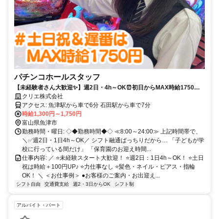
パチンコホールスタッフ
【未経験者さん大歓迎✨】週2日・4h～OK⏰初日からMAX時給1750円✨
サロンネイルも楽しめる接客バイト✨＼車・バイク通勤◎／
クリエ株式会社
アクセス: 魚津駅から車で6分 石田駅から車で7分
時給1,300円～1,750円
富山県魚津市
勤務時間・曜日: ◇◆勤務時間◆◇ ≪8:00～24:00≫ 上記時間帯で、
＼✅週2日・1日4h～OK／ シフト融通ばっちりだから… 「子どもが学
校に行っている間だけ」 「保育園のお迎え時間...
仕事内容: ／ ⭐未経験スタート大歓迎！ ⭐週2日：1日4h～OK！ ⭐土日
祝は時給＋100円UP♪ ⭐力仕事なし ⭐髪色・ネイル・ピアス・指輪
OK！ ＼ ＜お仕事例＞ ●お客様のご案内・お出迎え...
シフト自由
交通費支給
週2・3日からOK
シフト制
アルバイト・パート