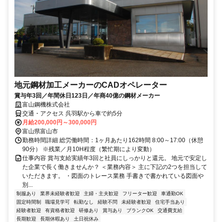
地元鋼材加工メーカーのCADオペレーター
賞与年3回／年間休日123日／年商40億の鋼材メーカー
富山鋼機株式会社
交通・アクセス 呉羽駅から車で約5分
月給200,000円～300,000円
富山県富山市
勤務時間詳細 総労働時間：1ヶ月あたり162時間 8:00～17:00（休憩
90分） ※残業／月10H程度（繁忙期により変動）
仕事内容 賞与支給実績年3回と社員にしっかりと還元。 地元で安定し
た企業で長く働きませんか？ ＜業務内容＞ 主に下記の2つを担当して
いただきます。 ・図面のトレース業務 手書きで書かれている図面や
別...
制服あり
業界未経験者歓迎
主婦・主夫歓迎
フリーター歓迎
車通勤OK
固定時間制
職場見学可
転勤なし
経験不問
未経験者歓迎
住宅手当あり
経験者歓迎
有資格者歓迎
研修あり
賞与あり
ブランクOK
交通費支給
長期歓迎
長期休暇あり
土日祝休み