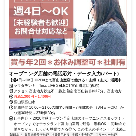
オープニング店舗の電話応対・データ入力(パート)
【週4日～OK】OPENまで富山山室店で働ける！主婦（主夫）活躍中＊
社割で家電をお得にGET！
ヤマダデンキ Tecc LIFE SELECT 富山掛尾店(仮称)
アクセス 富山地方鉄道不二越上滝線 南富山徒歩約17分、富山地方鉄
道市内線 南富山駅前徒歩約17分、富山地方鉄道市内線 大町（富山
時給1,300円～1,400円
県）徒歩約20分 「南富山駅」より車で5分
富山県富山市
勤務時間 10:00～21:00の間で6時間～7時間30分 （週4日～OK） か
つ週30時間～37時間30分
仕事内容 ＜2026年秋オープン予定店舗のオープニングスタッフ！＞
オープンまではテックランド富山山室店で研修・勤務OK！ 同時給で
働きながら、しっかり準備できる◎ ＼ この求人のポイント ／ 未経...
制服あり
業界未経験者歓迎
社員登用あり
主婦・主夫歓迎
フリーター歓迎