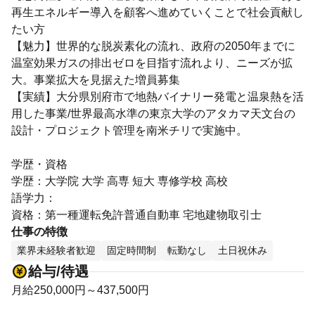
再生エネルギー導入を顧客へ進めていくことで社会貢献し
たい方
【魅力】世界的な脱炭素化の流れ、政府の2050年までに
温室効果ガスの排出ゼロを目指す流れより、ニーズが拡
大。事業拡大を見据えた増員募集
【実績】大分県別府市で地熱バイナリー発電と温泉熱を活
用した事業/世界最高水準の東京大学のアタカマ天文台の
設計・プロジェクト管理を南米チリで実施中。
学歴・資格
学歴：大学院 大学 高専 短大 専修学校 高校
語学力：
資格：第一種運転免許普通自動車 宅地建物取引士
仕事の特徴
業界未経験者歓迎
固定時間制
転勤なし
土日祝休み
給与/待遇
月給250,000円～437,500円