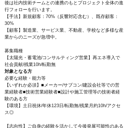
後は社内技術チームとの連携のもとプロジェクト全体の進
行フォローを行います。
【手法】新規顧客：70%（反響対応含む）、既存顧客：
30%
【顧客】製造業、サービス業、不動産、学校など多様な産
業からのニーズが急増中。
募集職種
【太陽光・蓄電池/コンサルティング営業】再エネ導入で
社会貢献/残業10h/転勤無
対象となる方
必要な経験・能力等
【いずれか必須】■メーカー/サブコン/建設会社等での営
業経験者■技術営業経験者■設計や施工管理等の技術者経
験のある方
【環境】土日祝休/年休123日/転勤無/残業月約10h/アクセ
ス◎
【志向性】ご自身の経験を活かして今後発展可能性のある