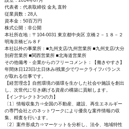
設立：2014年07月
代表者：代表取締役 金丸 直幹
従業員数：28人
資本金：50百万円
株式公開：非公開
本社所在地：〒104-0031 東京都中央区 京橋２－１８－２
明海京橋ビル８Ｆ
本社以外の事業所：■九州支店/九州営業所 ■九州支店/大分
別府営業所 ■関西営業所 ■北海道営業所
その他備考・企業からのフリーコメント：【働きやすさ】
年間休日123日/土日休み/残業少でワークライフバランス
が取れる仕事です。
【経営理念】自然環境の循環を生かした社会や施設を創出
し、次世代に引き継げる資産の構築に貢献します。
【インテレクト3つの力】
〔1〕情報収集力⇒全国の不動産、建設、再生エネルギー
の専門会社とのネットワークにより優良な案件情報の収
集、精査を行います。
〔2〕案件形成力⇒マーケットを分析し、法令、地域特性