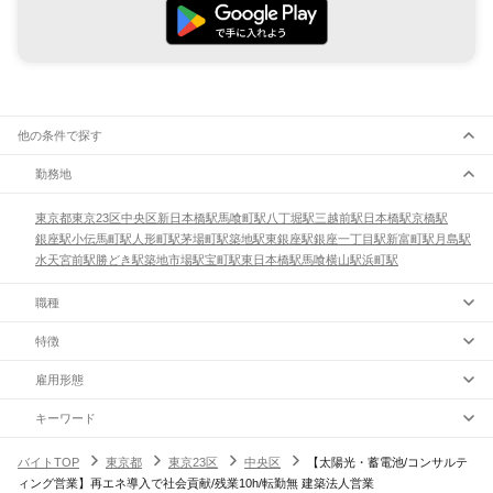
他の条件で探す
勤務地
東京都
東京23区
中央区
新日本橋駅
馬喰町駅
八丁堀駅
三越前駅
日本橋駅
京橋駅
銀座駅
小伝馬町駅
人形町駅
茅場町駅
築地駅
東銀座駅
銀座一丁目駅
新富町駅
月島駅
水天宮前駅
勝どき駅
築地市場駅
宝町駅
東日本橋駅
馬喰横山駅
浜町駅
職種
特徴
雇用形態
キーワード
バイトTOP
東京都
東京23区
中央区
【太陽光・蓄電池/コンサルテ
ィング営業】再エネ導入で社会貢献/残業10h/転勤無 建築法人営業