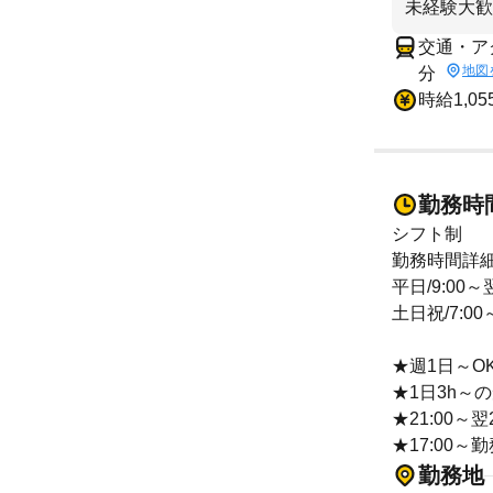
未経験大歓
交通・ア
地図
分
時給1,0
勤務時
シフト制
勤務時間詳
平日/9:00～翌
土日祝/7:00
★週1日～O
★1日3h～
★21:00～
★17:00
勤務地