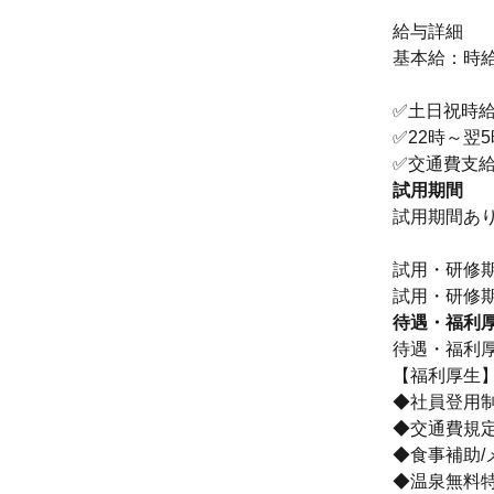
給与詳細
基本給：時給 
✅土日祝時給
✅22時～翌
✅交通費支
試用期間
試用期間あ
試用・研修
待遇・福利
待遇・福利
【福利厚生
◆社員登用
◆交通費規
◆食事補助/
◆温泉無料