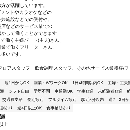
の方が活躍しています。
ズメントやカラオケなどの
公共施設などでの受付や、
売店などのサービス業での
活かして働くことができます
で働く主婦パート(主夫)さん、
副業で働くフリーターさん、
も多いです。
/フロアスタッフ、飲食調理スタッフ、その他サービス業接客/フ
週1日からOK
副業・WワークOK
1日4時間以内OK
主婦・主夫
迎
シフト自由
学歴不問
車通勤OK
学生歓迎
未経験者歓迎
交通費支給
長期歓迎
フルタイム歓迎
駅近5分以内
週2・3日か
社割あり
週4日以上OK
食事補助あり
待遇
円以上