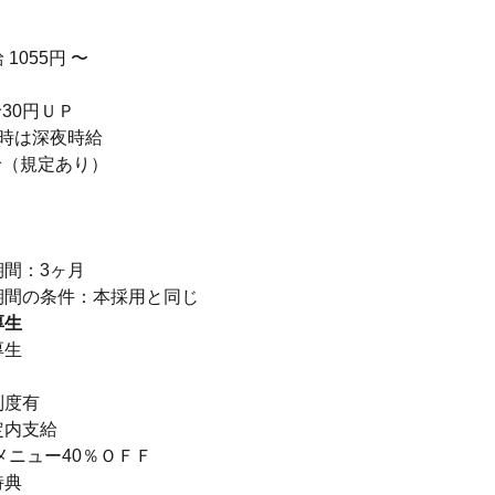
1055円 〜
30円ＵＰ
5時は深夜時給
給（規定あり）
り
期間：3ヶ月
厚生
厚生
】
制度有
定内支給
メニュー40％ＯＦＦ
特典