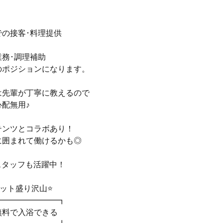
】
での接客･料理提供
務･調理補助
のポジションになります。
は先輩が丁寧に教えるので
配無用♪
テンツとコラボあり！
に囲まれて働けるかも◎
スタッフも活躍中！
ット盛り沢山⭐
━━━━━━━━┓
無料で入浴できる