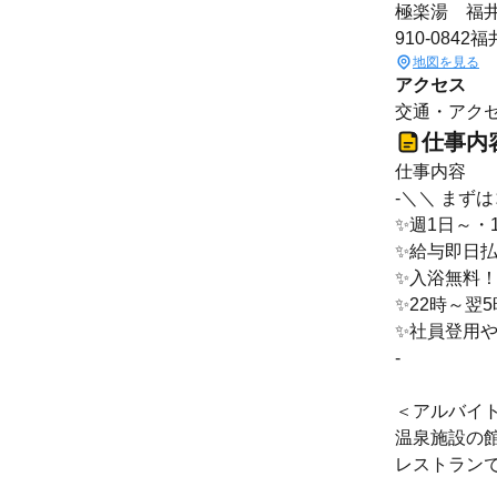
極楽湯 福井
910-084
地図を見る
アクセス
交通・アクセ
仕事内
仕事内容
-＼＼ まず
✨週1日～・
✨給与即日
✨入浴無料！
✨22時～翌
✨社員登用
-
＜アルバイ
温泉施設の
レストラン