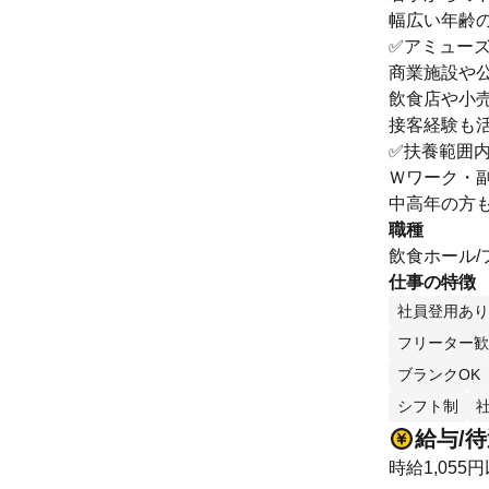
幅広い年齢
✅アミュー
商業施設や
飲食店や小
接客経験も
✅扶養範囲内
Ｗワーク・
中高年の方
職種
飲食ホール
仕事の特徴
社員登用あり
フリーター歓
ブランクOK
シフト制
給与/
時給1,055