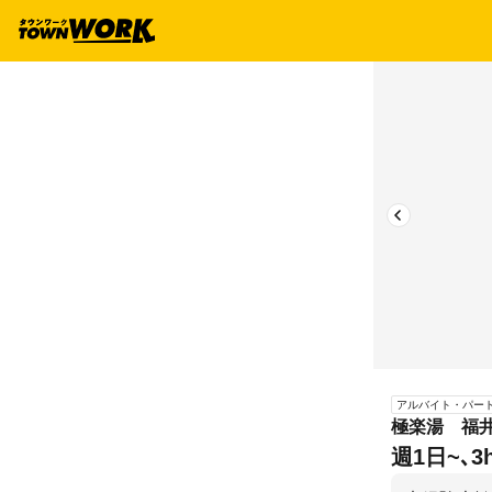
アルバイト・パー
極楽湯 福井
週1日~､