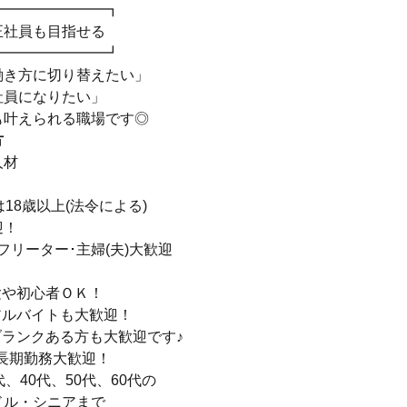
━━━━━━━━┓
正社員も目指せる
━━━━━━━━┛
働き方に切り替えたい」
社員になりたい」
も叶えられる職場です◎
方
人材
は18歳以上(法令による)
迎！
フリーター･主婦(夫)大歓迎
験や初心者ＯＫ！
アルバイトも大歓迎！
ブランクある方も大歓迎です♪
長期勤務大歓迎！
代、40代、50代、60代の
ドル・シニアまで