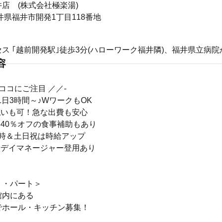
店 (株式会社極楽湯)
2福井県福井市開発1丁目118番地
ス ｢越前開発駅｣徒歩3分(ハローワーク福井隣)、福井県立病院
容
はココにご注目 ／／-
1日3時間～♪WワークもOK
払いも可！急な出費も安心
40％オフの食事補助もあり
5時＆土日祝は時給アップ
やデイマネージャー登用あり
ト・パート＞
館内にある
でホール・キッチン募集！