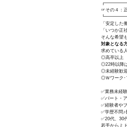
┏━━━━
☞その４：
┗━━━━
「安定した
「いつか正
そんな希望
対象となる
求めている
◎高卒以上
◎22時以降
◎未経験歓
◎Ｗワーク･
✅業務未経
✅パート・
✅経験者や
✅学歴不問♪
✅20代、30
若手からミ