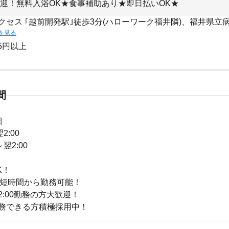
迎！無料入浴OK★食事補助あり★即日払いOK★
クセス ｢越前開発駅｣徒歩3分(ハローワーク福井隣)、福井県立
を見る
55円以上
間
細
2:00
～翌2:00
K！
の短時間から勤務可能！
翌2:00勤務の方大歓迎！
～勤務できる方積極採用中！