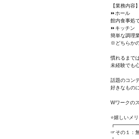
【業務内容
⏩ホール
館内食事処
⏩キッチン
簡単な調理業
※どちらか
慣れるまで
未経験でも心
話題のコン
好きなもの
Wワークの
⭐嬉しいメリ
┏━━━━
☞その１：