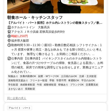
朝食ホール・キッチンスタッフ
【アルバイト・パート採用】ホテル内レストランの朝食スタッフ／飲食
未経験歓迎！主婦(夫)さん活躍中
ホテルルートイン 大飯高浜
アクセス ＪＲ小浜線 若狭高浜徒歩約9分
時給1,250円
福井県大飯郡
勤務時間 5:30～11:30 ◇週3日～勤務日数応相談 シフトサイクル：1
ヶ月 授業や家事と両立・急なお休みも できる限り対応したいと考え
ています。 無理なく働けるよう、お気軽にご相談ください。...
仕事内容 【仕事内容】 バイキングスタイルのホテル内朝食レストラ
ンにて、食器の片づけやテーブルの掃除、食洗器による皿洗い、お料
理の補充、厨房での簡単な調理などをお任せします。業務はマニュア
ル化されてい...
制服あり
扶養内勤務OK
副業・WワークOK
土日祝のみOK
主婦・主夫歓迎
資格取得支援あり
フリーター歓迎
早朝
学歴不問
車通勤OK
平日のみOK
学生歓迎
未経験者歓迎
午前
経験者歓迎
研修あり
ブランクOK
交通費支給
まかないあり
長期歓迎
同じ企業の求人
アルバイト・パート