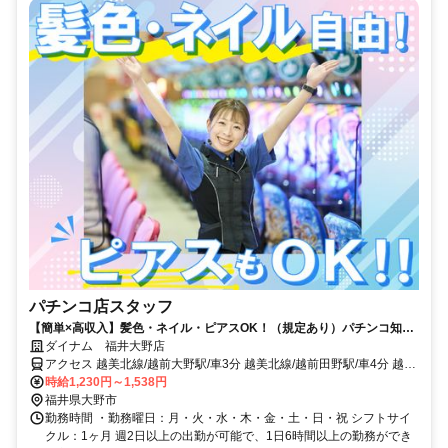
パチンコ店スタッフ
【簡単×高収入】髪色・ネイル・ピアスOK！（規定あり）パチンコ知ら
ない方も大歓迎！
ダイナム 福井大野店
アクセス 越美北線/越前大野駅/車3分 越美北線/越前田野駅/車4分 越美
北線/北大野駅/車9分
時給1,230円～1,538円
福井県大野市
勤務時間 ・勤務曜日：月・火・水・木・金・土・日・祝 シフトサイ
クル：1ヶ月 週2日以上の出勤が可能で、1日6時間以上の勤務ができ