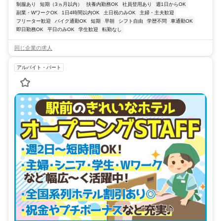
制服あり
短期（3ヵ月以内）
扶養内勤務OK
社員登用あり
週1日からOK
副業・WワークOK
1日4時間以内OK
土日祝のみOK
主婦・主夫歓迎
フリーター歓迎
バイク通勤OK
短期
早朝
シフト自由
学歴不問
車通勤OK
即日勤務OK
平日のみOK
学生歓迎
転勤なし
同じ企業の求人
アルバイト・パート