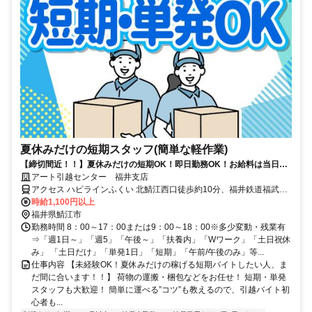
夏休みだけの短期スタッフ(簡単な軽作業)
【締切間近！！】夏休みだけの短期OK！即日勤務OK！お給料は当日全
額手渡しでスグ稼げる！誰でも簡単作業！
アート引越センター 福井支店
アクセス ハピラインふくい 北鯖江西口徒歩約10分、福井鉄道福武線
神明（福井県）徒歩約15分、福井鉄道福武線 水落徒歩約17分 北鯖江
時給1,100円以上
駅より徒歩13分、神明駅より車で6分、水落駅より車で6分
福井県鯖江市
勤務時間 8：00～17：00または9：00～18：00※多少変動・残業有
⇒「週1日～」「週5」「午後～」「扶養内」「Wワーク」「土日祝休
み」 「土日だけ」「単発1日」「短期」「午前/午後のみ」等...
仕事内容 【未経験OK！夏休みだけの稼げる短期バイトしたい人、ま
だ間に合います！！】 荷物の運搬・梱包などをお任せ！ 短期・単発
スタッフも大歓迎！ 簡単に運べる”コツ”も教えるので、引越バイト初
心者も...