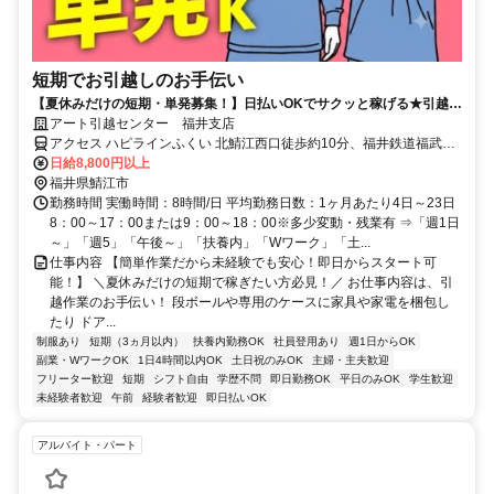
短期でお引越しのお手伝い
【夏休みだけの短期・単発募集！】日払いOKでサクッと稼げる★引越バ
イトが初めてでも大歓迎！
アート引越センター 福井支店
アクセス ハピラインふくい 北鯖江西口徒歩約10分、福井鉄道福武線
神明（福井県）徒歩約15分、福井鉄道福武線 水落徒歩約17分 北鯖江
日給8,800円以上
駅より徒歩13分、神明駅より車で6分、水落駅より車で6分
福井県鯖江市
勤務時間 実働時間：8時間/日 平均勤務日数：1ヶ月あたり4日～23日
8：00～17：00または9：00～18：00※多少変動・残業有 ⇒「週1日
～」「週5」「午後～」「扶養内」「Wワーク」「土...
仕事内容 【簡単作業だから未経験でも安心！即日からスタート可
能！】 ＼夏休みだけの短期で稼ぎたい方必見！／ お仕事内容は、引
越作業のお手伝い！ 段ボールや専用のケースに家具や家電を梱包し
たり ドア...
制服あり
短期（3ヵ月以内）
扶養内勤務OK
社員登用あり
週1日からOK
副業・WワークOK
1日4時間以内OK
土日祝のみOK
主婦・主夫歓迎
フリーター歓迎
短期
シフト自由
学歴不問
即日勤務OK
平日のみOK
学生歓迎
未経験者歓迎
午前
経験者歓迎
即日払いOK
アルバイト・パート