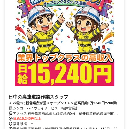
日中の高速道路作業スタッフ
＜＜福井に新営業所が堂々オープン！＞＞超高日給1万5240円!!200勤務
まで勤務ごとに報奨金800円プラス支給！週2日休みのペースで働いても
シンコーハイウェイサービス 福井営業所
月収33万5280円も稼げる！手当も充実！週払いOK【24h応募受付中/チ
アクセス 福井鉄道福武線 江端徒歩約5分、福井鉄道福武線 清明徒歩
ャット回答ですぐに面接予約完了！】
約6分、福井鉄道福武線 ベル前徒歩約11分 福井鉄道福武線「江端
日給15,240円以上
駅」徒歩6分／「清明駅」徒歩7分【車・バイク通勤OK（無料駐車場
福井県福井市
完備！）】＼面接時も車・バイクで来社OK♪／
勤務時間 実働時間：8時間/日 平均勤務日数：1ヶ月あたり12日～22