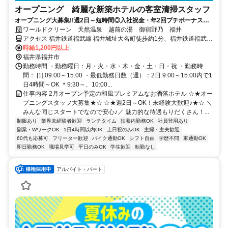
オープニング 綺麗な新築ホテルの客室清掃スタッフ
オープニング大募集!!週2日～短時間◎入社祝金・年2回プチボーナス・
全国ホテル社割有◎未経験大歓迎！
ワールドクリーン 天然温泉 越前の湯 御宿野乃 福井
アクセス 福井鉄道福武線 福井城址大名町徒歩約1分、福井鉄道福武線
福井駅徒歩約7分、ＪＲ北陸新幹線 福井（福井県）福井城址口(西口)
時給1,200円以上
徒歩約8分 JR福井駅から徒歩7分 ＊マイカー通勤ＯＫ ＊交通費・ガソ
福井県福井市
リン代支給
勤務時間 ・勤務曜日：月・火・水・木・金・土・日・祝 ・勤務時
間： [1] 09:00～15:00 ・最低勤務日数（週）：2日 9:00～15:00内で1
日4時間～OK ＊9:30～、10:00...
仕事内容 2月オープン予定の和風プレミアムなお洒落ホテル ☆★オー
プニングスタッフ大募集★☆ ☆★週2日～OK！未経験大歓迎♪★☆ ＼
みんな同じスタートでなので安心♪／ 魅力的な待遇もりだくさん！...
制服あり
業界未経験者歓迎
ランチタイム
扶養内勤務OK
社員登用あり
副業・WワークOK
1日4時間以内OK
土日祝のみOK
主婦・主夫歓迎
60代も応募可
フリーター歓迎
バイク通勤OK
シフト自由
学歴不問
車通勤OK
即日勤務OK
職場見学可
平日のみOK
学生歓迎
転勤なし
アルバイト・パート