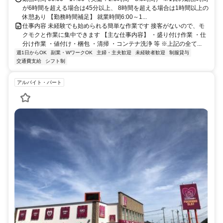
が6時間を超える場合は45分以上、 8時間を超える場合は1時間以上の
休憩あり 【勤務時間補足】 就業時間6:00～1...
仕事内容 未経験でも始められる簡単な作業です 接客がないので、モ
クモクと作業に集中できます 【主な仕事内容】 ・盛り付け作業 ・仕
分け作業 ・値付け・梱包 ・清掃 ・コンテナ洗浄 等 ※上記の全て...
週1日からOK
副業・WワークOK
主婦・主夫歓迎
未経験者歓迎
制服貸与
交通費支給
シフト制
アルバイト・パート