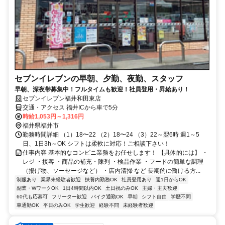
セブンイレブンの早朝、夕勤、夜勤、スタッフ
早朝、深夜帯募集中！フルタイムも歓迎！社員登用・昇給あり！
セブンイレブン福井和田東店
交通・アクセス 福井ICから車で5分
時給1,053円～1,316円
福井県福井市
勤務時間詳細 （1）18〜22 （2）18〜24 （3）22～翌6時 週1～5
日、1日3h～OK シフトは柔軟に対応！ご相談下さい！
仕事内容 基本的なコンビニ業務をお任せします！ 【具体的には】 ・
レジ ・接客 ・商品の補充・陳列 ・検品作業 ・フードの簡単な調理
（揚げ物、ソーセージなど） ・店内清掃 など 長期的に働ける方...
制服あり
業界未経験者歓迎
扶養内勤務OK
社員登用あり
週1日からOK
副業・WワークOK
1日4時間以内OK
土日祝のみOK
主婦・主夫歓迎
60代も応募可
フリーター歓迎
バイク通勤OK
早朝
シフト自由
学歴不問
車通勤OK
平日のみOK
学生歓迎
経験不問
未経験者歓迎