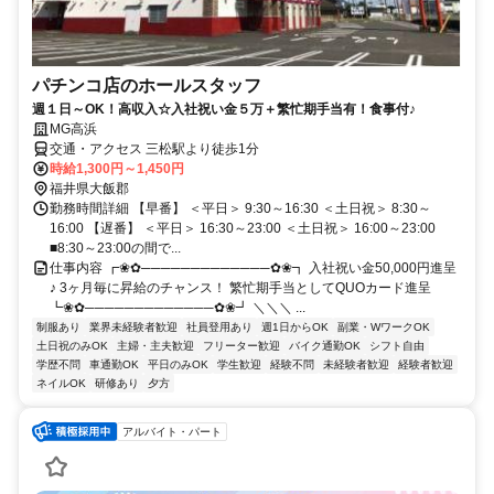
パチンコ店のホールスタッフ
週１日～OK！高収入☆入社祝い金５万＋繁忙期手当有！食事付♪
MG高浜
交通・アクセス 三松駅より徒歩1分
時給1,300円～1,450円
福井県大飯郡
勤務時間詳細 【早番】 ＜平日＞ 9:30～16:30 ＜土日祝＞ 8:30～
16:00 【遅番】 ＜平日＞ 16:30～23:00 ＜土日祝＞ 16:00～23:00
■8:30～23:00の間で...
仕事内容 ┏❀✿─────────────✿❀┓ 入社祝い金50,000円進呈
♪ 3ヶ月毎に昇給のチャンス！ 繁忙期手当としてQUOカード進呈
┗❀✿─────────────✿❀┛ ＼＼＼ ...
制服あり
業界未経験者歓迎
社員登用あり
週1日からOK
副業・WワークOK
土日祝のみOK
主婦・主夫歓迎
フリーター歓迎
バイク通勤OK
シフト自由
学歴不問
車通勤OK
平日のみOK
学生歓迎
経験不問
未経験者歓迎
経験者歓迎
ネイルOK
研修あり
夕方
アルバイト・パート