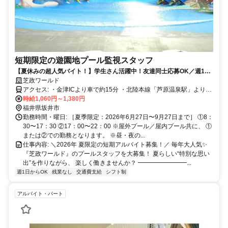
短期限定の遊園地プール監視スタッフ
【夏休みの超人気バイト！】学生さん活躍中！友達同士応募OK／週1
日〜OK／テーマパーク優待券あり✨
芝政ワールド
アクセス: ・金津ICより車で約15分 ・北陸本線「芦原温泉駅」より車
で約20分 ※車・バイク・自転車通勤OK（無料駐車場あり）
時給1,060円～1,380円
福井県坂井市
勤務時間・曜日: ［夏季限定：2026年6⽉27⽇〜9⽉27⽇まで］ ①8：
30〜17：30 ②17：00〜22：00 ※屋外プール／屋内プール共に、 ①
または②での勤務となります。 ※昼・夜の...
仕事内容: ＼2026年 夏限定の短期アルバイト募集！／ 毎年大人気✨
『芝政ワールド』のプールスタッフを大募集！ 夏らしい“特別な思い
出”を作りながら、 楽しく働きませんか？ ━━━━━━━━...
週1日からOK
残業なし
交通費支給
シフト制
アルバイト・パート