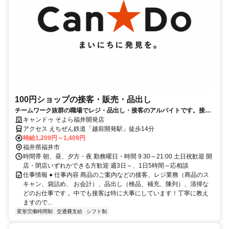
100円ショップの接客・販売・品出し
チームワーク抜群の職場でレジ・品出し・接客のアルバイトです。接客
スキルが身に付くお仕事♪
キャンドゥ そよら福井開発店
アクセス えちぜん鉄道「越前開発駅」徒歩14分
時給1,209円～1,409円
福井県福井市
時間帯 朝、昼、夕方・夜 勤務曜日・時間 9:30～21:00 土日祝歓迎 開
店・閉店いずれかできる方歓迎 週3日～、1日5時間～応相談
仕事情報 ● 仕事内容 商品のご案内などの接客、レジ業務（商品のス
キャン、袋詰め、 お会計）、品出し（検品、補充、陳列）、清掃な
どのお仕事です 。中でも接客は特に大事にしています！丁寧に教え
ますので...
変形労働時間制
交通費支給
シフト制