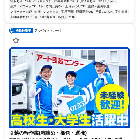
制服あり
短期（3ヵ月以内）
扶養内勤務OK
社員登用あり
週1日からOK
副業・WワークOK
1日4時間以内OK
土日祝のみOK
主婦・主夫歓迎
フリーター歓迎
短期
シフト自由
学歴不問
即日勤務OK
平日のみOK
学生歓迎
未経験者歓迎
午前
経験者歓迎
即日払いOK
アルバイト・パート
引越の軽作業(箱詰め・梱包・運搬)