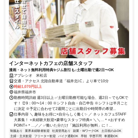
インターネットカフェの店舗スタッフ
漫画・ネット無料利用特典✨ジム割引も♪土曜出勤で週2日〜OK
アプレシオ 米松店
交通・アクセス 北陸自動車道「福井北I.C」より車で10分
時給1,070円以上
福井県福井市
勤務時間詳細 週3日以上 ✅土曜日勤務可能な場合、週2日～でもOKで
す！ ⏰9：00〜14：00 ※シフト自由・自己申告 ※シフトは半月ごと
に決定 ※予定に合わせて2週間ごとに出勤日や時間帯の希望...
仕事内容 ＼ 趣味をお得に×自分らしく働く✨ ／ ネットカフェSTAFF
大募集！ ⭐未経験大歓迎×豪華なスタッフ特典⭐ ＼＼…＊⭐おすすめ
POINT⭐＊…／／ ✅働いた分だけ「施設利用が無料」に！...
制服あり
業界未経験者歓迎
社員登用あり
副業・WワークOK
土日祝のみOK
主婦・主夫歓迎
フリーター歓迎
バイク通勤OK
早朝
学歴不問
車通勤OK