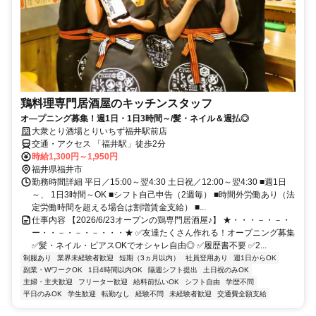
鶏料理専門居酒屋のキッチンスタッフ
オ―プニング募集！週1日・1日3時間～/髪・ネイル＆週払◎
大衆とり酒場とりいちず福井駅前店
交通・アクセス 「福井駅」徒歩2分
時給1,300円～1,950円
福井県福井市
勤務時間詳細 平日／15:00～翌4:30 土日祝／12:00～翌4:30 ■週1日
～、 1日3時間～OK ■シフト自己申告（2週毎） ■時間外労働あり（法
定労働時間を超える場合は割増賃金支給） ■...
仕事内容 【2026/6/23オープンの鶏専門居酒屋♪】 ★・・・－・－・
ー・・－・－・－・・・★ ✅友達たくさん作れる！オープニング募集
✅髪・ネイル・ピアスOKでオシャレ自由◎ ✅履歴書不要 ✅2...
制服あり
業界未経験者歓迎
短期（3ヵ月以内）
社員登用あり
週1日からOK
副業・WワークOK
1日4時間以内OK
隔週シフト提出
土日祝のみOK
主婦・主夫歓迎
フリーター歓迎
給料前払いOK
シフト自由
学歴不問
平日のみOK
学生歓迎
転勤なし
経験不問
未経験者歓迎
交通費全額支給