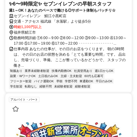
✨6〜9時限定✨ セブンイレブンの早朝スタッフ
週1～OK！あなたのペースで働ける◎サポート体制もバッチリ☆
セブン-イレブン 鯖江小黒町店
交通・アクセス 福武線 「水落駅」より徒歩5分
時給1,100円以上
福井県鯖江市
勤務時間詳細 ①6:00～9:00 ②8:00～12:00 ③9:00～13:00 ④13:00～
17:00 ⑤17:00～19:00 ⑥17:00～22:00 ･･･････････････････...
仕事内容 あなたの仕事が、その日のお店をつくります。 朝の3時間
は、 その日のお店の状態を決める「とても重要な時間」です。 品出
し、売場づくり、準備。 ここが整っているかどうかで、 スタッフの
働き...
制服あり
業界未経験者歓迎
扶養内勤務OK
社員登用あり
週1日からOK
副業・WワークOK
土日祝のみOK
主婦・主夫歓迎
60代も応募可
フリーター歓迎
バイク通勤OK
早朝
学歴不問
車通勤OK
平日のみOK
学生歓迎
転勤なし
経験不問
未経験者歓迎
経験者歓迎
アルバイト・パート