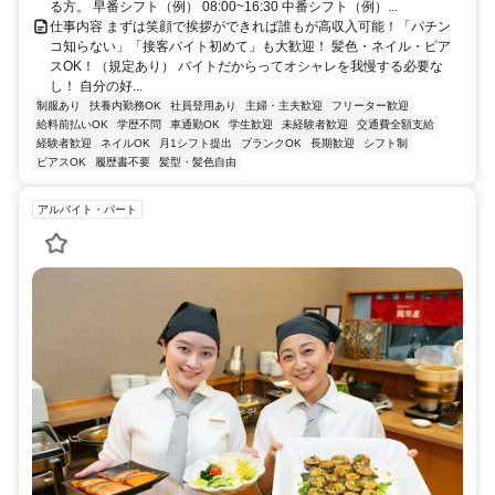
る方。 早番シフト（例） 08:00~16:30 中番シフト（例）...
仕事内容 まずは笑顔で挨拶ができれば誰もが高収入可能！「パチン
コ知らない」「接客バイト初めて」も大歓迎！ 髪色・ネイル・ピア
スOK！（規定あり） バイトだからってオシャレを我慢する必要な
し！ 自分の好...
制服あり
扶養内勤務OK
社員登用あり
主婦・主夫歓迎
フリーター歓迎
給料前払いOK
学歴不問
車通勤OK
学生歓迎
未経験者歓迎
交通費全額支給
経験者歓迎
ネイルOK
月1シフト提出
ブランクOK
長期歓迎
シフト制
ピアスOK
履歴書不要
髪型・髪色自由
アルバイト・パート