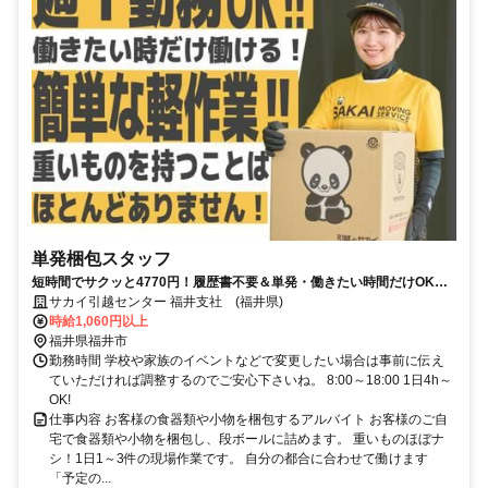
単発梱包スタッフ
短時間でサクッと4770円！履歴書不要＆単発・働きたい時間だけOK◎
主要駅から送迎あり◎
サカイ引越センター 福井支社 (福井県)
時給1,060円以上
福井県福井市
勤務時間 学校や家族のイベントなどで変更したい場合は事前に伝え
ていただければ調整するのでご安心下さいね。 8:00～18:00 1日4h～
OK!
仕事内容 お客様の食器類や小物を梱包するアルバイト お客様のご自
宅で食器類や小物を梱包し、段ボールに詰めます。 重いものほぼナ
シ！1日1～3件の現場作業です。 自分の都合に合わせて働けます
「予定の...