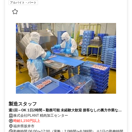
アルバイト・パート
製造スタッフ
週1回～OK 1日2時間～勤務可能 未経験大歓迎 接客なしの裏方作業なの
で 、モクモクと作業に集中したい方にピッタリです
株式会社PLANT 精肉加工センター
時給1,150円以上
福井県坂井市
勤務時間 06:00〜17:00（実働：2.0時間〜8.0時間） ※1日の勤務時間