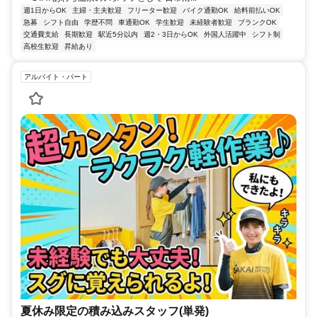
週1日からOK
主婦・主夫歓迎
フリーター歓迎
バイク通勤OK
給料前払いOK
急募
シフト自由
学歴不問
車通勤OK
学生歓迎
未経験者歓迎
ブランクOK
交通費支給
長期歓迎
駅近5分以内
週2・3日からOK
外国人活躍中
シフト制
高校生歓迎
昇給あり
アルバイト・パート
夏休み限定の積み込みスタッフ(単発)