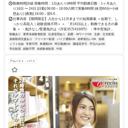
勤務時間詳細 実働時間：1日あたり8時間 平均勤務日数：1ヶ月あた
り16日 〜 24日 [日勤] 06:00～18:00の間で実働8時間 (休憩60分+小休
憩あり) [夜勤] 18:00～翌6:0...
仕事内容 【期間限定】入社から11月末までの短期募集 ＋短期で、し
っかり高収入｜経験資格不問＋ ＋ 「月16日以上」勤務できる方の募
集 ＋ ・免許なし/普通免許は《月収35万4330円》 ・準中型免許...
制服あり
業界未経験者歓迎
社員登用あり
副業・WワークOK
主婦・主夫歓迎
資格取得支援あり
フリーター歓迎
バイク通勤OK
給料前払いOK
短期
シフト自由
学歴不問
車通勤OK
即日勤務OK
職場見学可
平日のみOK
学生歓迎
経験不問
未経験者歓迎
午前
アルバイト・パート