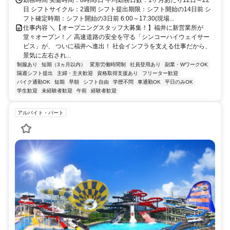
日 シフトサイクル：2週間 シフト提出期限：シフト開始の14日前 シ
フト確定時期：シフト開始の3日前 6:00～17:30(現場...
仕事内容 ＼【オープニングスタッフ大募集！】福井に新営業所が
堂々オープン！／ 高速道路の安全を守る「シンコーハイウェイサー
ビス」が、 ついに福井へ進出！ 社会インフラを支える仕事だから、
景気に左右され...
制服あり
短期（3ヵ月以内）
変形労働時間制
社員登用あり
副業・WワークOK
隔週シフト提出
主婦・主夫歓迎
資格取得支援あり
フリーター歓迎
バイク通勤OK
短期
早朝
シフト自由
学歴不問
車通勤OK
平日のみOK
学生歓迎
未経験者歓迎
午前
経験者歓迎
アルバイト・パート