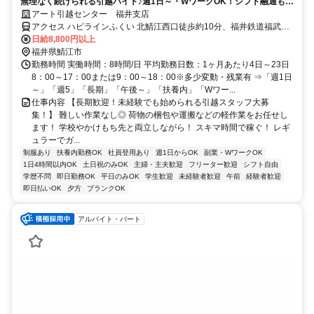
無理なく続けられる引越バイト♪週1日～・WワークOK！シフト融通もバ
ッチリ◎髪色自由・給与全額手渡しなど待遇も◎
アート引越センター 福井支店
アクセス ハピラインふくい 北鯖江西口徒歩約10分、福井鉄道福武線
神明（福井県）徒歩約15分、福井鉄道福武線 水落徒歩約17分 北鯖江
日給8,800円以上
駅より徒歩13分、神明駅より車で6分、水落駅より車で6分
福井県鯖江市
勤務時間 実働時間：8時間/日 平均勤務日数：1ヶ月あたり4日～23日
8：00～17：00または9：00～18：00※多少変動・残業有 ⇒「週1日
～」「週5」「長期」「午後～」「扶養内」「Wワー...
仕事内容 【長期歓迎！未経験でも始められる引越スタッフ大募
集！】 難しい作業なし◎ 荷物の梱包や運搬などの軽作業をお任せし
ます！ 学校やかけもち先と両立しながら！ スキマ時間で稼ぐ！ レギ
ュラーでガ...
制服あり
扶養内勤務OK
社員登用あり
週1日からOK
副業・WワークOK
1日4時間以内OK
土日祝のみOK
主婦・主夫歓迎
フリーター歓迎
シフト自由
学歴不問
即日勤務OK
平日のみOK
学生歓迎
未経験者歓迎
午前
経験者歓迎
即日払いOK
夕方
ブランクOK
アルバイト・パート