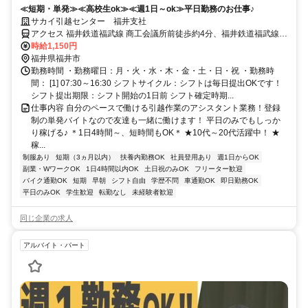
≪短期・単発≫≪高校生ok≫≪週1日～ok≫平日勤務のお仕事♪
サカイ引越センター 福井支社
アクセス 福井鉄道福武線 商工会議所前徒歩約4分、福井鉄道福武線
赤十字前徒歩約7分、福井鉄道福武線 足羽山公園口徒歩約9分 福井鉄
時給1,150円
道福武線商工会議所前駅 徒歩２分
福井県福井市
勤務時間 ・勤務曜日：月・火・水・木・金・土・日・祝 ・勤務時
間： [1] 07:30～16:30 シフトサイクル：シフトは毎日提出OKです！
シフト提出期限：シフト開始の1日前 シフト確定時期...
仕事内容 自分のペースで働ける引越作業のアシスタント業務！登録
制の単発バイトなので友達も一緒に働けます！ 平日のみでもしっか
り稼げる♪ ＊1日4時間～、短時間もOK＊ ★10代～20代活躍中！ ★
稼...
制服あり
短期（3ヵ月以内）
扶養内勤務OK
社員登用あり
週1日からOK
副業・WワークOK
1日4時間以内OK
土日祝のみOK
フリーター歓迎
バイク通勤OK
短期
早朝
シフト自由
学歴不問
車通勤OK
即日勤務OK
平日のみOK
学生歓迎
転勤なし
未経験者歓迎
同じ企業の求人
アルバイト・パート