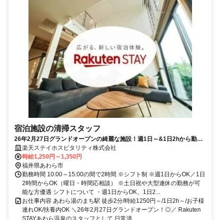
宿泊施設の清掃スタッフ
26年2月27日グランドオープンの綺麗な施設！週1日～&1日2hから勤務
OK／扶養内勤務・お子様連れ勤務OK！／安定の楽天グループでスキマ
楽天ステイホスピタリティ株式会社
時間を収入に◎
時給1,250円～1,350円
福井県あわら市
勤務時間 10:00～15:00の間で2時間 ※シフト制 ※週1日からOK／1日
2時間からOK（曜日・時間応相談） ※土日祝や大型連休の勤務が可
能な方優遇 シフトについて ・週1日からOK、1日2...
お仕事内容 あわら湯のまち駅 徒歩2分/時給1250円～/1日2h～/お子様
連れOK/扶養内OK ＼26年2月27日グランドオープン！◎／ Rakuten
STAYあわら温泉のスタッフとして 日常清...