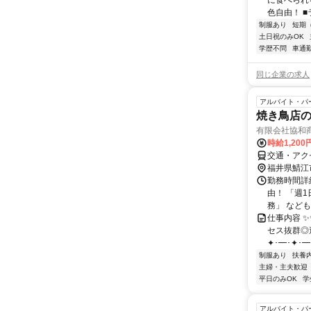
に食べられ
色自由！ ■
制服あり
短期
土日祝のみOK
学歴不問
車通勤
同じ企業の求人
アルバイト・パ
焼き鳥店
有限会社協和
時給1,20
交通・アク
福井県鯖江
勤務時間詳細
由！ 「週
務」 などもO
仕事内容 
セス抜群◎
✦･━･✦･━･
制服あり
扶養
主婦・主夫歓迎
平日のみOK
学
アルバイト・パ