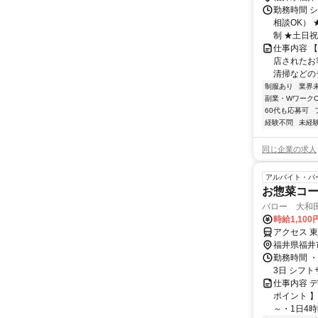
勤務時間 シ
相談OK）
制 ★土日祝の
仕事内容 
店されたお
清掃などの
制服あり
業界
副業・WワークO
60代も応募可
経験不問
未経
同じ企業の求人
アルバイト・パ
お惣菜コ
バロー 大和
時給1,100
アクセス 
福井県福井
勤務時間 ・勤
3日 シフト
仕事内容 
ポイント 
～・1日4時