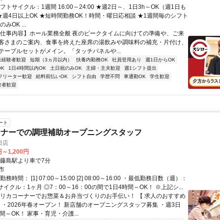
フトサイクル：1週間 16:00～24:00 ★週2日～、1日3h～OK（週1日も
 ★週4日以上OK ★短時間勤務OK！時間・曜日応相談 ★1週間毎のシフト
みOK ...
【仕事内容】ホール業務全般 夜のピークタイムに向けての準備や、ご来
客さまのご案内、食事を終えた座席の湯飲みや調味料の補充・片付け、
テーブルセットがメイン。「タッチパネルや...
未経験者歓迎
短期（3ヵ月以内）
扶養内勤務OK
社員登用あり
週1日からOK
K
1日4時間以内OK
土日祝のみOK
主婦・主夫歓迎
週1シフト提出
フリーター歓迎
給料前払いOK
シフト自由
学歴不問
車通勤OK
学生歓迎
験者歓迎
ート
ーナーでの調理補助オープニングスタッフ
田店
円～1,200円
東藤島駅より車で7分
市
務時間： [1] 07:00～15:00 [2] 08:00～16:00 ・最低勤務日数（週）：
サイクル：1ヶ月 ◎7：00～16：00の間で1日4時間～OK！ ※上記シ...
デリカコーナーでお惣菜＆お弁当づくりのお手伝い！ 【 求人のおすすめ
】 ・2026年春オープン！ 新店舗のオープニングスタッフ募集 ・週3日
間～OK！ 家事・育児・介護...