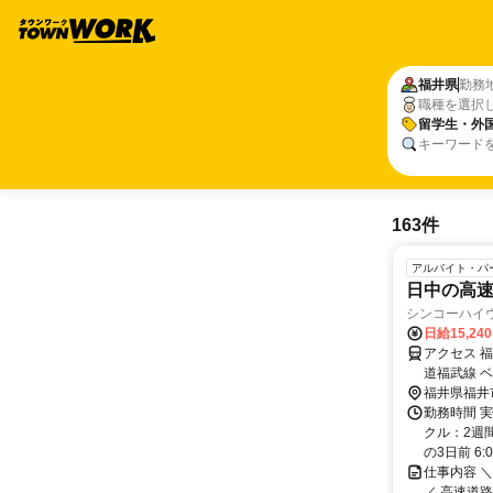
福井県
勤務
職種を選択
留学生・外
キーワード
163件
アルバイト・パ
日中の高
シンコーハイ
日給15,24
アクセス 
道福武線 
分【車・バ
福井県福井
／
勤務時間 実
クル：2週
の3日前 6:0
仕事内容 
／ 高速道