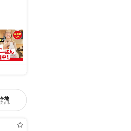
在地
設定する