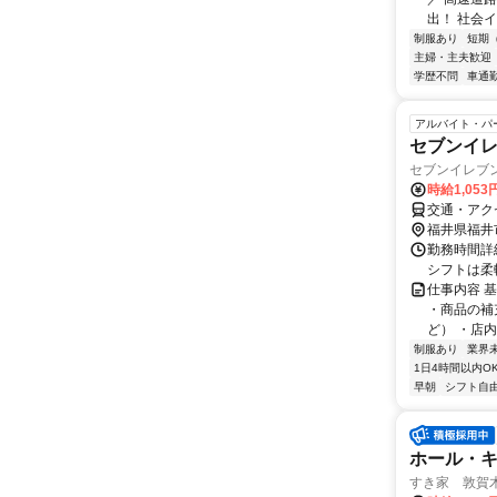
出！ 社会
制服あり
短期
主婦・主夫歓迎
学歴不問
車通勤
アルバイト・パ
セブンイ
セブンイレブ
時給1,053
交通・アク
福井県福井
勤務時間詳細
シフトは柔
仕事内容 
・商品の補
ど） ・店内
制服あり
業界
1日4時間以内O
早朝
シフト自
ホール・
すき家 敦賀