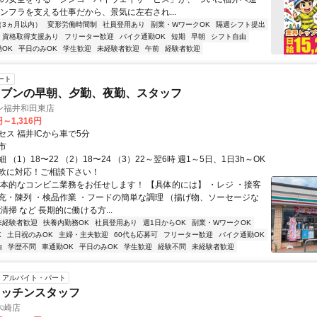
インフラを支える仕事だから、景気に左右され...
（3ヵ月以内）
変形労働時間制
社員登用あり
副業・WワークOK
隔週シフト提出
資格取得支援あり
フリーター歓迎
バイク通勤OK
短期
早朝
シフト自由
OK
平日のみOK
学生歓迎
未経験者歓迎
午前
経験者歓迎
ート
レブンの早朝、夕勤、夜勤、スタッフ
ン福井和田東店
円～1,316円
セス 福井ICから車で5分
市
 （1）18〜22 （2）18〜24 （3）22～翌6時 週1～5日、1日3h～OK
軟に対応！ご相談下さい！
基本的なコンビニ業務をお任せします！ 【具体的には】 ・レジ ・接客
充・陳列 ・検品作業 ・フードの簡単な調理 （揚げ物、ソーセージな
清掃 など 長期的に働ける方...
未経験者歓迎
扶養内勤務OK
社員登用あり
週1日からOK
副業・WワークOK
K
土日祝のみOK
主婦・主夫歓迎
60代も応募可
フリーター歓迎
バイク通勤OK
由
学歴不問
車通勤OK
平日のみOK
学生歓迎
経験不問
未経験者歓迎
アルバイト・パート
キッチンスタッフ
木崎店