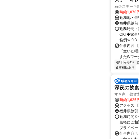
石焼ステーキ
時給1,070
勤務地・最
福井県越前
勤務時間・期
OK! ◆家
務例≫ 9:3..
仕事内容 
「空いた曜
またWワーク
週1日からOK
食事補助あり
深夜の飲
すき家 敦賀
時給1,62
アクセス 
福井県敦賀
勤務時間 0
気軽にご相
プライベー
仕事内容 