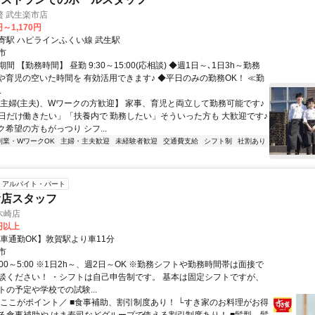
贅 武生楽市店
円～1,170円
寄駅 ハピラインふくい線 武生駅
市
間 【勤務時間】 昼勤 9:30～15:00(応相談) ◆週1日～､1日3h～勤務
事や育児の空いた時間を 有効活用できます♪ ◆平日のみの勤務OK！ ≪勤
.
【主婦(主夫)、Wワークの方歓迎】 家事、育児と両立して勤務可能です♪
日だけ働きたい」「扶養内で 勤務したい」そういった方も 大歓迎です♪
希望の方もがっつり シフ...
副業・WワークOK
主婦・主夫歓迎
未経験者歓迎
交通費支給
シフト制
社割あり
アルバイト・パート
食店スタッフ
木崎店
5円以上
【車通勤OK】敦賀駅より車11分
市
:00～5:00 ※1日2h～、週2日～OK ※勤務シフトや勤務時間帯は面接で
談ください！ ・シフトは自己申告制です。 基本は固定シフトですが、
トの予定や学校での試験...
＼ここがポイント／ ■食事補助、割引制度あり！ └すき家のお料理がお得