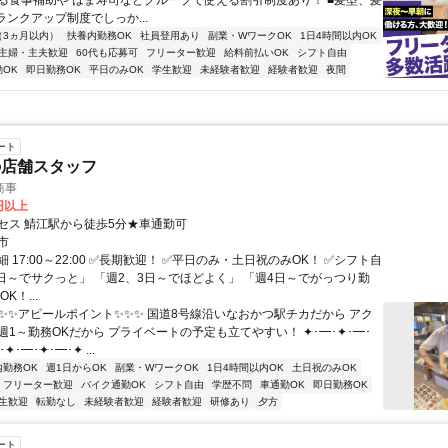
る食事補助や はま寿司などグループで使える割引制度あり！ ■髪型、髪
ランクアップ制度でしっか...
（3ヵ月以内）
扶養内勤務OK
社員登用あり
副業・WワークOK
1日4時間以内OK
主婦・主夫歓迎
60代も応募可
フリーター歓迎
給料前払いOK
シフト自由
OK
即日勤務OK
平日のみOK
学生歓迎
未経験者歓迎
経験者歓迎
夜間
ート
の店舗スタッフ
商事
0円以上
セス 鯖江駅から徒歩5分★車通勤可
市
 17:00～22:00 ✅長期歓迎！ ✅平日のみ・土日祝のみOK！ ✅シフト自
1日～でサクっと」 「週2、3日～でほどよく」 「週4日～でがっつり勤
K！...
✨✨✨アピールポイント✨✨✨ 国道8号線沿いなおかつ駅チカだから アク
週1～勤務OKだから プライベートの予定も立てやすい！ ✦･━･✦･━･
✦･━･✦･━･✦ ...
内勤務OK
週1日からOK
副業・WワークOK
1日4時間以内OK
土日祝のみOK
フリーター歓迎
バイク通勤OK
シフト自由
学歴不問
車通勤OK
即日勤務OK
生歓迎
転勤なし
未経験者歓迎
経験者歓迎
研修あり
夕方
ート