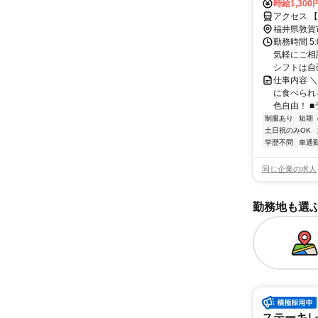
時給1,300
アクセス 
福井県敦賀
勤務時間 5
気軽にご相
シフトは自己
仕事内容 
に食べられ
色自由！ ■
制服あり
短期
土日祝のみOK
学歴不問
車通勤
同じ企業の求人
勤務地も選
ステーキ