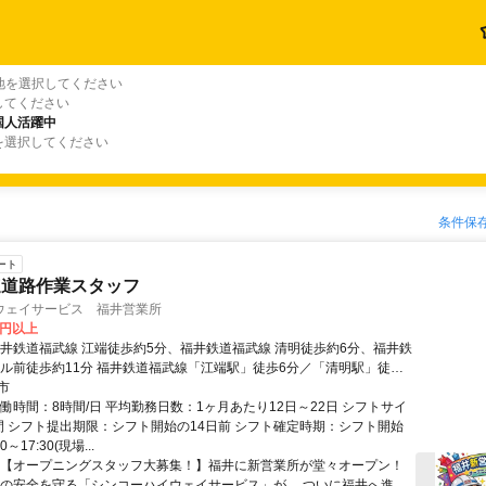
地を選択してください
してください
国人活躍中
を選択してください
条件保
ート
速道路作業スタッフ
ウェイサービス 福井営業所
0円以上
福井鉄道福武線 江端徒歩約5分、福井鉄道福武線 清明徒歩約6分、福井鉄
ベル前徒歩約11分 福井鉄道福武線「江端駅」徒歩6分／「清明駅」徒歩7
イク通勤OK（無料駐車場完備！）】＼面接時も車・バイクで来社OK♪
市
働時間：8時間/日 平均勤務日数：1ヶ月あたり12日～22日 シフトサイ
間 シフト提出期限：シフト開始の14日前 シフト確定時期：シフト開始
0～17:30(現場...
＼【オープニングスタッフ大募集！】福井に新営業所が堂々オープン！
路の安全を守る「シンコーハイウェイサービス」が、 ついに福井へ進