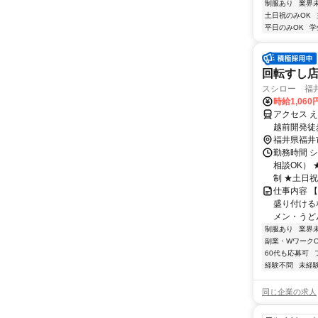
制服あり
業界
土日祝のみOK
平日のみOK
学
回転すし
スシロー 福
時給1,06
アクセス 
越前開発徒
福井県福井
勤務時間 シ
相談OK）
制 ★土日祝の
仕事内容 
盛り付ける
メン・うど
制服あり
業界
副業・WワークO
60代も応募可
経験不問
未経
同じ企業の求人