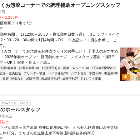
働くお惣菜コーナーでの調理補助オープニングスタッフ
田店
円～1,250円
東藤島駅より車で7分
市
勤務時間： [1] 12:00～20:30 ・最低勤務日数（週）：3日 シフトサイク
12：00～20：30の間で1日4時間～OK！ ※上記シフト例を参考に、ご
お...
デリカコーナーでお惣菜＆お弁当づくりのお手伝い！ 【 求人のおすすめ
】 ・2026年春オープン！ 新店舗のオープニングスタッフ募集 ・週3日
間～OK！ 家事・育児・介護...
未経験者歓迎
扶養内勤務OK
社員登用あり
副業・WワークOK
1日4時間以内OK
主婦・主夫歓迎
フリーター歓迎
バイク通勤OK
シフト自由
学歴不問
車通勤OK
生歓迎
転勤なし
経験不問
未経験者歓迎
経験者歓迎
月1シフト提出
アルバイト・パート
店のホールスタッフ
井米松店
0円以上
えちぜん鉄道三国芦原線 福井口徒歩約17分、えちぜん鉄道勝山永平寺線
歩約17分、えちぜん鉄道勝山永平寺線 新福井徒歩約20分
市