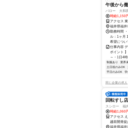
午後から
バロー 大和
時給1,150
アクセス 
福井県福井
勤務時間 ・
ル：1ヶ月 
希望について
仕事内容 
ポイント 
～・1日4時
制服あり
業界
土日祝のみOK
平日のみOK
学
同じ企業の求人
回転すし
スシロー 福
時給1,06
アクセス 
越前開発徒
福井県福井