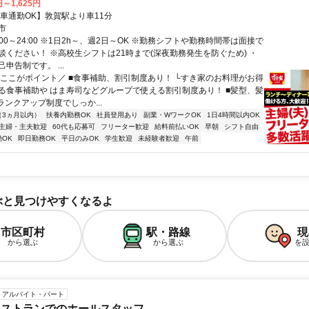
円～1,625円
【車通勤OK】敦賀駅より車11分
市
:00～24:00 ※1日2h～、週2日～OK ※勤務シフトや勤務時間帯は面接で
談ください！ ※高校生シフトは21時まで(深夜勤務発生を防ぐため) ・
申告制です。 ...
＼ここがポイント／ ■食事補助、割引制度あり！ └すき家のお料理がお得
る食事補助や はま寿司などグループで使える割引制度あり！ ■髪型、髪
ランクアップ制度でしっか...
（3ヵ月以内）
扶養内勤務OK
社員登用あり
副業・WワークOK
1日4時間以内OK
主婦・主夫歓迎
60代も応募可
フリーター歓迎
給料前払いOK
早朝
シフト自由
OK
即日勤務OK
平日のみOK
学生歓迎
未経験者歓迎
午前
ぶと見つけやすくなるよ
市区町村
駅・路線
現
から選ぶ
から選ぶ
を
アルバイト・パート
レストランでのホールスタッフ