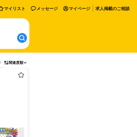
マイリスト
メッセージ
マイページ
求人掲載のご相談
存
関連度順