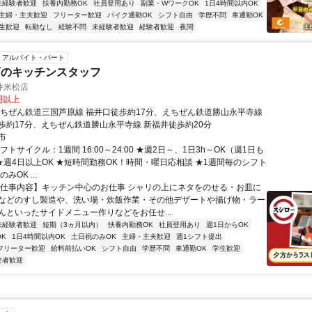
未経験者歓迎
扶養内勤務OK
社員登用あり
副業・WワークOK
1日4時間以内OK
主婦・主夫歓迎
フリーター歓迎
バイク通勤OK
シフト自由
学歴不問
車通勤OK
生歓迎
転勤なし
経験不問
未経験者歓迎
経験者歓迎
夜間
アルバイト・パート
店のキッチンスタッフ
井米松店
0円以上
えちぜん鉄道三国芦原線 福井口徒歩約17分、えちぜん鉄道勝山永平寺線
歩約17分、えちぜん鉄道勝山永平寺線 新福井徒歩約20分
市
フトサイクル：1週間 16:00～24:00 ★週2日～、1日3h～OK（週1日も
 ★週4日以上OK ★短時間勤務OK！時間・曜日応相談 ★1週間毎のシフト
みOK ...
【仕事内容】キッチン中心のお仕事 シャリの上にネタをのせる・お皿に
などのすし製造や、洗い場・炊飯作業・その他デザートや揚げ物・ラー
んといったサイドメニュー作りなどをお任せ...
未経験者歓迎
短期（3ヵ月以内）
扶養内勤務OK
社員登用あり
週1日からOK
K
1日4時間以内OK
土日祝のみOK
主婦・主夫歓迎
週1シフト提出
フリーター歓迎
給料前払いOK
シフト自由
学歴不問
車通勤OK
学生歓迎
験者歓迎