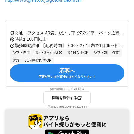
http://www.gms.co.jp/goto/index.html
交通・アクセス JR袋井駅より車で7分／車・バイク通勤OK
時給1,100円以上
勤務時間詳細 【勤務時間】 9:30～22:15内で1日3h～相談OK ★土曜または日曜どちらか1日含めて週3,4日～相談OK ★全時間帯でどんなシフトも大歓迎✨ ⭐シフトの一例⭐ ＜主婦・フリーター活躍中！＞ ・9:30～13:30 ・9:30～15:00 ・11:00～16:30 ・12:00～17:30 ・14:00～19:30 ▶上記の時間は土曜または日曜どちらか1日含めて週4日～相談OK！ ＜学生さん活躍中！＞ ・14:00～22:15 ・17:00～22:15 ・18:00～22:15 ・19:00～22:15 ▶上記の時間は土曜または日曜どちらか1日含めて週3日～相談OK！ 他の時間帯もお気軽にご相談ください♪
シフト自由
週2・3日からOK
週4日以上OK
シフト制
午前
夕方
1日4時間以内OK
応募へ
応募が早いほど面接もはやくなりやすい！
掲載開始日：
2026/04/24
問題を報告する
原稿ID：
b616b4f43da20348