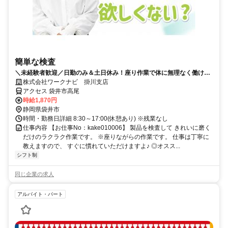
簡単な検査
＼未経験者歓迎／日勤のみ＆土日休み！座り作業で体に無理なく働けま
す！
株式会社ワークナビ 掛川支店
アクセス 袋井市高尾
時給1,870円
静岡県袋井市
時間・勤務日詳細 8:30～17:00(休憩あり) ※残業なし
仕事内容 【お仕事No：kake010006】 製品を検査して きれいに磨く
だけのラクラク作業です。 ※座りながらの作業です。 仕事は丁寧に
教えますので、 すぐに慣れていただけますよ♪ ◎オスス...
シフト制
同じ企業の求人
アルバイト・パート