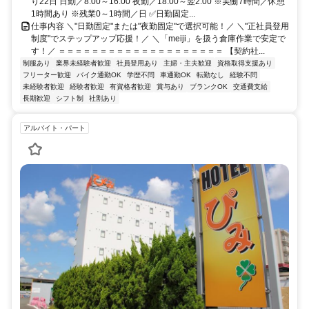
り22日 日勤／8:00～16:00 夜勤／18:00～翌2:00 ※実働7時間／休憩
1時間あり ※残業0～1時間／日 ✅日勤固定...
仕事内容 ＼"日勤固定"または"夜勤固定"で選択可能！／ ＼"正社員登用
制度"でステップアップ応援！／ ＼「meiji」を扱う倉庫作業で安定で
す！／ ＝＝＝＝＝＝＝＝＝＝＝＝＝＝＝＝＝＝＝＝ 【契約社...
制服あり
業界未経験者歓迎
社員登用あり
主婦・主夫歓迎
資格取得支援あり
フリーター歓迎
バイク通勤OK
学歴不問
車通勤OK
転勤なし
経験不問
未経験者歓迎
経験者歓迎
有資格者歓迎
賞与あり
ブランクOK
交通費支給
長期歓迎
シフト制
社割あり
アルバイト・パート