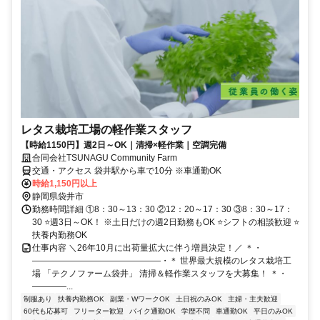
レタス栽培工場の軽作業スタッフ
【時給1150円】週2日～OK｜清掃×軽作業｜空調完備
合同会社TSUNAGU Community Farm
交通・アクセス 袋井駅から車で10分 ※車通勤OK
時給1,150円以上
静岡県袋井市
勤務時間詳細 ①8：30～13：30 ②12：20～17：30 ③8：30～17：
30 ⭐週3日～OK！ ※土日だけの週2日勤務もOK ⭐シフトの相談歓迎 ⭐
扶養内勤務OK
仕事内容 ＼26年10月に出荷量拡大に伴う増員決定！／ ＊・
―――――――――――――――・＊ 世界最大規模のレタス栽培工
場 「テクノファーム袋井」 清掃＆軽作業スタッフを大募集！ ＊・
――――...
制服あり
扶養内勤務OK
副業・WワークOK
土日祝のみOK
主婦・主夫歓迎
60代も応募可
フリーター歓迎
バイク通勤OK
学歴不問
車通勤OK
平日のみOK