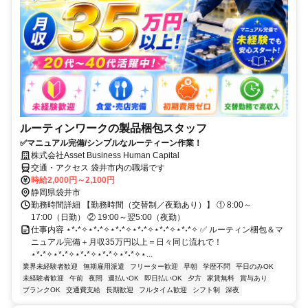
ルーティンワークの製品梱包スタッフ
✅マニュアル完備/シンプルなルーティーン作業！
株式会社Asset Business Human Capital
交通・アクセス 袋井市内の職場です
時給2,000円～2,100円
静岡県袋井市
勤務時間詳細 【勤務時間（交替制／夜勤あり）】 ① 8:00～
17:00（日勤） ② 19:00～翌5:00（夜勤）
仕事内容 ⋆*˖*✧⋆*˖*✧⋆*˖*✧⋆*˖*✧⋆*˖*✧⋆*˖*✧ ✅ ルーティン梱包＆マ
ニュアル完備＋月収35万円以上＝日々同じ流れで！
⋆*˖*✧⋆*˖*✧⋆*˖*✧⋆*˖*✧⋆*˖*✧⋆...
業界未経験者歓迎
無期雇用派遣
フリーター歓迎
早朝
学歴不問
平日のみOK
未経験者歓迎
午前
夜間
週払いOK
即日払いOK
夕方
家賃無料
賞与あり
ブランクOK
交通費支給
長期歓迎
フルタイム歓迎
シフト制
深夜