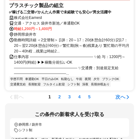
プラスチック製品の組立
✅稼げる二交替✅かんたん作業で未経験でも安心✅男女活躍中
株式会社Earnest
交通・アクセス 袋井市新池／車通勤OK
時給1,200円～1,400円
静岡県袋井市
勤務時間詳細 ＜2交替制＞ [1]8：20～17：20(休憩合計60分) [2]17：
20～翌2:20(休憩合計60分) ✅繁忙期(秋～春)残業あり 繁忙期の平均月
20～40h程 ...残業は時給2...
仕事内容 ――――――――――――――――― ✨給 与：1200円～
1400円(時給) ▶▶稼働分前払いOK
――――――――――――――――― ✨交通費：別途規定支給
――――――――――――――...
学歴不問
車通勤OK
平日のみOK
転勤なし
午前
夜間
夕方
ブランクOK
交通費支給
長期歓迎
フルタイム歓迎
シフト制
深夜
長期休暇あり
前へ
次へ
1
2
3
4
5
この条件の新着求人を受け取る
静岡県 / 袋井市
シフト制