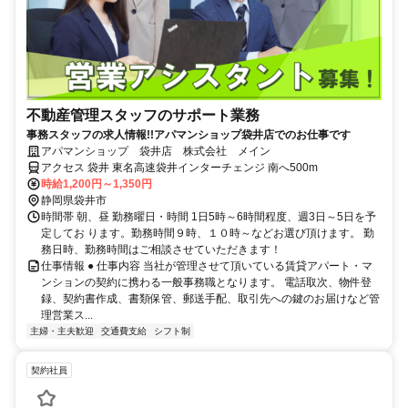
不動産管理スタッフのサポート業務
事務スタッフの求人情報!!アパマンショップ袋井店でのお仕事です
アパマンショップ 袋井店 株式会社 メイン
アクセス 袋井 東名高速袋井インターチェンジ 南へ500m
時給1,200円～1,350円
静岡県袋井市
時間帯 朝、昼 勤務曜日・時間 1日5時～6時間程度、週3日～5日を予
定してお ります。勤務時間９時、１０時～などお選び頂けます。 勤
務日時、勤務時間はご相談させていただきます！
仕事情報 ● 仕事内容 当社が管理させて頂いている賃貸アパート・マ
ンションの契約に携わる一般事務職となります。 電話取次、物件登
録、契約書作成、書類保管、郵送手配、取引先への鍵のお届けなど管
理営業ス...
主婦・主夫歓迎
交通費支給
シフト制
契約社員