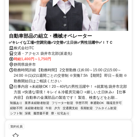
自動車部品の組立・機械オペレーター
✅キレイな工場×空調完備✅2交替✅土日休✅男性活躍中✅ＩＴＣ
株式会社ITC
交通・アクセス 袋井市北部(派遣先)
時給1,400円～1,750円
静岡県袋井市
勤務時間詳細 【勤務時間】 2交替勤務 (1)6:00～15:00 (2)15:00～
24:00 ※(1)(2)1週間ごとの交替制 ※実働7.5h 【期間】 即日～長期 ※
勤務開始日はご相談ください
仕事内容 ⭐未経験OK！20～40代の男性活躍中！ ⭐就業地:袋井市北部
方面 ⭐快適な環境！キレイ＆冷暖房完備◎ ⭐嬉しい土日休み♪ 【仕事
内容】 自動車の金属部品の製造です！ 製造、検査などをお願...
制服あり
業界未経験者歓迎
フリーター歓迎
学歴不問
車通勤OK
職場見学可
経験不問
未経験者歓迎
午前
夕方
交通費支給
長期歓迎
フルタイム歓迎
シフト制
深夜
履歴書不要
寮・社宅あり
契約社員