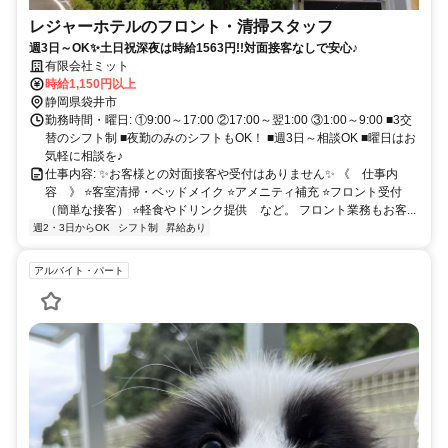
レジャーホテルのフロント・清掃スタッフ
週3日～OK✨土日祝深夜は時給1563円!!対面接客なしで安心♪
有限会社ミット
時給1,150円以上
静岡県袋井市
勤務時間・曜日: ①9:00～17:00 ②17:00～翌1:00 ③1:00～9:00 ■3交
替のシフト制 ■夜勤のみのシフトもOK！ ■週3日～相談OK ■曜日はお
気軽に相談を♪
仕事内容: ✨お客様との対面接客や受付はありません✨ 《 仕事内
容 》 ⭐客室清掃・ベッドメイク ⭐アメニティ補充 ⭐フロント受付
（簡単な接客） ⭐軽食やドリンク提供 など。 フロント業務もお客...
週2・3日からOK
シフト制
昇給あり
アルバイト・パート