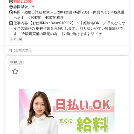
時給2,200円
静岡県袋井市
時間・勤務日詳細 8:30～17:00 (実働7時間20分・休憩70分) ※残業選
べます！ 月0時間～40時間程度
仕事内容 【お仕事No：kake010002】 ＼未経験もOK！／ 手のひらサ
イズの部品の 梱包作業をお願いします。 取り扱いやすい軽量部品で
す。 冷暖房完備の職場の為、 快適に働けますよ◎ イチ...
シフト制
同じ企業の求人
派遣社員