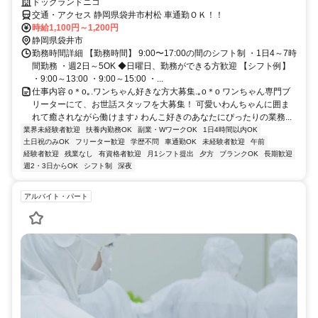
ドッグランドニコ
交通・アクセス 静岡県袋井市村松 車通勤ＯＫ！！
時給1,100円～1,200円
静岡県袋井市
勤務時間詳細 【勤務時間】 9:00〜17:00の間のシフト制 ・1日4～7時
間勤務 ・週2日～5OK ◆日曜日、勤務ができる方歓迎 【シフト例】
・9:00～13:00 ・9:00～15:00 ・...
仕事内容 o＊o｡.ワンちゃん好きな方大募集.｡o＊o ワンちゃん専門ブ
リーターにて、お世話スタッフを大募集！ 可愛いわんちゃんに囲ま
れて癒されながら働けます♪ わんこ好きのあなたにぴったりの業務...
業界未経験者歓迎
扶養内勤務OK
副業・WワークOK
1日4時間以内OK
土日祝のみOK
フリーター歓迎
学歴不問
車通勤OK
未経験者歓迎
午前
経験者歓迎
残業なし
有資格者歓迎
月1シフト提出
夕方
ブランクOK
長期歓迎
週2・3日からOK
シフト制
深夜
アルバイト・パート