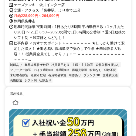
ケーズデンキ 袋井インター店
交通・アクセス 「袋井駅」より車で11分
月給228,000円～264,000円
静岡県袋井市
勤務時間詳細 実働時間：1日あたり8時間 平均勤務日数：1ヶ月あた
り20日 〜 21日 8:50～20:20の間で1日8時間の交替制 ＊週5日勤務の
シフト制 ＊残業ほとんどなし！
仕事内容 ＜おすすめポイント＞＝＝＝＝＝＝＝ ★しっかり働けて安
定した収入！ ★働き易い職場環境で安心して仕事 ★未経験者大歓
迎！！ 従業員全員でしっかりフォロー ＝＝＝＝＝＝＝＝＝＝＝＝＝
＝＝＝＝...
制服あり
業界未経験者歓迎
社員登用あり
主婦・主夫歓迎
資格取得支援あり
フリーター歓迎
バイク通勤OK
車通勤OK
職場見学可
転勤なし
経験不問
未経験者歓迎
経験者歓迎
有資格者歓迎
研修あり
ブランクOK
交通費支給
長期歓迎
シフト制
社割あり
契約社員