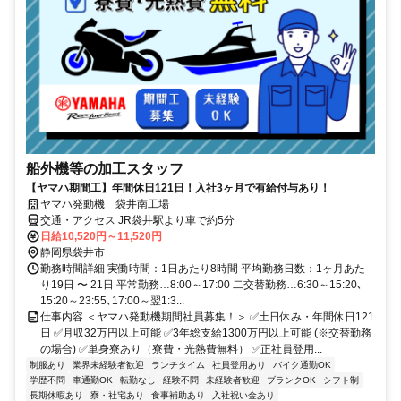
船外機等の加工スタッフ
【ヤマハ期間工】年間休日121日！入社3ヶ月で有給付与あり！
ヤマハ発動機 袋井南工場
交通・アクセス JR袋井駅より車で約5分
日給10,520円～11,520円
静岡県袋井市
勤務時間詳細 実働時間：1日あたり8時間 平均勤務日数：1ヶ月あた
り19日 〜 21日 平常勤務…8:00～17:00 二交替勤務…6:30～15:20､
15:20～23:55､17:00～翌1:3...
仕事内容 ＜ヤマハ発動機期間社員募集！＞ ✅土日休み・年間休日121
日 ✅月収32万円以上可能 ✅3年総支給1300万円以上可能 (※交替勤務
の場合) ✅単身寮あり（寮費・光熱費無料） ✅正社員登用...
制服あり
業界未経験者歓迎
ランチタイム
社員登用あり
バイク通勤OK
学歴不問
車通勤OK
転勤なし
経験不問
未経験者歓迎
ブランクOK
シフト制
長期休暇あり
寮・社宅あり
食事補助あり
入社祝い金あり