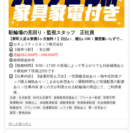
駐輪場の見回り・監視スタッフ 正社員
【寮即入居＆寮費3ヶ月無料！】日払い、週払いOK！履歴書いらずで採
用率99％で安定生活スタート！
セキュリティスタッフ株式会社
【最寄り駅】 ・非公開
月給262,000円～299,000円
静岡県袋井市
【勤務時間】 8:00～17:00 ※現場によって早上がりでも日給補償あり
※最短終了現場は5分です
【仕事内容】 【猛暑対策も万全】 ✅空調服支給あり ✅熱中症対策グ
ッズ購入補助あり ✅こまめな休憩あり ✅通勤時間など現場配置の配慮
あり ✅仕事内容 多くの方が利用される駐輪場の周辺にて、ご利用者
様...
主婦・主夫歓迎
60代も応募可
資格取得支援あり
フリーター歓迎
学歴不問
車通勤OK
転勤なし
未経験者歓迎
経験者歓迎
有資格者歓迎
社会保険完備
制服貸与
ブランクOK
交通費支給
シフト制
昇給あり
寮・社宅あり
髪型・髪色自由
同じ企業の求人