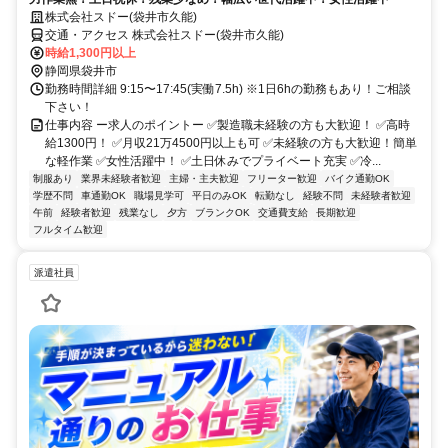
株式会社スドー(袋井市久能)
交通・アクセス 株式会社スドー(袋井市久能)
時給1,300円以上
静岡県袋井市
勤務時間詳細 9:15〜17:45(実働7.5h) ※1日6hの勤務もあり！ご相談
下さい！
仕事内容 ー求人のポイントー ✅製造職未経験の方も大歓迎！ ✅高時
給1300円！ ✅月収21万4500円以上も可 ✅未経験の方も大歓迎！簡単
な軽作業 ✅女性活躍中！ ✅土日休みでプライベート充実 ✅冷...
制服あり
業界未経験者歓迎
主婦・主夫歓迎
フリーター歓迎
バイク通勤OK
学歴不問
車通勤OK
職場見学可
平日のみOK
転勤なし
経験不問
未経験者歓迎
午前
経験者歓迎
残業なし
夕方
ブランクOK
交通費支給
長期歓迎
フルタイム歓迎
派遣社員