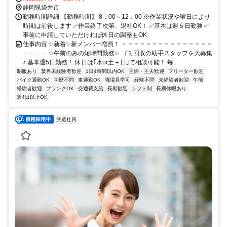
静岡県袋井市
勤務時間詳細 【勤務時間】 8：00～12：00 ※作業状況や曜日により
時間は前後します ✅作業終了次第、退社OK！ ✅基本は週５日勤務 ✅
事前に申請していただければ休日の調整もOK
仕事内容 ✨新着✨新メンバー増員！ ＝＝＝＝＝＝＝＝＝＝＝＝＝＝＝
＝＝＝＝ ✨午前のみの短時間勤務✨ ゴミ回収の助手スタッフを大募集
♪ 基本週5日勤務！ 休日は｢水or土＋日｣で相談可能！ 毎...
制服あり
業界未経験者歓迎
1日4時間以内OK
主婦・主夫歓迎
フリーター歓迎
バイク通勤OK
学歴不問
車通勤OK
職場見学可
経験不問
未経験者歓迎
午前
経験者歓迎
ブランクOK
交通費支給
長期歓迎
シフト制
長期休暇あり
週4日以上OK
派遣社員