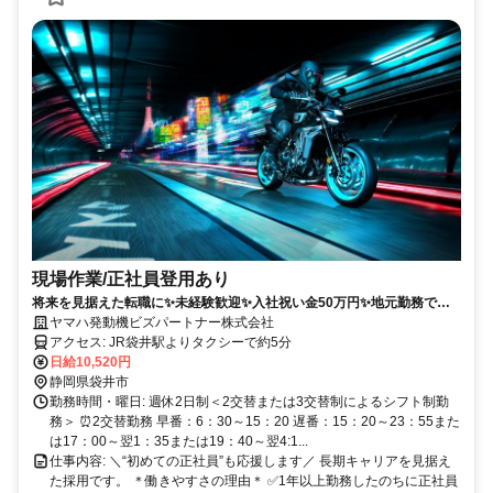
現場作業/正社員登用あり
将来を見据えた転職に✨未経験歓迎✨入社祝い金50万円✨地元勤務で安
心
ヤマハ発動機ビズパートナー株式会社
アクセス: JR袋井駅よりタクシーで約5分
日給10,520円
静岡県袋井市
勤務時間・曜日: 週休2日制＜2交替または3交替制によるシフト制勤
務＞ ⏰2交替勤務 早番：6：30～15：20 遅番：15：20～23：55また
は17：00～翌1：35または19：40～翌4:1...
仕事内容: ＼“初めての正社員”も応援します／ 長期キャリアを見据え
た採用です。 ＊働きやすさの理由＊ ✅1年以上勤務したのちに正社員