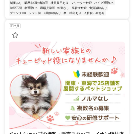
制服あり
業界未経験者歓迎
社員登用あり
フリーター歓迎
バイク通勤OK
学歴不問
車通勤OK
職場見学可
転勤なし
経験者歓迎
食費補助あり
ブランクOK
シフト制
長期休暇あり
寮・社宅あり
入社祝い金あり
正社員