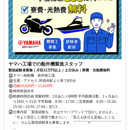
ヤマハ工場での船外機製造スタッフ
製造経験者募集｜月収32万円以上｜土日休み｜寮費・光熱費無料
ヤマハ発動機 袋井南工場
交通・アクセス JR袋井駅より車で約5分
日給10,520円～11,520円
静岡県袋井市
勤務時間詳細 実働時間：1日あたり8時間 平均勤務日数：1ヶ月あた
り19日 〜 21日 平常勤務…8:00～17:00 二交替勤務…6:30～15:20､
15:20～23:55､17:00～翌1:3...
仕事内容 「製造経験を、 次はヤマハブランドで活かしませんか。」
「今より安定した環境で働きたい」 「収入も休日も妥協したくな
い」 そんな製造経験者を募集します。 ￣￣￣￣V￣￣￣￣￣￣￣￣￣
...