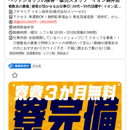
ペットショップの接客・販売スタッフ イオン袋井店
複数名の募集│接客が活かせるお仕事◎│20代～50代活躍中│イオン店内
のきれいな店舗│お買い物にも便利な環境
プチマリア イオン袋井店(株式会社スリーゼロ)
アクセス: 車通勤OK！無料駐車場あり 東名高速道路「袋井IC」から約
6分 新東名高速道路「遠州森町スマートIC」から約12分 天竜浜名湖
月給220,000円～285,000円
鉄道「遠江一宮駅」より車で9分 天竜浜名湖鉄道「細谷駅」より車で
静岡県袋井市
15分 JR東海道本線「袋井駅」より車で約15分
勤務時間・曜日: シフト制 10:00～20:00(実働8.5時間)
仕事内容: 全国展開しているペットショップにて スタッフを募集！！
◎複数名の募集で同時スタートの仲間がいて安心♪ \ 動物や接客好き
の方におすすめ/ ◎カワイイ子犬・子猫に囲まれて働ける! ◎販...
固定時間制
交通費支給
シフト制
昇給あり
正社員