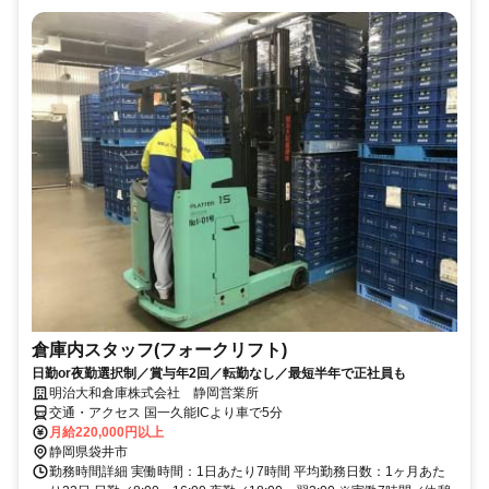
倉庫内スタッフ(フォークリフト)
日勤or夜勤選択制／賞与年2回／転勤なし／最短半年で正社員も
明治大和倉庫株式会社 静岡営業所
交通・アクセス 国一久能ICより車で5分
月給220,000円以上
静岡県袋井市
勤務時間詳細 実働時間：1日あたり7時間 平均勤務日数：1ヶ月あた