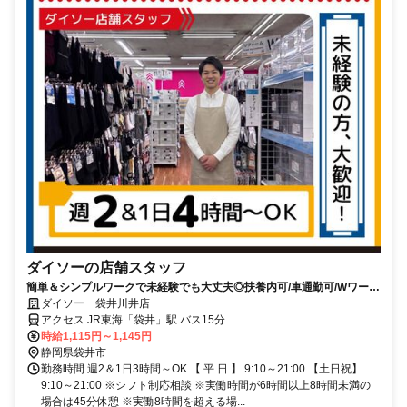
ダイソーの店舗スタッフ
簡単＆シンプルワークで未経験でも大丈夫◎扶養内可/車通勤可/Wワーク
可/短時間可/学生さん歓迎/交通費規程支給/制服支給
ダイソー 袋井川井店
アクセス JR東海「袋井」駅 バス15分
時給1,115円～1,145円
静岡県袋井市
勤務時間 週2＆1日3時間～OK 【 平 日 】 9:10～21:00 【土日祝】
9:10～21:00 ※シフト制応相談 ※実働時間が6時間以上8時間未満の
場合は45分休憩 ※実働8時間を超える場...