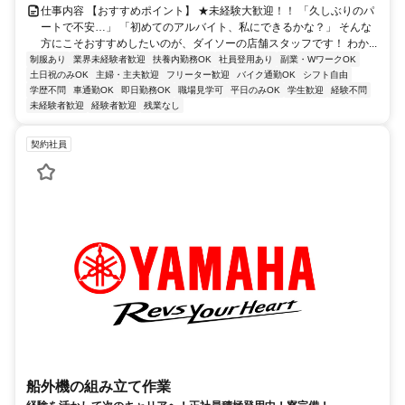
仕事内容 【おすすめポイント】 ★未経験大歓迎！！ 「久しぶりのパ
ートで不安…」 「初めてのアルバイト、私にできるかな？」 そんな
方にこそおすすめしたいのが、ダイソーの店舗スタッフです！ わか...
制服あり
業界未経験者歓迎
扶養内勤務OK
社員登用あり
副業・WワークOK
土日祝のみOK
主婦・主夫歓迎
フリーター歓迎
バイク通勤OK
シフト自由
学歴不問
車通勤OK
即日勤務OK
職場見学可
平日のみOK
学生歓迎
経験不問
未経験者歓迎
経験者歓迎
残業なし
契約社員
船外機の組み立て作業