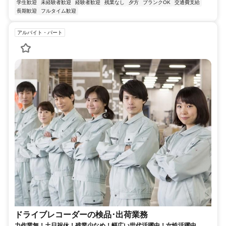
学生歓迎
未経験者歓迎
経験者歓迎
残業なし
夕方
ブランクOK
交通費支給
長期歓迎
フルタイム歓迎
アルバイト・パート
ドライブレコーダーの検品･出荷業務
力作業無！土日祝休！残業少なめ！幅広い世代活躍中！女性活躍中