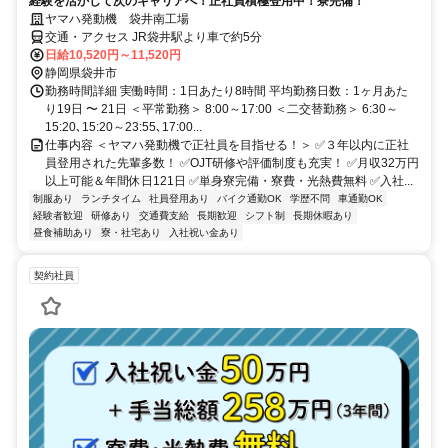
経験を活かして次のキャリアへ！正社員積極登用中！寮完備！
ヤマハ発動機 袋井南工場
交通・アクセス JR袋井駅より車で約5分
日給10,520円～11,520円
静岡県袋井市
勤務時間詳細 実働時間：1日あたり8時間 平均勤務日数：1ヶ月あた
り19日 〜 21日 ＜平常勤務＞ 8:00～17:00 ＜二交替勤務＞ 6:30～
15:20､15:20～23:55､17:00...
仕事内容 ＜ヤマハ発動機で正社員を目指せる！＞ ✅３年以内に正社
員登用された先輩多数！ ✅OJT研修や評価制度も充実！ ✅月収32万円
以上可能＆年間休日121日 ✅単身寮完備・寮費・光熱費無料 ✅入社...
制服あり
ランチタイム
社員登用あり
バイク通勤OK
学歴不問
車通勤OK
経験者歓迎
研修あり
交通費支給
長期歓迎
シフト制
長期休暇あり
昼食補助あり
寮・社宅あり
入社祝い金あり
契約社員