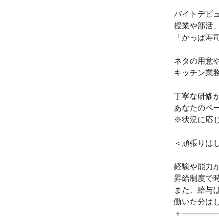
バイトデビ
授業や部活
「かっぱ寿
ネタの用意
キッチン業
丁寧な研修
あなたのペ
※状況に応
＜頑張りは
経験や能力
昇給制度で時
また、給与
働いた分は
＋──────