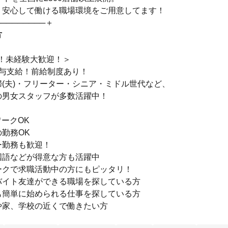
、安心して働ける職場環境をご用意してます！
─────────＋
方
K！未経験大歓迎！＞
給与支給！前給制度あり！
(夫)・フリーター・シニア・ミドル世代など、
の男女スタッフが多数活躍中！
ークOK
勤務OK
ー勤務も歓迎！
国語などが得意な方も活躍中
ークで求職活動中の方にもピッタリ！
バイト友達ができる職場を探している方
も簡単に始められる仕事を探している方
や家、学校の近くで働きたい方