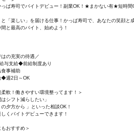
かっぱ寿司でバイトデビュー！副業OK！★まかない有★短時間
」と「楽しい」を届ける仕事！かっぱ寿司で、あなたの笑顔と
仲間と最高のバイト、始めよう！
ではの充実の待遇／
の給与支給◆前給制度あり
品食事補助
◆週2日～OK
超柔軟！働きやすい環境整ってます！＞
間はシフト減らしたい」
の夕方から 」といった相談OK！
楽しくバイトデビューできます！
にもおすすめ＞