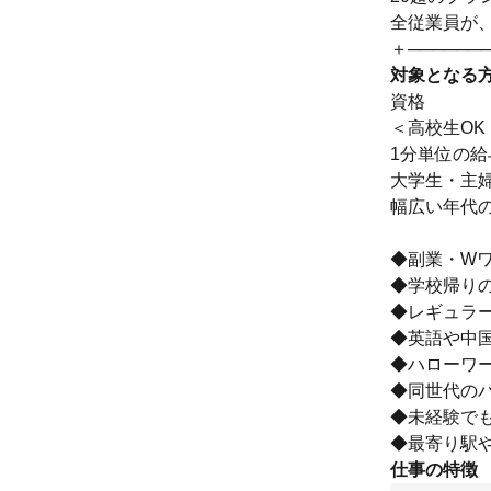
全従業員が
＋──────
対象となる
資格
＜高校生O
1分単位の
大学生・主婦
幅広い年代
◆副業・Wワ
◆学校帰りの
◆レギュラ
◆英語や中
◆ハローワ
◆同世代の
◆未経験で
◆最寄り駅
仕事の特徴