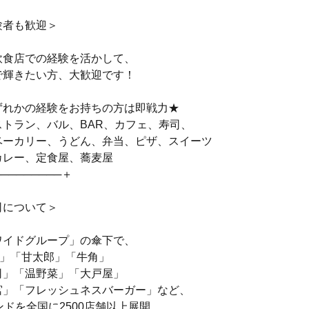
験者も歓迎＞
飲食店での経験を活かして、
で輝きたい方、大歓迎です！
ずれかの経験をお持ちの方は即戦力★
ストラン、バル、BAR、カフェ、寿司、
ベーカリー、うどん、弁当、ピザ、スイーツ
カレー、定食屋、蕎麦屋
─────────＋
司について＞
ワイドグループ」の傘下で、
酒場」「甘太郎」「牛角」
司」「温野菜」「大戸屋」
宮」「フレッシュネスバーガー」など、
ンドを全国に2500店舗以上展開。