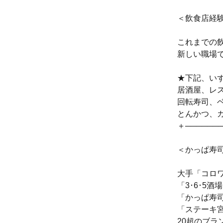
＜飲食店経
これまでの
新しい職場
★下記、い
居酒屋、レ
回転寿司、
とんかつ、
＋──────
＜かっぱ寿
大手「コロ
「3･6･5
「かっぱ寿
「ステーキ
20超のブラ