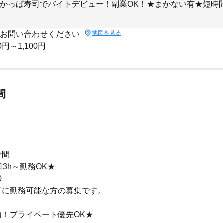
かっぱ寿司でバイトデビュー！副業OK！★まかない有★短時
地図を見る
 お問い合わせください
0円～1,100円
間
時間
日3h～勤務OK★
0
帯に勤務可能な方の募集です。
由！プライベート優先OK★