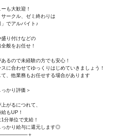
ューも大歓迎！
、サークル、ゼミ終わりは
司」でアルバイト♪
や盛り付けなどの
務全般をお任せ！
があるので未経験の方でも安心！
ースに合わせてゆっくりはじめていきましょう！
じて、他業務もお任せする場合があります
しっかり評価＞
が上がるにつれて、
給もUP！
は1分単位で支給！
しっかり給与に還元します◎
─────────＋