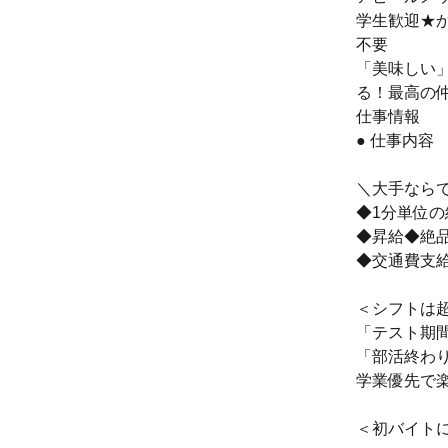
学生歓迎★
不要
「美味しい
る！最高の
仕事情報
● 仕事内容
＼大手なら
◆1分単位
◆昇給◆絶
◆交通費支給
＜シフトは
「テスト期
「部活終わり
学業優先で
＜初バイト