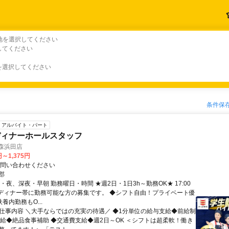
地を選択してください
してください
を選択してください
条件保
アルバイト・パート
ディナーホールスタッフ
森浜田店
円～1,375円
お問い合わせください
郡
・夜、深夜・早朝 勤務曜日・時間 ★週2日・1日3h～勤務OK★ 17:00
0 ※ディナー帯に勤務可能な方の募集です。 ◆シフト自由！プライベート優
扶養内勤務もO...
● 仕事内容 ＼大手ならではの充実の待遇／ ◆1分単位の給与支給◆前給制
昇給◆絶品食事補助 ◆交通費支給◆週2日～OK ＜シフトは超柔軟！働き