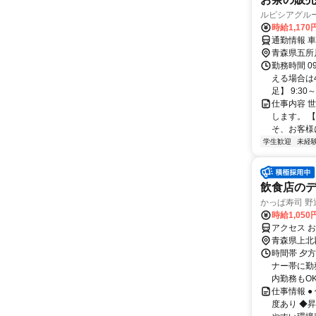
ルピシアグル
時給1,170
通勤情報 
青森県五所
勤務時間 0
える場合は
足】 9:30～2
仕事内容 
します。 
そ、お客様
学生歓迎
未経
飲食店の
かっぱ寿司 野
時給1,050
アクセス 
青森県上北
時間帯 夕方
ナー帯に勤
内勤務もOK！
仕事情報 
度あり ◆