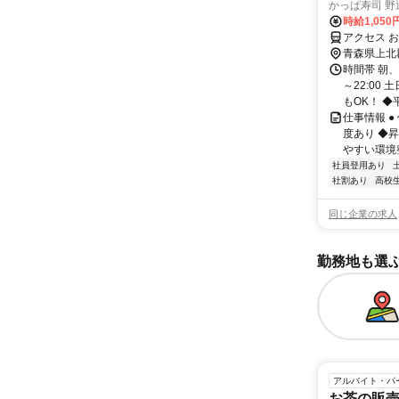
かっぱ寿司 野
時給1,050
アクセス 
青森県上北
時間帯 朝、
～22:00
もOK！ ◆平.
仕事情報 
度あり ◆
やすい環境整
社員登用あり
社割あり
高校
同じ企業の求人
勤務地も選
アルバイト・パ
お茶の販