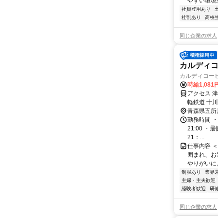
やすい環境整
社員登用あり
社割あり
高校
同じ企業の求人
カルディコ
カルディコー
時給1,08
アクセス 
軽鉄道 十
青森県五所
勤務時間 ・
21:00 ・
21：...
仕事内容 
囲まれ、お
やりがいに
制服あり
業界
主婦・主夫歓迎
経験者歓迎
研
同じ企業の求人