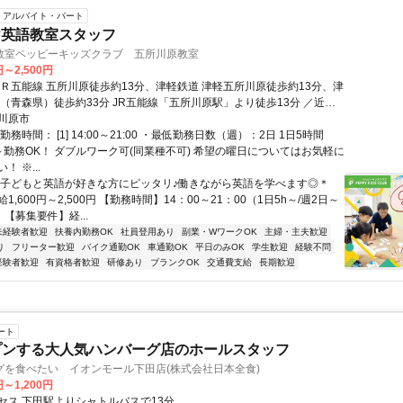
アルバイト・パート
け英語教室スタッフ
教室ペッピーキッズクラブ 五所川原教室
円～2,500円
ＪＲ五能線 五所川原徒歩約13分、津軽鉄道 津軽五所川原徒歩約13分、津
川（青森県）徒歩約33分 JR五能線「五所川原駅」より徒歩13分 ／近隣
務も応相談 ※屋内禁煙
川原市
務時間： [1] 14:00～21:00 ・最低勤務日数（週）：2日 1日5時間
～勤務OK！ ダブルワーク可(同業種不可) 希望の曜日についてはお気軽に
 ※...
＊子どもと英語が好きな方にピッタリ♪働きながら英語を学べます◎＊
1,600円～2,500円 【勤務時間】14：00～21：00（1日5h～/週2日～
 【募集要件】経...
未経験者歓迎
扶養内勤務OK
社員登用あり
副業・WワークOK
主婦・主夫歓迎
り
フリーター歓迎
バイク通勤OK
車通勤OK
平日のみOK
学生歓迎
経験不問
経験者歓迎
有資格者歓迎
研修あり
ブランクOK
交通費支給
長期歓迎
ート
プンする大人気ハンバーグ店のホールスタッフ
グを食べたい イオンモール下田店(株式会社日本全食)
円～1,200円
セス 下田駅よりシャトルバスで13分