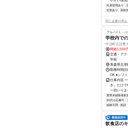
やすい環境整
社員登用あり
社割あり
高校
同じ企業の求人
アルバイト・パ
学校内で
中泊町公設塾
時給1,50
交通・アク
学校
青森県北津
勤務時間詳細
OK ●シ
仕事内容 
き』だけで
一切いりませ
業界未経験者歓
60代も応募可
経験不問
英語
飲食店の