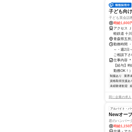
子ども向
子ども英会話
時給1,600
アクセス 
軽鉄道 十
教室への勤
青森県五所
勤務時間 ・勤
～・週2日
ご相談下さい！
仕事内容 
【給与】時給
勤務OK！）
制服あり
業界
資格取得支援あ
未経験者歓迎
同じ企業の求人
アルバイト・パ
Newオー
君のハンバー
時給1,150
交通・アク