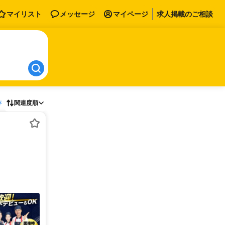
マイリスト
メッセージ
マイページ
求人掲載のご相談
存
関連度順