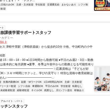
ってます！＞ 「テスト...
土日祝のみOK
主婦・主夫歓迎
学生歓迎
交通費支給
まかないあり
シフト制
生歓迎
ート
の放課後学習サポートスタッフ
ナカデミー
0円以上
セス 津軽中里駅（津軽鉄道線）から徒歩約10分 ※他、中泊町内の小中
軽郡
 15：00～18：00 ●1日1時間から勤務可能 ●平日のみ週2・3日～勤務
フトは基本的に毎月調整 ●夏季、冬季は午前中からの勤務となる可能性有り
━━━━━━━━━━━━━━━━━━━ ✨応募資格は『子どもが好
OK✨ スキマ時間にサクッと、学びの見守り！ 特別な資格や教育経験は
ん♪ ━━━━━━━━━━━━━━━...
迎
扶養内勤務OK
副業・WワークOK
1日4時間以内OK
主婦・主夫歓迎
フリーター歓迎
シフト自由
車通勤OK
平日のみOK
学生歓迎
転勤なし
未経験者歓迎
経験者歓迎
ネイルOK
残業なし
月1シフト提出
研修あり
アルバイト・パート
キッチンスタッフ