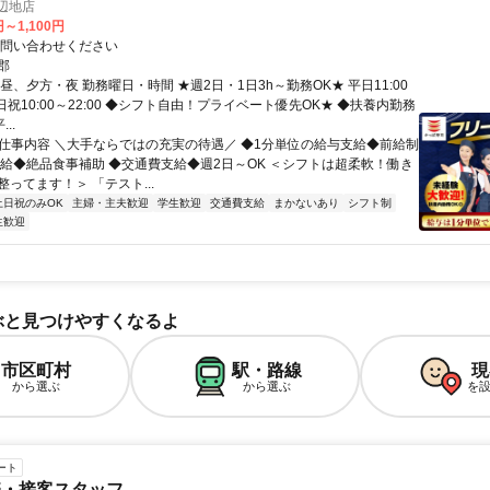
辺地店
円～1,100円
お問い合わせください
郡
昼、夕方・夜 勤務曜日・時間 ★週2日・1日3h～勤務OK★ 平日11:00
 土日祝10:00～22:00 ◆シフト自由！プライベート優先OK★ ◆扶養内勤務
..
● 仕事内容 ＼大手ならではの充実の待遇／ ◆1分単位の給与支給◆前給制
昇給◆絶品食事補助 ◆交通費支給◆週2日～OK ＜シフトは超柔軟！働き
ってます！＞ 「テスト...
土日祝のみOK
主婦・主夫歓迎
学生歓迎
交通費支給
まかないあり
シフト制
生歓迎
ぶと見つけやすくなるよ
市区町村
駅・路線
現
から選ぶ
から選ぶ
を
ート
売・接客スタッフ