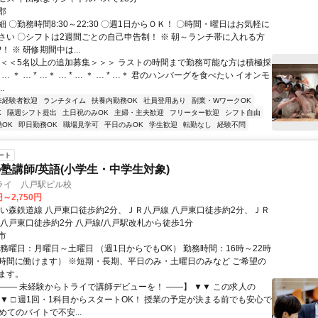
郡
 〇勤務時間8:30～22:30 〇週1日からＯＫ！ 〇時間・曜日はお気軽に
さい 〇シフトは2週間ごとの自己申告制！ ※ 朝～ランチ帯に入れる方
！ ※ 研修期間中は...
＜＜＜5名以上の追加募集＞＞＞ ラストの時間まで勤務可能な方は積極採
* … ＊ … * …＊ … * … ＊ … * …＊ 君のハンバーグを食べたい イオンモ
.
未経験者歓迎
ランチタイム
扶養内勤務OK
社員登用あり
副業・WワークOK
K
隔週シフト提出
土日祝のみOK
主婦・主夫歓迎
フリーター歓迎
シフト自由
OK
即日勤務OK
職場見学可
平日のみOK
学生歓迎
転勤なし
経験不問
ート
塾講師/英語(小学生・中学生対象)
ライ 八戸駅ビル校
円～2,750円
青い森鉄道線 八戸東口徒歩約2分、ＪＲ八戸線 八戸東口徒歩約2分、ＪＲ
 八戸東口徒歩約2分 八戸線/八戸駅改札から徒歩1分
市
勤務曜日：月曜日～土曜日 （週1日からでもOK） 勤務時間：16時～22時
時間に働けます） ※短期・長期、平日のみ・土曜日のみなど ご希望の
ます。
【―― 未経験からトライで講師デビューを！ ――】 ▼▼ この求人の
 ▼▼ □ 週1回・1科目からスタートOK！ 授業の予定が決まる前でも安心で
初めてのバイトで不安...