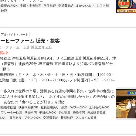
ってます！＞ 「テスト...
土日祝のみOK
主婦・主夫歓迎
学生歓迎
交通費支給
まかないあり
シフト制
生歓迎
アルバイト・パート
ーヒーファーム 販売・接客
ヒーファーム 五所川原エルム店
1円以上
津軽鉄道 津軽五所川原徒歩約19分、ＪＲ五能線 五所川原徒歩約21分、津
川（青森県）徒歩約29分 JR五能線 五所川原駅より弘南バス青森線20分
川原市
勤務曜日：月・火・水・木・金・土・日・祝 ・勤務時間： [1] 09:00～
最低勤務日数（週）：2日 ・9:00～21:00のシフト制 週2日～5日 ・9:00～
＜一歩入れば世界の市場。活気あるお店の仲間を募集＞ 世界中の食品に
気に入りを提案する楽しさ♪ 「おすすめが美味しかった」の声が日々の
。 あなたの「食べることが好き」を活か...
未経験者歓迎
扶養内勤務OK
社員登用あり
副業・WワークOK
土日祝のみOK
フリーター歓迎
学歴不問
平日のみOK
学生歓迎
経験不問
未経験者歓迎
修あり
賞与あり
ブランクOK
交通費支給
長期歓迎
フルタイム歓迎