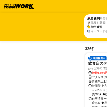
青森県
青森県
勤務
職種を選択
学生歓迎
学生歓迎
キーワード
336件
飲食店の
かっぱ寿司 青
時給1,050
アクセス 
青森県上北
時間帯 夕方
～23:0
先OK★ ◆
仕事情報 
度あり ◆