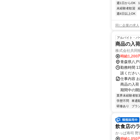
週1日からOK
未経験者歓迎
週4日以上OK
同じ企業の求人
アルバイト・パ
商品の入
株式会社共同
時給1,20
青森県八戸
勤務時間 1
談ください。
仕事内容 
商品の入荷・
期間中の開始
業界未経験者歓
学歴不問
車通勤
研修あり
ブラ
飲食店の
かっぱ寿司 野
時給1,050