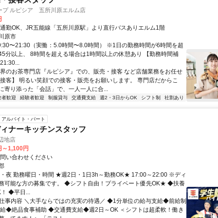
ープ ルピシア 五所川原エルム店
円
車通勤OK、JR五能線「五所川原駅」より直行バスありエルム1階
川原市
9:30〜21:30（実働：5.0時間〜8.0時間） ※1日の勤務時間が6時間を超
45分以上、 8時間を超える場合は1時間以上の休憩あり 【勤務時間補
1:30...
世界のお茶専門店『ルピシア』での、販売・接客 など店舗業務をお任せ
【接客】 明るい笑顔での接客・販売をお願いします。 専門店だからこ
に寄り添った「会話」で、一人一人に合...
験者歓迎
経験者歓迎
制服貸与
交通費支給
週2・3日からOK
シフト制
社割あり
アルバイト・パート
ディナーキッチンスタッフ
辺地店
円～1,100円
お問い合わせください
郡
・夜 勤務曜日・時間 ★週2日・1日3h～勤務OK★ 17:00～22:00 ※ディ
務可能な方の募集です。 ◆シフト自由！プライベート優先OK★ ◆扶養
 ◆平日...
● 仕事内容 ＼大手ならではの充実の待遇／ ◆1分単位の給与支給◆前給制
昇給◆絶品食事補助 ◆交通費支給◆週2日～OK ＜シフトは超柔軟！働き