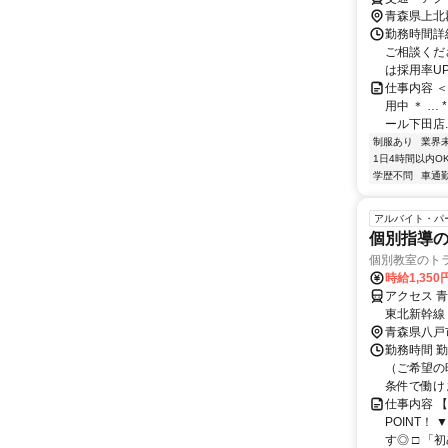
青森県上北
勤務時間詳細
ご相談くだ
は採用率UP
仕事内容 
用中 ＊ … 
ール下田店..
制服あり
業界
1日4時間以内O
学歴不問
車通勤
アルバイト・パ
個別指導の
個別教室のト
時給1,350
アクセス 
東北新幹線
青森県八戸
勤務時間 
（ご希望の
条件で働け
仕事内容 
POINT！
す◎ □ 「