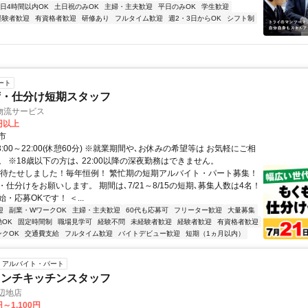
1日4時間以内OK
土日祝のみOK
主婦・主夫歓迎
平日のみOK
学生歓迎
経験者歓迎
有資格者歓迎
研修あり
フルタイム歓迎
週2・3日からOK
シフト制
ート
荷・仕分け短期スタッフ
物流サービス
0円以上
市
3:00～22:00(休憩60分) ※就業期間や､お休みの希望等は お気軽にご相
 ※18歳以下の方は､ 22:00以降の深夜勤務はできません。
お待たせしました！毎年恒例！ 繁忙期の短期アルバイト・パート募集！
仕分けをお願いします。 期間は､7/21～8/15の短期､募集人数は4名！
・応募OKです！ ＜...
迎
副業・WワークOK
主婦・主夫歓迎
60代も応募可
フリーター歓迎
大量募集
OK
固定時間制
職場見学可
経験不問
未経験者歓迎
経験者歓迎
有資格者歓迎
ンクOK
交通費支給
フルタイム歓迎
バイトデビュー歓迎
短期（1ヵ月以内）
アルバイト・パート
ランチキッチンスタッフ
辺地店
円～1,100円