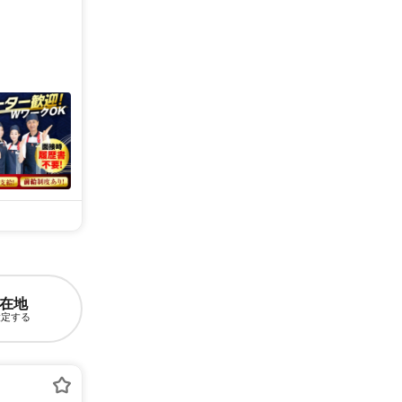
在地
設定する