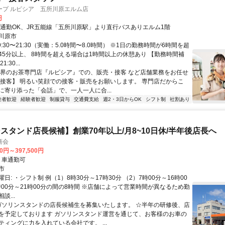
ープ ルピシア 五所川原エルム店
円
車通勤OK、JR五能線「五所川原駅」より直行バスありエルム1階
川原市
9:30〜21:30（実働：5.0時間〜8.0時間） ※1日の勤務時間が6時間を超
45分以上、 8時間を超える場合は1時間以上の休憩あり 【勤務時間補
1:30...
世界のお茶専門店『ルピシア』での、販売・接客 など店舗業務をお任せ
【接客】 明るい笑顔での接客・販売をお願いします。 専門店だからこ
に寄り添った「会話」で、一人一人に合...
験者歓迎
経験者歓迎
制服貸与
交通費支給
週2・3日からOK
シフト制
社割あり
スタンド店長候補】創業70年以上/月8~10日休/半年後店長へ
商会
00円～397,500円
クセス: ・車通勤可
市
日: ・シフト制 例（1）8時30分～17時30分 （2）7時00分～16時00
時00分～21時00分の間の8時間 ※店舗によって営業時間が異なるため勤
談...
 ガソリンスタンドの店長候補生を募集いたします。 ☆半年の研修後、店
を予定しております ガソリンスタンド運営を通じて、お客様のお車の
ティングに力を入れている会社です。 ...