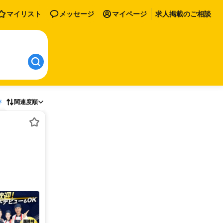
マイリスト
メッセージ
マイページ
求人掲載のご相談
存
関連度順