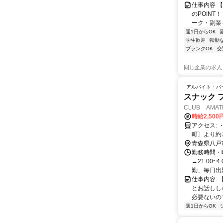
仕事内容 
のPOINT
ーク・副業も
週1日からOK
学生歓迎
転勤
ブランクOK
交
同じ企業の求人
アルバイト・パ
スナック 
CLUB AMAT
時給2,500
アクセス: ・本八戸駅より約1.0km 徒歩で約13分 ・八戸中心街ターミナル〔六日
町〕より約
青森県八戸
勤務時間・曜
→21:00
勤、毎日出勤な
仕事内容:
とお話しし
必要ないので
週1日からOK