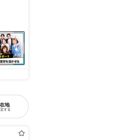
在地
設定する