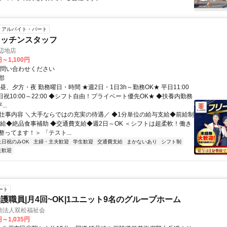
アルバイト・パート
キッチンスタッフ
辺地店
円～1,100円
お問い合わせください
郡
昼、夕方・夜 勤務曜日・時間 ★週2日・1日3h～勤務OK★ 平日11:00
 土日祝10:00～22:00 ◆シフト自由！プライベート優先OK★ ◆扶養内勤務
..
● 仕事内容 ＼大手ならではの充実の待遇／ ◆1分単位の給与支給◆前給制
昇給◆絶品食事補助 ◆交通費支給◆週2日～OK ＜シフトは超柔軟！働き
ってます！＞ 「テスト...
土日祝のみOK
主婦・主夫歓迎
学生歓迎
交通費支給
まかないあり
シフト制
生歓迎
ート
護職員|月4回~OK|1ユニット9名のグループホーム
動法人双松福祉会
円～1,035円