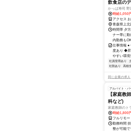
飲食店の
かっぱ寿司 野
時給1,050
アクセス 
青森県上北
時間帯 夕方
ナー帯に勤
内勤務もOK！
仕事情報 
度あり ◆
やすい環境整
社員登用あり
社割あり
高校
同じ企業の求人
アルバイト・パ
【家庭教師
科など)
家庭教師のト
時給1,800
フルリモー
勤務時間 
整が可能で