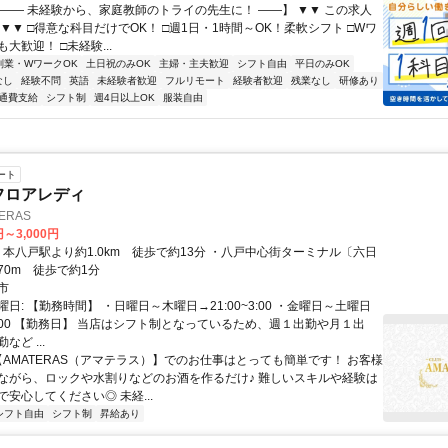
【―― 未経験から、家庭教師のトライの先生に！ ――】 ▼▼ この求人
！ ▼▼ □得意な科目だけでOK！ □週1日・1時間～OK！柔軟シフト □Wワ
大歓迎！ □未経験...
副業・WワークOK
土日祝のみOK
主婦・主夫歓迎
シフト自由
平日のみOK
なし
経験不問
英語
未経験者歓迎
フルリモート
経験者歓迎
残業なし
研修あり
通費支給
シフト制
週4日以上OK
服装自由
ート
フロアレディ
ERAS
円～3,000円
70m 徒歩で約1分
市
日: 【勤務時間】 ・日曜日～木曜日→21:00~3:00 ・金曜日～土曜日
~4:00 【勤務日】 当店はシフト制となっているため、週１出勤や月１出
ど ...
 【AMATERAS（アマテラス）】でのお仕事はとっても簡単です！ お客様
ながら、ロックや水割りなどのお酒を作るだけ♪ 難しいスキルや経験は
安心してください◎ 未経...
シフト自由
シフト制
昇給あり