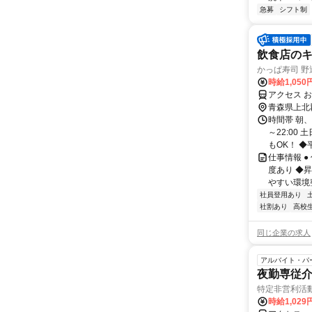
急募
シフト制
飲食店の
かっぱ寿司 野
時給1,050
アクセス 
青森県上北
時間帯 朝、
～22:00
もOK！ ◆平.
仕事情報 
度あり ◆
やすい環境整
社員登用あり
社割あり
高校
同じ企業の求人
アルバイト・パ
夜勤専従介
特定非営利活
時給1,029