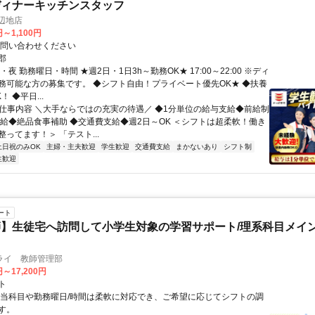
ディナーキッチンスタッフ
辺地店
円～1,100円
お問い合わせください
郡
・夜 勤務曜日・時間 ★週2日・1日3h～勤務OK★ 17:00～22:00 ※ディ
務可能な方の募集です。 ◆シフト自由！プライベート優先OK★ ◆扶養
 ◆平日...
● 仕事内容 ＼大手ならではの充実の待遇／ ◆1分単位の給与支給◆前給制
昇給◆絶品食事補助 ◆交通費支給◆週2日～OK ＜シフトは超柔軟！働き
ってます！＞ 「テスト...
土日祝のみOK
主婦・主夫歓迎
学生歓迎
交通費支給
まかないあり
シフト制
生歓迎
ート
】生徒宅へ訪問して小学生対象の学習サポート/理系科目メイン
ライ 教師管理部
円～17,200円
ト
担当科目や勤務曜日/時間は柔軟に対応でき、ご希望に応じてシフトの調
す。