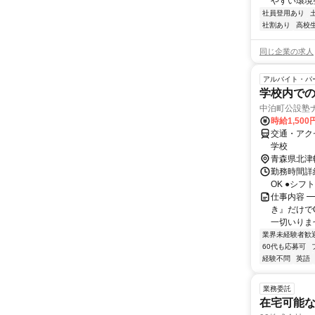
やすい環境整
社員登用あり
社割あり
高校
同じ企業の求人
アルバイト・パ
学校内で
中泊町公設塾
時給1,50
交通・アク
学校
青森県北津
勤務時間詳細
OK ●シ
仕事内容 
き』だけで
一切いりませ
業界未経験者歓
60代も応募可
経験不問
英語
業務委託
在宅可能