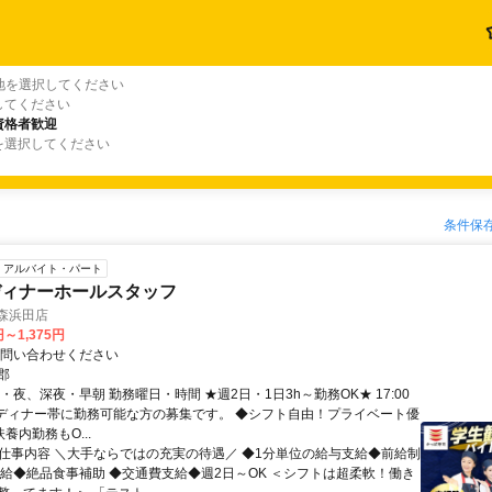
地を選択してください
してください
資格者歓迎
を選択してください
条件保
アルバイト・パート
ディナーホールスタッフ
森浜田店
円～1,375円
お問い合わせください
郡
・夜、深夜・早朝 勤務曜日・時間 ★週2日・1日3h～勤務OK★ 17:00
0 ※ディナー帯に勤務可能な方の募集です。 ◆シフト自由！プライベート優
扶養内勤務もO...
● 仕事内容 ＼大手ならではの充実の待遇／ ◆1分単位の給与支給◆前給制
昇給◆絶品食事補助 ◆交通費支給◆週2日～OK ＜シフトは超柔軟！働き