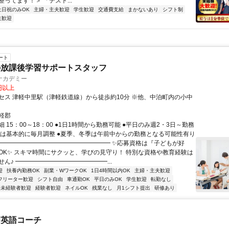
ってます！＞ 「テスト...
土日祝のみOK
主婦・主夫歓迎
学生歓迎
交通費支給
まかないあり
シフト制
生歓迎
ート
の放課後学習サポートスタッフ
ナカデミー
0円以上
セス 津軽中里駅（津軽鉄道線）から徒歩約10分 ※他、中泊町内の小中
軽郡
 15：00～18：00 ●1日1時間から勤務可能 ●平日のみ週2・3日～勤務
フトは基本的に毎月調整 ●夏季、冬季は午前中からの勤務となる可能性有り
━━━━━━━━━━━━━━━━━━━ ✨応募資格は『子どもが好
OK✨ スキマ時間にサクッと、学びの見守り！ 特別な資格や教育経験は
ん♪ ━━━━━━━━━━━━━━━...
迎
扶養内勤務OK
副業・WワークOK
1日4時間以内OK
主婦・主夫歓迎
フリーター歓迎
シフト自由
車通勤OK
平日のみOK
学生歓迎
転勤なし
未経験者歓迎
経験者歓迎
ネイルOK
残業なし
月1シフト提出
研修あり
な英語コーチ