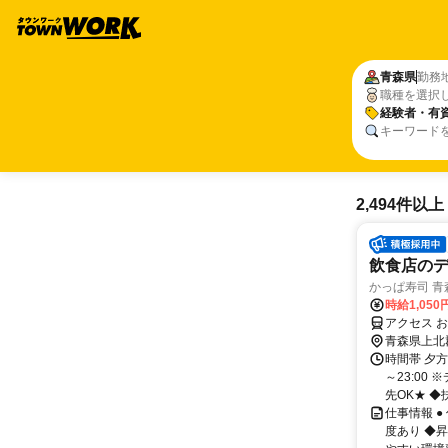
青森県
勤務
職種を選択
経験者・有
キーワード
2,494件以上
飲食店の
かっぱ寿司 青
時給1,050
アクセス 
青森県上北
時間帯 夕方
～23:0
先OK★ ◆
仕事情報 
度あり ◆