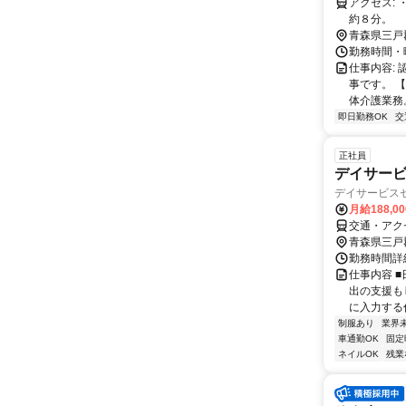
アクセス: ・八戸市民病院から約15分、国道45号線や三陸道種差海岸階上岳ICより
約８分。
青森県三戸
勤務時間・曜日
仕事内容:
事です。 
体介護業務。
即日勤務OK
交
正社員
デイサー
デイサービス
月給188,0
交通・アク
青森県三戸
勤務時間詳細
仕事内容 
出の支援も
に入力する作
制服あり
業界
車通勤OK
固定
ネイルOK
残業