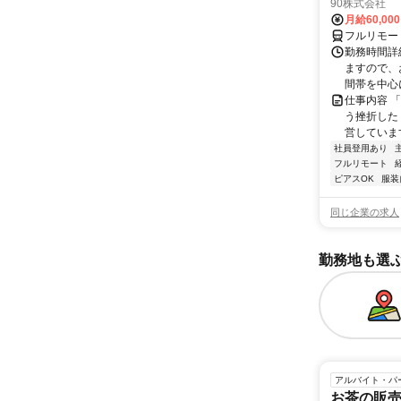
90株式会社
月給60,00
フルリモー
勤務時間詳
ますので、お
間帯を中心に
仕事内容 
う挫折したく
営しています
社員登用あり
フルリモート
ピアスOK
服装
同じ企業の求人
勤務地も選
アルバイト・パ
お茶の販