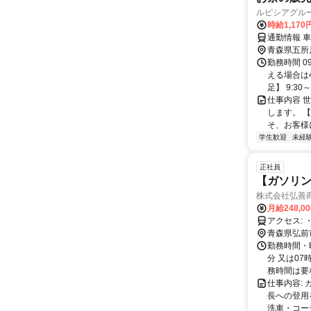
ルピシアグル
時給1,170
通勤情報 
青森県五所
勤務時間 0
える場合は
足】 9:30～2
仕事内容 
します。 
そ、お客様
学生歓迎
未経
正社員
【ガソリン
株式会社弘善
月給248,0
ア
青森県弘前
勤務時間・曜
分 又は07
務時間は要相
仕事内容:
長への登用
洗車・コー