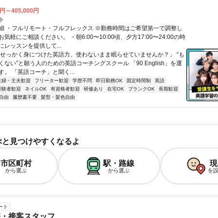
0円～405,000円
ト
細 ・フルリモート・フルフレックス ※勤務時間はご希望第一で調整し
気軽にご相談ください。 ・朝6:00〜10:00頃、夕方17:00〜24:00の時
レッスンを提供して...
「せっかく身につけた英語力、使わないまま眠らせていませんか？」 “も
ない”と願う人のための英語コーチングスクール 「90 English」を運
。 「英語コーチ」と聞く...
主婦・主夫歓迎
フリーター歓迎
学歴不問
即日勤務OK
固定時間制
英語
経験者歓迎
ネイルOK
有資格者歓迎
研修あり
在宅OK
ブランクOK
長期歓迎
自由
履歴書不要
髪型・髪色自由
ぶと見つけやすくなるよ
市区町村
駅・路線
現
から選ぶ
から選ぶ
を
ート
売・接客スタッフ