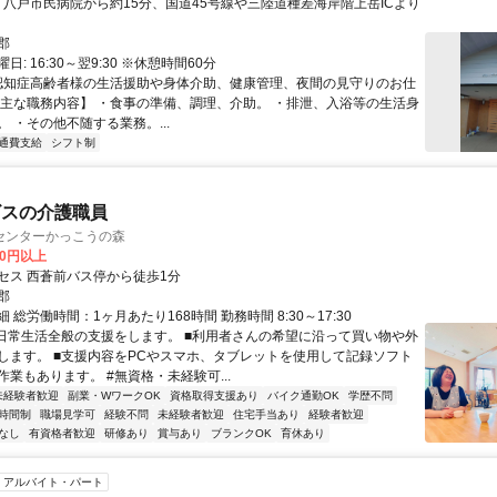
郡
: 16:30～翌9:30 ※休憩時間60分
 認知症高齢者様の生活援助や身体介助、健康管理、夜間の見守りのお仕
【主な職務内容】 ・食事の準備、調理、介助。 ・排泄、入浴等の生活身
 ・その他不随する業務。...
通費支給
シフト制
ビスの介護職員
センターかっこうの森
00円以上
セス 西蒼前バス停から徒歩1分
郡
 総労働時間：1ヶ月あたり168時間 勤務時間 8:30～17:30
■日常生活全般の支援をします。 ■利用者さんの希望に沿って買い物や外
します。 ■支援内容をPCやスマホ、タブレットを使用して記録ソフト
業もあります。 #無資格・未経験可...
未経験者歓迎
副業・WワークOK
資格取得支援あり
バイク通勤OK
学歴不問
時間制
職場見学可
経験不問
未経験者歓迎
住宅手当あり
経験者歓迎
なし
有資格者歓迎
研修あり
賞与あり
ブランクOK
育休あり
アルバイト・パート