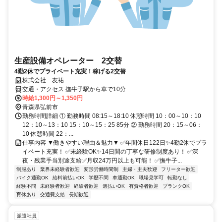
生産設備オペレーター 2交替
4勤2休でプライベート充実！稼げる2交替
株式会社 友祐
交通・アクセス 撫牛子駅から車で10分
時給1,300円～1,350円
青森県弘前市
勤務時間詳細 ① 勤務時間 08:15～18:10 休憩時間 10：00～10：10
12：10～13：10 15：10～15：25 85分 ② 勤務時間 20：15～06：
10 休憩時間 22：...
仕事内容 ▼働きやすい理由＆魅力▼ ✅年間休日122日✨4勤2休でプラ
イベート充実！ ✅未経験OK✨14日間の丁寧な研修制度あり！ ✅深
夜・残業手当別途支給✅月収24万円以上も可能！ ✅撫牛子...
制服あり
業界未経験者歓迎
変形労働時間制
主婦・主夫歓迎
フリーター歓迎
バイク通勤OK
給料前払いOK
学歴不問
車通勤OK
職場見学可
転勤なし
経験不問
未経験者歓迎
経験者歓迎
週払いOK
有資格者歓迎
ブランクOK
育休あり
交通費支給
長期歓迎
派遣社員