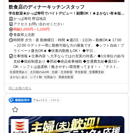
飲食店のディナーキッチンスタッフ
学生歓迎★かっぱ寿司でバイトデビュー！副業OK！★まかない有★短時
間OK★履歴書不要
かっぱ寿司 野辺地店
アクセス お問い合わせください
時給1,050円～1,100円
青森県上北郡
時間帯 夕方・夜 勤務曜日・時間 ★週2日・1日3h～勤務OK★ 17:00
～22:00 ※ディナー帯に勤務可能な方の募集です。 ◆シフト自由！プ
ライベート優先OK★ ◆扶養内勤務もOK！ ◆平日...
仕事情報 ● 仕事内容 ＼大手ならではの充実の待遇／ ◆1分単位の給与
支給◆前給制度あり ◆昇給◆絶品食事補助 ◆交通費支給◆週2日～
OK ＜シフトは超柔軟！働きやすい環境整ってます！＞ 「テスト...
社員登用あり
土日祝のみOK
主婦・主夫歓迎
学生歓迎
交通費支給
まかないあり
シフト制
社割あり
高校生歓迎
同じ企業の求人
アルバイト・パート