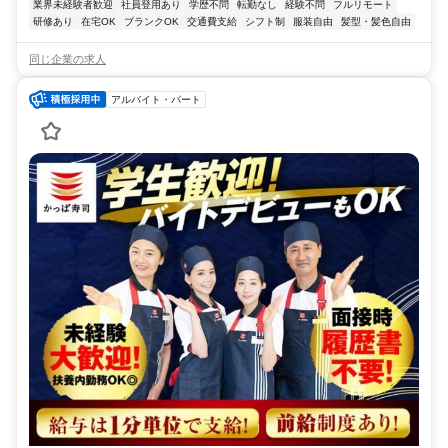
業界未経験者歓迎
社員登用あり
学歴不問
転勤なし
経験不問
フルリモート
研修あり
在宅OK
ブランクOK
交通費支給
シフト制
服装自由
髪型・髪色自由
同じ企業の求人
アルバイト・パート