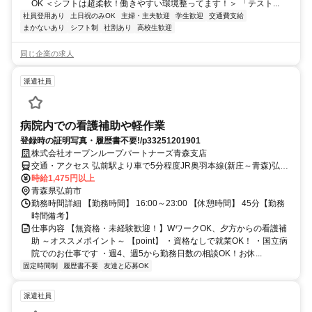
OK ＜シフトは超柔軟！働きやすい環境整ってます！＞ 「テスト...
社員登用あり
土日祝のみOK
主婦・主夫歓迎
学生歓迎
交通費支給
まかないあり
シフト制
社割あり
高校生歓迎
同じ企業の求人
派遣社員
病院内での看護補助や軽作業
登録時の証明写真・履歴書不要!/p33251201901
株式会社オープンループパートナーズ青森支店
交通・アクセス 弘前駅より車で5分程度JR奥羽本線(新庄～青森)弘前
JR奥羽本線(新庄～青森)弘前
時給1,475円以上
青森県弘前市
勤務時間詳細 【勤務時間】 16:00～23:00 【休憩時間】 45分【勤務
時間備考】
仕事内容 【無資格・未経験歓迎！】WワークOK、夕方からの看護補
助 ～オススメポイント～ 【point】 ・資格なしで就業OK！ ・国立病
院でのお仕事です ・週4、週5から勤務日数の相談OK！お休...
固定時間制
履歴書不要
友達と応募OK
派遣社員