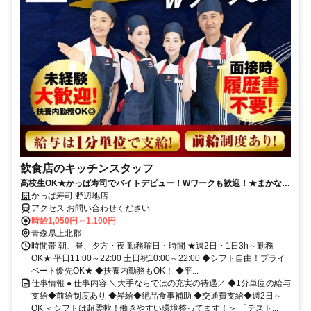
飲食店のキッチンスタッフ
高校生OK★かっぱ寿司でバイトデビュー！Wワークも歓迎！★まかない
有★短時間OK★履歴書不要
かっぱ寿司 野辺地店
アクセス お問い合わせください
時給1,050円～1,100円
青森県上北郡
時間帯 朝、昼、夕方・夜 勤務曜日・時間 ★週2日・1日3h～勤務
OK★ 平日11:00～22:00 土日祝10:00～22:00 ◆シフト自由！プライ
ベート優先OK★ ◆扶養内勤務もOK！ ◆平...
仕事情報 ● 仕事内容 ＼大手ならではの充実の待遇／ ◆1分単位の給与
支給◆前給制度あり ◆昇給◆絶品食事補助 ◆交通費支給◆週2日～
OK ＜シフトは超柔軟！働きやすい環境整ってます！＞ 「テスト...