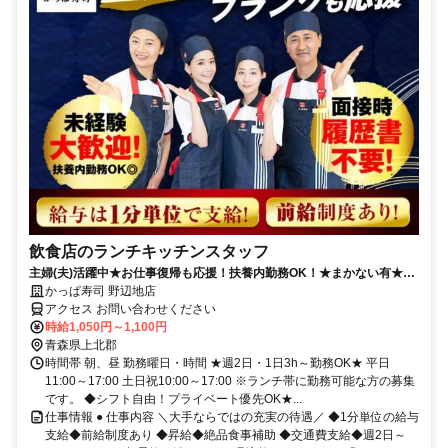
飲食店のランチキッチンスタッフ
主婦(夫)活躍中★お仕事復帰も応援！扶養内勤務OK！★まかない有★短
時間OK★履歴書不要
かっぱ寿司 野辺地店
アクセス お問い合わせください
時給1,050円～1,100円
青森県上北郡
時間帯 朝、昼 勤務曜日・時間 ★週2日・1日3h～勤務OK★ 平日
11:00～17:00 土日祝10:00～17:00 ※ランチ帯に勤務可能な方の募集
です。 ◆シフト自由！プライベート優先OK★...
仕事情報 ● 仕事内容 ＼大手ならではの充実の待遇／ ◆1分単位の給与
支給◆前給制度あり ◆昇給◆絶品食事補助 ◆交通費支給◆週2日～