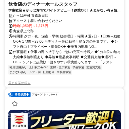
飲食店のディナーホールスタッフ
学生歓迎★かっぱ寿司でバイトデビュー！副業OK！★まかない有★短時
間OK★履歴書不要
かっぱ寿司 青森浜田店
アクセス お問い合わせください
時給1,050円～1,375円
青森県上北郡
時間帯 夕方・夜、深夜・早朝 勤務曜日・時間 ★週2日・1日3h～勤務
OK★ 17:00～23:00 ※ディナー帯に勤務可能な方の募集です。 ◆シ
フト自由！プライベート優先OK★ ◆扶養内勤務もO...
仕事情報 ● 仕事内容 ＼大手ならではの充実の待遇／ ◆1分単位の給与
支給◆前給制度あり ◆昇給◆絶品食事補助 ◆交通費支給◆週2日～
OK ＜シフトは超柔軟！働きやすい環境整ってます！＞ 「テスト...
社員登用あり
土日祝のみOK
主婦・主夫歓迎
学生歓迎
交通費支給
まかないあり
シフト制
社割あり
高校生歓迎
同じ企業の求人
アルバイト・パート