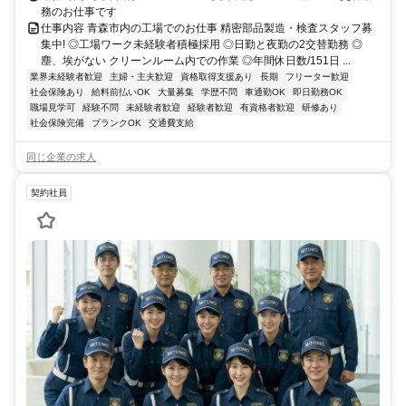
務のお仕事です
仕事内容 青森市内の工場でのお仕事 精密部品製造・検査スタッフ募
集中! ◎工場ワーク未経験者積極採用 ◎日勤と夜勤の2交替勤務 ◎
塵、埃がない クリーンルーム内での作業 ◎年間休日数/151日 ...
業界未経験者歓迎
主婦・主夫歓迎
資格取得支援あり
長期
フリーター歓迎
社会保険あり
給料前払いOK
大量募集
学歴不問
車通勤OK
即日勤務OK
職場見学可
経験不問
未経験者歓迎
経験者歓迎
有資格者歓迎
研修あり
社会保険完備
ブランクOK
交通費支給
同じ企業の求人
契約社員