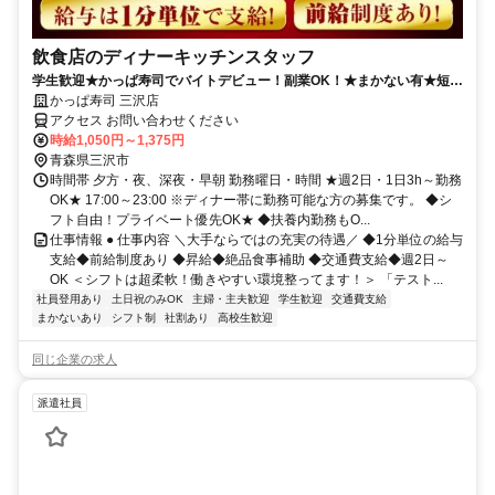
飲食店のディナーキッチンスタッフ
学生歓迎★かっぱ寿司でバイトデビュー！副業OK！★まかない有★短時
間OK★履歴書不要
かっぱ寿司 三沢店
アクセス お問い合わせください
時給1,050円～1,375円
青森県三沢市
時間帯 夕方・夜、深夜・早朝 勤務曜日・時間 ★週2日・1日3h～勤務
OK★ 17:00～23:00 ※ディナー帯に勤務可能な方の募集です。 ◆シ
フト自由！プライベート優先OK★ ◆扶養内勤務もO...
仕事情報 ● 仕事内容 ＼大手ならではの充実の待遇／ ◆1分単位の給与
支給◆前給制度あり ◆昇給◆絶品食事補助 ◆交通費支給◆週2日～
OK ＜シフトは超柔軟！働きやすい環境整ってます！＞ 「テスト...
社員登用あり
土日祝のみOK
主婦・主夫歓迎
学生歓迎
交通費支給
まかないあり
シフト制
社割あり
高校生歓迎
同じ企業の求人
派遣社員