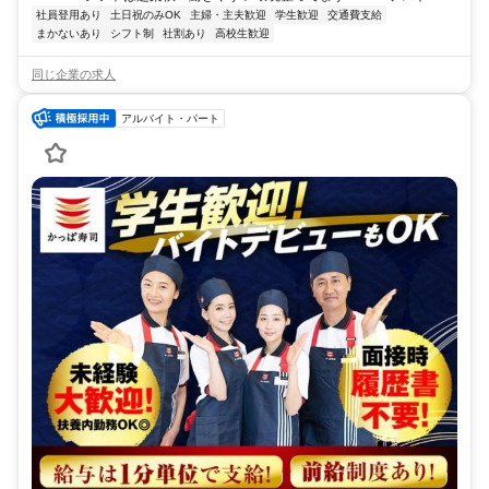
社員登用あり
土日祝のみOK
主婦・主夫歓迎
学生歓迎
交通費支給
まかないあり
シフト制
社割あり
高校生歓迎
同じ企業の求人
アルバイト・パート