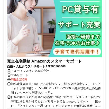
完全在宅勤務|Amazonカスタマーサポート
面接～入社までフルリモート！/1260705400
アルティウスリンク株式会社
フルリモート
時給1,200円
勤務時間詳細 ⏩8:50-22:00の間でシフト制 ※会社指定シフト 《シフ
ト例》実働8時間 ・8:50-18:00 ・12:50-22:00 ※健康管理のため勤務
間インターバル 設定あり ※所...
仕事内容 ✨人気の完全在宅勤務✨ 通勤ゼロでストレスフリー 自分の
時間にゆとりが持てます♪ ✅リモートでもしっかりサポート！ 「困っ
た」「どうしよう」と思ったら すぐにチャットで相談OK 業務中の...