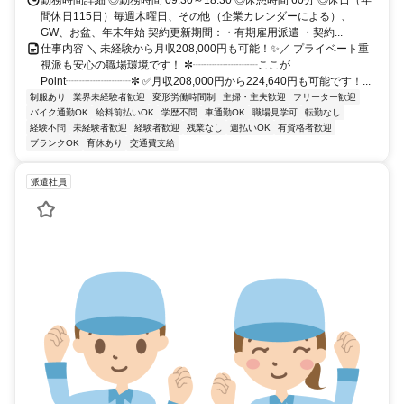
勤務時間詳細 ◎勤務時間 09:30～18:30 ◎休憩時間 60分 ◎休日（年
間休日115日）毎週木曜日、その他（企業カレンダーによる）、
GW、お盆、年末年始 契約更新期間：・有期雇用派遣 ・契約...
仕事内容 ＼ 未経験から月収208,000円も可能！✨／ プライベート重
視派も安心の職場環境です！ ✼┈┈┈┈┈┈ここが
Point┈┈┈┈┈┈✼ ✅月収208,000円から224,640円も可能です！...
制服あり
業界未経験者歓迎
変形労働時間制
主婦・主夫歓迎
フリーター歓迎
バイク通勤OK
給料前払いOK
学歴不問
車通勤OK
職場見学可
転勤なし
経験不問
未経験者歓迎
経験者歓迎
残業なし
週払いOK
有資格者歓迎
ブランクOK
育休あり
交通費支給
派遣社員