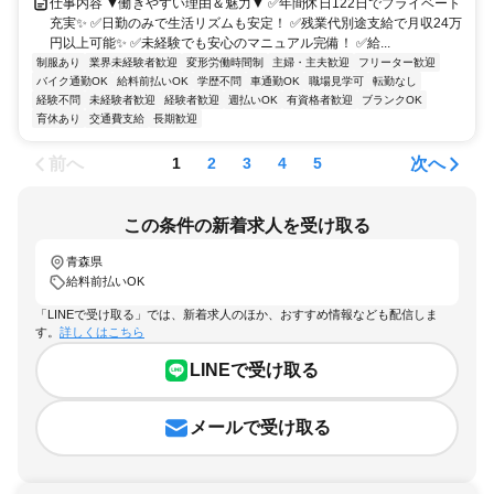
仕事内容 ▼働きやすい理由＆魅力▼ ✅年間休日122日でプライベート
充実✨ ✅日勤のみで生活リズムも安定！ ✅残業代別途支給で月収24万
円以上可能✨ ✅未経験でも安心のマニュアル完備！ ✅給...
制服あり
業界未経験者歓迎
変形労働時間制
主婦・主夫歓迎
フリーター歓迎
バイク通勤OK
給料前払いOK
学歴不問
車通勤OK
職場見学可
転勤なし
経験不問
未経験者歓迎
経験者歓迎
週払いOK
有資格者歓迎
ブランクOK
育休あり
交通費支給
長期歓迎
前へ
次へ
1
2
3
4
5
この条件の新着求人を受け取る
青森県
給料前払いOK
「LINEで受け取る」では、新着求人のほか、おすすめ情報なども配信しま
す。
詳しくはこちら
LINEで受け取る
メールで受け取る