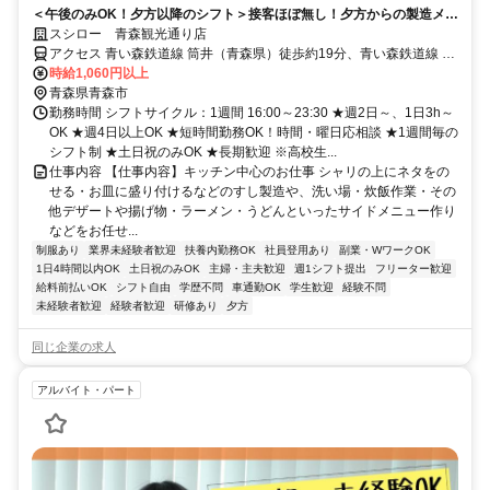
＜午後のみOK！夕方以降のシフト＞接客ほぼ無し！夕方からの製造メイ
ンでコツコツ働ける
スシロー 青森観光通り店
アクセス 青い森鉄道線 筒井（青森県）徒歩約19分、青い森鉄道線 東
青森徒歩約36分、連絡バス 青森徒歩約41分
時給1,060円以上
青森県青森市
勤務時間 シフトサイクル：1週間 16:00～23:30 ★週2日～、1日3h～
OK ★週4日以上OK ★短時間勤務OK！時間・曜日応相談 ★1週間毎の
シフト制 ★土日祝のみOK ★長期歓迎 ※高校生...
仕事内容 【仕事内容】キッチン中心のお仕事 シャリの上にネタをの
せる・お皿に盛り付けるなどのすし製造や、洗い場・炊飯作業・その
他デザートや揚げ物・ラーメン・うどんといったサイドメニュー作り
などをお任せ...
制服あり
業界未経験者歓迎
扶養内勤務OK
社員登用あり
副業・WワークOK
1日4時間以内OK
土日祝のみOK
主婦・主夫歓迎
週1シフト提出
フリーター歓迎
給料前払いOK
シフト自由
学歴不問
車通勤OK
学生歓迎
経験不問
未経験者歓迎
経験者歓迎
研修あり
夕方
同じ企業の求人
アルバイト・パート