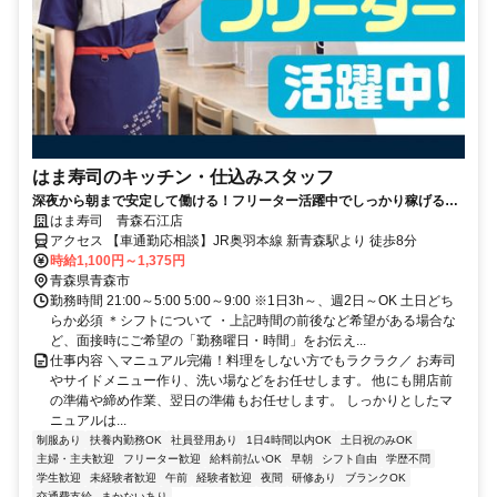
はま寿司のキッチン・仕込みスタッフ
深夜から朝まで安定して働ける！フリーター活躍中でしっかり稼げる環
境です◎
はま寿司 青森石江店
アクセス 【車通勤応相談】JR奥羽本線 新青森駅より 徒歩8分
時給1,100円～1,375円
青森県青森市
勤務時間 21:00～5:00 5:00～9:00 ※1日3h～、週2日～OK 土日どち
らか必須 ＊シフトについて ・上記時間の前後など希望がある場合な
ど、面接時にご希望の「勤務曜日・時間」をお伝え...
仕事内容 ＼マニュアル完備！料理をしない方でもラクラク／ お寿司
やサイドメニュー作り、洗い場などをお任せします。 他にも開店前
の準備や締め作業、翌日の準備もお任せします。 しっかりとしたマ
ニュアルは...
制服あり
扶養内勤務OK
社員登用あり
1日4時間以内OK
土日祝のみOK
主婦・主夫歓迎
フリーター歓迎
給料前払いOK
早朝
シフト自由
学歴不問
学生歓迎
未経験者歓迎
午前
経験者歓迎
夜間
研修あり
ブランクOK
交通費支給
まかないあり