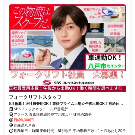
フォークリフトスタッフ
6月急募！正社員登用OK！東証プライム上場☆午後出勤OK！有給休暇
取りやすい◎
SBSフレックネット 八戸営業所
アクセス 青森鉄道線陸奥市川駅より 徒歩約29分
日給8,360円
青森県八戸市
勤務曜日・時間 実働時間：8時間/日 平均勤務日数：1ヶ月あたり20日