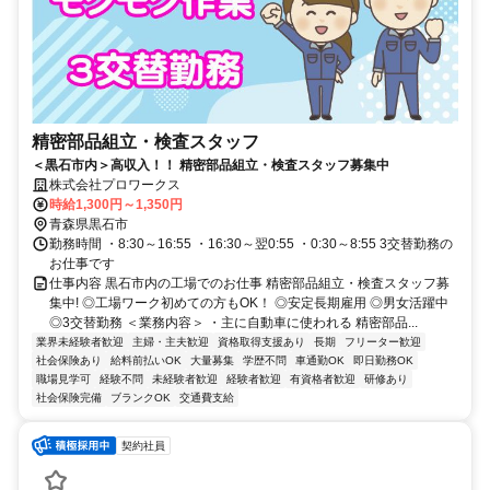
精密部品組立・検査スタッフ
＜黒石市内＞高収入！！ 精密部品組立・検査スタッフ募集中
株式会社プロワークス
時給1,300円～1,350円
青森県黒石市
勤務時間 ・8:30～16:55 ・16:30～翌0:55 ・0:30～8:55 3交替勤務の
お仕事です
仕事内容 黒石市内の工場でのお仕事 精密部品組立・検査スタッフ募
集中! ◎工場ワーク初めての方もOK！ ◎安定長期雇用 ◎男女活躍中
◎3交替勤務 ＜業務内容＞ ・主に自動車に使われる 精密部品...
業界未経験者歓迎
主婦・主夫歓迎
資格取得支援あり
長期
フリーター歓迎
社会保険あり
給料前払いOK
大量募集
学歴不問
車通勤OK
即日勤務OK
職場見学可
経験不問
未経験者歓迎
経験者歓迎
有資格者歓迎
研修あり
社会保険完備
ブランクOK
交通費支給
契約社員