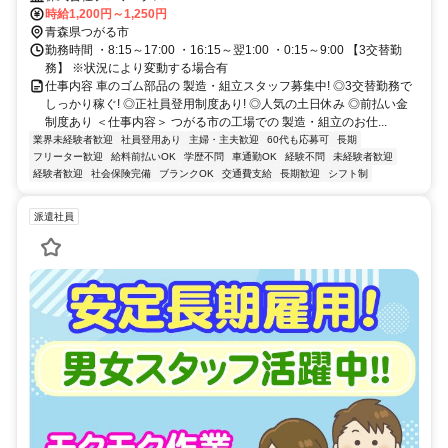
時給1,200円～1,250円
青森県つがる市
勤務時間 ・8:15～17:00 ・16:15～翌1:00 ・0:15～9:00 【3交替勤
務】 ※状況により変動する場合有
仕事内容 車のゴム部品の 製造・組立スタッフ募集中! ◎3交替勤務で
しっかり稼ぐ! ◎正社員登用制度あり! ◎人気の土日休み ◎前払い金
制度あり ＜仕事内容＞ つがる市の工場での 製造・組立のお仕...
業界未経験者歓迎
社員登用あり
主婦・主夫歓迎
60代も応募可
長期
フリーター歓迎
給料前払いOK
学歴不問
車通勤OK
経験不問
未経験者歓迎
経験者歓迎
社会保険完備
ブランクOK
交通費支給
長期歓迎
シフト制
派遣社員