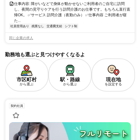
仕事内容: 障がいなどで身体が動かせないご利用者のご自宅に訪問
し、夜間の見守りケアを行う訪問介護のお仕事です。もちろん直行直
帰OK。 ✅サービス 訪問介護（夜勤のみ） ✅仕事内容 ご利用者が寝
た...
社員登用あり
残業なし
交通費支給
シフト制
同じ企業の求人
勤務地も選ぶと見つけやすくなるよ
市区町村
駅・路線
現在地
から選ぶ
から選ぶ
を設定する
契約社員