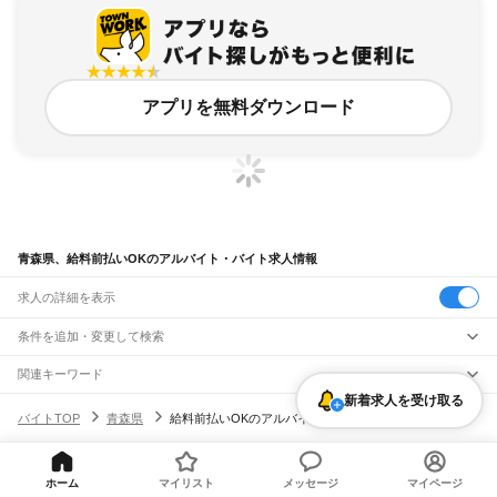
アプリを無料ダウンロード
青森県、給料前払いOKのアルバイト・バイト求人情報
求人の詳細を表示
条件を追加・変更して検索
市区町村を追加・変更
関連キーワード
新着求人を受け取る
青森県 給与前払いok
岐阜県 給料前払い ok
青森県 青森市 前払い
青森県
駅を追加・変更
バイトTOP
青森県
給料前払いOKのアルバイト・バイト・求人
滋賀県 給料前払いOK ai
石川県 給料前払いok
青森県
すべて
青森市
弘前市
八戸市
黒石市
五所川原市
十和田市
三沢市
むつ市
つがる市
平川市
職種を追加・変更
JR海峡線
東津軽郡
西津軽郡
中津軽郡
南津軽郡
北津軽郡
上北郡
下北郡
三戸郡
中小国駅
奥津軽いまべつ駅
飲食・フードサービス
ヘルプ・お問い合わせ
サイトマップ
利用規約・プライバシーポリシー
ホーム
マイリスト
メッセージ
マイページ
特徴を追加・変更
飲食・フードサービス
すべて
[企業]求人広告の掲載相談