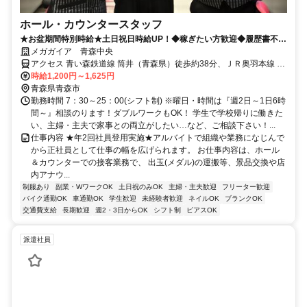
ホール・カウンタースタッフ
★お盆期間特別時給★土日祝日時給UP！◆稼ぎたい方歓迎◆履歴書不要
◆社員登用有
メガガイア 青森中央
アクセス 青い森鉄道線 筒井（青森県）徒歩約38分、ＪＲ奥羽本線 青
森東口徒歩約51分、ＪＲ津軽線 青森東口徒歩約51分
時給1,200円～1,625円
青森県青森市
勤務時間 7：30～25：00(シフト制) ※曜日・時間は『週2日～1日6時
間～』相談のります！ダブルワークもOK！ 学生で学校帰りに働きた
い、主婦・主夫で家事との両立がしたい…など、ご相談下さい！...
仕事内容 ★年2回社員登用実施★アルバイトで組織や業務になじんで
から正社員として仕事の幅を広げられます。 お仕事内容は、ホール
＆カウンターでの接客業務で、 出玉(メダル)の運搬等、景品交換や店
内アナウ...
制服あり
副業・WワークOK
土日祝のみOK
主婦・主夫歓迎
フリーター歓迎
バイク通勤OK
車通勤OK
学生歓迎
未経験者歓迎
ネイルOK
ブランクOK
交通費支給
長期歓迎
週2・3日からOK
シフト制
ピアスOK
派遣社員