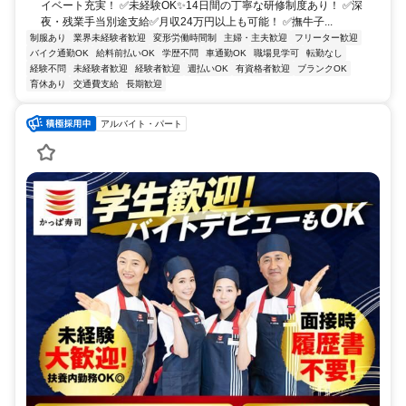
イベート充実！ ✅未経験OK✨14日間の丁寧な研修制度あり！ ✅深
夜・残業手当別途支給✅月収24万円以上も可能！ ✅撫牛子...
制服あり
業界未経験者歓迎
変形労働時間制
主婦・主夫歓迎
フリーター歓迎
バイク通勤OK
給料前払いOK
学歴不問
車通勤OK
職場見学可
転勤なし
経験不問
未経験者歓迎
経験者歓迎
週払いOK
有資格者歓迎
ブランクOK
育休あり
交通費支給
長期歓迎
アルバイト・パート