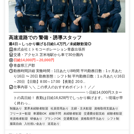
高速道路での 警備・誘導スタッフ
週4日～しっかり稼げる日給1.4万円／未経験歓迎◎
株式会社ミトモコーポレーション青森出張所
交通・アクセス 苫米地駅から車で30分圏内
日給14,000円～20,000円
青森県三戸郡
勤務時間詳細 実働時間：1日あたり8時間 平均勤務日数：1ヶ月あた
り16日 〜 20日 勤務形態：シフト制 平均勤務日数：1ヵ月あたり16日
～20日 【日勤】8:00～17:00 【夜勤】20:0...
仕事内容 ＼＼ この求人のおすすめポイント！ ／／
━━━━━━━━━━━━━━━━━━━━ ✨日給14,000円スター
トの高日給！ 夜勤は日給16,628円でしっかり稼げます。 ✨現場が早
く終わっ...
制服あり
業界未経験者歓迎
社員登用あり
主婦・主夫歓迎
資格取得支援あり
フリーター歓迎
車通勤OK
経験不問
未経験者歓迎
交通費全額支給
経験者歓迎
有資格者歓迎
研修あり
ブランクOK
交通費支給
資格取得手当あり
シフト制
服装自由
入社祝い金あり
送迎あり