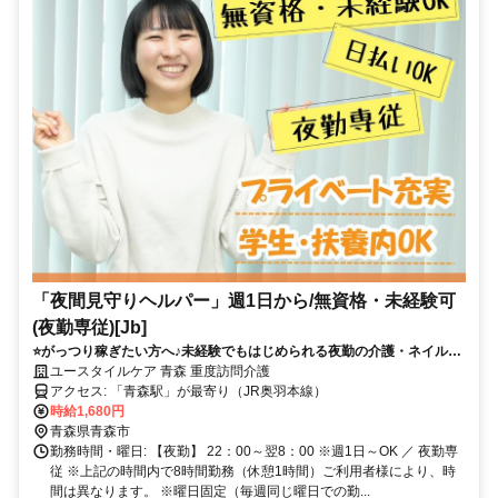
「夜間見守りヘルパー」週1日から/無資格・未経験可
(夜勤専従)[Jb]
⭐️がっつり稼ぎたい方へ♪未経験でもはじめられる夜勤の介護・ネイルな
どオシャレもOK⭐️
ユースタイルケア 青森 重度訪問介護
アクセス: 「青森駅」が最寄り（JR奥羽本線）
時給1,680円
青森県青森市
勤務時間・曜日: 【夜勤】 22：00～翌8：00 ※週1日～OK ／ 夜勤専
従 ※上記の時間内で8時間勤務（休憩1時間）ご利用者様により、時
間は異なります。 ※曜日固定（毎週同じ曜日での勤...