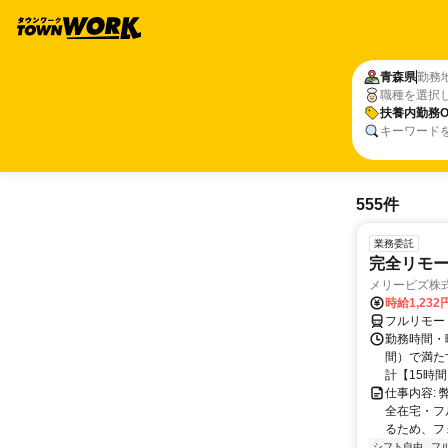
青森県
勤務
職種を選択
扶養内勤務O
キーワード
555件
業務委託
完全リモー
メリービズ株
時給1,23
フルリモー
勤務時間・曜
間）で満たす
計【15時間】
仕事内容:
全在宅・フ
るため、フ
シフト自由
フ