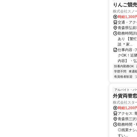
りんご競
株式会社スノ
時給1,300
交通・アク
青森県弘前
勤務時間詳細 
あり 【繁忙
談 ＊家...
仕事内容 
クOK！近隣
内容】 ・弘
扶養内勤務OK
学歴不問
車通勤
有資格者歓迎
アルバイト・パ
外貨両替
株式会社スタ
時給1,200
ア
青森県三沢
勤務時間・曜日
◎残業ナシ
すい...