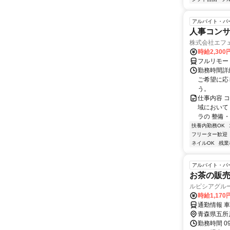
アルバイト・パ
人事コン
株式会社エフ
時給2,30
フルリモー
勤務時間詳細
ご希望に応
う。
仕事内容 
域において
ラの 整備・
扶養内勤務OK
フリーター歓迎
ネイルOK
残業
アルバイト・パ
お茶の販
ルピシアグル
時給1,170
通勤情報 
青森県五所
勤務時間 0