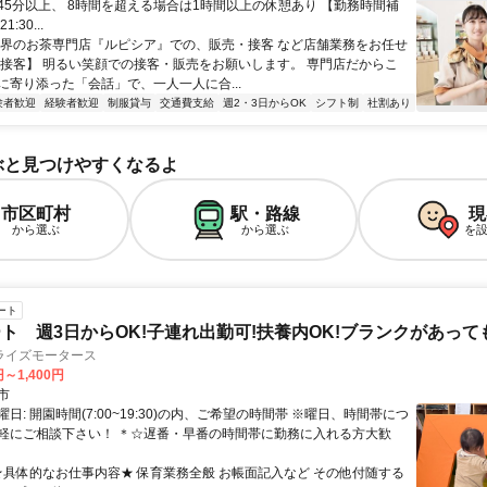
45分以上、 8時間を超える場合は1時間以上の休憩あり 【勤務時間補
1:30...
世界のお茶専門店『ルピシア』での、販売・接客 など店舗業務をお任せ
【接客】 明るい笑顔での接客・販売をお願いします。 専門店だからこ
に寄り添った「会話」で、一人一人に合...
験者歓迎
経験者歓迎
制服貸与
交通費支給
週2・3日からOK
シフト制
社割あり
ぶと見つけやすくなるよ
市区町村
駅・路線
現
から選ぶ
から選ぶ
を
ート
ト 週3日からOK!子連れ出勤可!扶養内OK!ブランクがあって
ライズモータース
円～1,400円
市
日: 開園時間(7:00~19:30)の内、ご希望の時間帯 ※曜日、時間帯につ
軽にご相談下さい！ ＊☆遅番・早番の時間帯に勤務に入れる方大歓
 ★具体的なお仕事内容★ 保育業務全般 お帳面記入など その他付随する