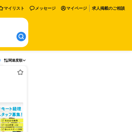
マイリスト
メッセージ
マイページ
求人掲載のご相談
存
関連度順