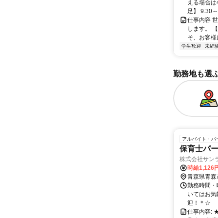
える場合は
足】 9:30～2
仕事内容 
します。 
そ、お客様
学生歓迎
未経
勤務地も選
アルバイト・パ
保育士パー
株式会社サン
時給1,126
青森県青森
勤務時間・曜
いてはお気
迎！＊☆
仕事内容: