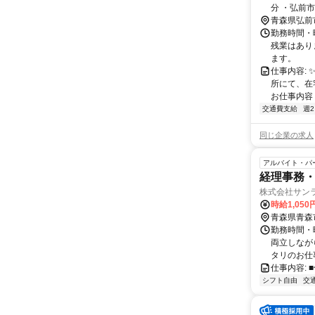
分 ・弘前
イカー通勤
青森県弘前
しています
勤務時間・曜
残業はあり
ます。
仕事内容:
所にて、在
お仕事内容 
交通費支給
週
同じ企業の求人
アルバイト・パ
経理事務・
株式会社サン
時給1,05
青森県青森
勤務時間・曜
両立しなが
タリのお仕事
仕事内容:
シフト自由
交