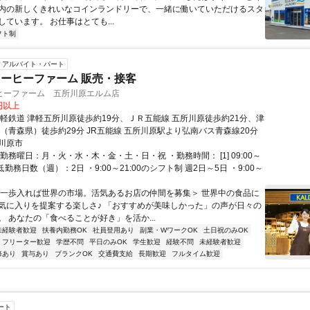
内の新しくきれいなコインランドリーで、一緒に働いていただけるスタ
ています。 お仕事はとても...
フト制
アルバイト・パート
ーヒーファーム 販売・接客
ヒーファーム 五所川原エルム店
1円以上
津軽鉄道 津軽五所川原徒歩約19分、ＪＲ五能線 五所川原徒歩約21分、津
川（青森県）徒歩約29分 JR五能線 五所川原駅より弘南バス青森線20分
川原市
勤務曜日：月・火・水・木・金・土・日・祝 ・勤務時間： [1] 09:00～
最低勤務日数（週）：2日 ・9:00～21:00のシフト制 週2日～5日 ・9:00～
＜一歩入れば世界の市場。活気あるお店の仲間を募集＞ 世界中の食品に
気に入りを提案する楽しさ♪ 「おすすめが美味しかった」の声が日々の
。 あなたの「食べることが好き」を活か...
未経験者歓迎
扶養内勤務OK
社員登用あり
副業・WワークOK
土日祝のみOK
フリーター歓迎
学歴不問
平日のみOK
学生歓迎
経験不問
未経験者歓迎
修あり
賞与あり
ブランクOK
交通費支給
長期歓迎
フルタイム歓迎
ート