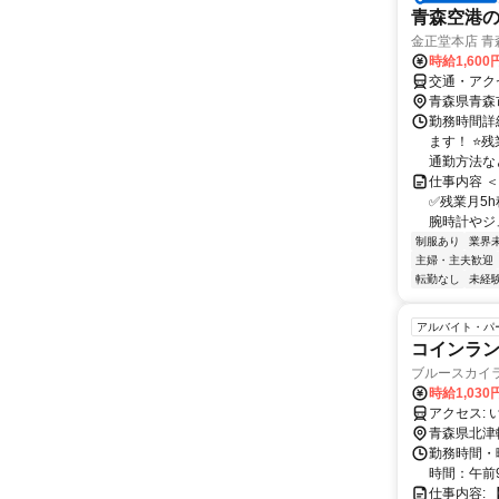
青森空港
金正堂本店 青
時給1,60
交通・アク
青森県青森
勤務時間詳細
ます！ ⭐
通勤方法など
仕事内容 ＜
✅残業月5
腕時計やジュ
制服あり
業界
主婦・主夫歓迎
転勤なし
未経
アルバイト・パ
コインラ
ブルースカイ
時給1,030
ア
青森県北津
勤務時間・
時間：午前
仕事内容: