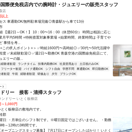
の国際便免税店内での腕時計・ジュエリーの販売スタッフ
森店
0円以上
セス 車通勤OK/無料駐車場完備◎青森駅から車で13分
市
 【週2日～OK！】 10：00〜16：00（休憩60分） 時間は相談に応じ
残業月平均5時間 ⭐特例措置対象事業場 ⭐始業時間、終業時間は 子育てや
 事情を考...
⭐️この求人ポイント⭐️＞ ✅時給1600円〜高時給◎ ✅30代〜50代活躍中
h程度 ✅未経験歓迎◎ ✅週2日〜勤務OK 青森空港の国際線免税店にて、
エリーの販...
未経験者歓迎
ランチタイム
扶養内勤務OK
社員登用あり
土日祝のみOK
フリーター歓迎
バイク通勤OK
シフト自由
学歴不問
車通勤OK
即日勤務OK
験者歓迎
午前
経験者歓迎
研修あり
夕方
ブランクOK
ート
ンドリー 接客・清掃スタッフ
ランドリー いとく板柳店
円～1,080円
クセス: いとく板柳店の敷地内です。
軽郡
曜日: ・月単位のシフト制です。※曜日固定ではございません。 ・勤務
9時～12時の3時間です。
 【オープニングスタッフ募集】 7月17日にオープンしたばかり！ いとく