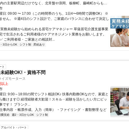
市内の主要駅周辺だけでなく、北常盤や浪岡、板柳町、藤崎町からもマ
しやすい道路ネットワークです。 ★車通勤OK（広い無料駐車場を完備
市
）
日: 09:00 〜 17:00（この時間帯のうち、1日4〜6時間で調整OK） ※
ません。 ※週4日のシフト設計で、ご家庭のバランスに合わせて決定し
 ✨実務未経験から始められる居宅ケアマネジャー 草薙居宅介護支援事業
宅で生活されるご利用者様のケアマネジメント業務をお願いします。
✅ ご利用者様・ご家族との相談対...
2・3日からOK
シフト制
昇給あり
ート
未経験OK!・資格不問
ライズモータース
0円以上
市
日: 9:00～18:00の間でシフト相談OK♪ 扶養内勤務OKなので、家庭と
ら働けます◎ 経理経験者大歓迎！スキル・経験を活かしたい方にピッ
です！ ブランク...
 ■仕事内容 ・帳票作成、入力（簡単） ・ファイリング ・書類整理 など
通費支給
週2・3日からOK
シフト制
アルバイト・パート