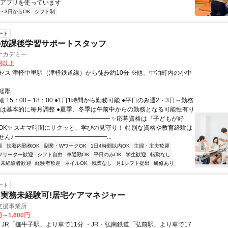
育アプリを使っています
2・3日からOK
シフト制
ート
の放課後学習サポートスタッフ
ナカデミー
0円以上
セス 津軽中里駅（津軽鉄道線）から徒歩約10分 ※他、中泊町内の小中
軽郡
 15：00～18：00 ●1日1時間から勤務可能 ●平日のみ週2・3日～勤務
フトは基本的に毎月調整 ●夏季、冬季は午前中からの勤務となる可能性有り
━━━━━━━━━━━━━━━━━━━ ✨応募資格は『子どもが好
OK✨ スキマ時間にサクッと、学びの見守り！ 特別な資格や教育経験は
ん♪ ━━━━━━━━━━━━━━━...
迎
扶養内勤務OK
副業・WワークOK
1日4時間以内OK
主婦・主夫歓迎
フリーター歓迎
シフト自由
車通勤OK
平日のみOK
学生歓迎
転勤なし
未経験者歓迎
経験者歓迎
ネイルOK
残業なし
月1シフト提出
研修あり
ート
実務未経験可!居宅ケアマネジャー
支援事業所
円～1,600円