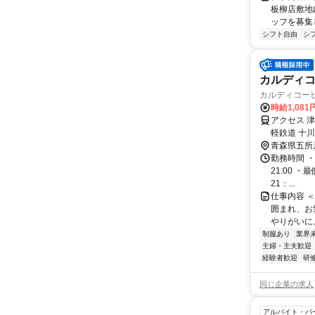
板柳店敷地
ッフを募集し
シフト自由
シ
カルディコ
カルディコー
時給1,08
アクセス 
軽鉄道 十
青森県五所
勤務時間 ・
21:00 ・
21：...
仕事内容 
囲まれ、お
やりがいに
制服あり
業界
主婦・主夫歓迎
経験者歓迎
研
同じ企業の求人
アルバイト・パ