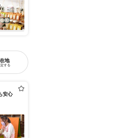
在地
設定する
も安心