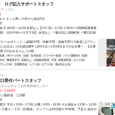
売 ログ記入サポートスタッフ
ーアップル
円
セス さくら野バス停から徒歩5分
市
① 08:00～10:00 休憩なし ② 07:30～11:00 ※30分〜1時間程度残業
期：10月中旬〜11月下旬】 休憩なし ＊週4日以上勤務OK ＊曜日応相
-アピールポイント- ❏経験不問・年齢不問・資格不問で大歓迎 ❏ブラン
にお住まいの主婦活躍中 ❏9月1日〜2月28日までのお仕事！ - 【仕事
果で行われるりんごの競...
副業・WワークOK
主婦・主夫歓迎
フリーター歓迎
バイク通勤OK
短期
OK
職場見学可
転勤なし
未経験者歓迎
午前
経験者歓迎
ネイルOK
ブランクOK
交通費支給
シフト制
ピアスOK
週4日以上OK
ート
窓口受付パートスタッフ
ーキャピタル 三沢外貨両替センター
円～1,500円
クセス: 青い森鉄道 三沢駅
市
: 平日／9:00～17:00 土曜／9:00～16:00 ※お昼休み 13:00～14:00
♪ ◎週２～５日（応相談） ※シフトは30日毎の 申告制。予定も 組みや