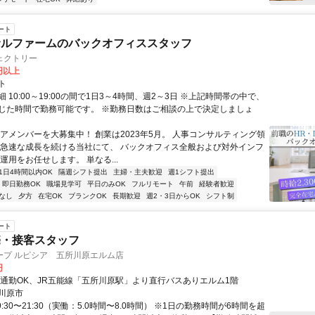
ート
サルファームのバックオフィススタッフ
ェクトリー
0円以上
ト
 10:00～19:00の間で1日3～4時間、週2～3日 ※上記時間帯の中で、
じた時間で勤務可能です。 ※勤務日数はご相談の上で決定しましょ
コアメンバーを大募集中！ 創業は2023年5月。 人事コンサルティング領
 急速な成長を続ける当社にて、 バックオフィス全般および対外インフ
運用をお任せします。 単なる...
1日4時間以内OK
隔週シフト提出
主婦・主夫歓迎
週1シフト提出
即日勤務OK
職場見学可
平日のみOK
フルリモート
午前
経験者歓迎
なし
夕方
在宅OK
ブランクOK
長期歓迎
週2・3日からOK
シフト制
ート
売・接客スタッフ
ープ ルピシア 五所川原エルム店
円
車通勤OK、JR五能線「五所川原駅」より直行バスありエルム1階
川原市
9:30〜21:30（実働：5.0時間〜8.0時間） ※1日の勤務時間が6時間を超