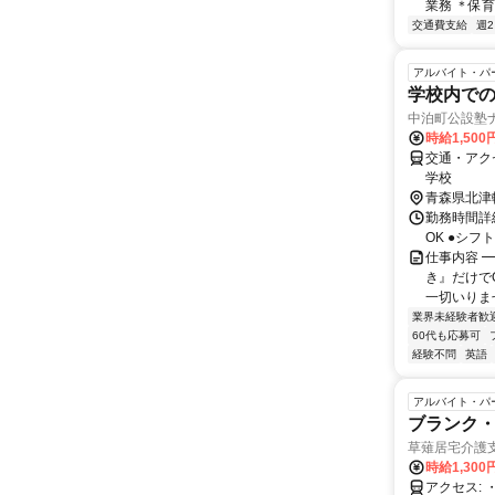
業務 ＊保
交通費支給
週
アルバイト・パ
学校内で
中泊町公設塾
時給1,50
交通・アク
学校
青森県北津
勤務時間詳細
OK ●シ
仕事内容 
き』だけで
一切いりませ
業界未経験者歓
60代も応募可
経験不問
英語
アルバイト・パ
ブランク・
草薙居宅介護
時給1,300
アクセス: ・JR「撫牛子駅」より車で11分 ・JR・弘南鉄道「弘前駅」より車で17