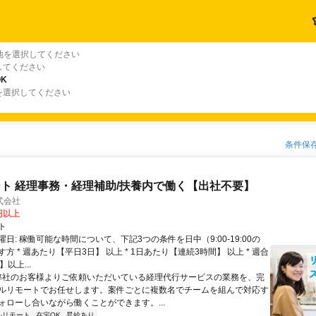
地を選択してください
してください
K
を選択してください
条件保
ト 経理事務・経理補助/扶養内で働く【出社不要】
式会社
2円以上
ト
日: 稼働可能な時間について、下記3つの条件を日中（9:00-19:00の
方 * 週あたり【平日3日】 以上 * 1日あたり【連続3時間】 以上 * 週合
以上...
 弊社のお客様よりご依頼いただいている経理代行サービスの業務を、完
ルリモートでお任せします。案件ごとに複数名でチームを組んで対応す
ォローし合いながら働くことができます。...
ルリモート
在宅OK
昇給あり