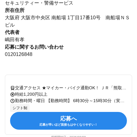
セキュリティー・警備サービス
所在住所
大阪府 大阪市中央区 南船場 1丁目17番10号 南船場ＮＳ
ビル
代表者
嶋田有孝
応募に関するお問い合わせ
0120126848
交通アクセス ★マイカー・バイク通勤OK！ ＪＲ「熊取」駅よりバス15分 ＜通勤可能エリア＞ 阪南市、泉佐野市などからも通勤可能です！ もちろん上記市以外からでもOK！
時給1,200円以上
勤務時間・曜日 【勤務時間】 6時30分～15時30分（実働7時間30分） 【勤務曜日】 月～土曜日 【勤務日数】 週5日（シフト制） 【補足】 原則、残業はありません。 もしも、残業が発生した場合は、別途全額支給します。 弊社は、1ヶ月当たりの変形労働時間制（週40時間）を導入しています。 【喫煙対策】 勤務地によって異なるため面接時に案内します。
シフト制
応募へ
応募が早いほど面接もはやくなりやすい！