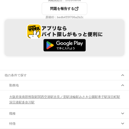
掲載開始日：
2026/08/08
問題を報告する
原稿ID：
bedb455f706a2b2c
他の条件で探す
勤務地
大阪府
泉南郡
熊取駅
関西空港駅
吉見ノ里駅
淡輪駅
みさき公園駅
孝子駅
深日町駅
深日港駅
多奈川駅
職種
特徴